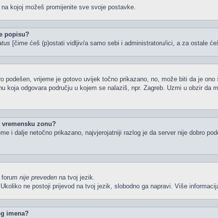
u na kojoj možeš promijenite sve svoje postavke.
e popisu?
atus
[čime ćeš (p)ostati vidljiv/a samo sebi i administratoru/ici, a za ostale će
o podešen, vrijeme je gotovo uvijek točno prikazano, no, može biti da je ono 
nu koja odgovara području u kojem se nalaziš, npr. Zagreb. Uzmi u obzir da 
la vremensku zonu?
ijeme i dalje netočno prikazano, najvjerojatniji razlog je da server nije dobro p
li forum
nije preveden
na tvoj jezik.
iš. Ukoliko ne postoji prijevod na tvoj jezik, slobodno ga napravi. Više inform
kog imena?