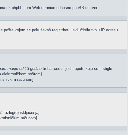
vezana uz phpbb.com Web stranice odnosno phpBB softver.
e pošte kojom se pokušavaš registrirati, isključio/la tvoju IP adresu
mam manje od 13 godina
trebat ćeš slijediti upute koje su ti stigle
gla elektroničkom poštom].
korisničkim računom].
š razlog(e) isključenja].
im korisničkim računom].