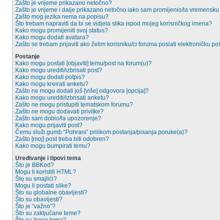
Zašto je vrijeme prikazano netočno?
Zašto je vrijeme i dalje prikazano netočno iako sam promijenio/la vremensk
Zašto mog jezika nema na popisu?
Što trebam napraviti da bi se vidjela slika ispod mojeg korisničkog imena?
Kako mogu promijeniti svoj status?
Kako mogu dodati avatara?
Zašto se trebam prijaviti ako želim korisniku/ci foruma poslati elektroničku po
Postanje
Kako mogu postati [objaviti] temu/post na forum(u)?
Kako mogu urediti/izbrisati post?
Kako mogu dodati potpis?
Kako mogu kreirati anketu?
Zašto ne mogu dodati još [više] odgovora [opcija]?
Kako mogu urediti/izbrisati anketu?
Zašto ne mogu pristupiti tematskom forumu?
Zašto ne mogu dodavati privitke?
Zašto sam dobio/la upozorenje?
Kako mogu prijaviti post?
Čemu služi gumb “Pohrani” prilikom postanja/pisanja poruke(a)?
Zašto [moj] post treba biti odobren?
Kako mogu bumpirati temu?
Uređivanje i tipovi tema
Što je BBKod?
Mogu li koristiti HTML?
Što su smajlići?
Mogu li postati slike?
Što su globalne obavijesti?
Što su obavijesti?
Što je “važno”?
Što su zaključane teme?