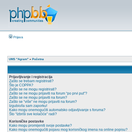
Prijava
UMS "Agram"
»
Početna
Prijavljivanje i registracija
Zašto se trebam registrirati?
Što je COPPA?
Zašto se ne mogu registrirati?
Zašto se ne mogu prijaviti na forum “po prvi put”?
Zašto se ne mogu prijaviti na forum?
Zašto se “više” ne mogu prijaviti na forum?
Izgubio/la sam zaporku!
Kako mogu onemogućiti automatsko odjavljivanje s foruma?
Što “Izbriši sve kolačiće” radi?
Korisničke postavke
Kako mogu promijeniti svoje postavke?
Kako mogu onemogućiti pojavu mog korisničkog imena na online popisu?