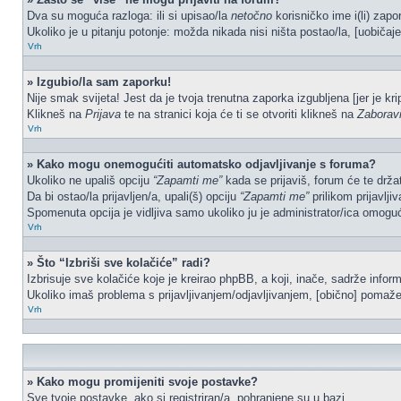
Dva su moguća razloga: ili si upisao/la
netočno
korisničko ime i(li) zapor
Ukoliko je u pitanju potonje: možda nikada nisi ništa postao/la, [uobičaje
Vrh
» Izgubio/la sam zaporku!
Nije smak svijeta! Jest da je tvoja trenutna zaporka izgubljena [jer je kr
Klikneš na
Prijava
te na stranici koja će ti se otvoriti klikneš na
Zaborav
Vrh
» Kako mogu onemogućiti automatsko odjavljivanje s foruma?
Ukoliko ne upališ opciju
“Zapamti me”
kada se prijaviš, forum će te drža
Da bi ostao/la prijavljen/a, upali(š) opciju
“Zapamti me”
prilikom prijavlji
Spomenuta opcija je vidljiva samo ukoliko ju je administrator/ica omoguć
Vrh
» Što “Izbriši sve kolačiće” radi?
Izbrisuje sve kolačiće koje je kreirao phpBB, a koji, inače, sadrže info
Ukoliko imaš problema s prijavljivanjem/odjavljivanjem, [obično] pomaže 
Vrh
» Kako mogu promijeniti svoje postavke?
Sve tvoje postavke, ako si registriran/a, pohranjene su u bazi.