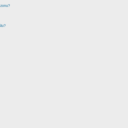
u zonu?
štu?