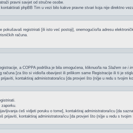
atraži pravni savjet od stručne osobe.
 kontaktirati phpBB Tim u vezi bilo kakve pravne stvari koja nije direktno 
pokušavaš registrirati [ili isto već postoji], onemogućio/la adresu elektroničk
risničkih računa.
 Registracije, a COPPA podrška je bila omogućena, kliknuo/la na
Slažem se i i
računa [za što si vidio/la obavijest ili prilikom same Registracije ili ti je sti
rijaviti, kontaktiraj administratora/icu [da provjeri što (ni)je u redu s tvojim 
istrirati.
i zaporku.
ijavljivanja ćeš vidjeti poruku o tome], kontaktiraj administratora/icu [da sazna
š prijaviti, kontaktiraj administratora/icu [da provjeri što (ni)je u redu s tvoj