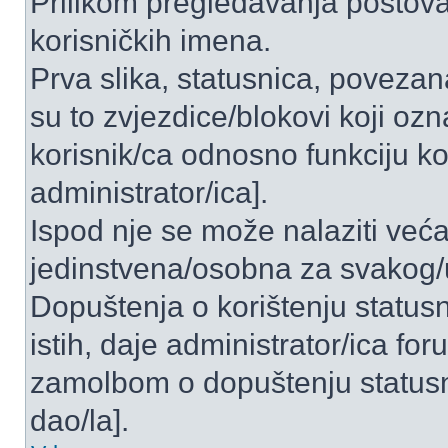
Prilikom pregledavanja postova 
korisničkih imena.
Prva slika, statusnica, povezan
su to zvjezdice/blokovi koji ozn
korisnik/ca odnosno funkciju ko
administrator/ica].
Ispod nje se može nalaziti veća
jedinstvena/osobna za svakog/u
Dopuštenja o korištenju statusn
istih, daje administrator/ica fo
zamolbom o dopuštenju statusni
dao/la].