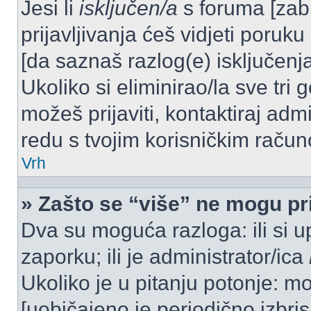
Jesi li
isključen/a
s foruma [zabra
prijavljivanja ćeš vidjeti poruku
[da saznaš razlog(e) isključenja
Ukoliko si eliminirao/la sve tri 
možeš prijaviti, kontaktiraj admi
redu s tvojim korisničkim račun
Vrh
» Zašto se “više” ne mogu pri
Dva su moguća razloga: ili si u
zaporku; ili je administrator/ica
Ukoliko je u pitanju potonje: mo
[uobičajeno je periodično izbri