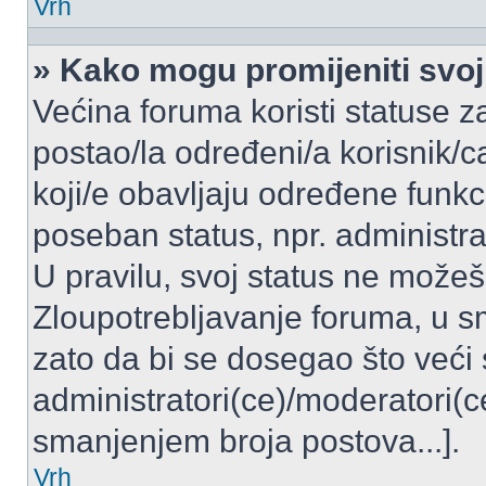
Vrh
» Kako mogu promijeniti svoj
Većina foruma koristi statuse z
postao/la određeni/a korisnik/ca
koji/e obavljaju određene funkc
poseban status, npr. administrat
U pravilu, svoj status ne možeš 
Zloupotrebljavanje foruma, u 
zato da bi se dosegao što veći
administratori(ce)/moderatori
smanjenjem broja postova...].
Vrh