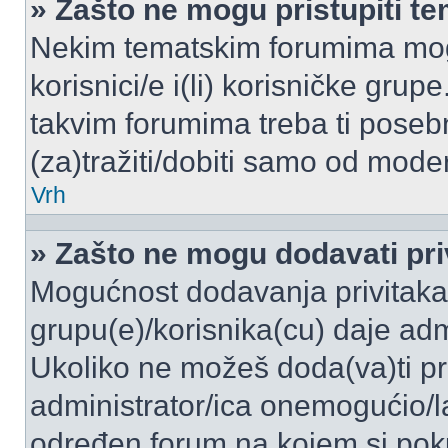
» Zašto ne mogu pristupiti 
Nekim tematskim forumima mogu
korisnici/e i(li) korisničke grup
takvim forumima treba ti poseb
(za)tražiti/dobiti samo od moder
Vrh
» Zašto ne mogu dodavati pri
Mogućnost dodavanja privitaka
grupu(e)/korisnika(cu) daje adm
Ukoliko ne možeš doda(va)ti pr
administrator/ica onemogućio/la
određen forum na kojem si poku