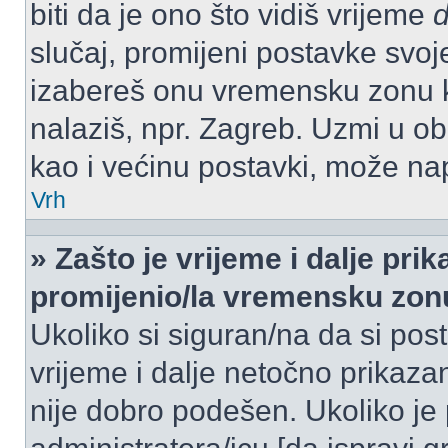
biti da je ono što vidiš vrijeme
slučaj, promijeni postavke svoj
izabereš onu vremensku zonu 
nalaziš, npr. Zagreb. Uzmi u o
kao i većinu postavki, može napr
Vrh
» Zašto je vrijeme i dalje pr
promijenio/la vremensku zon
Ukoliko si siguran/na da si pos
vrijeme i dalje netočno prikazan
nije dobro podešen. Ukoliko je 