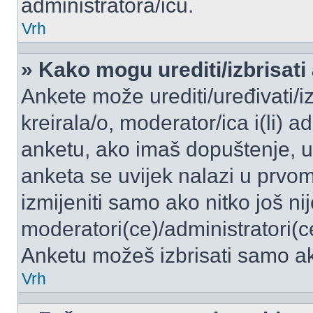
administratora/icu.
Vrh
» Kako mogu urediti/izbrisati
Ankete može urediti/uređivati/izb
kreirala/o, moderator/ica i(li) a
anketu, ako imaš dopuštenje, ur
anketa se uvijek nalazi u prvo
izmijeniti samo ako nitko još ni
moderatori(ce)/administratori(c
Anketu možeš izbrisati samo ako
Vrh