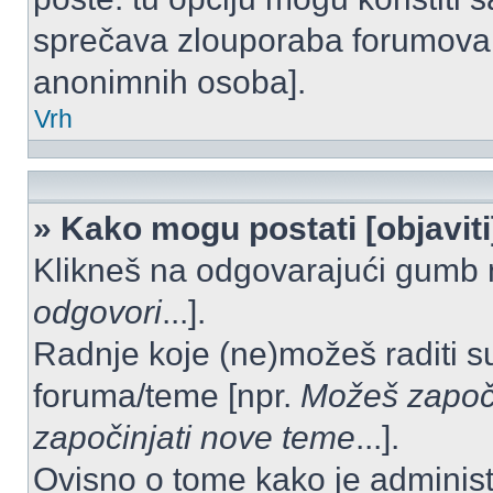
sprečava zlouporaba forumova 
anonimnih osoba].
Vrh
» Kako mogu postati [objavit
Klikneš na odgovarajući gumb 
odgovori
...].
Radnje koje (ne)možeš raditi s
foruma/teme [npr.
Možeš započi
započinjati nove teme
...].
Ovisno o tome kako je administ