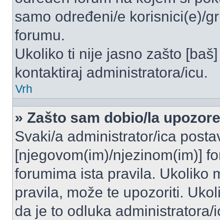
samo određeni/e korisnici(e)/g
forumu.
Ukoliko ti nije jasno zašto [baš]
kontaktiraj administratora/icu.
Vrh
» Zašto sam dobio/la upozor
Svaki/a administrator/ica postavl
[njegovom(im)/njezinom(im)] fo
forumima ista pravila. Ukoliko m
pravila, može te upozoriti. Uko
da je to odluka administratora