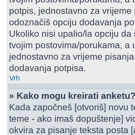
potpis, jednostavno za vrijeme
odoznačiš opciju dodavanja po
Ukoliko nisi upalio/la opciju d
tvojim postovima/porukama, a u 
jednostavno za vrijeme pisanj
dodavanja potpisa.
Vrh
» Kako mogu kreirati anketu
Kada započneš [otvoriš] novu te
teme - ako imaš dopuštenje] vi
okvira za pisanje teksta posta 