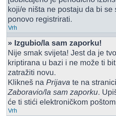
koji/e ništa ne postaju da bi se
ponovo registrirati.
Vrh
» Izgubio/la sam zaporku!
Nije smak svijeta! Jest da je tv
kriptirana u bazi i ne može ti b
zatražiti novu.
Klikneš na
Prijava
te na stranici
Zaboravio/la sam zaporku
. Upi
će ti stići elektroničkom poštom
Vrh