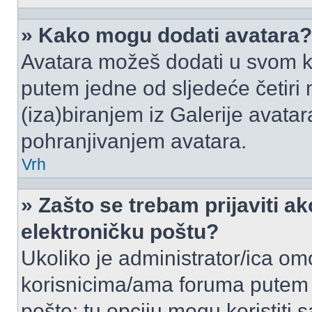
» Kako mogu dodati avatara?
Avatara možeš dodati u svom k
putem jedne od sljedeće četiri
(iza)biranjem iz Galerije avata
pohranjivanjem avatara.
Vrh
» Zašto se trebam prijaviti ak
elektroničku poštu?
Ukoliko je administrator/ica om
korisnicima/ama foruma putem
pošte: tu opciju mogu koristiti s