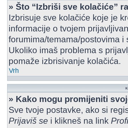
» Što “Izbriši sve kolačiće” r
Izbrisuje sve kolačiće koje je k
informacije o tvojem prijavljiv
forumima/temama/postovima i s
Ukoliko imaš problema s prijavl
pomaže izbrisivanje kolačića.
Vrh
K
» Kako mogu promijeniti svo
Sve tvoje postavke, ako si regis
Prijaviš se
i klikneš na link
Prof