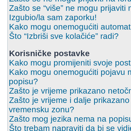
Zašto se “više” ne mogu prijaviti
Izgubio/la sam zaporku!
Kako mogu onemogućiti automats
Što “Izbriši sve kolačiće” radi?
Korisničke postavke
Kako mogu promijeniti svoje pos
Kako mogu onemogućiti pojavu m
popisu?
Zašto je vrijeme prikazano netoč
Zašto je vrijeme i dalje prikazan
vremensku zonu?
Zašto mog jezika nema na popis
Što trebam napraviti da bi se vid