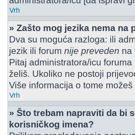
administratora/icu [da ispravi g
Vrh
» Zašto mog jezika nema na 
Dva su moguća razloga: ili admi
jezik ili forum
nije preveden
na t
Pitaj administratora/icu foruma m
želiš. Ukoliko ne postoji prijev
Više informacija o tome možeš
Vrh
» Što trebam napraviti da bi s
korisničkog imena?