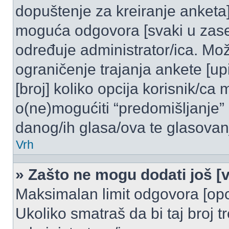
dopuštenje za kreiranje anketa]
moguća odgovora [svaki u zase
određuje administrator/ica. Mož
ograničenje trajanja ankete [u
[broj] koliko opcija korisnik/ca
o(ne)mogućiti “predomišljanje”
danog/ih glasa/ova te glasovanj
Vrh
» Zašto ne mogu dodati još [v
Maksimalan limit odgovora [opci
Ukoliko smatraš da bi taj broj t