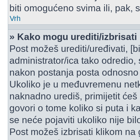
biti omogućeno svima ili, pak, 
Vrh
» Kako mogu urediti/izbrisati
Post možeš urediti/uređivati, [
administrator/ica tako odredi
nakon postanja posta odnosno
Ukoliko je u međuvremenu netko
naknadno urediš, primijetit ćeš
govori o tome koliko si puta i k
se neće pojaviti ukoliko nije bi
Post možeš izbrisati klikom n