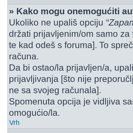
» Kako mogu onemogućiti aut
Ukoliko ne upališ opciju
“Zapam
držati prijavljenim/om samo za 
te kad odeš s foruma]. To spre
računa.
Da bi ostao/la prijavljen/a, upal
prijavljivanja [što nije preporu
ne sa svojeg računala].
Spomenuta opcija je vidljiva sa
omogućio/la.
Vrh