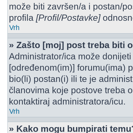
može biti završen/a i postan/po
profila
[Profil/Postavke]
odnosno
Vrh
» Zašto [moj] post treba biti
Administrator/ica može donijeti
[određenom(im)] forumu(ima) po
bio(li) postan(i) ili te je admini
članovima koje postove treba odo
kontaktiraj administratora/icu.
Vrh
» Kako mogu bumpirati temu