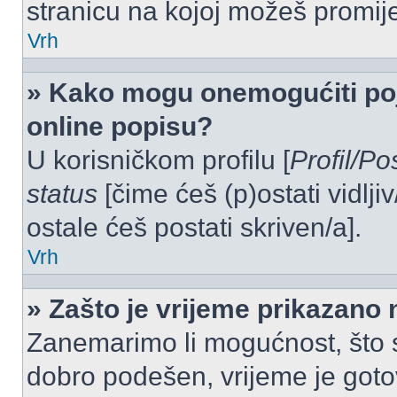
stranicu na kojoj možeš promij
Vrh
» Kako mogu onemogućiti po
online popisu?
U korisničkom profilu [
Profil/Po
status
[čime ćeš (p)ostati vidlji
ostale ćeš postati skriven/a].
Vrh
» Zašto je vrijeme prikazano
Zanemarimo li mogućnost, što se
dobro podešen, vrijeme je goto