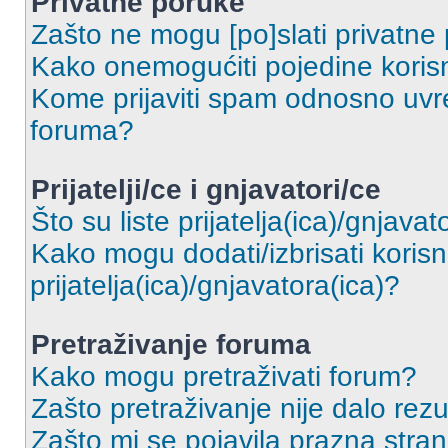
Privatne poruke
Zašto ne mogu [po]slati privatne
Kako onemogućiti pojedine korisn
Kome prijaviti spam odnosno uvre
foruma?
Prijatelji/ce i gnjavatori/ce
Što su liste prijatelja(ica)/gnjavat
Kako mogu dodati/izbrisati korisni
prijatelja(ica)/gnjavatora(ica)?
Pretraživanje foruma
Kako mogu pretraživati forum?
Zašto pretraživanje nije dalo rezu
Zašto mi se pojavila prazna stra