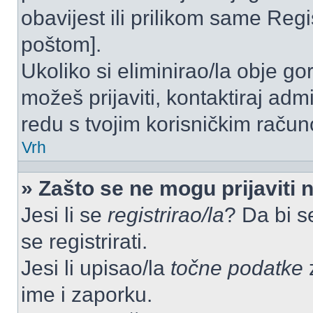
obavijest ili prilikom same Regist
poštom].
Ukoliko si eliminirao/la obje go
možeš prijaviti, kontaktiraj admi
redu s tvojim korisničkim račun
Vrh
» Zašto se ne mogu prijaviti 
Jesi li se
registrirao/la
? Da bi s
se registrirati.
Jesi li upisao/la
točne podatke
z
ime i zaporku.