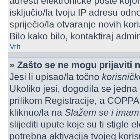
adresu elektroničke pošte kojom
isključio/la tvoju IP adresu od
spriječio/la otvaranje novih kor
Bilo kako bilo, kontaktiraj admi
Vrh
» Zašto se ne mogu prijaviti 
Jesi li upisao/la točno
korisnič
Ukoliko jesi, dogodila se jedna
prilikom Registracije, a COPPA
kliknuo/la na
Slažem se i imam
slijediti upute koje su ti stigle
potrebna aktivacija tvojeg koris