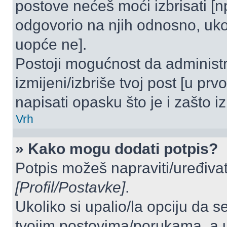
postove nećeš moći izbrisati [
odgovorio na njih odnosno, ukol
uopće ne].
Postoji mogućnost da administr
izmijeni/izbriše tvoj post [u pr
napisati opasku što je i zašto iz
Vrh
» Kako mogu dodati potpis?
Potpis možeš napraviti/uređivat
[Profil/Postavke]
.
Ukoliko si upalio/la opciju da 
tvojim postovima/porukama, a u