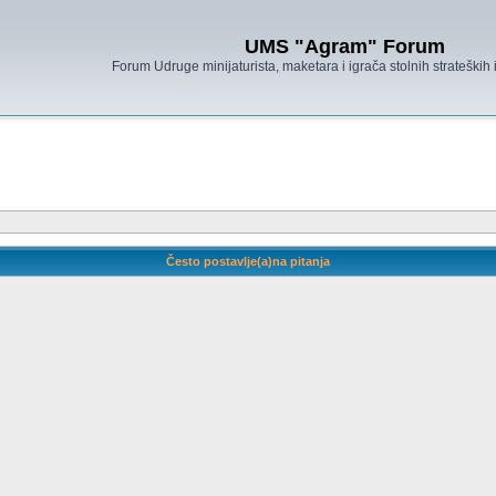
UMS "Agram" Forum
Forum Udruge minijaturista, maketara i igrača stolnih strateških
Često postavlje(a)na pitanja