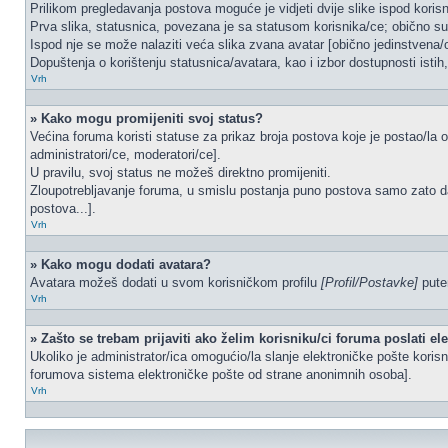
Prilikom pregledavanja postova moguće je vidjeti dvije slike ispod koris
Prva slika, statusnica, povezana je sa statusom korisnika/ce; obično su 
Ispod nje se može nalaziti veća slika zvana avatar [obično jedinstvena
Dopuštenja o korištenju statusnica/avatara, kao i izbor dostupnosti istih
Vrh
» Kako mogu promijeniti svoj status?
Većina foruma koristi statuse za prikaz broja postova koje je postao/la o
administratori/ce, moderatori/ce].
U pravilu, svoj status ne možeš direktno promijeniti.
Zloupotrebljavanje foruma, u smislu postanja puno postova samo zato d
postova...].
Vrh
» Kako mogu dodati avatara?
Avatara možeš dodati u svom korisničkom profilu
[Profil/Postavke]
putem
Vrh
» Zašto se trebam prijaviti ako želim korisniku/ci foruma poslati e
Ukoliko je administrator/ica omogućio/la slanje elektroničke pošte kori
forumova sistema elektroničke pošte od strane anonimnih osoba].
Vrh