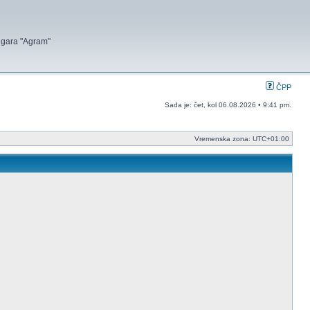
 igara "Agram"
ČPP
Sada je: čet, kol 06.08.2026 • 9:41 pm.
Vremenska zona:
UTC+01:00