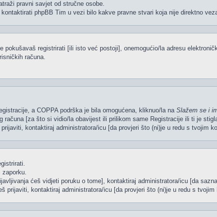
atraži pravni savjet od stručne osobe.
 kontaktirati phpBB Tim u vezi bilo kakve pravne stvari koja nije direktno 
pokušavaš registrirati [ili isto već postoji], onemogućio/la adresu elektroničk
risničkih računa.
 Registracije, a COPPA podrška je bila omogućena, kliknuo/la na
Slažem se i i
računa [za što si vidio/la obavijest ili prilikom same Registracije ili ti je sti
rijaviti, kontaktiraj administratora/icu [da provjeri što (ni)je u redu s tvojim 
istrirati.
i zaporku.
ijavljivanja ćeš vidjeti poruku o tome], kontaktiraj administratora/icu [da sazna
š prijaviti, kontaktiraj administratora/icu [da provjeri što (ni)je u redu s tvoj