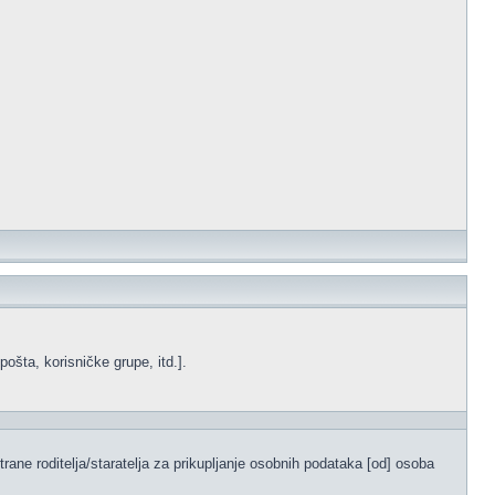
ošta, korisničke grupe, itd.].
ane roditelja/staratelja za prikupljanje osobnih podataka [od] osoba