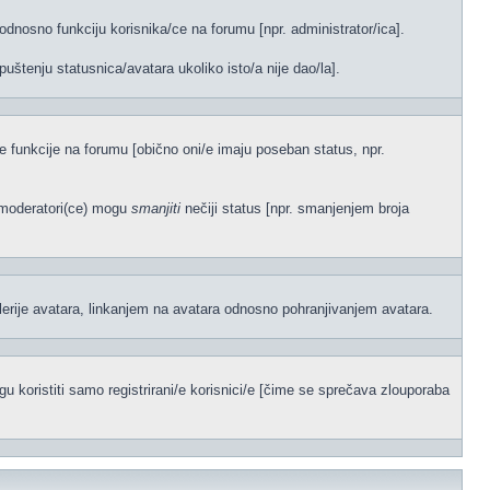
odnosno funkciju korisnika/ce na forumu [npr. administrator/ica].
uštenju statusnica/avatara ukoliko isto/a nije dao/la].
ene funkcije na forumu [obično oni/e imaju poseban status, npr.
)/moderatori(ce) mogu
smanjiti
nečiji status [npr. smanjenjem broja
lerije avatara, linkanjem na avatara odnosno pohranjivanjem avatara.
 koristiti samo registrirani/e korisnici/e [čime se sprečava zlouporaba