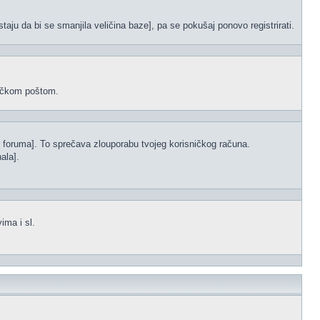
staju da bi se smanjila veličina baze], pa se pokušaj ponovo registrirati.
oničkom poštom.
s foruma]. To sprečava zlouporabu tvojeg korisničkog računa.
ala].
ima i sl.