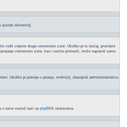
š postati skriven/a].
što vidiš vrijeme
druge vremenske zone
. Ukoliko je to slučaj, promijeni
mijenjanje vremenske zone, kao i većinu postavki, može napraviti samo
odešen. Ukoliko je potonje u pitanju, molim(o), obavijesti administratora/icu
acija o tome možeš naći na
phpBB
® stranicama.