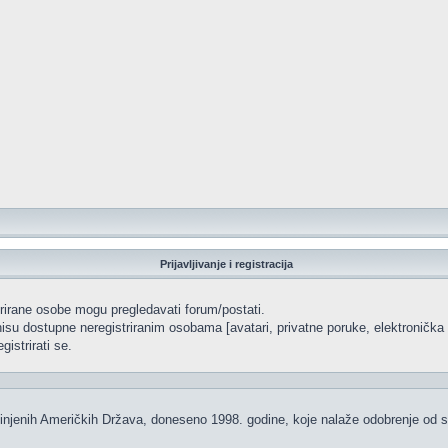
Prijavljivanje i registracija
strirane osobe mogu pregledavati forum/postati.
isu dostupne neregistriranim osobama [avatari, privatne poruke, elektronička p
istrirati se.
injenih Američkih Država, doneseno 1998. godine, koje nalaže odobrenje od str