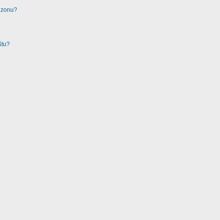
u zonu?
štu?