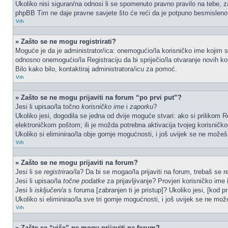
Ukoliko nisi siguran/na odnosi li se spomenuto pravno pravilo na tebe, z
phpBB Tim ne daje pravne savjete što će reći da je potpuno besmisleno
Vrh
» Zašto se ne mogu registrirati?
Moguće je da je administrator/ica: onemogućio/la korisničko ime kojim se 
odnosno onemogućio/la Registraciju da bi spriječio/la otvaranje novih ko
Bilo kako bilo, kontaktiraj administratora/icu za pomoć.
Vrh
» Zašto se ne mogu prijaviti na forum “po prvi put”?
Jesi li upisao/la točno
korisničko ime
i
zaporku
?
Ukoliko jesi, dogodila se jedna od dvije moguće stvari: ako si prilikom
elektroničkom poštom; ili je možda potrebna aktivacija tvojeg korisničkog 
Ukoliko si eliminirao/la obje gornje mogućnosti, i još uvijek se ne možeš p
Vrh
» Zašto se ne mogu prijaviti na forum?
Jesi li se
registrirao/la
? Da bi se mogao/la prijaviti na forum, trebaš se reg
Jesi li upisao/la
točne podatke
za prijavljivanje? Provjeri korisničko ime 
Jesi li
isključen/a
s foruma [zabranjen ti je pristup]? Ukoliko jesi, [kod pr
Ukoliko si eliminirao/la sve tri gornje mogućnosti, i još uvijek se ne može
Vrh
» Zašto se “više” ne mogu prijaviti na forum?