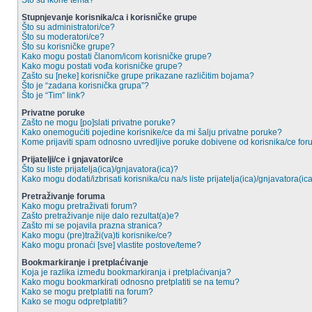
Što su ikone tema?
Stupnjevanje korisnika/ca i korisničke grupe
Što su administratori/ce?
Što su moderatori/ce?
Što su korisničke grupe?
Kako mogu postati članom/icom korisničke grupe?
Kako mogu postati vođa korisničke grupe?
Zašto su [neke] korisničke grupe prikazane različitim bojama?
Što je “zadana korisnička grupa”?
Što je “Tim” link?
Privatne poruke
Zašto ne mogu [po]slati privatne poruke?
Kako onemogućiti pojedine korisnike/ce da mi šalju privatne poruke?
Kome prijaviti spam odnosno uvredljive poruke dobivene od korisnika/ce fo
Prijatelji/ce i gnjavatori/ce
Što su liste prijatelja(ica)/gnjavatora(ica)?
Kako mogu dodati/izbrisati korisnika/cu na/s liste prijatelja(ica)/gnjavatora(ic
Pretraživanje foruma
Kako mogu pretraživati forum?
Zašto pretraživanje nije dalo rezultat(a)e?
Zašto mi se pojavila prazna stranica?
Kako mogu (pre)traži(va)ti korisnike/ce?
Kako mogu pronaći [sve] vlastite postove/teme?
Bookmarkiranje i pretplaćivanje
Koja je razlika između bookmarkiranja i pretplaćivanja?
Kako mogu bookmarkirati odnosno pretplatiti se na temu?
Kako se mogu pretplatiti na forum?
Kako se mogu odpretplatiti?