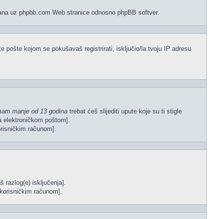
vezana uz phpbb.com Web stranice odnosno phpBB softver.
e pošte kojom se pokušavaš registrirati, isključio/la tvoju IP adresu
mam manje od 13 godina
trebat ćeš slijediti upute koje su ti stigle
gla elektroničkom poštom].
korisničkim računom].
š razlog(e) isključenja].
im korisničkim računom].