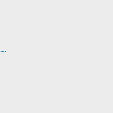
ruma?
a)?