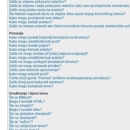
Zašto je vrijeme prikazano netočno?
Zašto je vrijeme i dalje prikazano netočno iako sam promijenio/la vremensk
Zašto mog jezika nema na popisu?
Što trebam napraviti da bi se vidjela slika ispod mojeg korisničkog imena?
Kako mogu promijeniti svoj status?
Kako mogu dodati avatara?
Zašto se trebam prijaviti ako želim korisniku/ci foruma poslati elektroničku po
Postanje
Kako mogu postati [objaviti] temu/post na forum(u)?
Kako mogu urediti/izbrisati post?
Kako mogu dodati potpis?
Kako mogu kreirati anketu?
Zašto ne mogu dodati još [više] odgovora [opcija]?
Kako mogu urediti/izbrisati anketu?
Zašto ne mogu pristupiti tematskom forumu?
Zašto ne mogu dodavati privitke?
Zašto sam dobio/la upozorenje?
Kako mogu prijaviti post?
Čemu služi gumb “Pohrani” prilikom postanja/pisanja poruke(a)?
Zašto [moj] post treba biti odobren?
Kako mogu bumpirati temu?
Uređivanje i tipovi tema
Što je BBKod?
Mogu li koristiti HTML?
Što su smajlići?
Mogu li postati slike?
Što su globalne obavijesti?
Što su obavijesti?
Što je “važno”?
Što su zaključane teme?