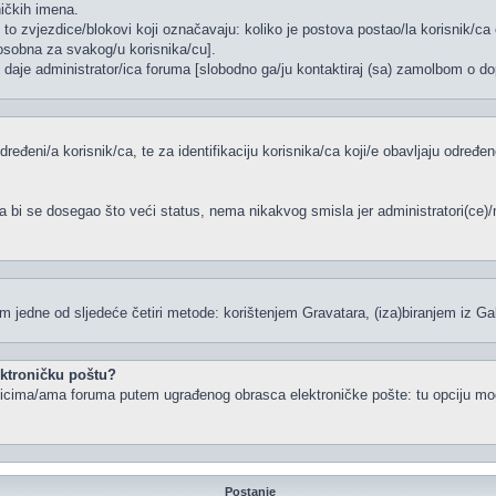
ničkih imena.
to zvjezdice/blokovi koji označavaju: koliko je postova postao/la korisnik/ca 
/osobna za svakog/u korisnika/cu].
, daje administrator/ica foruma [slobodno ga/ju kontaktiraj (sa) zamolbom o dop
dređeni/a korisnik/ca, te za identifikaciju korisnika/ca koji/e obavljaju određ
a bi se dosegao što veći status, nema nikakvog smisla jer administratori(ce
 jedne od sljedeće četiri metode: korištenjem Gravatara, (iza)biranjem iz Ga
lektroničku poštu?
snicima/ama foruma putem ugrađenog obrasca elektroničke pošte: tu opciju mogu
Postanje