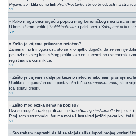
Prijaviš se
i klikneš na link
Profil/Postavke
što će te odvesti na stranic
Vrh
» Kako mogu onemogućiti pojavu mog korisničkog imena na onlin
U korisničkom profilu [
Profil/Postavke
] upališ opciju
Sakrij moj online st
Vrh
» Zašto je vrijeme prikazano netočno?
Zanemarimo li mogućnost, što se vrlo rijetko događa, da server nije dobr
postavke svojeg korisničkog profila tako da izabereš onu vremensku zo
registrirani/a korisnik/ca.
Vrh
» Zašto je vrijeme i dalje prikazano netočno iako sam promijenio/
Ukoliko si siguran/na da si postavio/la točnu
vremensku zonu
, ali je vr
[da ispravi grešku].
Vrh
» Zašto mog jezika nema na popisu?
Dva su moguća razloga: ili administrator/ica
nije instalirao/la
tvoj jezik i
Pitaj administratora/icu foruma može li instalirati jezični paket koji žel
Vrh
» Što trebam napraviti da bi se vidjela slika ispod mojeg korisnič