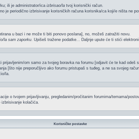
ku; ili je administrator/ica
izbrisao/la
tvoj korisnički račun.
no je periodično izbrisivanje korisničkih računa korisnika/ca koji/e ništa ne po
iptirana u bazi i ne može ti biti ponovo poslana], no, možeš zatražiti novu.
io/la sam zaporku
. Upišeš tražene podatke... Daljnje upute će ti stići elektr
ti prijavljenim/om samo za tvojeg boravka na forumu [odjavit će te kad odeš 
vanja [što nije preporučljivo ako forumu pristupaš s tuđeg, a ne sa svojeg račun
io/la.
rmacije o tvojem prijavljivanju, pregledanim/pročitanim forumima/temama/postov
izbrisivanje kolačića.
Korisničke postavke