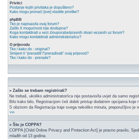
Privitci
Postanje kojih privitaka je dopušteno?
Kako mogu pronaći [sve] vlastite privitke?
phpBB
Tko je napisao/la ovaj forum?
Zašto X mogućnost nije dostupna?
Koga kontaktirati u vezi zlouporabe/pravnih stvari vezanih uz forum?
Kako mogu kontaktirati administratora/icu?
O prijevodu
Tko i kako do - original?
Smijem li “preraditi”/“prerađivati” ovaj prijevod?
Tko i kako do - prerade?
» Zašto se trebam registrirati?
Ne trebaš, ukoliko administrator/ica nije postavio/la uvjet da samo regi
Bilo kako bilo, Registracijom ćeš dobiti pristup dodatnim opcijama koje n
S obzirom da Registracija traje svega nekoliko minuta, preporučljivo je reg
Vrh
» Što je COPPA?
COPPA [Child Online Privacy and Protection Act] je pravno pravilo, Sjed
mlađih od 13 godina.