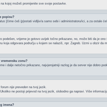
u na kojoj možeš promijenite sve svoje postavke.
e popisu?
atus
[čime ćeš (p)ostati vidljiv/a samo sebi i administratoru/ici, a za ostale će
o podešen, vrijeme je gotovo uvijek točno prikazano, no, može biti da je ono 
nu koja odgovara području u kojem se nalaziš, npr. Zagreb. Uzmi u obzir da 
la vremensku zonu?
ijeme i dalje netočno prikazano, najvjerojatniji razlog je da server nije dobro p
li forum
nije preveden
na tvoj jezik.
iš. Ukoliko ne postoji prijevod na tvoj jezik, slobodno ga napravi. Više inform
kog imena?