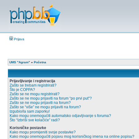
Prijava
UMS "Agram"
»
Početna
Prijavljivanje i registracija
Zašto se trebam registrirati?
Što je COPPA?
Zašto se ne mogu registrirati?
Zašto se ne mogu prijaviti na forum “po prvi put”?
Zašto se ne mogu prijaviti na forum?
Zašto se “više” ne mogu prijaviti na forum?
Izgubio/la sam zaporku!
Kako mogu onemogućiti automatsko odjavljivanje s foruma?
Što “Izbriši sve kolačiće” radi?
Korisničke postavke
Kako mogu promijeniti svoje postavke?
Kako mogu onemogućiti pojavu mog korisničkog imena na online popisu?