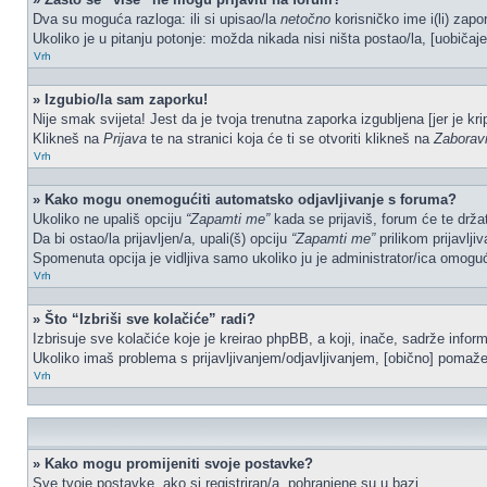
Dva su moguća razloga: ili si upisao/la
netočno
korisničko ime i(li) zapor
Ukoliko je u pitanju potonje: možda nikada nisi ništa postao/la, [uobičaje
Vrh
» Izgubio/la sam zaporku!
Nije smak svijeta! Jest da je tvoja trenutna zaporka izgubljena [jer je kr
Klikneš na
Prijava
te na stranici koja će ti se otvoriti klikneš na
Zaborav
Vrh
» Kako mogu onemogućiti automatsko odjavljivanje s foruma?
Ukoliko ne upališ opciju
“Zapamti me”
kada se prijaviš, forum će te drža
Da bi ostao/la prijavljen/a, upali(š) opciju
“Zapamti me”
prilikom prijavlji
Spomenuta opcija je vidljiva samo ukoliko ju je administrator/ica omoguć
Vrh
» Što “Izbriši sve kolačiće” radi?
Izbrisuje sve kolačiće koje je kreirao phpBB, a koji, inače, sadrže info
Ukoliko imaš problema s prijavljivanjem/odjavljivanjem, [obično] pomaže 
Vrh
» Kako mogu promijeniti svoje postavke?
Sve tvoje postavke, ako si registriran/a, pohranjene su u bazi.