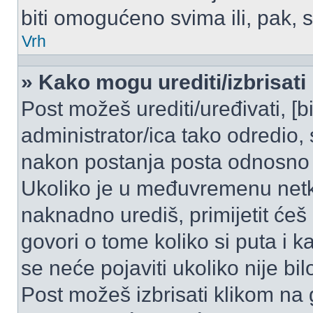
biti omogućeno svima ili, pak, 
Vrh
» Kako mogu urediti/izbrisati
Post možeš urediti/uređivati, [
administrator/ica tako odredi
nakon postanja posta odnosno
Ukoliko je u međuvremenu netko
naknadno urediš, primijetit ćeš
govori o tome koliko si puta i k
se neće pojaviti ukoliko nije bi
Post možeš izbrisati klikom n