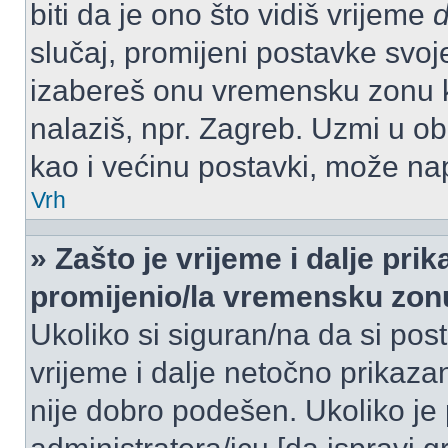
biti da je ono što vidiš vrijeme
slučaj, promijeni postavke svoj
izabereš onu vremensku zonu 
nalaziš, npr. Zagreb. Uzmi u o
kao i većinu postavki, može napr
Vrh
» Zašto je vrijeme i dalje pr
promijenio/la vremensku zon
Ukoliko si siguran/na da si pos
vrijeme i dalje netočno prikazan
nije dobro podešen. Ukoliko je 