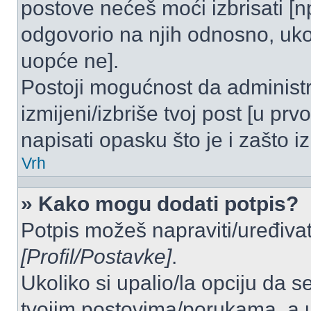
postove nećeš moći izbrisati [
odgovorio na njih odnosno, ukol
uopće ne].
Postoji mogućnost da administr
izmijeni/izbriše tvoj post [u pr
napisati opasku što je i zašto iz
Vrh
» Kako mogu dodati potpis?
Potpis možeš napraviti/uređivat
[Profil/Postavke]
.
Ukoliko si upalio/la opciju da 
tvojim postovima/porukama, a u