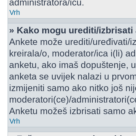
administratora/icu.
Vrh
» Kako mogu urediti/izbrisati
Ankete može urediti/uređivati/izb
kreirala/o, moderator/ica i(li) a
anketu, ako imaš dopuštenje, ur
anketa se uvijek nalazi u prvo
izmijeniti samo ako nitko još ni
moderatori(ce)/administratori(c
Anketu možeš izbrisati samo ako
Vrh