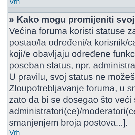
Vrh
» Kako mogu promijeniti svoj
Većina foruma koristi statuse z
postao/la određeni/a korisnik/ca
koji/e obavljaju određene funkc
poseban status, npr. administrat
U pravilu, svoj status ne možeš 
Zloupotrebljavanje foruma, u 
zato da bi se dosegao što veći
administratori(ce)/moderatori
smanjenjem broja postova...].
Vrh