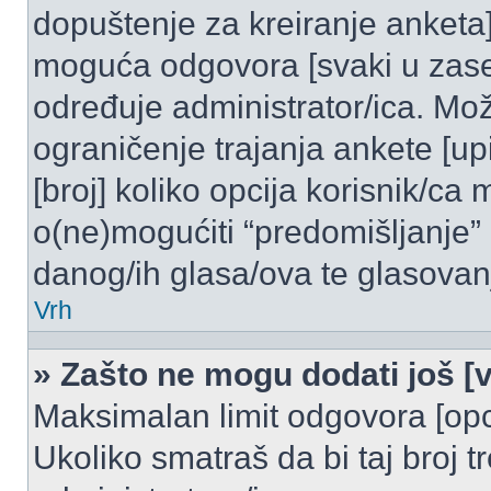
dopuštenje za kreiranje anketa]
moguća odgovora [svaki u zase
određuje administrator/ica. Mož
ograničenje trajanja ankete [u
[broj] koliko opcija korisnik/ca
o(ne)mogućiti “predomišljanje”
danog/ih glasa/ova te glasovanj
Vrh
» Zašto ne mogu dodati još [v
Maksimalan limit odgovora [opci
Ukoliko smatraš da bi taj broj t