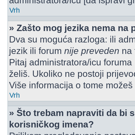
administratora/icu [da ispravi g
Vrh
» Zašto mog jezika nema na 
Dva su moguća razloga: ili admi
jezik ili forum
nije preveden
na t
Pitaj administratora/icu foruma m
želiš. Ukoliko ne postoji prijev
Više informacija o tome možeš
Vrh
» Što trebam napraviti da bi s
korisničkog imena?