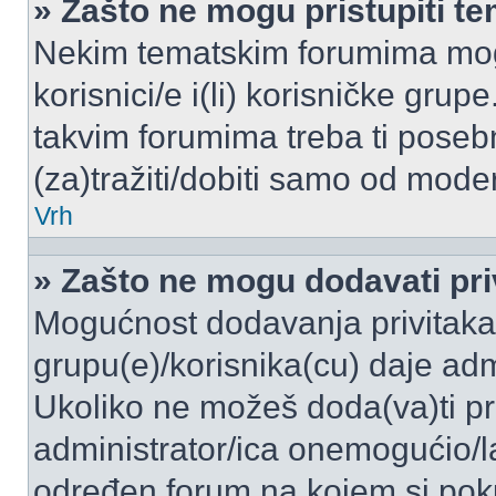
» Zašto ne mogu pristupiti 
Nekim tematskim forumima mogu
korisnici/e i(li) korisničke grup
takvim forumima treba ti poseb
(za)tražiti/dobiti samo od moder
Vrh
» Zašto ne mogu dodavati pri
Mogućnost dodavanja privitaka
grupu(e)/korisnika(cu) daje adm
Ukoliko ne možeš doda(va)ti pr
administrator/ica onemogućio/la
određen forum na kojem si poku