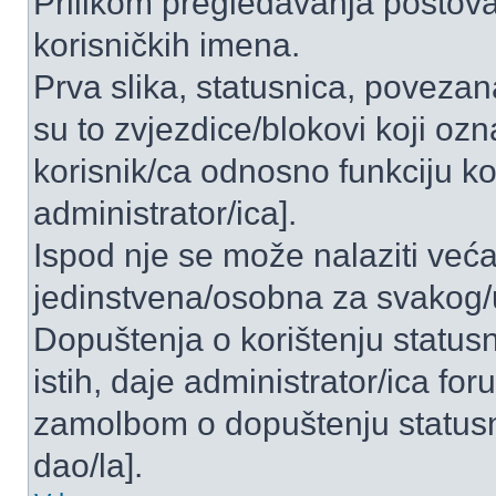
Prilikom pregledavanja postova 
korisničkih imena.
Prva slika, statusnica, povezan
su to zvjezdice/blokovi koji ozn
korisnik/ca odnosno funkciju ko
administrator/ica].
Ispod nje se može nalaziti veća
jedinstvena/osobna za svakog/u
Dopuštenja o korištenju statusn
istih, daje administrator/ica fo
zamolbom o dopuštenju statusni
dao/la].