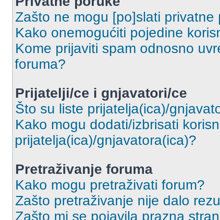
Privatne poruke
Zašto ne mogu [po]slati privatne
Kako onemogućiti pojedine korisn
Kome prijaviti spam odnosno uvre
foruma?
Prijatelji/ce i gnjavatori/ce
Što su liste prijatelja(ica)/gnjavat
Kako mogu dodati/izbrisati korisni
prijatelja(ica)/gnjavatora(ica)?
Pretraživanje foruma
Kako mogu pretraživati forum?
Zašto pretraživanje nije dalo rezu
Zašto mi se pojavila prazna stra