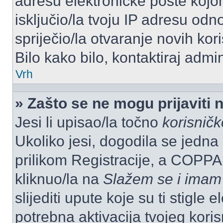
adresu elektroničke pošte kojom
isključio/la tvoju IP adresu od
spriječio/la otvaranje novih kor
Bilo kako bilo, kontaktiraj admi
Vrh
» Zašto se ne mogu prijaviti 
Jesi li upisao/la točno
korisnič
Ukoliko jesi, dogodila se jedna
prilikom Registracije, a COPPA
kliknuo/la na
Slažem se i imam
slijediti upute koje su ti stigle
potrebna aktivacija tvojeg koris