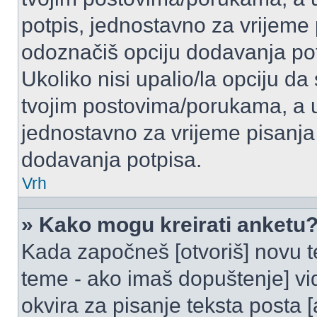
potpis, jednostavno za vrijeme
odoznačiš opciju dodavanja po
Ukoliko nisi upalio/la opciju d
tvojim postovima/porukama, a u 
jednostavno za vrijeme pisanj
dodavanja potpisa.
Vrh
» Kako mogu kreirati anketu
Kada započneš [otvoriš] novu te
teme - ako imaš dopuštenje] vi
okvira za pisanje teksta posta 