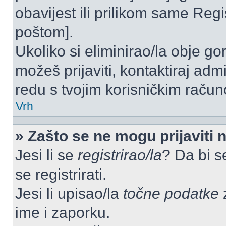
obavijest ili prilikom same Regist
poštom].
Ukoliko si eliminirao/la obje go
možeš prijaviti, kontaktiraj admi
redu s tvojim korisničkim račun
Vrh
» Zašto se ne mogu prijaviti 
Jesi li se
registrirao/la
? Da bi s
se registrirati.
Jesi li upisao/la
točne podatke
z
ime i zaporku.