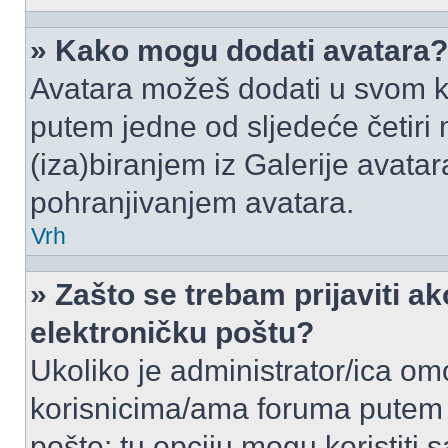
» Kako mogu dodati avatara?
Avatara možeš dodati u svom k
putem jedne od sljedeće četiri
(iza)biranjem iz Galerije avata
pohranjivanjem avatara.
Vrh
» Zašto se trebam prijaviti ak
elektroničku poštu?
Ukoliko je administrator/ica om
korisnicima/ama foruma putem
pošte: tu opciju mogu koristiti s