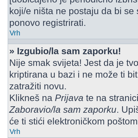
koji/e ništa ne postaju da bi se
ponovo registrirati.
Vrh
» Izgubio/la sam zaporku!
Nije smak svijeta! Jest da je tv
kriptirana u bazi i ne može ti b
zatražiti novu.
Klikneš na
Prijava
te na stranici
Zaboravio/la sam zaporku
. Upi
će ti stići elektroničkom poštom
Vrh