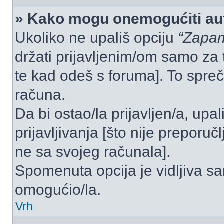
» Kako mogu onemogućiti aut
Ukoliko ne upališ opciju
“Zapam
držati prijavljenim/om samo za 
te kad odeš s foruma]. To spre
računa.
Da bi ostao/la prijavljen/a, upal
prijavljivanja [što nije preporu
ne sa svojeg računala].
Spomenuta opcija je vidljiva sa
omogućio/la.
Vrh