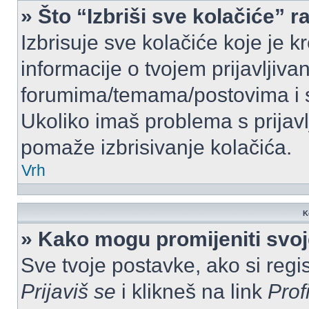
» Što “Izbriši sve kolačiće” r
Izbrisuje sve kolačiće koje je k
informacije o tvojem prijavljiv
forumima/temama/postovima i s
Ukoliko imaš problema s prijavl
pomaže izbrisivanje kolačića.
Vrh
K
» Kako mogu promijeniti svo
Sve tvoje postavke, ako si regis
Prijaviš se
i klikneš na link
Prof