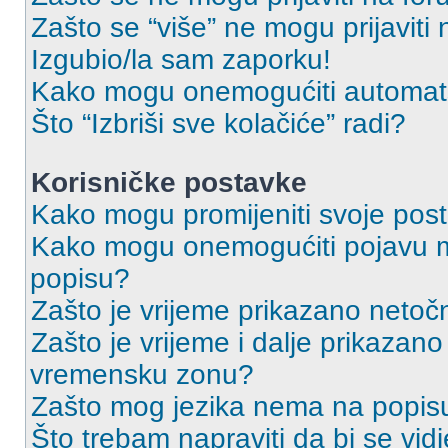
Zašto se “više” ne mogu prijaviti
Izgubio/la sam zaporku!
Kako mogu onemogućiti automats
Što “Izbriši sve kolačiće” radi?
Korisničke postavke
Kako mogu promijeniti svoje pos
Kako mogu onemogućiti pojavu m
popisu?
Zašto je vrijeme prikazano netoč
Zašto je vrijeme i dalje prikazan
vremensku zonu?
Zašto mog jezika nema na popis
Što trebam napraviti da bi se vid