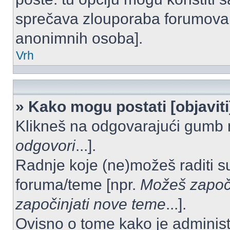
sprečava zlouporaba forumova 
anonimnih osoba].
Vrh
» Kako mogu postati [objavit
Klikneš na odgovarajući gumb 
odgovori
...].
Radnje koje (ne)možeš raditi s
foruma/teme [npr.
Možeš započi
započinjati nove teme
...].
Ovisno o tome kako je administ