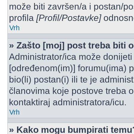
može biti završen/a i postan/po
profila
[Profil/Postavke]
odnosno
Vrh
» Zašto [moj] post treba biti
Administrator/ica može donijeti
[određenom(im)] forumu(ima) po
bio(li) postan(i) ili te je admini
članovima koje postove treba odo
kontaktiraj administratora/icu.
Vrh
» Kako mogu bumpirati temu