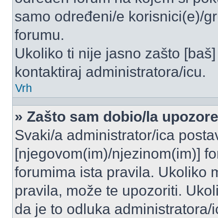
samo određeni/e korisnici(e)/g
forumu.
Ukoliko ti nije jasno zašto [baš]
kontaktiraj administratora/icu.
Vrh
» Zašto sam dobio/la upozor
Svaki/a administrator/ica postavl
[njegovom(im)/njezinom(im)] fo
forumima ista pravila. Ukoliko m
pravila, može te upozoriti. Uko
da je to odluka administratora