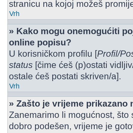
stranicu na kojoj možeš promij
Vrh
» Kako mogu onemogućiti po
online popisu?
U korisničkom profilu [
Profil/Po
status
[čime ćeš (p)ostati vidlji
ostale ćeš postati skriven/a].
Vrh
» Zašto je vrijeme prikazano
Zanemarimo li mogućnost, što se
dobro podešen, vrijeme je goto