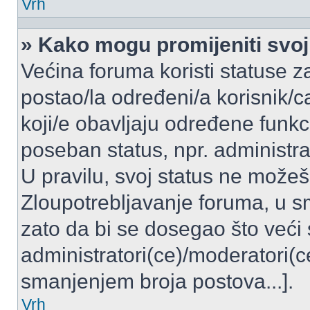
Vrh
» Kako mogu promijeniti svoj
Većina foruma koristi statuse z
postao/la određeni/a korisnik/ca
koji/e obavljaju određene funkc
poseban status, npr. administrat
U pravilu, svoj status ne možeš 
Zloupotrebljavanje foruma, u 
zato da bi se dosegao što veći
administratori(ce)/moderatori
smanjenjem broja postova...].
Vrh