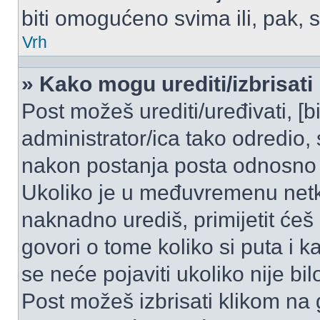
biti omogućeno svima ili, pak, 
Vrh
» Kako mogu urediti/izbrisati
Post možeš urediti/uređivati, [
administrator/ica tako odredi
nakon postanja posta odnosno
Ukoliko je u međuvremenu netko
naknadno urediš, primijetit ćeš
govori o tome koliko si puta i k
se neće pojaviti ukoliko nije bi
Post možeš izbrisati klikom n