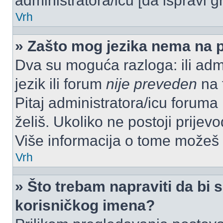
administratora/icu [da ispravi g
Vrh
» Zašto mog jezika nema na 
Dva su moguća razloga: ili admi
jezik ili forum
nije preveden
na t
Pitaj administratora/icu foruma m
želiš. Ukoliko ne postoji prijev
Više informacija o tome možeš
Vrh
» Što trebam napraviti da bi s
korisničkog imena?