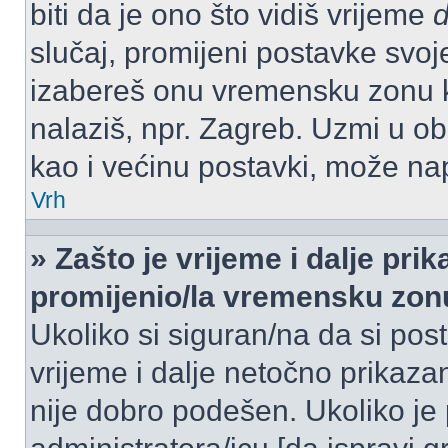
biti da je ono što vidiš vrijeme
slučaj, promijeni postavke svoj
izabereš onu vremensku zonu 
nalaziš, npr. Zagreb. Uzmi u o
kao i većinu postavki, može napr
Vrh
» Zašto je vrijeme i dalje pr
promijenio/la vremensku zon
Ukoliko si siguran/na da si pos
vrijeme i dalje netočno prikazan
nije dobro podešen. Ukoliko je 