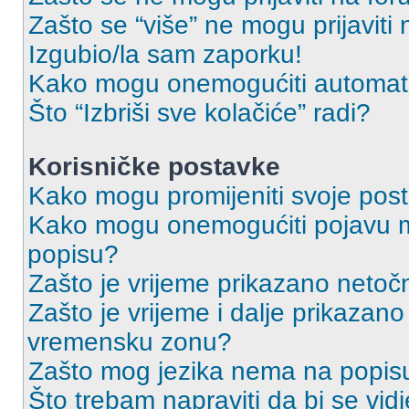
Zašto se “više” ne mogu prijaviti
Izgubio/la sam zaporku!
Kako mogu onemogućiti automats
Što “Izbriši sve kolačiće” radi?
Korisničke postavke
Kako mogu promijeniti svoje pos
Kako mogu onemogućiti pojavu m
popisu?
Zašto je vrijeme prikazano netoč
Zašto je vrijeme i dalje prikazan
vremensku zonu?
Zašto mog jezika nema na popis
Što trebam napraviti da bi se vid