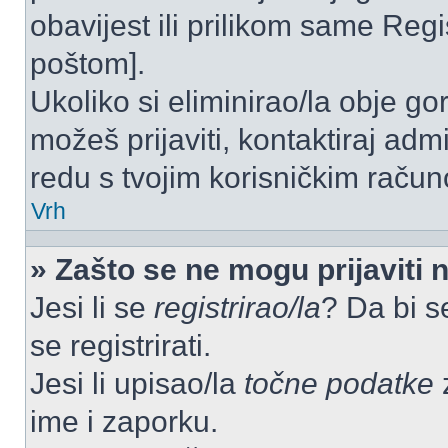
obavijest ili prilikom same Regist
poštom].
Ukoliko si eliminirao/la obje go
možeš prijaviti, kontaktiraj admi
redu s tvojim korisničkim račun
Vrh
» Zašto se ne mogu prijaviti 
Jesi li se
registrirao/la
? Da bi s
se registrirati.
Jesi li upisao/la
točne podatke
z
ime i zaporku.