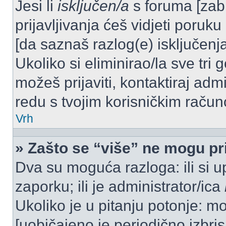
Jesi li
isključen/a
s foruma [zabra
prijavljivanja ćeš vidjeti poruku
[da saznaš razlog(e) isključenja
Ukoliko si eliminirao/la sve tri 
možeš prijaviti, kontaktiraj admi
redu s tvojim korisničkim račun
Vrh
» Zašto se “više” ne mogu pri
Dva su moguća razloga: ili si u
zaporku; ili je administrator/ica
Ukoliko je u pitanju potonje: mo
[uobičajeno je periodično izbri