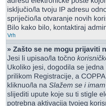
adresu elektroničke pošte kojom
isključio/la tvoju IP adresu od
spriječio/la otvaranje novih kor
Bilo kako bilo, kontaktiraj admi
Vrh
» Zašto se ne mogu prijaviti 
Jesi li upisao/la točno
korisnič
Ukoliko jesi, dogodila se jedna
prilikom Registracije, a COPPA
kliknuo/la na
Slažem se i imam
slijediti upute koje su ti stigle
potrebna aktivacija tvojeg koris