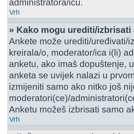
administratora/icu.
Vrh
» Kako mogu urediti/izbrisati
Ankete može urediti/uređivati/izb
kreirala/o, moderator/ica i(li) a
anketu, ako imaš dopuštenje, ur
anketa se uvijek nalazi u prvo
izmijeniti samo ako nitko još ni
moderatori(ce)/administratori(c
Anketu možeš izbrisati samo ako
Vrh