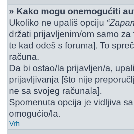
» Kako mogu onemogućiti aut
Ukoliko ne upališ opciju
“Zapam
držati prijavljenim/om samo za 
te kad odeš s foruma]. To spre
računa.
Da bi ostao/la prijavljen/a, upal
prijavljivanja [što nije preporu
ne sa svojeg računala].
Spomenuta opcija je vidljiva sa
omogućio/la.
Vrh