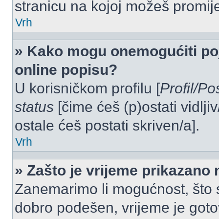
stranicu na kojoj možeš promij
Vrh
» Kako mogu onemogućiti po
online popisu?
U korisničkom profilu [
Profil/Po
status
[čime ćeš (p)ostati vidlji
ostale ćeš postati skriven/a].
Vrh
» Zašto je vrijeme prikazano
Zanemarimo li mogućnost, što se
dobro podešen, vrijeme je goto