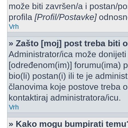
može biti završen/a i postan/po
profila
[Profil/Postavke]
odnosno
Vrh
» Zašto [moj] post treba biti
Administrator/ica može donijeti
[određenom(im)] forumu(ima) po
bio(li) postan(i) ili te je admini
članovima koje postove treba odo
kontaktiraj administratora/icu.
Vrh
» Kako mogu bumpirati temu