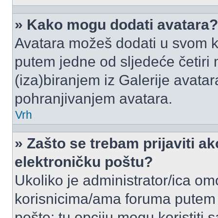
» Kako mogu dodati avatara?
Avatara možeš dodati u svom k
putem jedne od sljedeće četiri
(iza)biranjem iz Galerije avata
pohranjivanjem avatara.
Vrh
» Zašto se trebam prijaviti ak
elektroničku poštu?
Ukoliko je administrator/ica om
korisnicima/ama foruma putem
pošte: tu opciju mogu koristiti s