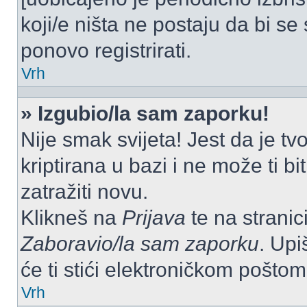
koji/e ništa ne postaju da bi se
ponovo registrirati.
Vrh
» Izgubio/la sam zaporku!
Nije smak svijeta! Jest da je tv
kriptirana u bazi i ne može ti b
zatražiti novu.
Klikneš na
Prijava
te na stranici
Zaboravio/la sam zaporku
. Upi
će ti stići elektroničkom poštom
Vrh