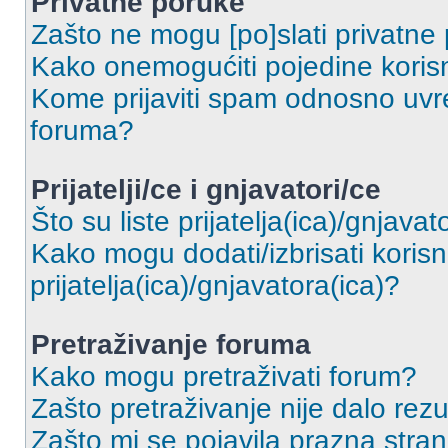
Privatne poruke
Zašto ne mogu [po]slati privatne
Kako onemogućiti pojedine korisn
Kome prijaviti spam odnosno uvre
foruma?
Prijatelji/ce i gnjavatori/ce
Što su liste prijatelja(ica)/gnjavat
Kako mogu dodati/izbrisati korisni
prijatelja(ica)/gnjavatora(ica)?
Pretraživanje foruma
Kako mogu pretraživati forum?
Zašto pretraživanje nije dalo rezu
Zašto mi se pojavila prazna stra