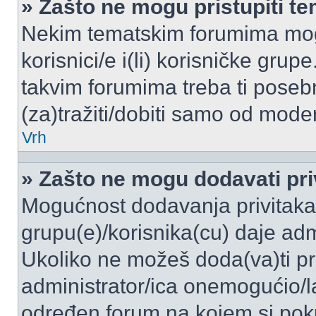
» Zašto ne mogu pristupiti 
Nekim tematskim forumima mogu
korisnici/e i(li) korisničke grup
takvim forumima treba ti poseb
(za)tražiti/dobiti samo od moder
Vrh
» Zašto ne mogu dodavati pri
Mogućnost dodavanja privitaka
grupu(e)/korisnika(cu) daje adm
Ukoliko ne možeš doda(va)ti pr
administrator/ica onemogućio/la
određen forum na kojem si poku