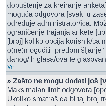
dopuštenje za kreiranje anketa]
moguća odgovora [svaki u zase
određuje administrator/ica. Mož
ograničenje trajanja ankete [u
[broj] koliko opcija korisnik/ca
o(ne)mogućiti “predomišljanje”
danog/ih glasa/ova te glasovanj
Vrh
» Zašto ne mogu dodati još [v
Maksimalan limit odgovora [opci
Ukoliko smatraš da bi taj broj t