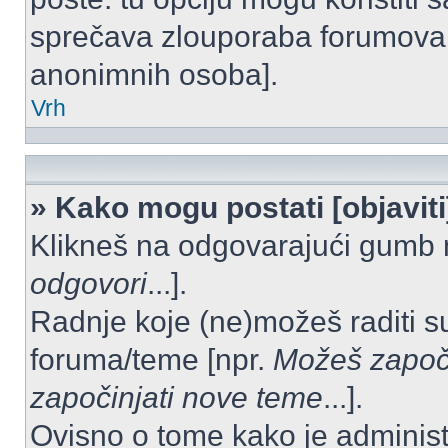
sprečava zlouporaba forumova 
anonimnih osoba].
Vrh
» Kako mogu postati [objavit
Klikneš na odgovarajući gumb 
odgovori
...].
Radnje koje (ne)možeš raditi s
foruma/teme [npr.
Možeš započi
započinjati nove teme
...].
Ovisno o tome kako je administ