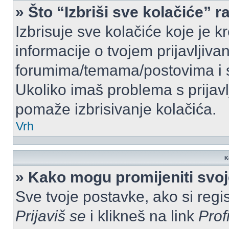
» Što “Izbriši sve kolačiće” r
Izbrisuje sve kolačiće koje je k
informacije o tvojem prijavljiv
forumima/temama/postovima i s
Ukoliko imaš problema s prijavl
pomaže izbrisivanje kolačića.
Vrh
K
» Kako mogu promijeniti svo
Sve tvoje postavke, ako si regis
Prijaviš se
i klikneš na link
Prof