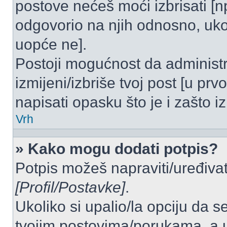
postove nećeš moći izbrisati [
odgovorio na njih odnosno, ukol
uopće ne].
Postoji mogućnost da administr
izmijeni/izbriše tvoj post [u pr
napisati opasku što je i zašto iz
Vrh
» Kako mogu dodati potpis?
Potpis možeš napraviti/uređivat
[Profil/Postavke]
.
Ukoliko si upalio/la opciju da 
tvojim postovima/porukama, a u