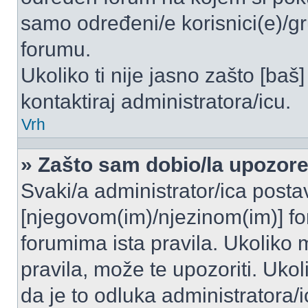
samo određeni/e korisnici(e)/g
forumu.
Ukoliko ti nije jasno zašto [baš]
kontaktiraj administratora/icu.
Vrh
» Zašto sam dobio/la upozor
Svaki/a administrator/ica postavl
[njegovom(im)/njezinom(im)] fo
forumima ista pravila. Ukoliko m
pravila, može te upozoriti. Uko
da je to odluka administratora