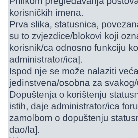
Prilikom pregledavanja postova 
korisničkih imena.
Prva slika, statusnica, povezan
su to zvjezdice/blokovi koji ozn
korisnik/ca odnosno funkciju ko
administrator/ica].
Ispod nje se može nalaziti veća
jedinstvena/osobna za svakog/u
Dopuštenja o korištenju statusn
istih, daje administrator/ica fo
zamolbom o dopuštenju statusni
dao/la].