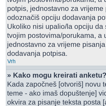
potpis, jednostavno za vrijeme
odoznačiš opciju dodavanja po
Ukoliko nisi upalio/la opciju d
tvojim postovima/porukama, a u 
jednostavno za vrijeme pisanj
dodavanja potpisa.
Vrh
» Kako mogu kreirati anketu
Kada započneš [otvoriš] novu te
teme - ako imaš dopuštenje] vi
okvira za pisanje teksta posta 