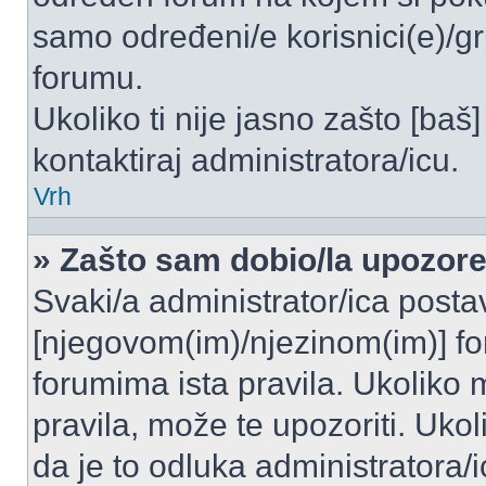
samo određeni/e korisnici(e)/g
forumu.
Ukoliko ti nije jasno zašto [baš]
kontaktiraj administratora/icu.
Vrh
» Zašto sam dobio/la upozor
Svaki/a administrator/ica postavl
[njegovom(im)/njezinom(im)] fo
forumima ista pravila. Ukoliko m
pravila, može te upozoriti. Uko
da je to odluka administratora