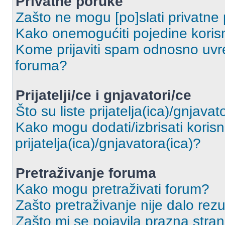
Privatne poruke
Zašto ne mogu [po]slati privatne
Kako onemogućiti pojedine korisn
Kome prijaviti spam odnosno uvre
foruma?
Prijatelji/ce i gnjavatori/ce
Što su liste prijatelja(ica)/gnjavat
Kako mogu dodati/izbrisati korisni
prijatelja(ica)/gnjavatora(ica)?
Pretraživanje foruma
Kako mogu pretraživati forum?
Zašto pretraživanje nije dalo rezu
Zašto mi se pojavila prazna stra