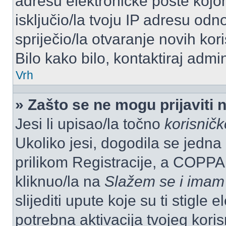
adresu elektroničke pošte kojom
isključio/la tvoju IP adresu od
spriječio/la otvaranje novih kor
Bilo kako bilo, kontaktiraj admi
Vrh
» Zašto se ne mogu prijaviti 
Jesi li upisao/la točno
korisnič
Ukoliko jesi, dogodila se jedna
prilikom Registracije, a COPPA
kliknuo/la na
Slažem se i imam
slijediti upute koje su ti stigle
potrebna aktivacija tvojeg koris