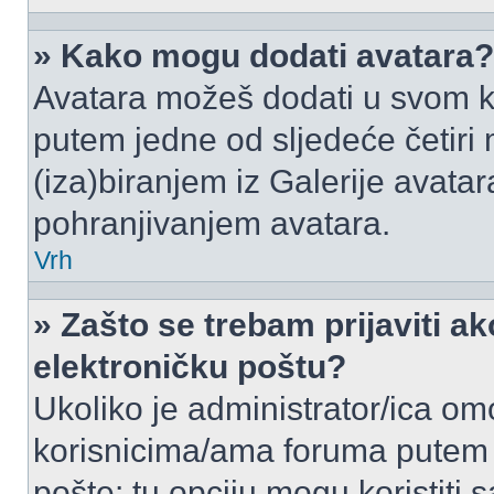
» Kako mogu dodati avatara?
Avatara možeš dodati u svom k
putem jedne od sljedeće četiri
(iza)biranjem iz Galerije avata
pohranjivanjem avatara.
Vrh
» Zašto se trebam prijaviti ak
elektroničku poštu?
Ukoliko je administrator/ica om
korisnicima/ama foruma putem
pošte: tu opciju mogu koristiti s