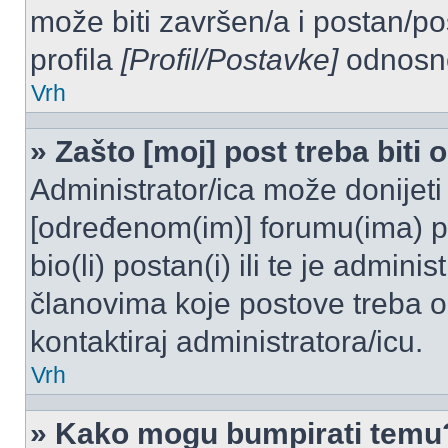
može biti završen/a i postan/po
profila
[Profil/Postavke]
odnosno
Vrh
» Zašto [moj] post treba biti
Administrator/ica može donijeti
[određenom(im)] forumu(ima) po
bio(li) postan(i) ili te je admini
članovima koje postove treba odo
kontaktiraj administratora/icu.
Vrh
» Kako mogu bumpirati temu