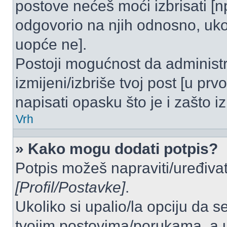
postove nećeš moći izbrisati [
odgovorio na njih odnosno, ukol
uopće ne].
Postoji mogućnost da administr
izmijeni/izbriše tvoj post [u pr
napisati opasku što je i zašto iz
Vrh
» Kako mogu dodati potpis?
Potpis možeš napraviti/uređivat
[Profil/Postavke]
.
Ukoliko si upalio/la opciju da 
tvojim postovima/porukama, a u