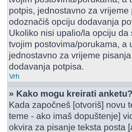
potpis, jednostavno za vrijeme
odoznačiš opciju dodavanja po
Ukoliko nisi upalio/la opciju d
tvojim postovima/porukama, a u 
jednostavno za vrijeme pisanj
dodavanja potpisa.
Vrh
» Kako mogu kreirati anketu
Kada započneš [otvoriš] novu te
teme - ako imaš dopuštenje] vi
okvira za pisanje teksta posta 