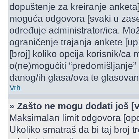
dopuštenje za kreiranje anketa]
moguća odgovora [svaki u zase
određuje administrator/ica. Mož
ograničenje trajanja ankete [u
[broj] koliko opcija korisnik/ca
o(ne)mogućiti “predomišljanje”
danog/ih glasa/ova te glasovanj
Vrh
» Zašto ne mogu dodati još [v
Maksimalan limit odgovora [opci
Ukoliko smatraš da bi taj broj t