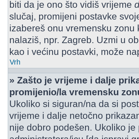
biti da je ono što vidiš vrijeme
slučaj, promijeni postavke svoj
izabereš onu vremensku zonu 
nalaziš, npr. Zagreb. Uzmi u o
kao i većinu postavki, može napr
Vrh
» Zašto je vrijeme i dalje pr
promijenio/la vremensku zon
Ukoliko si siguran/na da si pos
vrijeme i dalje netočno prikazan
nije dobro podešen. Ukoliko je 