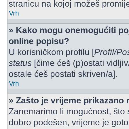
stranicu na kojoj možeš promij
Vrh
» Kako mogu onemogućiti po
online popisu?
U korisničkom profilu [
Profil/Po
status
[čime ćeš (p)ostati vidlji
ostale ćeš postati skriven/a].
Vrh
» Zašto je vrijeme prikazano
Zanemarimo li mogućnost, što se
dobro podešen, vrijeme je goto