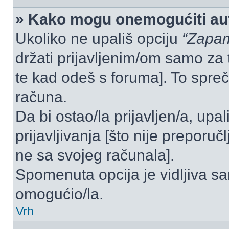
» Kako mogu onemogućiti aut
Ukoliko ne upališ opciju
“Zapam
držati prijavljenim/om samo za 
te kad odeš s foruma]. To spre
računa.
Da bi ostao/la prijavljen/a, upal
prijavljivanja [što nije preporu
ne sa svojeg računala].
Spomenuta opcija je vidljiva sa
omogućio/la.
Vrh