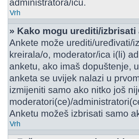
administratora/icu.
Vrh
» Kako mogu urediti/izbrisati
Ankete može urediti/uređivati/izb
kreirala/o, moderator/ica i(li) a
anketu, ako imaš dopuštenje, ur
anketa se uvijek nalazi u prvo
izmijeniti samo ako nitko još ni
moderatori(ce)/administratori(c
Anketu možeš izbrisati samo ako
Vrh