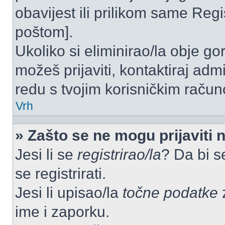
obavijest ili prilikom same Regist
poštom].
Ukoliko si eliminirao/la obje go
možeš prijaviti, kontaktiraj admi
redu s tvojim korisničkim račun
Vrh
» Zašto se ne mogu prijaviti 
Jesi li se
registrirao/la
? Da bi s
se registrirati.
Jesi li upisao/la
točne podatke
z
ime i zaporku.