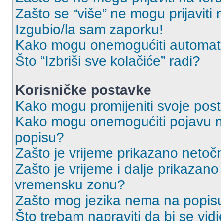
Zašto se “više” ne mogu prijaviti
Izgubio/la sam zaporku!
Kako mogu onemogućiti automats
Što “Izbriši sve kolačiće” radi?
Korisničke postavke
Kako mogu promijeniti svoje pos
Kako mogu onemogućiti pojavu m
popisu?
Zašto je vrijeme prikazano netoč
Zašto je vrijeme i dalje prikazan
vremensku zonu?
Zašto mog jezika nema na popis
Što trebam napraviti da bi se vid