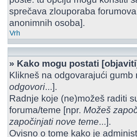
sprečava zlouporaba forumova 
anonimnih osoba].
Vrh
» Kako mogu postati [objavit
Klikneš na odgovarajući gumb 
odgovori
...].
Radnje koje (ne)možeš raditi s
foruma/teme [npr.
Možeš započi
započinjati nove teme
...].
Ovisno o tome kako je administ