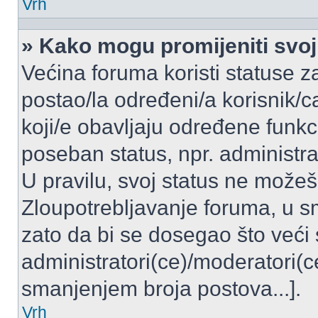
Vrh
» Kako mogu promijeniti svoj
Većina foruma koristi statuse z
postao/la određeni/a korisnik/ca
koji/e obavljaju određene funkc
poseban status, npr. administrat
U pravilu, svoj status ne možeš 
Zloupotrebljavanje foruma, u 
zato da bi se dosegao što veći
administratori(ce)/moderatori
smanjenjem broja postova...].
Vrh