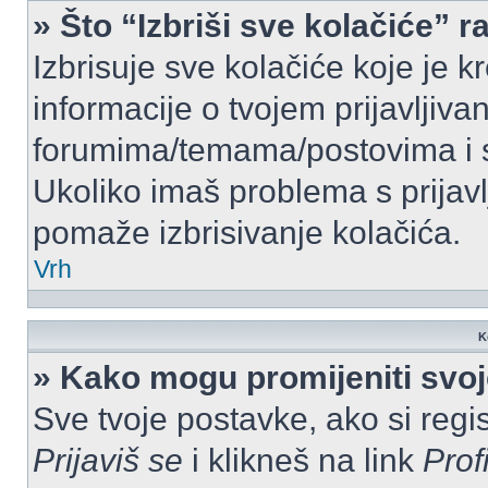
» Što “Izbriši sve kolačiće” r
Izbrisuje sve kolačiće koje je k
informacije o tvojem prijavljiv
forumima/temama/postovima i s
Ukoliko imaš problema s prijavl
pomaže izbrisivanje kolačića.
Vrh
K
» Kako mogu promijeniti svo
Sve tvoje postavke, ako si regis
Prijaviš se
i klikneš na link
Prof