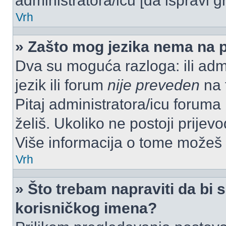
administratora/icu [da ispravi g
Vrh
» Zašto mog jezika nema na 
Dva su moguća razloga: ili admi
jezik ili forum
nije preveden
na t
Pitaj administratora/icu foruma m
želiš. Ukoliko ne postoji prijev
Više informacija o tome možeš
Vrh
» Što trebam napraviti da bi s
korisničkog imena?