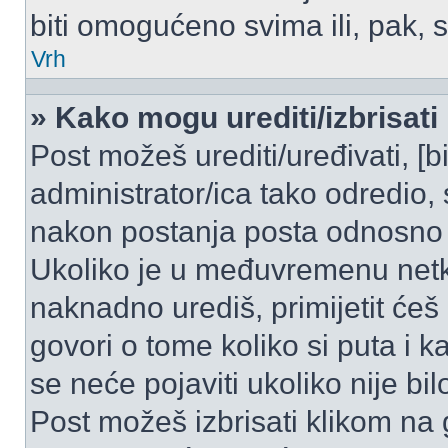
biti omogućeno svima ili, pak, 
Vrh
» Kako mogu urediti/izbrisati
Post možeš urediti/uređivati, [
administrator/ica tako odredi
nakon postanja posta odnosno
Ukoliko je u međuvremenu netko
naknadno urediš, primijetit ćeš
govori o tome koliko si puta i k
se neće pojaviti ukoliko nije bi
Post možeš izbrisati klikom n