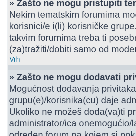
» Zašto ne mogu pristupiti 
Nekim tematskim forumima mogu
korisnici/e i(li) korisničke grup
takvim forumima treba ti poseb
(za)tražiti/dobiti samo od moder
Vrh
» Zašto ne mogu dodavati pri
Mogućnost dodavanja privitaka
grupu(e)/korisnika(cu) daje adm
Ukoliko ne možeš doda(va)ti pr
administrator/ica onemogućio/la
određen forum na kojem si poku