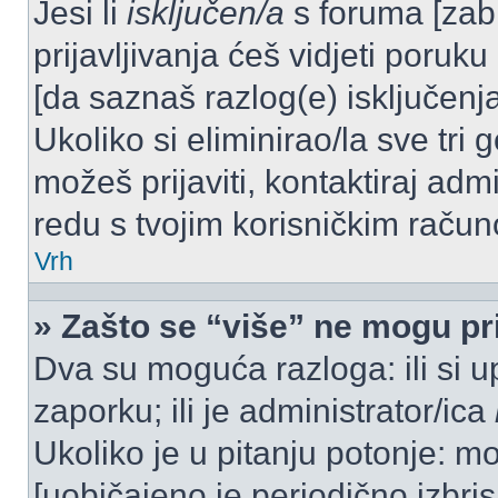
Jesi li
isključen/a
s foruma [zabra
prijavljivanja ćeš vidjeti poruku
[da saznaš razlog(e) isključenja
Ukoliko si eliminirao/la sve tri 
možeš prijaviti, kontaktiraj admi
redu s tvojim korisničkim račun
Vrh
» Zašto se “više” ne mogu pri
Dva su moguća razloga: ili si u
zaporku; ili je administrator/ica
Ukoliko je u pitanju potonje: mo
[uobičajeno je periodično izbri