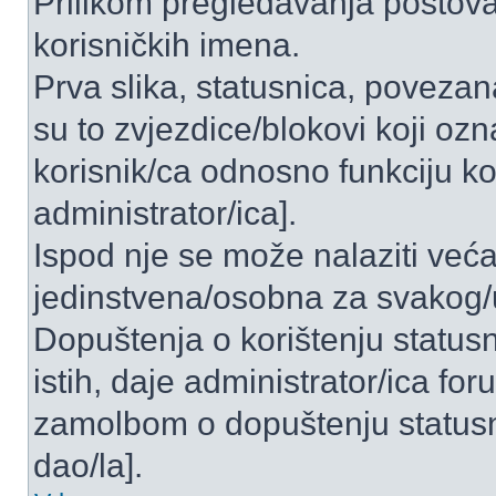
Prilikom pregledavanja postova 
korisničkih imena.
Prva slika, statusnica, povezan
su to zvjezdice/blokovi koji ozn
korisnik/ca odnosno funkciju ko
administrator/ica].
Ispod nje se može nalaziti veća
jedinstvena/osobna za svakog/u
Dopuštenja o korištenju statusn
istih, daje administrator/ica fo
zamolbom o dopuštenju statusni
dao/la].