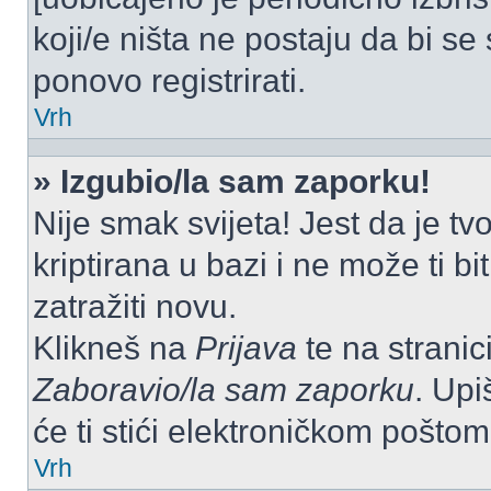
koji/e ništa ne postaju da bi se
ponovo registrirati.
Vrh
» Izgubio/la sam zaporku!
Nije smak svijeta! Jest da je tv
kriptirana u bazi i ne može ti b
zatražiti novu.
Klikneš na
Prijava
te na stranici
Zaboravio/la sam zaporku
. Upi
će ti stići elektroničkom poštom
Vrh