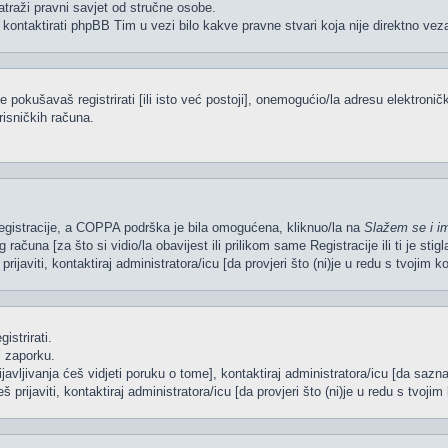
atraži pravni savjet od stručne osobe.
 kontaktirati phpBB Tim u vezi bilo kakve pravne stvari koja nije direktno 
pokušavaš registrirati [ili isto već postoji], onemogućio/la adresu elektroničk
risničkih računa.
 Registracije, a COPPA podrška je bila omogućena, kliknuo/la na
Slažem se i i
računa [za što si vidio/la obavijest ili prilikom same Registracije ili ti je sti
rijaviti, kontaktiraj administratora/icu [da provjeri što (ni)je u redu s tvojim 
istrirati.
i zaporku.
ijavljivanja ćeš vidjeti poruku o tome], kontaktiraj administratora/icu [da sazna
š prijaviti, kontaktiraj administratora/icu [da provjeri što (ni)je u redu s tvoj