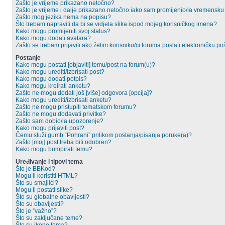
Zašto je vrijeme prikazano netočno?
Zašto je vrijeme i dalje prikazano netočno iako sam promijenio/la vremensk
Zašto mog jezika nema na popisu?
Što trebam napraviti da bi se vidjela slika ispod mojeg korisničkog imena?
Kako mogu promijeniti svoj status?
Kako mogu dodati avatara?
Zašto se trebam prijaviti ako želim korisniku/ci foruma poslati elektroničku po
Postanje
Kako mogu postati [objaviti] temu/post na forum(u)?
Kako mogu urediti/izbrisati post?
Kako mogu dodati potpis?
Kako mogu kreirati anketu?
Zašto ne mogu dodati još [više] odgovora [opcija]?
Kako mogu urediti/izbrisati anketu?
Zašto ne mogu pristupiti tematskom forumu?
Zašto ne mogu dodavati privitke?
Zašto sam dobio/la upozorenje?
Kako mogu prijaviti post?
Čemu služi gumb “Pohrani” prilikom postanja/pisanja poruke(a)?
Zašto [moj] post treba biti odobren?
Kako mogu bumpirati temu?
Uređivanje i tipovi tema
Što je BBKod?
Mogu li koristiti HTML?
Što su smajlići?
Mogu li postati slike?
Što su globalne obavijesti?
Što su obavijesti?
Što je “važno”?
Što su zaključane teme?