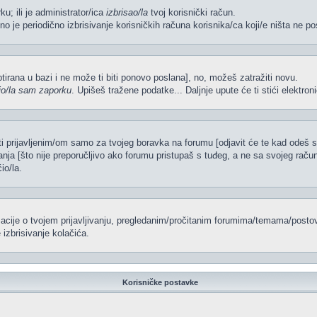
ku; ili je administrator/ica
izbrisao/la
tvoj korisnički račun.
no je periodično izbrisivanje korisničkih računa korisnika/ca koji/e ništa ne po
iptirana u bazi i ne može ti biti ponovo poslana], no, možeš zatražiti novu.
io/la sam zaporku
. Upišeš tražene podatke... Daljnje upute će ti stići elektr
ti prijavljenim/om samo za tvojeg boravka na forumu [odjavit će te kad odeš 
vanja [što nije preporučljivo ako forumu pristupaš s tuđeg, a ne sa svojeg račun
io/la.
rmacije o tvojem prijavljivanju, pregledanim/pročitanim forumima/temama/postov
izbrisivanje kolačića.
Korisničke postavke