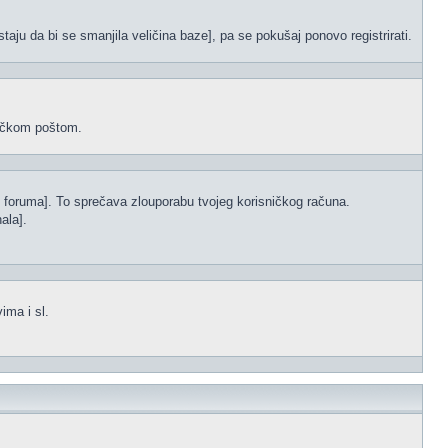
staju da bi se smanjila veličina baze], pa se pokušaj ponovo registrirati.
oničkom poštom.
s foruma]. To sprečava zlouporabu tvojeg korisničkog računa.
ala].
ima i sl.