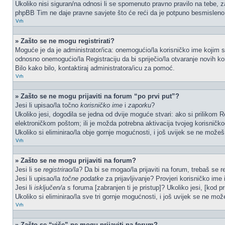
Ukoliko nisi siguran/na odnosi li se spomenuto pravno pravilo na tebe, z
phpBB Tim ne daje pravne savjete što će reći da je potpuno besmisleno
Vrh
» Zašto se ne mogu registrirati?
Moguće je da je administrator/ica: onemogućio/la korisničko ime kojim se 
odnosno onemogućio/la Registraciju da bi spriječio/la otvaranje novih ko
Bilo kako bilo, kontaktiraj administratora/icu za pomoć.
Vrh
» Zašto se ne mogu prijaviti na forum “po prvi put”?
Jesi li upisao/la točno
korisničko ime
i
zaporku
?
Ukoliko jesi, dogodila se jedna od dvije moguće stvari: ako si prilikom
elektroničkom poštom; ili je možda potrebna aktivacija tvojeg korisničkog 
Ukoliko si eliminirao/la obje gornje mogućnosti, i još uvijek se ne možeš p
Vrh
» Zašto se ne mogu prijaviti na forum?
Jesi li se
registrirao/la
? Da bi se mogao/la prijaviti na forum, trebaš se reg
Jesi li upisao/la
točne podatke
za prijavljivanje? Provjeri korisničko ime 
Jesi li
isključen/a
s foruma [zabranjen ti je pristup]? Ukoliko jesi, [kod pr
Ukoliko si eliminirao/la sve tri gornje mogućnosti, i još uvijek se ne može
Vrh
» Zašto se “više” ne mogu prijaviti na forum?