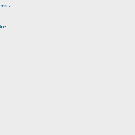
u zonu?
štu?