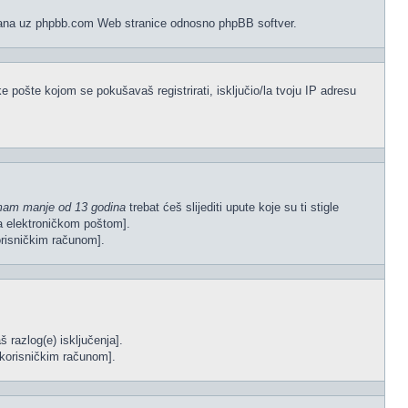
vezana uz phpbb.com Web stranice odnosno phpBB softver.
e pošte kojom se pokušavaš registrirati, isključio/la tvoju IP adresu
mam manje od 13 godina
trebat ćeš slijediti upute koje su ti stigle
gla elektroničkom poštom].
korisničkim računom].
š razlog(e) isključenja].
im korisničkim računom].