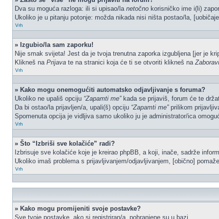
Dva su moguća razloga: ili si upisao/la
netočno
korisničko ime i(li) zapor
Ukoliko je u pitanju potonje: možda nikada nisi ništa postao/la, [uobičaje
Vrh
» Izgubio/la sam zaporku!
Nije smak svijeta! Jest da je tvoja trenutna zaporka izgubljena [jer je kr
Klikneš na
Prijava
te na stranici koja će ti se otvoriti klikneš na
Zaborav
Vrh
» Kako mogu onemogućiti automatsko odjavljivanje s foruma?
Ukoliko ne upališ opciju
“Zapamti me”
kada se prijaviš, forum će te drža
Da bi ostao/la prijavljen/a, upali(š) opciju
“Zapamti me”
prilikom prijavlji
Spomenuta opcija je vidljiva samo ukoliko ju je administrator/ica omoguć
Vrh
» Što “Izbriši sve kolačiće” radi?
Izbrisuje sve kolačiće koje je kreirao phpBB, a koji, inače, sadrže info
Ukoliko imaš problema s prijavljivanjem/odjavljivanjem, [obično] pomaže 
Vrh
» Kako mogu promijeniti svoje postavke?
Sve tvoje postavke, ako si registriran/a, pohranjene su u bazi.