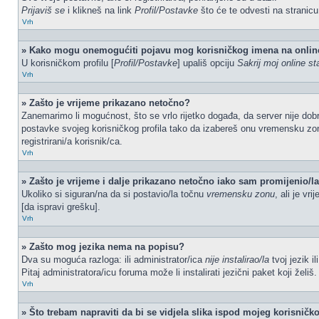
Prijaviš se
i klikneš na link
Profil/Postavke
što će te odvesti na stranic
Vrh
» Kako mogu onemogućiti pojavu mog korisničkog imena na onlin
U korisničkom profilu [
Profil/Postavke
] upališ opciju
Sakrij moj online st
Vrh
» Zašto je vrijeme prikazano netočno?
Zanemarimo li mogućnost, što se vrlo rijetko događa, da server nije dobr
postavke svojeg korisničkog profila tako da izabereš onu vremensku zo
registrirani/a korisnik/ca.
Vrh
» Zašto je vrijeme i dalje prikazano netočno iako sam promijenio/
Ukoliko si siguran/na da si postavio/la točnu
vremensku zonu
, ali je vr
[da ispravi grešku].
Vrh
» Zašto mog jezika nema na popisu?
Dva su moguća razloga: ili administrator/ica
nije instalirao/la
tvoj jezik i
Pitaj administratora/icu foruma može li instalirati jezični paket koji žel
Vrh
» Što trebam napraviti da bi se vidjela slika ispod mojeg korisnič