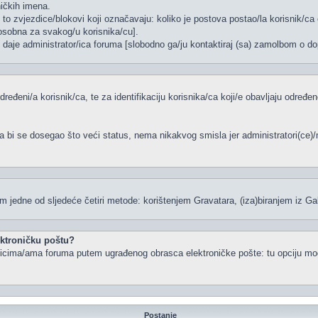
ničkih imena.
to zvjezdice/blokovi koji označavaju: koliko je postova postao/la korisnik/ca 
/osobna za svakog/u korisnika/cu].
, daje administrator/ica foruma [slobodno ga/ju kontaktiraj (sa) zamolbom o dop
dređeni/a korisnik/ca, te za identifikaciju korisnika/ca koji/e obavljaju određ
a bi se dosegao što veći status, nema nikakvog smisla jer administratori(ce
 jedne od sljedeće četiri metode: korištenjem Gravatara, (iza)biranjem iz Ga
lektroničku poštu?
snicima/ama foruma putem ugrađenog obrasca elektroničke pošte: tu opciju mogu
Postanje