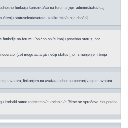
odnosno funkciju korisnika/ce na forumu [npr. administrator/ica].
uštenju statusnica/avatara ukoliko isto/a nije dao/la].
ene funkcije na forumu [obično oni/e imaju poseban status, npr.
)/moderatori(ce) mogu
smanjiti
nečiji status [npr. smanjenjem broja
lerije avatara, linkanjem na avatara odnosno pohranjivanjem avatara.
 koristiti samo registrirani/e korisnici/e [čime se sprečava zlouporaba