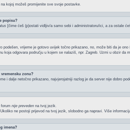
u na kojoj možeš promijenite sve svoje postavke.
e popisu?
atus
[čime ćeš (p)ostati vidljiv/a samo sebi i administratoru/ici, a za ostale će
o podešen, vrijeme je gotovo uvijek točno prikazano, no, može biti da je ono 
nu koja odgovara području u kojem se nalaziš, npr. Zagreb. Uzmi u obzir da 
la vremensku zonu?
ijeme i dalje netočno prikazano, najvjerojatniji razlog je da server nije dobro p
li forum
nije preveden
na tvoj jezik.
iš. Ukoliko ne postoji prijevod na tvoj jezik, slobodno ga napravi. Više inform
kog imena?