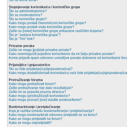
Što su ikone tema?
Stupnjevanje korisnika/ca i korisničke grupe
Što su administratori/ce?
Što su moderatori/ce?
Što su korisničke grupe?
Kako mogu postati članom/icom korisničke grupe?
Kako mogu postati vođa korisničke grupe?
Zašto su [neke] korisničke grupe prikazane različitim bojama?
Što je “zadana korisnička grupa”?
Što je “Tim” link?
Privatne poruke
Zašto ne mogu [po]slati privatne poruke?
Kako onemogućiti pojedine korisnike/ce da mi šalju privatne poruke?
Kome prijaviti spam odnosno uvredljive poruke dobivene od korisnika/ce fo
Prijatelji/ce i gnjavatori/ce
Što su liste prijatelja(ica)/gnjavatora(ica)?
Kako mogu dodati/izbrisati korisnika/cu na/s liste prijatelja(ica)/gnjavatora(ic
Pretraživanje foruma
Kako mogu pretraživati forum?
Zašto pretraživanje nije dalo rezultat(a)e?
Zašto mi se pojavila prazna stranica?
Kako mogu (pre)traži(va)ti korisnike/ce?
Kako mogu pronaći [sve] vlastite postove/teme?
Bookmarkiranje i pretplaćivanje
Koja je razlika između bookmarkiranja i pretplaćivanja?
Kako mogu bookmarkirati odnosno pretplatiti se na temu?
Kako se mogu pretplatiti na forum?
Kako se mogu odpretplatiti?