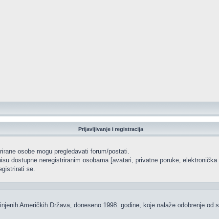
Prijavljivanje i registracija
strirane osobe mogu pregledavati forum/postati.
isu dostupne neregistriranim osobama [avatari, privatne poruke, elektronička p
istrirati se.
injenih Američkih Država, doneseno 1998. godine, koje nalaže odobrenje od str