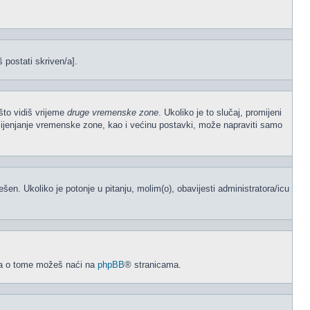
š postati skriven/a].
što vidiš vrijeme
druge vremenske zone
. Ukoliko je to slučaj, promijeni
mijenjanje vremenske zone, kao i većinu postavki, može napraviti samo
odešen. Ukoliko je potonje u pitanju, molim(o), obavijesti administratora/icu
acija o tome možeš naći na
phpBB
® stranicama.