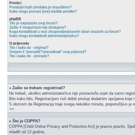
Privitci
Postanje kojih privitaka je dopušteno?
Kako mogu pronaći [sve] vlastite privitke?
phpBB
Tko je napisao/la ovaj forum?
Zašto X mogućnost nije dostupna?
Koga kontaktirati u vezi zlouporabe/pravnih stvari vezanih uz forum?
Kako mogu kontaktirati administratora/icu?
O prijevodu
Tko i kako do - original?
Smijem li “preraditi”/“prerađivati” ovaj prijevod?
Tko i kako do - prerade?
» Zašto se trebam registrirati?
Ne trebaš, ukoliko administrator/ica nije postavio/la uvjet da samo regi
Bilo kako bilo, Registracijom ćeš dobiti pristup dodatnim opcijama koje n
S obzirom da Registracija traje svega nekoliko minuta, preporučljivo je reg
Vrh
» Što je COPPA?
COPPA [Child Online Privacy and Protection Act] je pravno pravilo, Sjed
mlađih od 13 godina.