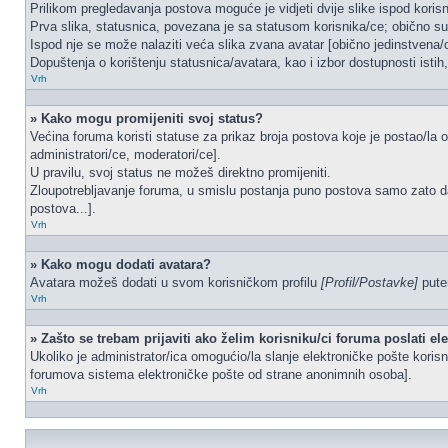
Prilikom pregledavanja postova moguće je vidjeti dvije slike ispod koris
Prva slika, statusnica, povezana je sa statusom korisnika/ce; obično su 
Ispod nje se može nalaziti veća slika zvana avatar [obično jedinstvena
Dopuštenja o korištenju statusnica/avatara, kao i izbor dostupnosti istih
Vrh
» Kako mogu promijeniti svoj status?
Većina foruma koristi statuse za prikaz broja postova koje je postao/la o
administratori/ce, moderatori/ce].
U pravilu, svoj status ne možeš direktno promijeniti.
Zloupotrebljavanje foruma, u smislu postanja puno postova samo zato d
postova...].
Vrh
» Kako mogu dodati avatara?
Avatara možeš dodati u svom korisničkom profilu
[Profil/Postavke]
putem
Vrh
» Zašto se trebam prijaviti ako želim korisniku/ci foruma poslati e
Ukoliko je administrator/ica omogućio/la slanje elektroničke pošte kori
forumova sistema elektroničke pošte od strane anonimnih osoba].
Vrh