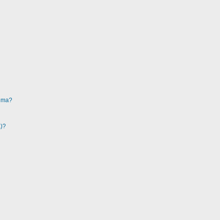
ruma?
a)?