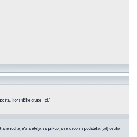
ošta, korisničke grupe, itd.].
ane roditelja/staratelja za prikupljanje osobnih podataka [od] osoba