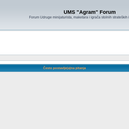
UMS "Agram" Forum
Forum Udruge minijaturista, maketara i igrača stolnih strateških
Često postavlje(a)na pitanja