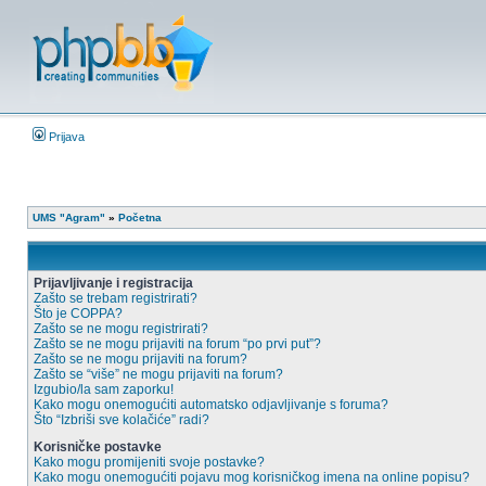
Prijava
UMS "Agram"
»
Početna
Prijavljivanje i registracija
Zašto se trebam registrirati?
Što je COPPA?
Zašto se ne mogu registrirati?
Zašto se ne mogu prijaviti na forum “po prvi put”?
Zašto se ne mogu prijaviti na forum?
Zašto se “više” ne mogu prijaviti na forum?
Izgubio/la sam zaporku!
Kako mogu onemogućiti automatsko odjavljivanje s foruma?
Što “Izbriši sve kolačiće” radi?
Korisničke postavke
Kako mogu promijeniti svoje postavke?
Kako mogu onemogućiti pojavu mog korisničkog imena na online popisu?