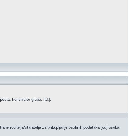
ošta, korisničke grupe, itd.].
ane roditelja/staratelja za prikupljanje osobnih podataka [od] osoba