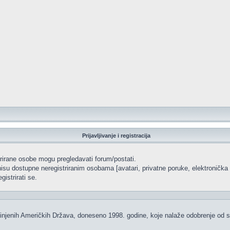
Prijavljivanje i registracija
strirane osobe mogu pregledavati forum/postati.
isu dostupne neregistriranim osobama [avatari, privatne poruke, elektronička p
istrirati se.
injenih Američkih Država, doneseno 1998. godine, koje nalaže odobrenje od str