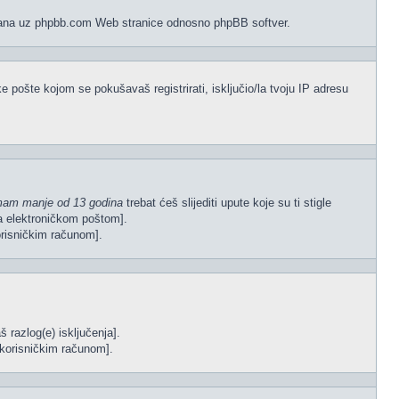
vezana uz phpbb.com Web stranice odnosno phpBB softver.
e pošte kojom se pokušavaš registrirati, isključio/la tvoju IP adresu
mam manje od 13 godina
trebat ćeš slijediti upute koje su ti stigle
gla elektroničkom poštom].
korisničkim računom].
š razlog(e) isključenja].
im korisničkim računom].