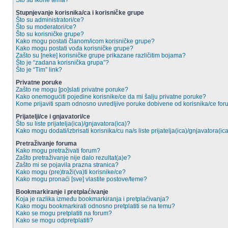
Što su ikone tema?
Stupnjevanje korisnika/ca i korisničke grupe
Što su administratori/ce?
Što su moderatori/ce?
Što su korisničke grupe?
Kako mogu postati članom/icom korisničke grupe?
Kako mogu postati vođa korisničke grupe?
Zašto su [neke] korisničke grupe prikazane različitim bojama?
Što je “zadana korisnička grupa”?
Što je “Tim” link?
Privatne poruke
Zašto ne mogu [po]slati privatne poruke?
Kako onemogućiti pojedine korisnike/ce da mi šalju privatne poruke?
Kome prijaviti spam odnosno uvredljive poruke dobivene od korisnika/ce fo
Prijatelji/ce i gnjavatori/ce
Što su liste prijatelja(ica)/gnjavatora(ica)?
Kako mogu dodati/izbrisati korisnika/cu na/s liste prijatelja(ica)/gnjavatora(ic
Pretraživanje foruma
Kako mogu pretraživati forum?
Zašto pretraživanje nije dalo rezultat(a)e?
Zašto mi se pojavila prazna stranica?
Kako mogu (pre)traži(va)ti korisnike/ce?
Kako mogu pronaći [sve] vlastite postove/teme?
Bookmarkiranje i pretplaćivanje
Koja je razlika između bookmarkiranja i pretplaćivanja?
Kako mogu bookmarkirati odnosno pretplatiti se na temu?
Kako se mogu pretplatiti na forum?
Kako se mogu odpretplatiti?