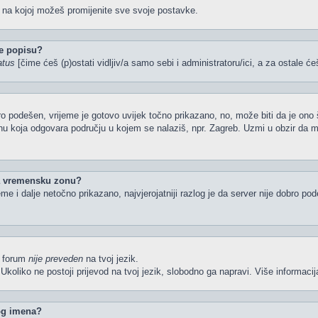
u na kojoj možeš promijenite sve svoje postavke.
e popisu?
atus
[čime ćeš (p)ostati vidljiv/a samo sebi i administratoru/ici, a za ostale će
o podešen, vrijeme je gotovo uvijek točno prikazano, no, može biti da je ono 
nu koja odgovara području u kojem se nalaziš, npr. Zagreb. Uzmi u obzir da 
la vremensku zonu?
ijeme i dalje netočno prikazano, najvjerojatniji razlog je da server nije dobro p
li forum
nije preveden
na tvoj jezik.
iš. Ukoliko ne postoji prijevod na tvoj jezik, slobodno ga napravi. Više inform
kog imena?