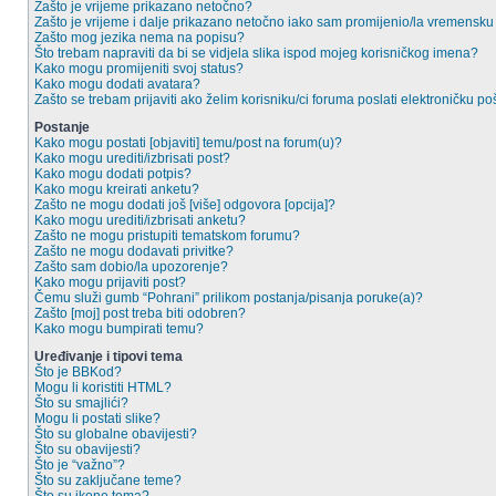
Zašto je vrijeme prikazano netočno?
Zašto je vrijeme i dalje prikazano netočno iako sam promijenio/la vremensk
Zašto mog jezika nema na popisu?
Što trebam napraviti da bi se vidjela slika ispod mojeg korisničkog imena?
Kako mogu promijeniti svoj status?
Kako mogu dodati avatara?
Zašto se trebam prijaviti ako želim korisniku/ci foruma poslati elektroničku po
Postanje
Kako mogu postati [objaviti] temu/post na forum(u)?
Kako mogu urediti/izbrisati post?
Kako mogu dodati potpis?
Kako mogu kreirati anketu?
Zašto ne mogu dodati još [više] odgovora [opcija]?
Kako mogu urediti/izbrisati anketu?
Zašto ne mogu pristupiti tematskom forumu?
Zašto ne mogu dodavati privitke?
Zašto sam dobio/la upozorenje?
Kako mogu prijaviti post?
Čemu služi gumb “Pohrani” prilikom postanja/pisanja poruke(a)?
Zašto [moj] post treba biti odobren?
Kako mogu bumpirati temu?
Uređivanje i tipovi tema
Što je BBKod?
Mogu li koristiti HTML?
Što su smajlići?
Mogu li postati slike?
Što su globalne obavijesti?
Što su obavijesti?
Što je “važno”?
Što su zaključane teme?