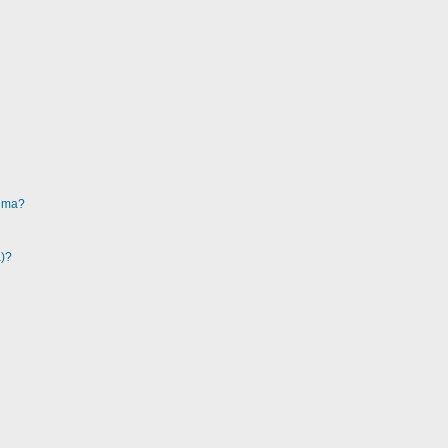
ruma?
a)?