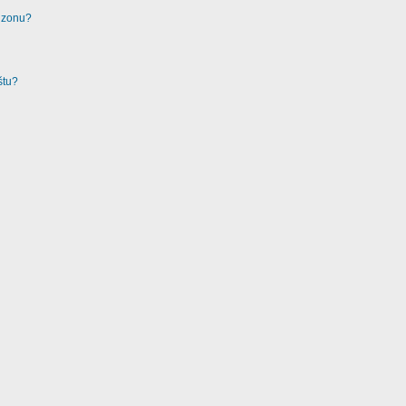
u zonu?
štu?