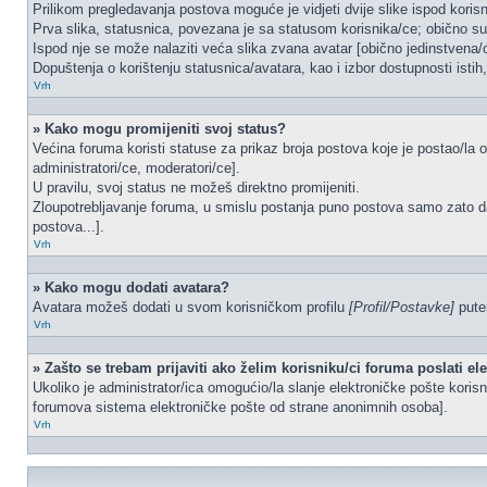
Prilikom pregledavanja postova moguće je vidjeti dvije slike ispod koris
Prva slika, statusnica, povezana je sa statusom korisnika/ce; obično su 
Ispod nje se može nalaziti veća slika zvana avatar [obično jedinstvena
Dopuštenja o korištenju statusnica/avatara, kao i izbor dostupnosti istih
Vrh
» Kako mogu promijeniti svoj status?
Većina foruma koristi statuse za prikaz broja postova koje je postao/la o
administratori/ce, moderatori/ce].
U pravilu, svoj status ne možeš direktno promijeniti.
Zloupotrebljavanje foruma, u smislu postanja puno postova samo zato d
postova...].
Vrh
» Kako mogu dodati avatara?
Avatara možeš dodati u svom korisničkom profilu
[Profil/Postavke]
putem
Vrh
» Zašto se trebam prijaviti ako želim korisniku/ci foruma poslati e
Ukoliko je administrator/ica omogućio/la slanje elektroničke pošte kori
forumova sistema elektroničke pošte od strane anonimnih osoba].
Vrh