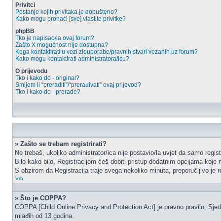
Privitci
Postanje kojih privitaka je dopušteno?
Kako mogu pronaći [sve] vlastite privitke?
phpBB
Tko je napisao/la ovaj forum?
Zašto X mogućnost nije dostupna?
Koga kontaktirati u vezi zlouporabe/pravnih stvari vezanih uz forum?
Kako mogu kontaktirati administratora/icu?
O prijevodu
Tko i kako do - original?
Smijem li “preraditi”/“prerađivati” ovaj prijevod?
Tko i kako do - prerade?
» Zašto se trebam registrirati?
Ne trebaš, ukoliko administrator/ica nije postavio/la uvjet da samo regi
Bilo kako bilo, Registracijom ćeš dobiti pristup dodatnim opcijama koje n
S obzirom da Registracija traje svega nekoliko minuta, preporučljivo je reg
Vrh
» Što je COPPA?
COPPA [Child Online Privacy and Protection Act] je pravno pravilo, Sjed
mlađih od 13 godina.