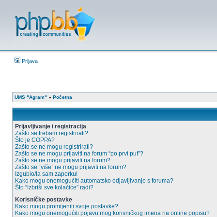
Prijava
UMS "Agram"
»
Početna
Prijavljivanje i registracija
Zašto se trebam registrirati?
Što je COPPA?
Zašto se ne mogu registrirati?
Zašto se ne mogu prijaviti na forum “po prvi put”?
Zašto se ne mogu prijaviti na forum?
Zašto se “više” ne mogu prijaviti na forum?
Izgubio/la sam zaporku!
Kako mogu onemogućiti automatsko odjavljivanje s foruma?
Što “Izbriši sve kolačiće” radi?
Korisničke postavke
Kako mogu promijeniti svoje postavke?
Kako mogu onemogućiti pojavu mog korisničkog imena na online popisu?