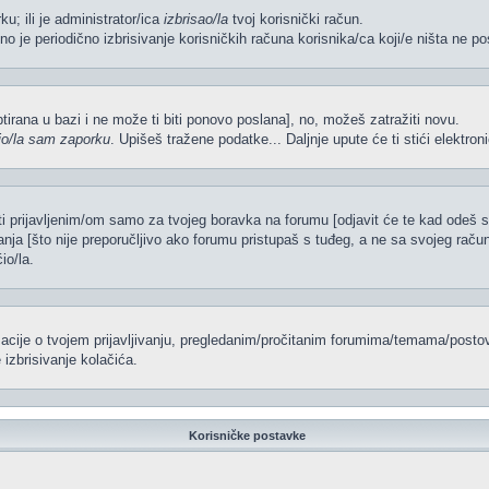
ku; ili je administrator/ica
izbrisao/la
tvoj korisnički račun.
no je periodično izbrisivanje korisničkih računa korisnika/ca koji/e ništa ne po
iptirana u bazi i ne može ti biti ponovo poslana], no, možeš zatražiti novu.
io/la sam zaporku
. Upišeš tražene podatke... Daljnje upute će ti stići elektr
ti prijavljenim/om samo za tvojeg boravka na forumu [odjavit će te kad odeš 
vanja [što nije preporučljivo ako forumu pristupaš s tuđeg, a ne sa svojeg račun
io/la.
rmacije o tvojem prijavljivanju, pregledanim/pročitanim forumima/temama/postov
izbrisivanje kolačića.
Korisničke postavke