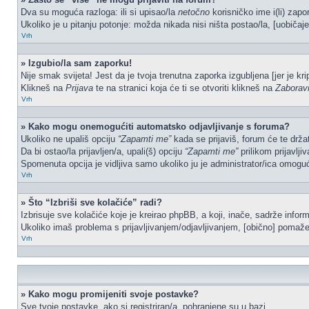
Dva su moguća razloga: ili si upisao/la
netočno
korisničko ime i(li) zapor
Ukoliko je u pitanju potonje: možda nikada nisi ništa postao/la, [uobičaje
Vrh
» Izgubio/la sam zaporku!
Nije smak svijeta! Jest da je tvoja trenutna zaporka izgubljena [jer je kr
Klikneš na
Prijava
te na stranici koja će ti se otvoriti klikneš na
Zaborav
Vrh
» Kako mogu onemogućiti automatsko odjavljivanje s foruma?
Ukoliko ne upališ opciju
“Zapamti me”
kada se prijaviš, forum će te drža
Da bi ostao/la prijavljen/a, upali(š) opciju
“Zapamti me”
prilikom prijavlji
Spomenuta opcija je vidljiva samo ukoliko ju je administrator/ica omoguć
Vrh
» Što “Izbriši sve kolačiće” radi?
Izbrisuje sve kolačiće koje je kreirao phpBB, a koji, inače, sadrže info
Ukoliko imaš problema s prijavljivanjem/odjavljivanjem, [obično] pomaže 
Vrh
» Kako mogu promijeniti svoje postavke?
Sve tvoje postavke, ako si registriran/a, pohranjene su u bazi.