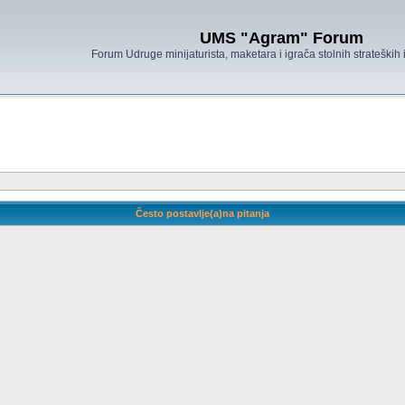
UMS "Agram" Forum
Forum Udruge minijaturista, maketara i igrača stolnih strateških
Često postavlje(a)na pitanja