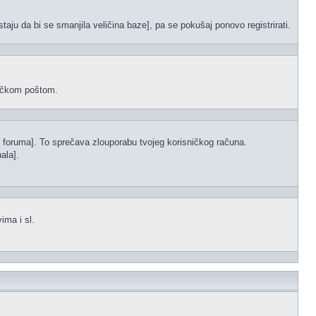
staju da bi se smanjila veličina baze], pa se pokušaj ponovo registrirati.
oničkom poštom.
s foruma]. To sprečava zlouporabu tvojeg korisničkog računa.
ala].
ima i sl.