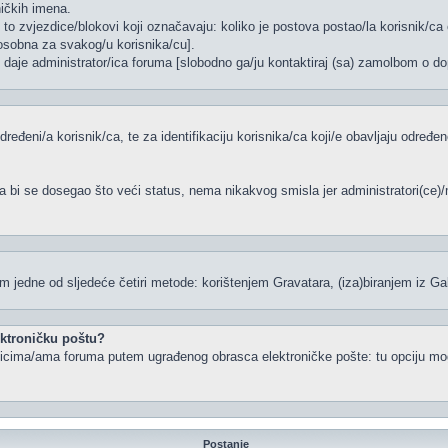
ničkih imena.
to zvjezdice/blokovi koji označavaju: koliko je postova postao/la korisnik/ca 
/osobna za svakog/u korisnika/cu].
, daje administrator/ica foruma [slobodno ga/ju kontaktiraj (sa) zamolbom o dop
dređeni/a korisnik/ca, te za identifikaciju korisnika/ca koji/e obavljaju određ
a bi se dosegao što veći status, nema nikakvog smisla jer administratori(ce
 jedne od sljedeće četiri metode: korištenjem Gravatara, (iza)biranjem iz Ga
lektroničku poštu?
snicima/ama foruma putem ugrađenog obrasca elektroničke pošte: tu opciju mogu
Postanje