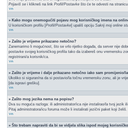
Prijaviš se
i klikneš na link
Profil/Postavke
što će te odvesti na stranic
Vrh
» Kako mogu onemogućiti pojavu mog korisničkog imena na onlin
U korisničkom profilu [
Profil/Postavke
] upališ opciju
Sakrij moj online st
Vrh
» Zašto je vrijeme prikazano netočno?
Zanemarimo li mogućnost, što se vrlo rijetko događa, da server nije dobr
postavke svojeg korisničkog profila tako da izabereš onu vremensku zo
registrirani/a korisnik/ca.
Vrh
» Zašto je vrijeme i dalje prikazano netočno iako sam promijenio/
Ukoliko si siguran/na da si postavio/la točnu
vremensku zonu
, ali je vr
[da ispravi grešku].
Vrh
» Zašto mog jezika nema na popisu?
Dva su moguća razloga: ili administrator/ica
nije instalirao/la
tvoj jezik i
Pitaj administratora/icu foruma može li instalirati jezični paket koji žel
Vrh
» Što trebam napraviti da bi se vidjela slika ispod mojeg korisnič