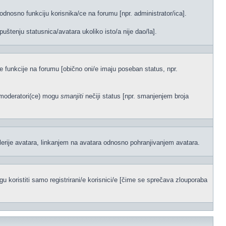
odnosno funkciju korisnika/ce na forumu [npr. administrator/ica].
uštenju statusnica/avatara ukoliko isto/a nije dao/la].
ene funkcije na forumu [obično oni/e imaju poseban status, npr.
)/moderatori(ce) mogu
smanjiti
nečiji status [npr. smanjenjem broja
lerije avatara, linkanjem na avatara odnosno pohranjivanjem avatara.
 koristiti samo registrirani/e korisnici/e [čime se sprečava zlouporaba