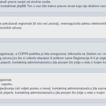
atraži pravni savjet od stručne osobe.
 kontaktirati phpBB Tim u vezi bilo kakve pravne stvari koja nije direktno 
pokušavaš registrirati [ili isto već postoji], onemogućio/la adresu elektroničk
risničkih računa.
 Registracije, a COPPA podrška je bila omogućena, kliknuo/la na
Slažem se i i
računa [za što si vidio/la obavijest ili prilikom same Registracije ili ti je sti
rijaviti, kontaktiraj administratora/icu [da provjeri što (ni)je u redu s tvojim 
istrirati.
i zaporku.
ijavljivanja ćeš vidjeti poruku o tome], kontaktiraj administratora/icu [da sazna
š prijaviti, kontaktiraj administratora/icu [da provjeri što (ni)je u redu s tvoj