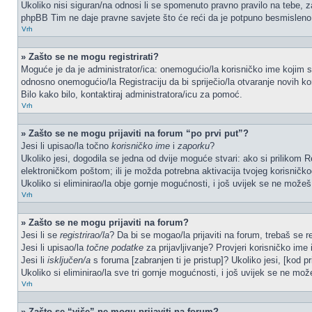
Ukoliko nisi siguran/na odnosi li se spomenuto pravno pravilo na tebe, z
phpBB Tim ne daje pravne savjete što će reći da je potpuno besmisleno
Vrh
» Zašto se ne mogu registrirati?
Moguće je da je administrator/ica: onemogućio/la korisničko ime kojim se 
odnosno onemogućio/la Registraciju da bi spriječio/la otvaranje novih ko
Bilo kako bilo, kontaktiraj administratora/icu za pomoć.
Vrh
» Zašto se ne mogu prijaviti na forum “po prvi put”?
Jesi li upisao/la točno
korisničko ime
i
zaporku
?
Ukoliko jesi, dogodila se jedna od dvije moguće stvari: ako si prilikom
elektroničkom poštom; ili je možda potrebna aktivacija tvojeg korisničkog 
Ukoliko si eliminirao/la obje gornje mogućnosti, i još uvijek se ne možeš p
Vrh
» Zašto se ne mogu prijaviti na forum?
Jesi li se
registrirao/la
? Da bi se mogao/la prijaviti na forum, trebaš se reg
Jesi li upisao/la
točne podatke
za prijavljivanje? Provjeri korisničko ime 
Jesi li
isključen/a
s foruma [zabranjen ti je pristup]? Ukoliko jesi, [kod pr
Ukoliko si eliminirao/la sve tri gornje mogućnosti, i još uvijek se ne može
Vrh
» Zašto se “više” ne mogu prijaviti na forum?