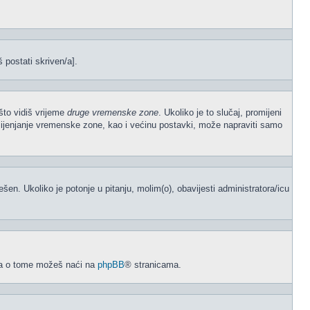
š postati skriven/a].
što vidiš vrijeme
druge vremenske zone
. Ukoliko je to slučaj, promijeni
mijenjanje vremenske zone, kao i većinu postavki, može napraviti samo
odešen. Ukoliko je potonje u pitanju, molim(o), obavijesti administratora/icu
acija o tome možeš naći na
phpBB
® stranicama.