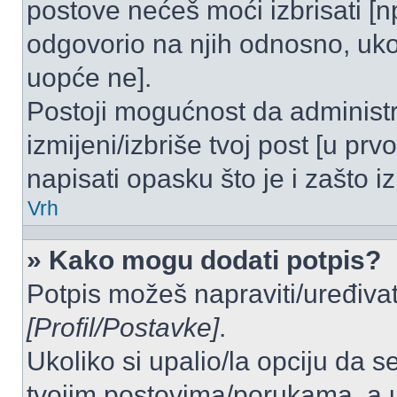
postove nećeš moći izbrisati [
odgovorio na njih odnosno, ukol
uopće ne].
Postoji mogućnost da administr
izmijeni/izbriše tvoj post [u pr
napisati opasku što je i zašto iz
Vrh
» Kako mogu dodati potpis?
Potpis možeš napraviti/uređivat
[Profil/Postavke]
.
Ukoliko si upalio/la opciju da 
tvojim postovima/porukama, a u