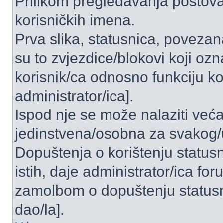
Prilikom pregledavanja postova 
korisničkih imena.
Prva slika, statusnica, povezan
su to zvjezdice/blokovi koji ozn
korisnik/ca odnosno funkciju ko
administrator/ica].
Ispod nje se može nalaziti veća
jedinstvena/osobna za svakog/u
Dopuštenja o korištenju statusn
istih, daje administrator/ica fo
zamolbom o dopuštenju statusni
dao/la].