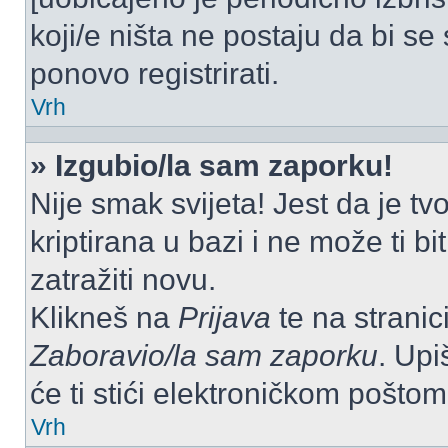
koji/e ništa ne postaju da bi se
ponovo registrirati.
Vrh
» Izgubio/la sam zaporku!
Nije smak svijeta! Jest da je tv
kriptirana u bazi i ne može ti b
zatražiti novu.
Klikneš na
Prijava
te na stranici
Zaboravio/la sam zaporku
. Upi
će ti stići elektroničkom poštom
Vrh