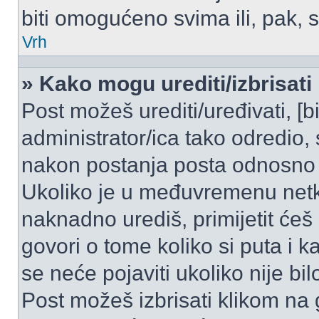
biti omogućeno svima ili, pak, 
Vrh
» Kako mogu urediti/izbrisati
Post možeš urediti/uređivati, [
administrator/ica tako odredi
nakon postanja posta odnosno
Ukoliko je u međuvremenu netko
naknadno urediš, primijetit ćeš
govori o tome koliko si puta i k
se neće pojaviti ukoliko nije bi
Post možeš izbrisati klikom n