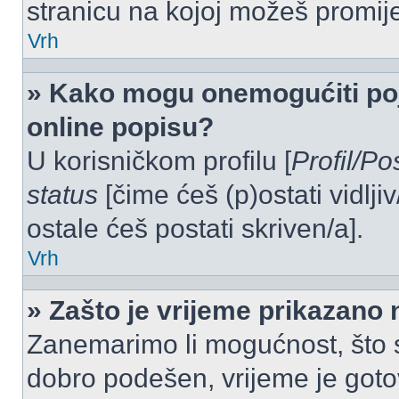
stranicu na kojoj možeš promij
Vrh
» Kako mogu onemogućiti po
online popisu?
U korisničkom profilu [
Profil/Po
status
[čime ćeš (p)ostati vidlji
ostale ćeš postati skriven/a].
Vrh
» Zašto je vrijeme prikazano
Zanemarimo li mogućnost, što se
dobro podešen, vrijeme je goto