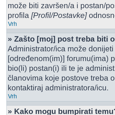
može biti završen/a i postan/po
profila
[Profil/Postavke]
odnosno
Vrh
» Zašto [moj] post treba biti
Administrator/ica može donijeti
[određenom(im)] forumu(ima) po
bio(li) postan(i) ili te je admini
članovima koje postove treba odo
kontaktiraj administratora/icu.
Vrh
» Kako mogu bumpirati temu