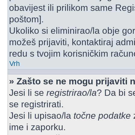
obavijest ili prilikom same Regist
poštom].
Ukoliko si eliminirao/la obje go
možeš prijaviti, kontaktiraj admi
redu s tvojim korisničkim račun
Vrh
» Zašto se ne mogu prijaviti 
Jesi li se
registrirao/la
? Da bi s
se registrirati.
Jesi li upisao/la
točne podatke
z
ime i zaporku.