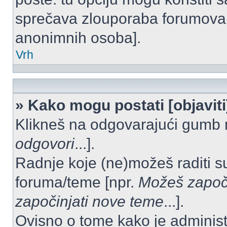
sprečava zlouporaba forumova 
anonimnih osoba].
Vrh
» Kako mogu postati [objavit
Klikneš na odgovarajući gumb 
odgovori
...].
Radnje koje (ne)možeš raditi s
foruma/teme [npr.
Možeš započi
započinjati nove teme
...].
Ovisno o tome kako je administ