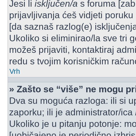
Jesi li
isključen/a
s foruma [zabra
prijavljivanja ćeš vidjeti poruku
[da saznaš razlog(e) isključenja
Ukoliko si eliminirao/la sve tri 
možeš prijaviti, kontaktiraj admi
redu s tvojim korisničkim račun
Vrh
» Zašto se “više” ne mogu pri
Dva su moguća razloga: ili si u
zaporku; ili je administrator/ica
Ukoliko je u pitanju potonje: mo
[uobičajeno je periodično izbri