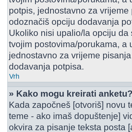
potpis, jednostavno za vrijeme
odoznačiš opciju dodavanja po
Ukoliko nisi upalio/la opciju d
tvojim postovima/porukama, a u 
jednostavno za vrijeme pisanj
dodavanja potpisa.
Vrh
» Kako mogu kreirati anketu
Kada započneš [otvoriš] novu te
teme - ako imaš dopuštenje] vi
okvira za pisanje teksta posta 