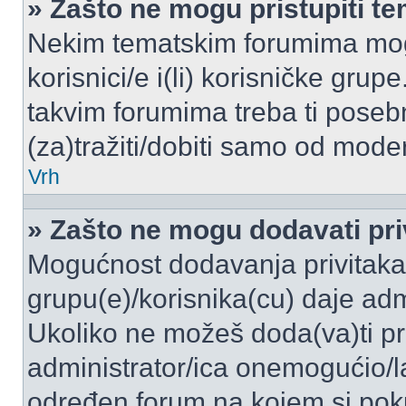
» Zašto ne mogu pristupiti 
Nekim tematskim forumima mogu
korisnici/e i(li) korisničke grup
takvim forumima treba ti poseb
(za)tražiti/dobiti samo od moder
Vrh
» Zašto ne mogu dodavati pri
Mogućnost dodavanja privitaka
grupu(e)/korisnika(cu) daje adm
Ukoliko ne možeš doda(va)ti pr
administrator/ica onemogućio/la
određen forum na kojem si poku