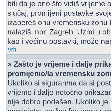
biti da je ono što vidiš vrijeme
slučaj, promijeni postavke svoj
izabereš onu vremensku zonu 
nalaziš, npr. Zagreb. Uzmi u o
kao i većinu postavki, može napr
Vrh
» Zašto je vrijeme i dalje pr
promijenio/la vremensku zon
Ukoliko si siguran/na da si pos
vrijeme i dalje netočno prikazan
nije dobro podešen. Ukoliko je 