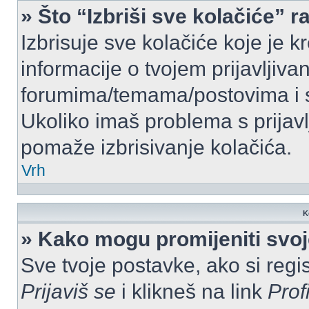
» Što “Izbriši sve kolačiće” r
Izbrisuje sve kolačiće koje je k
informacije o tvojem prijavljiv
forumima/temama/postovima i s
Ukoliko imaš problema s prijavl
pomaže izbrisivanje kolačića.
Vrh
K
» Kako mogu promijeniti svo
Sve tvoje postavke, ako si regis
Prijaviš se
i klikneš na link
Prof