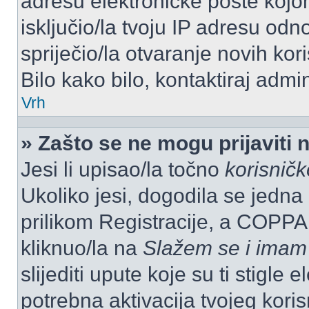
adresu elektroničke pošte kojom
isključio/la tvoju IP adresu od
spriječio/la otvaranje novih kor
Bilo kako bilo, kontaktiraj admi
Vrh
» Zašto se ne mogu prijaviti 
Jesi li upisao/la točno
korisnič
Ukoliko jesi, dogodila se jedna
prilikom Registracije, a COPPA
kliknuo/la na
Slažem se i imam
slijediti upute koje su ti stigle
potrebna aktivacija tvojeg koris