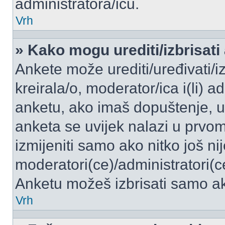
administratora/icu.
Vrh
» Kako mogu urediti/izbrisati
Ankete može urediti/uređivati/izb
kreirala/o, moderator/ica i(li) a
anketu, ako imaš dopuštenje, ur
anketa se uvijek nalazi u prvo
izmijeniti samo ako nitko još ni
moderatori(ce)/administratori(c
Anketu možeš izbrisati samo ako
Vrh