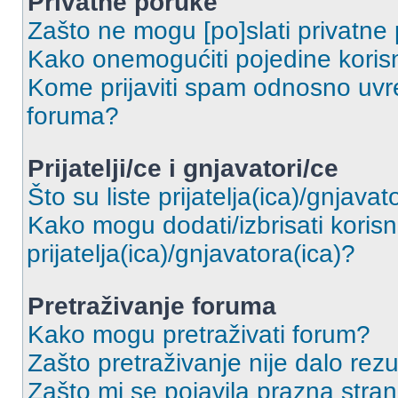
Privatne poruke
Zašto ne mogu [po]slati privatne
Kako onemogućiti pojedine korisn
Kome prijaviti spam odnosno uvre
foruma?
Prijatelji/ce i gnjavatori/ce
Što su liste prijatelja(ica)/gnjavat
Kako mogu dodati/izbrisati korisni
prijatelja(ica)/gnjavatora(ica)?
Pretraživanje foruma
Kako mogu pretraživati forum?
Zašto pretraživanje nije dalo rezu
Zašto mi se pojavila prazna stra