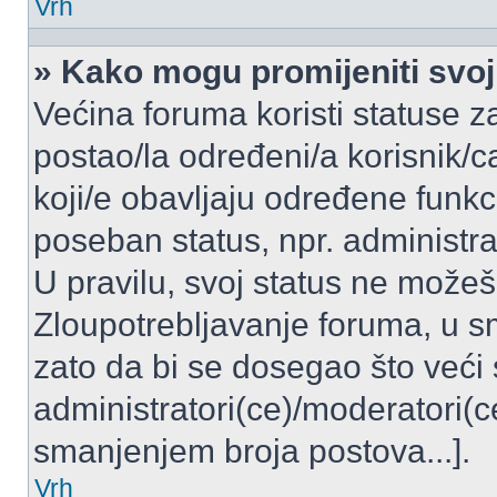
Vrh
» Kako mogu promijeniti svoj
Većina foruma koristi statuse z
postao/la određeni/a korisnik/ca
koji/e obavljaju određene funkc
poseban status, npr. administrat
U pravilu, svoj status ne možeš 
Zloupotrebljavanje foruma, u 
zato da bi se dosegao što veći
administratori(ce)/moderatori
smanjenjem broja postova...].
Vrh