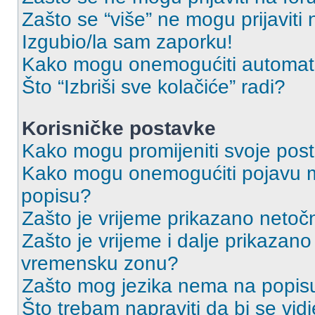
Zašto se “više” ne mogu prijaviti
Izgubio/la sam zaporku!
Kako mogu onemogućiti automats
Što “Izbriši sve kolačiće” radi?
Korisničke postavke
Kako mogu promijeniti svoje pos
Kako mogu onemogućiti pojavu m
popisu?
Zašto je vrijeme prikazano netoč
Zašto je vrijeme i dalje prikazan
vremensku zonu?
Zašto mog jezika nema na popis
Što trebam napraviti da bi se vid