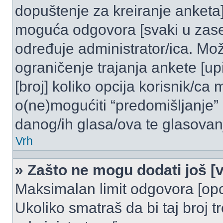
dopuštenje za kreiranje anketa]
moguća odgovora [svaki u zase
određuje administrator/ica. Mož
ograničenje trajanja ankete [u
[broj] koliko opcija korisnik/ca
o(ne)mogućiti “predomišljanje”
danog/ih glasa/ova te glasovanj
Vrh
» Zašto ne mogu dodati još [v
Maksimalan limit odgovora [opci
Ukoliko smatraš da bi taj broj t