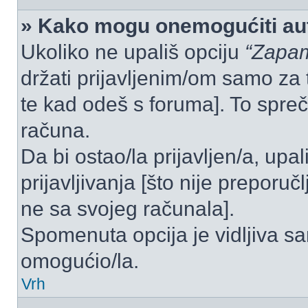
» Kako mogu onemogućiti aut
Ukoliko ne upališ opciju
“Zapam
držati prijavljenim/om samo za 
te kad odeš s foruma]. To spre
računa.
Da bi ostao/la prijavljen/a, upal
prijavljivanja [što nije preporu
ne sa svojeg računala].
Spomenuta opcija je vidljiva sa
omogućio/la.
Vrh