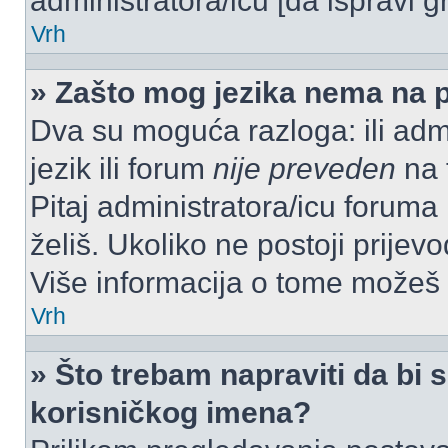
administratora/icu [da ispravi g
Vrh
» Zašto mog jezika nema na 
Dva su moguća razloga: ili admi
jezik ili forum
nije preveden
na t
Pitaj administratora/icu foruma m
želiš. Ukoliko ne postoji prijev
Više informacija o tome možeš
Vrh
» Što trebam napraviti da bi s
korisničkog imena?