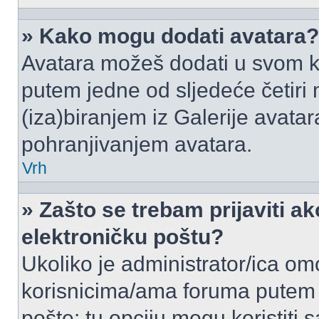
» Kako mogu dodati avatara?
Avatara možeš dodati u svom k
putem jedne od sljedeće četiri
(iza)biranjem iz Galerije avata
pohranjivanjem avatara.
Vrh
» Zašto se trebam prijaviti ak
elektroničku poštu?
Ukoliko je administrator/ica om
korisnicima/ama foruma putem
pošte: tu opciju mogu koristiti s