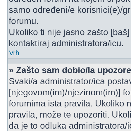
samo određeni/e korisnici(e)/g
forumu.
Ukoliko ti nije jasno zašto [baš]
kontaktiraj administratora/icu.
Vrh
» Zašto sam dobio/la upozor
Svaki/a administrator/ica postavl
[njegovom(im)/njezinom(im)] fo
forumima ista pravila. Ukoliko m
pravila, može te upozoriti. Uko
da je to odluka administratora