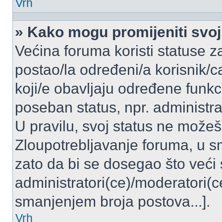
Vrh
» Kako mogu promijeniti svoj
Većina foruma koristi statuse z
postao/la određeni/a korisnik/ca
koji/e obavljaju određene funkc
poseban status, npr. administrat
U pravilu, svoj status ne možeš 
Zloupotrebljavanje foruma, u 
zato da bi se dosegao što veći
administratori(ce)/moderatori
smanjenjem broja postova...].
Vrh