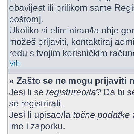
obavijest ili prilikom same Regist
poštom].
Ukoliko si eliminirao/la obje go
možeš prijaviti, kontaktiraj admi
redu s tvojim korisničkim račun
Vrh
» Zašto se ne mogu prijaviti 
Jesi li se
registrirao/la
? Da bi s
se registrirati.
Jesi li upisao/la
točne podatke
z
ime i zaporku.