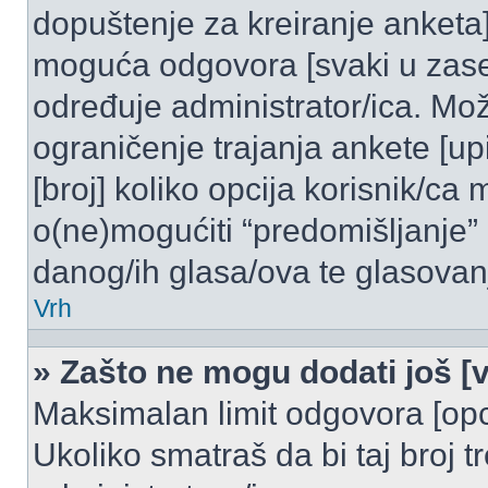
dopuštenje za kreiranje anketa]
moguća odgovora [svaki u zase
određuje administrator/ica. Mož
ograničenje trajanja ankete [u
[broj] koliko opcija korisnik/ca
o(ne)mogućiti “predomišljanje”
danog/ih glasa/ova te glasovanj
Vrh
» Zašto ne mogu dodati još [v
Maksimalan limit odgovora [opci
Ukoliko smatraš da bi taj broj t