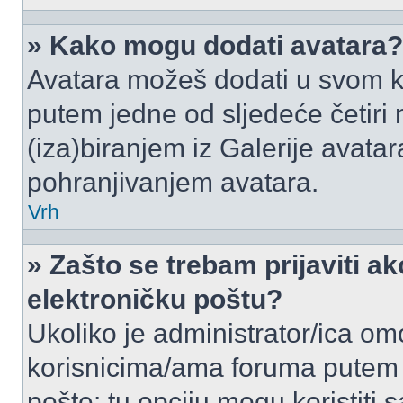
» Kako mogu dodati avatara?
Avatara možeš dodati u svom k
putem jedne od sljedeće četiri
(iza)biranjem iz Galerije avata
pohranjivanjem avatara.
Vrh
» Zašto se trebam prijaviti ak
elektroničku poštu?
Ukoliko je administrator/ica om
korisnicima/ama foruma putem
pošte: tu opciju mogu koristiti s