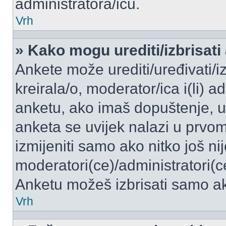
administratora/icu.
Vrh
» Kako mogu urediti/izbrisati
Ankete može urediti/uređivati/izb
kreirala/o, moderator/ica i(li) a
anketu, ako imaš dopuštenje, ur
anketa se uvijek nalazi u prvo
izmijeniti samo ako nitko još ni
moderatori(ce)/administratori(c
Anketu možeš izbrisati samo ako
Vrh