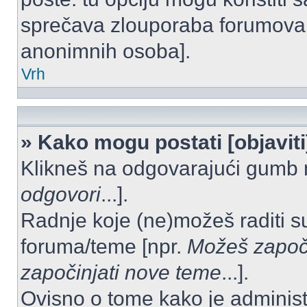
sprečava zlouporaba forumova 
anonimnih osoba].
Vrh
» Kako mogu postati [objavit
Klikneš na odgovarajući gumb 
odgovori
...].
Radnje koje (ne)možeš raditi s
foruma/teme [npr.
Možeš započi
započinjati nove teme
...].
Ovisno o tome kako je administ