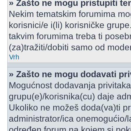
» Zašto ne mogu pristupiti 
Nekim tematskim forumima mogu
korisnici/e i(li) korisničke grup
takvim forumima treba ti poseb
(za)tražiti/dobiti samo od moder
Vrh
» Zašto ne mogu dodavati pri
Mogućnost dodavanja privitaka
grupu(e)/korisnika(cu) daje adm
Ukoliko ne možeš doda(va)ti pr
administrator/ica onemogućio/la
određen forum na kojem si poku