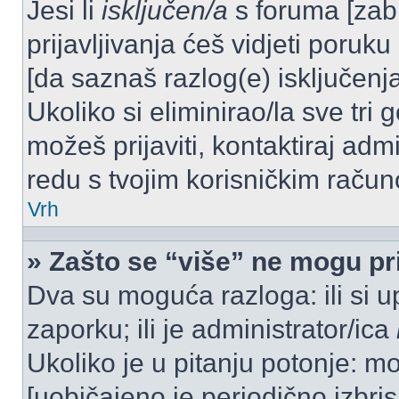
Jesi li
isključen/a
s foruma [zabra
prijavljivanja ćeš vidjeti poruku
[da saznaš razlog(e) isključenja
Ukoliko si eliminirao/la sve tri 
možeš prijaviti, kontaktiraj admi
redu s tvojim korisničkim račun
Vrh
» Zašto se “više” ne mogu pri
Dva su moguća razloga: ili si u
zaporku; ili je administrator/ica
Ukoliko je u pitanju potonje: mo
[uobičajeno je periodično izbri