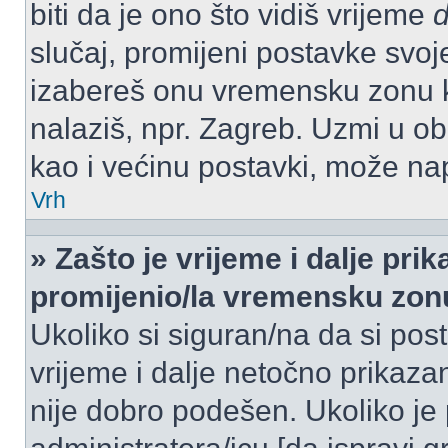
biti da je ono što vidiš vrijeme
slučaj, promijeni postavke svoj
izabereš onu vremensku zonu 
nalaziš, npr. Zagreb. Uzmi u o
kao i većinu postavki, može napr
Vrh
» Zašto je vrijeme i dalje pr
promijenio/la vremensku zon
Ukoliko si siguran/na da si pos
vrijeme i dalje netočno prikazan
nije dobro podešen. Ukoliko je 