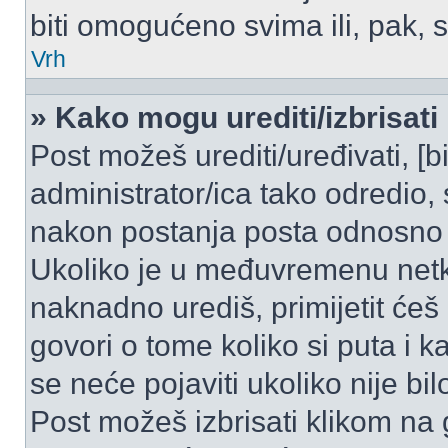
biti omogućeno svima ili, pak, 
Vrh
» Kako mogu urediti/izbrisati
Post možeš urediti/uređivati, [
administrator/ica tako odredi
nakon postanja posta odnosno
Ukoliko je u međuvremenu netko
naknadno urediš, primijetit ćeš
govori o tome koliko si puta i k
se neće pojaviti ukoliko nije bi
Post možeš izbrisati klikom n