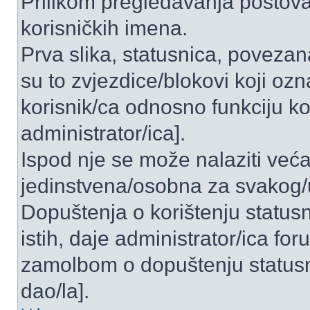
Prilikom pregledavanja postova 
korisničkih imena.
Prva slika, statusnica, povezan
su to zvjezdice/blokovi koji ozn
korisnik/ca odnosno funkciju ko
administrator/ica].
Ispod nje se može nalaziti veća
jedinstvena/osobna za svakog/u
Dopuštenja o korištenju statusn
istih, daje administrator/ica fo
zamolbom o dopuštenju statusni
dao/la].