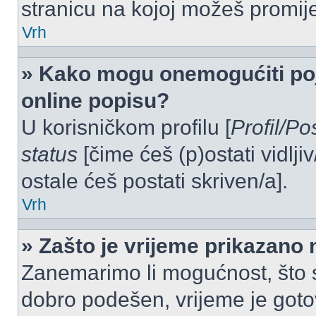
stranicu na kojoj možeš promij
Vrh
» Kako mogu onemogućiti po
online popisu?
U korisničkom profilu [
Profil/Po
status
[čime ćeš (p)ostati vidlji
ostale ćeš postati skriven/a].
Vrh
» Zašto je vrijeme prikazano
Zanemarimo li mogućnost, što se
dobro podešen, vrijeme je goto