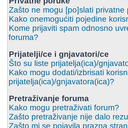
Privatne poruke
Zašto ne mogu [po]slati privatne
Kako onemogućiti pojedine korisn
Kome prijaviti spam odnosno uvre
foruma?
Prijatelji/ce i gnjavatori/ce
Što su liste prijatelja(ica)/gnjavat
Kako mogu dodati/izbrisati korisni
prijatelja(ica)/gnjavatora(ica)?
Pretraživanje foruma
Kako mogu pretraživati forum?
Zašto pretraživanje nije dalo rezu
Zašto mi se pojavila prazna stra