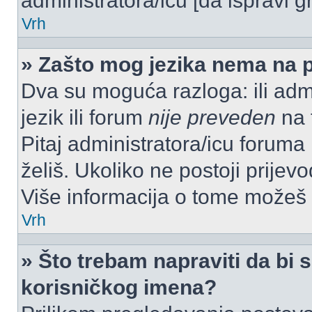
administratora/icu [da ispravi g
Vrh
» Zašto mog jezika nema na 
Dva su moguća razloga: ili admi
jezik ili forum
nije preveden
na t
Pitaj administratora/icu foruma m
želiš. Ukoliko ne postoji prijev
Više informacija o tome možeš
Vrh
» Što trebam napraviti da bi s
korisničkog imena?