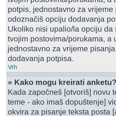
potpis, jednostavno za vrijeme
odoznačiš opciju dodavanja po
Ukoliko nisi upalio/la opciju d
tvojim postovima/porukama, a u 
jednostavno za vrijeme pisanj
dodavanja potpisa.
Vrh
» Kako mogu kreirati anketu
Kada započneš [otvoriš] novu te
teme - ako imaš dopuštenje] vi
okvira za pisanje teksta posta 