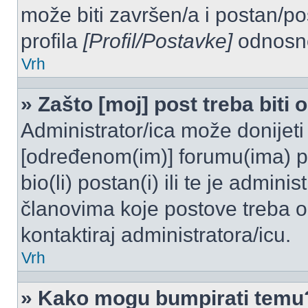
može biti završen/a i postan/po
profila
[Profil/Postavke]
odnosno
Vrh
» Zašto [moj] post treba biti
Administrator/ica može donijeti
[određenom(im)] forumu(ima) po
bio(li) postan(i) ili te je admini
članovima koje postove treba odo
kontaktiraj administratora/icu.
Vrh
» Kako mogu bumpirati temu