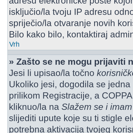
adresu elektroničke pošte kojom
isključio/la tvoju IP adresu od
spriječio/la otvaranje novih kor
Bilo kako bilo, kontaktiraj admi
Vrh
» Zašto se ne mogu prijaviti 
Jesi li upisao/la točno
korisnič
Ukoliko jesi, dogodila se jedna
prilikom Registracije, a COPPA
kliknuo/la na
Slažem se i imam
slijediti upute koje su ti stigle
potrebna aktivacija tvojeg koris