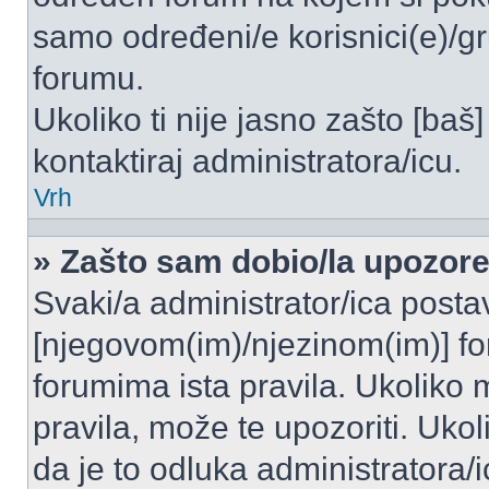
samo određeni/e korisnici(e)/g
forumu.
Ukoliko ti nije jasno zašto [baš]
kontaktiraj administratora/icu.
Vrh
» Zašto sam dobio/la upozor
Svaki/a administrator/ica postavl
[njegovom(im)/njezinom(im)] fo
forumima ista pravila. Ukoliko m
pravila, može te upozoriti. Uko
da je to odluka administratora