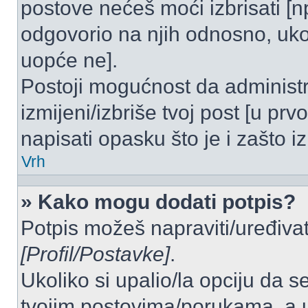
postove nećeš moći izbrisati [
odgovorio na njih odnosno, ukol
uopće ne].
Postoji mogućnost da administr
izmijeni/izbriše tvoj post [u pr
napisati opasku što je i zašto iz
Vrh
» Kako mogu dodati potpis?
Potpis možeš napraviti/uređivat
[Profil/Postavke]
.
Ukoliko si upalio/la opciju da 
tvojim postovima/porukama, a u