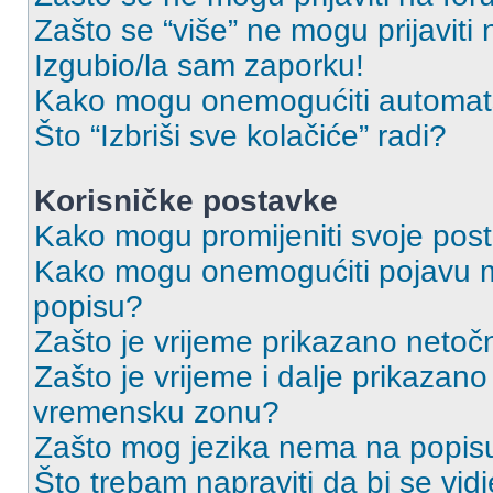
Zašto se “više” ne mogu prijaviti
Izgubio/la sam zaporku!
Kako mogu onemogućiti automats
Što “Izbriši sve kolačiće” radi?
Korisničke postavke
Kako mogu promijeniti svoje pos
Kako mogu onemogućiti pojavu m
popisu?
Zašto je vrijeme prikazano netoč
Zašto je vrijeme i dalje prikazan
vremensku zonu?
Zašto mog jezika nema na popis
Što trebam napraviti da bi se vid