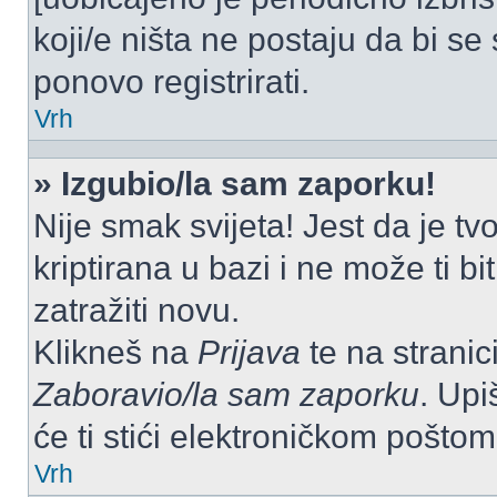
koji/e ništa ne postaju da bi se
ponovo registrirati.
Vrh
» Izgubio/la sam zaporku!
Nije smak svijeta! Jest da je tv
kriptirana u bazi i ne može ti b
zatražiti novu.
Klikneš na
Prijava
te na stranici
Zaboravio/la sam zaporku
. Upi
će ti stići elektroničkom poštom
Vrh