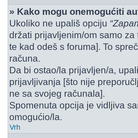
» Kako mogu onemogućiti aut
Ukoliko ne upališ opciju
“Zapam
držati prijavljenim/om samo za 
te kad odeš s foruma]. To spre
računa.
Da bi ostao/la prijavljen/a, upal
prijavljivanja [što nije preporu
ne sa svojeg računala].
Spomenuta opcija je vidljiva sa
omogućio/la.
Vrh