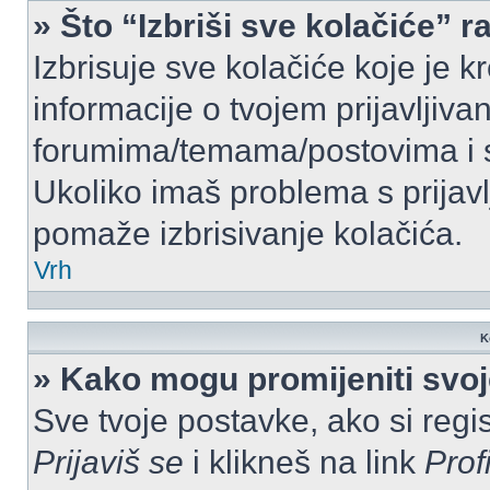
» Što “Izbriši sve kolačiće” r
Izbrisuje sve kolačiće koje je k
informacije o tvojem prijavljiv
forumima/temama/postovima i s
Ukoliko imaš problema s prijavl
pomaže izbrisivanje kolačića.
Vrh
K
» Kako mogu promijeniti svo
Sve tvoje postavke, ako si regis
Prijaviš se
i klikneš na link
Prof