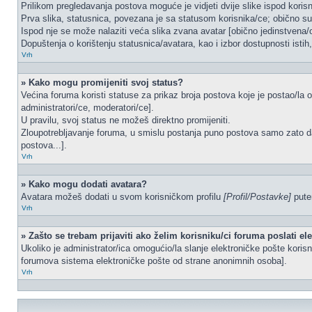
Prilikom pregledavanja postova moguće je vidjeti dvije slike ispod koris
Prva slika, statusnica, povezana je sa statusom korisnika/ce; obično su 
Ispod nje se može nalaziti veća slika zvana avatar [obično jedinstvena
Dopuštenja o korištenju statusnica/avatara, kao i izbor dostupnosti istih
Vrh
» Kako mogu promijeniti svoj status?
Većina foruma koristi statuse za prikaz broja postova koje je postao/la o
administratori/ce, moderatori/ce].
U pravilu, svoj status ne možeš direktno promijeniti.
Zloupotrebljavanje foruma, u smislu postanja puno postova samo zato d
postova...].
Vrh
» Kako mogu dodati avatara?
Avatara možeš dodati u svom korisničkom profilu
[Profil/Postavke]
putem
Vrh
» Zašto se trebam prijaviti ako želim korisniku/ci foruma poslati e
Ukoliko je administrator/ica omogućio/la slanje elektroničke pošte kori
forumova sistema elektroničke pošte od strane anonimnih osoba].
Vrh