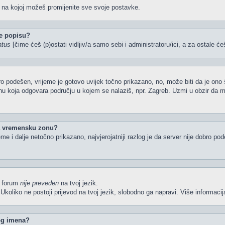
u na kojoj možeš promijenite sve svoje postavke.
e popisu?
atus
[čime ćeš (p)ostati vidljiv/a samo sebi i administratoru/ici, a za ostale će
o podešen, vrijeme je gotovo uvijek točno prikazano, no, može biti da je ono 
nu koja odgovara području u kojem se nalaziš, npr. Zagreb. Uzmi u obzir da 
la vremensku zonu?
ijeme i dalje netočno prikazano, najvjerojatniji razlog je da server nije dobro p
li forum
nije preveden
na tvoj jezik.
iš. Ukoliko ne postoji prijevod na tvoj jezik, slobodno ga napravi. Više inform
kog imena?