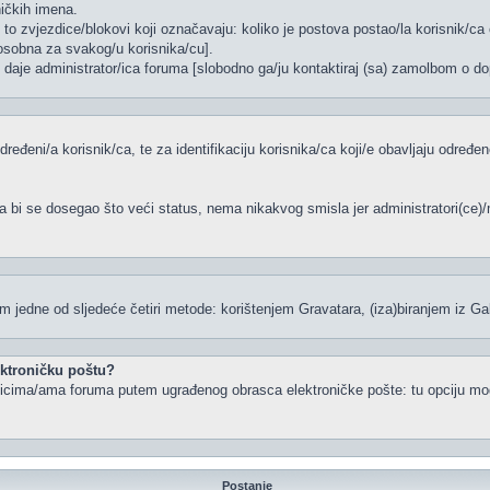
ničkih imena.
to zvjezdice/blokovi koji označavaju: koliko je postova postao/la korisnik/ca 
/osobna za svakog/u korisnika/cu].
, daje administrator/ica foruma [slobodno ga/ju kontaktiraj (sa) zamolbom o dop
dređeni/a korisnik/ca, te za identifikaciju korisnika/ca koji/e obavljaju određ
a bi se dosegao što veći status, nema nikakvog smisla jer administratori(ce
 jedne od sljedeće četiri metode: korištenjem Gravatara, (iza)biranjem iz Ga
lektroničku poštu?
snicima/ama foruma putem ugrađenog obrasca elektroničke pošte: tu opciju mogu
Postanje