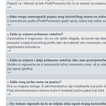
Prijaviš se
i klikneš na link
Profil/Postavke
što će te odvesti na stranic
Vrh
» Kako mogu onemogućiti pojavu mog korisničkog imena na onlin
U korisničkom profilu [
Profil/Postavke
] upališ opciju
Sakrij moj online st
Vrh
» Zašto je vrijeme prikazano netočno?
Zanemarimo li mogućnost, što se vrlo rijetko događa, da server nije dobr
postavke svojeg korisničkog profila tako da izabereš onu vremensku zo
registrirani/a korisnik/ca.
Vrh
» Zašto je vrijeme i dalje prikazano netočno iako sam promijenio/
Ukoliko si siguran/na da si postavio/la točnu
vremensku zonu
, ali je vr
[da ispravi grešku].
Vrh
» Zašto mog jezika nema na popisu?
Dva su moguća razloga: ili administrator/ica
nije instalirao/la
tvoj jezik i
Pitaj administratora/icu foruma može li instalirati jezični paket koji žel
Vrh
» Što trebam napraviti da bi se vidjela slika ispod mojeg korisnič