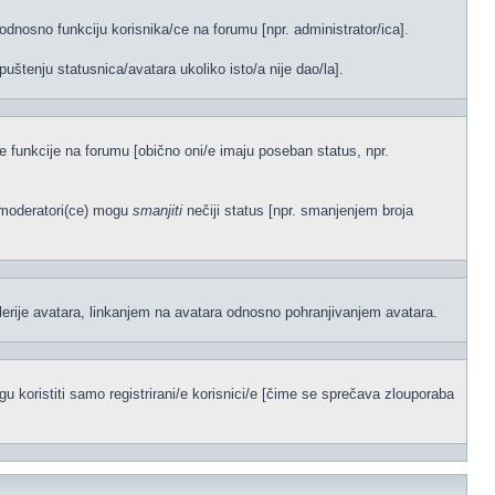
odnosno funkciju korisnika/ce na forumu [npr. administrator/ica].
uštenju statusnica/avatara ukoliko isto/a nije dao/la].
ene funkcije na forumu [obično oni/e imaju poseban status, npr.
)/moderatori(ce) mogu
smanjiti
nečiji status [npr. smanjenjem broja
lerije avatara, linkanjem na avatara odnosno pohranjivanjem avatara.
 koristiti samo registrirani/e korisnici/e [čime se sprečava zlouporaba