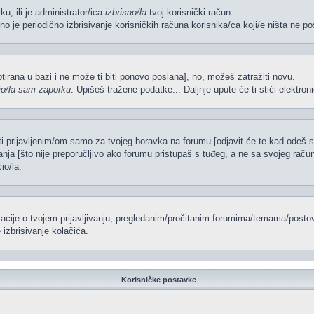
ku; ili je administrator/ica
izbrisao/la
tvoj korisnički račun.
no je periodično izbrisivanje korisničkih računa korisnika/ca koji/e ništa ne po
iptirana u bazi i ne može ti biti ponovo poslana], no, možeš zatražiti novu.
io/la sam zaporku
. Upišeš tražene podatke... Daljnje upute će ti stići elektr
ti prijavljenim/om samo za tvojeg boravka na forumu [odjavit će te kad odeš 
vanja [što nije preporučljivo ako forumu pristupaš s tuđeg, a ne sa svojeg račun
io/la.
rmacije o tvojem prijavljivanju, pregledanim/pročitanim forumima/temama/postov
izbrisivanje kolačića.
Korisničke postavke