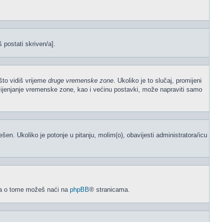
š postati skriven/a].
što vidiš vrijeme
druge vremenske zone
. Ukoliko je to slučaj, promijeni
mijenjanje vremenske zone, kao i većinu postavki, može napraviti samo
odešen. Ukoliko je potonje u pitanju, molim(o), obavijesti administratora/icu
acija o tome možeš naći na
phpBB
® stranicama.