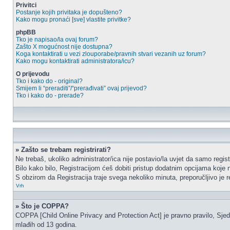
Privitci
Postanje kojih privitaka je dopušteno?
Kako mogu pronaći [sve] vlastite privitke?
phpBB
Tko je napisao/la ovaj forum?
Zašto X mogućnost nije dostupna?
Koga kontaktirati u vezi zlouporabe/pravnih stvari vezanih uz forum?
Kako mogu kontaktirati administratora/icu?
O prijevodu
Tko i kako do - original?
Smijem li “preraditi”/“prerađivati” ovaj prijevod?
Tko i kako do - prerade?
» Zašto se trebam registrirati?
Ne trebaš, ukoliko administrator/ica nije postavio/la uvjet da samo regi
Bilo kako bilo, Registracijom ćeš dobiti pristup dodatnim opcijama koje n
S obzirom da Registracija traje svega nekoliko minuta, preporučljivo je reg
Vrh
» Što je COPPA?
COPPA [Child Online Privacy and Protection Act] je pravno pravilo, Sjed
mlađih od 13 godina.