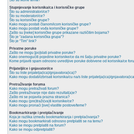
Što su ikone tema?
Stupnjevanje korisnika/ca i korisničke grupe
Što su administratori/ce?
Što su moderatori/ce?
Što su korisničke grupe?
Kako mogu postati članom/icom korisničke grupe?
Kako mogu postati vođa korisničke grupe?
Zašto su [neke] korisničke grupe prikazane različitim bojama?
Što je “zadana korisnička grupa”?
Što je “Tim” link?
Privatne poruke
Zašto ne mogu [po]slati privatne poruke?
Kako onemogućiti pojedine korisnike/ce da mi šalju privatne poruke?
Kome prijaviti spam odnosno uvredljive poruke dobivene od korisnika/ce fo
Prijatelji/ce i gnjavatori/ce
Što su liste prijatelja(ica)/gnjavatora(ica)?
Kako mogu dodati/izbrisati korisnika/cu na/s liste prijatelja(ica)/gnjavatora(ic
Pretraživanje foruma
Kako mogu pretraživati forum?
Zašto pretraživanje nije dalo rezultat(a)e?
Zašto mi se pojavila prazna stranica?
Kako mogu (pre)traži(va)ti korisnike/ce?
Kako mogu pronaći [sve] vlastite postove/teme?
Bookmarkiranje i pretplaćivanje
Koja je razlika između bookmarkiranja i pretplaćivanja?
Kako mogu bookmarkirati odnosno pretplatiti se na temu?
Kako se mogu pretplatiti na forum?
Kako se mogu odpretplatiti?