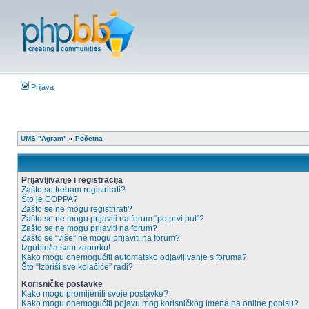
Prijava
UMS "Agram"
»
Početna
Prijavljivanje i registracija
Zašto se trebam registrirati?
Što je COPPA?
Zašto se ne mogu registrirati?
Zašto se ne mogu prijaviti na forum “po prvi put”?
Zašto se ne mogu prijaviti na forum?
Zašto se “više” ne mogu prijaviti na forum?
Izgubio/la sam zaporku!
Kako mogu onemogućiti automatsko odjavljivanje s foruma?
Što “Izbriši sve kolačiće” radi?
Korisničke postavke
Kako mogu promijeniti svoje postavke?
Kako mogu onemogućiti pojavu mog korisničkog imena na online popisu?