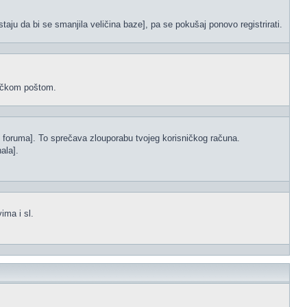
staju da bi se smanjila veličina baze], pa se pokušaj ponovo registrirati.
oničkom poštom.
s foruma]. To sprečava zlouporabu tvojeg korisničkog računa.
ala].
ima i sl.