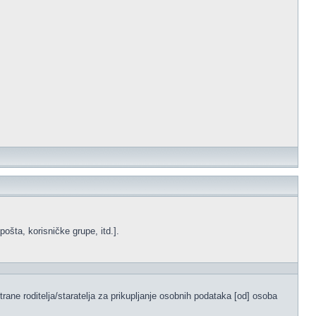
ošta, korisničke grupe, itd.].
ane roditelja/staratelja za prikupljanje osobnih podataka [od] osoba