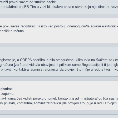
atraži pravni savjet od stručne osobe.
 kontaktirati phpBB Tim u vezi bilo kakve pravne stvari koja nije direktno 
pokušavaš registrirati [ili isto već postoji], onemogućio/la adresu elektroničk
risničkih računa.
 Registracije, a COPPA podrška je bila omogućena, kliknuo/la na
Slažem se i i
računa [za što si vidio/la obavijest ili prilikom same Registracije ili ti je sti
rijaviti, kontaktiraj administratora/icu [da provjeri što (ni)je u redu s tvojim 
istrirati.
i zaporku.
ijavljivanja ćeš vidjeti poruku o tome], kontaktiraj administratora/icu [da sazna
š prijaviti, kontaktiraj administratora/icu [da provjeri što (ni)je u redu s tvoj