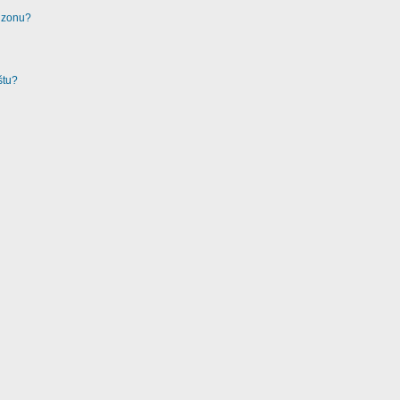
u zonu?
štu?