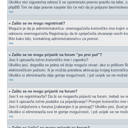
Ukoliko nisi siguran/na odnosi li se spomenuto pravno pravilo na tebe, z
phpBB Tim ne daje pravne savjete što će reći da je potpuno besmisleno
Vrh
» Zašto se ne mogu registrirati?
Moguće je da je administrator/ica: onemogućio/la korisničko ime kojim se 
odnosno onemogućio/la Registraciju da bi spriječio/la otvaranje novih ko
Bilo kako bilo, kontaktiraj administratora/icu za pomoć.
Vrh
» Zašto se ne mogu prijaviti na forum “po prvi put”?
Jesi li upisao/la točno
korisničko ime
i
zaporku
?
Ukoliko jesi, dogodila se jedna od dvije moguće stvari: ako si prilikom
elektroničkom poštom; ili je možda potrebna aktivacija tvojeg korisničkog 
Ukoliko si eliminirao/la obje gornje mogućnosti, i još uvijek se ne možeš p
Vrh
» Zašto se ne mogu prijaviti na forum?
Jesi li se
registrirao/la
? Da bi se mogao/la prijaviti na forum, trebaš se reg
Jesi li upisao/la
točne podatke
za prijavljivanje? Provjeri korisničko ime 
Jesi li
isključen/a
s foruma [zabranjen ti je pristup]? Ukoliko jesi, [kod pr
Ukoliko si eliminirao/la sve tri gornje mogućnosti, i još uvijek se ne može
Vrh
» Zašto se “više” ne mogu prijaviti na forum?