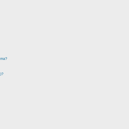
ruma?
a)?