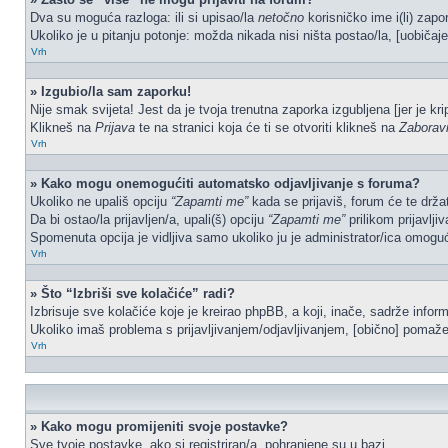
Dva su moguća razloga: ili si upisao/la
netočno
korisničko ime i(li) zapor
Ukoliko je u pitanju potonje: možda nikada nisi ništa postao/la, [uobičaje
Vrh
» Izgubio/la sam zaporku!
Nije smak svijeta! Jest da je tvoja trenutna zaporka izgubljena [jer je kr
Klikneš na
Prijava
te na stranici koja će ti se otvoriti klikneš na
Zaborav
Vrh
» Kako mogu onemogućiti automatsko odjavljivanje s foruma?
Ukoliko ne upališ opciju
“Zapamti me”
kada se prijaviš, forum će te drža
Da bi ostao/la prijavljen/a, upali(š) opciju
“Zapamti me”
prilikom prijavlji
Spomenuta opcija je vidljiva samo ukoliko ju je administrator/ica omoguć
Vrh
» Što “Izbriši sve kolačiće” radi?
Izbrisuje sve kolačiće koje je kreirao phpBB, a koji, inače, sadrže info
Ukoliko imaš problema s prijavljivanjem/odjavljivanjem, [obično] pomaže 
Vrh
» Kako mogu promijeniti svoje postavke?
Sve tvoje postavke, ako si registriran/a, pohranjene su u bazi.