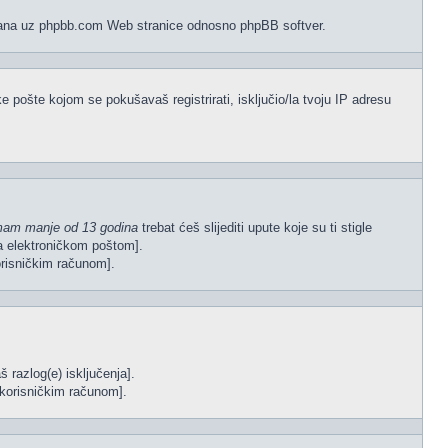
vezana uz phpbb.com Web stranice odnosno phpBB softver.
e pošte kojom se pokušavaš registrirati, isključio/la tvoju IP adresu
mam manje od 13 godina
trebat ćeš slijediti upute koje su ti stigle
gla elektroničkom poštom].
korisničkim računom].
š razlog(e) isključenja].
im korisničkim računom].