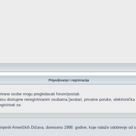
Prijavljivanje i registracija
strirane osobe mogu pregledavati forum/postati.
isu dostupne neregistriranim osobama [avatari, privatne poruke, elektronička p
istrirati se.
injenih Američkih Država, doneseno 1998. godine, koje nalaže odobrenje od str