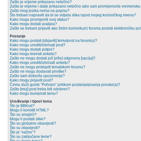
Zašto je vrijeme prikazano netočno?
Zašto je vrijeme i dalje prikazano netočno iako sam promijenio/la vremensk
Zašto mog jezika nema na popisu?
Što trebam napraviti da bi se vidjela slika ispod mojeg korisničkog imena?
Kako mogu promijeniti svoj status?
Kako mogu dodati avatara?
Zašto se trebam prijaviti ako želim korisniku/ci foruma poslati elektroničku po
Postanje
Kako mogu postati [objaviti] temu/post na forum(u)?
Kako mogu urediti/izbrisati post?
Kako mogu dodati potpis?
Kako mogu kreirati anketu?
Zašto ne mogu dodati još [više] odgovora [opcija]?
Kako mogu urediti/izbrisati anketu?
Zašto ne mogu pristupiti tematskom forumu?
Zašto ne mogu dodavati privitke?
Zašto sam dobio/la upozorenje?
Kako mogu prijaviti post?
Čemu služi gumb “Pohrani” prilikom postanja/pisanja poruke(a)?
Zašto [moj] post treba biti odobren?
Kako mogu bumpirati temu?
Uređivanje i tipovi tema
Što je BBKod?
Mogu li koristiti HTML?
Što su smajlići?
Mogu li postati slike?
Što su globalne obavijesti?
Što su obavijesti?
Što je “važno”?
Što su zaključane teme?