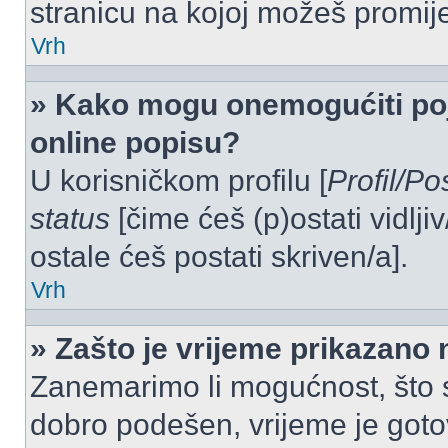
stranicu na kojoj možeš promij
Vrh
» Kako mogu onemogućiti po
online popisu?
U korisničkom profilu [
Profil/Po
status
[čime ćeš (p)ostati vidlji
ostale ćeš postati skriven/a].
Vrh
» Zašto je vrijeme prikazano
Zanemarimo li mogućnost, što se
dobro podešen, vrijeme je goto