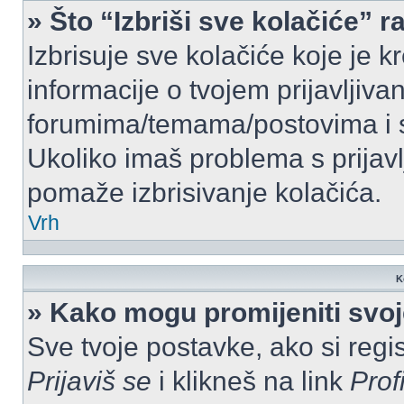
» Što “Izbriši sve kolačiće” r
Izbrisuje sve kolačiće koje je k
informacije o tvojem prijavljiv
forumima/temama/postovima i s
Ukoliko imaš problema s prijavl
pomaže izbrisivanje kolačića.
Vrh
K
» Kako mogu promijeniti svo
Sve tvoje postavke, ako si regis
Prijaviš se
i klikneš na link
Prof