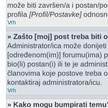
može biti završen/a i postan/po
profila
[Profil/Postavke]
odnosno
Vrh
» Zašto [moj] post treba biti
Administrator/ica može donijeti
[određenom(im)] forumu(ima) po
bio(li) postan(i) ili te je admini
članovima koje postove treba odo
kontaktiraj administratora/icu.
Vrh
» Kako mogu bumpirati temu