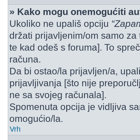
» Kako mogu onemogućiti aut
Ukoliko ne upališ opciju
“Zapam
držati prijavljenim/om samo za 
te kad odeš s foruma]. To spre
računa.
Da bi ostao/la prijavljen/a, upal
prijavljivanja [što nije preporu
ne sa svojeg računala].
Spomenuta opcija je vidljiva sa
omogućio/la.
Vrh