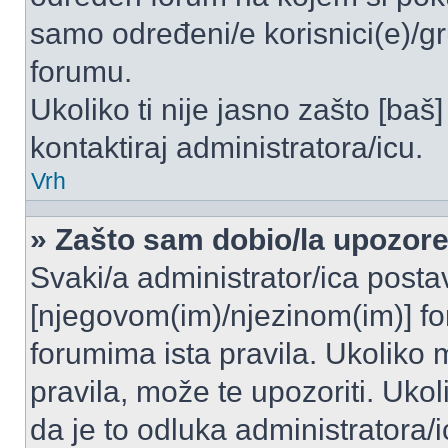
samo određeni/e korisnici(e)/g
forumu.
Ukoliko ti nije jasno zašto [baš]
kontaktiraj administratora/icu.
Vrh
» Zašto sam dobio/la upozor
Svaki/a administrator/ica postavl
[njegovom(im)/njezinom(im)] fo
forumima ista pravila. Ukoliko m
pravila, može te upozoriti. Uko
da je to odluka administratora