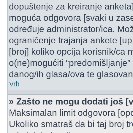
dopuštenje za kreiranje anketa]
moguća odgovora [svaki u zase
određuje administrator/ica. Mož
ograničenje trajanja ankete [u
[broj] koliko opcija korisnik/ca
o(ne)mogućiti “predomišljanje”
danog/ih glasa/ova te glasovanj
Vrh
» Zašto ne mogu dodati još [v
Maksimalan limit odgovora [opci
Ukoliko smatraš da bi taj broj t