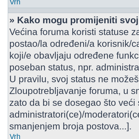
Vrh
» Kako mogu promijeniti svoj
Većina foruma koristi statuse z
postao/la određeni/a korisnik/ca
koji/e obavljaju određene funkc
poseban status, npr. administrat
U pravilu, svoj status ne možeš 
Zloupotrebljavanje foruma, u 
zato da bi se dosegao što veći
administratori(ce)/moderatori
smanjenjem broja postova...].
Vrh