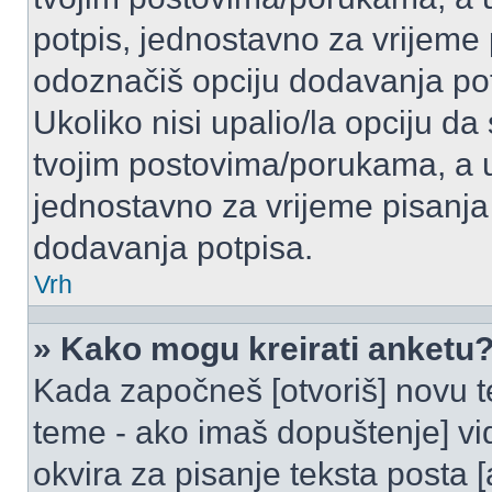
potpis, jednostavno za vrijeme
odoznačiš opciju dodavanja po
Ukoliko nisi upalio/la opciju d
tvojim postovima/porukama, a u 
jednostavno za vrijeme pisanj
dodavanja potpisa.
Vrh
» Kako mogu kreirati anketu
Kada započneš [otvoriš] novu te
teme - ako imaš dopuštenje] vi
okvira za pisanje teksta posta 