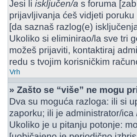
Jesi li
isključen/a
s foruma [zabra
prijavljivanja ćeš vidjeti poruku
[da saznaš razlog(e) isključenja
Ukoliko si eliminirao/la sve tri 
možeš prijaviti, kontaktiraj admi
redu s tvojim korisničkim račun
Vrh
» Zašto se “više” ne mogu pri
Dva su moguća razloga: ili si u
zaporku; ili je administrator/ica
Ukoliko je u pitanju potonje: mo
[uobičajeno je periodično izbri