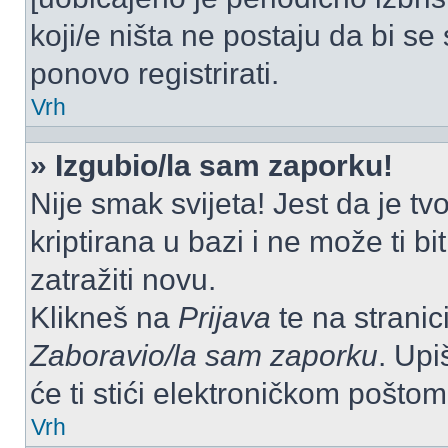
koji/e ništa ne postaju da bi se
ponovo registrirati.
Vrh
» Izgubio/la sam zaporku!
Nije smak svijeta! Jest da je tv
kriptirana u bazi i ne može ti b
zatražiti novu.
Klikneš na
Prijava
te na stranici
Zaboravio/la sam zaporku
. Upi
će ti stići elektroničkom poštom
Vrh