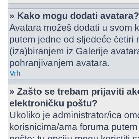
» Kako mogu dodati avatara?
Avatara možeš dodati u svom k
putem jedne od sljedeće četiri
(iza)biranjem iz Galerije avata
pohranjivanjem avatara.
Vrh
» Zašto se trebam prijaviti ak
elektroničku poštu?
Ukoliko je administrator/ica om
korisnicima/ama foruma putem
pošte: tu opciju mogu koristiti s