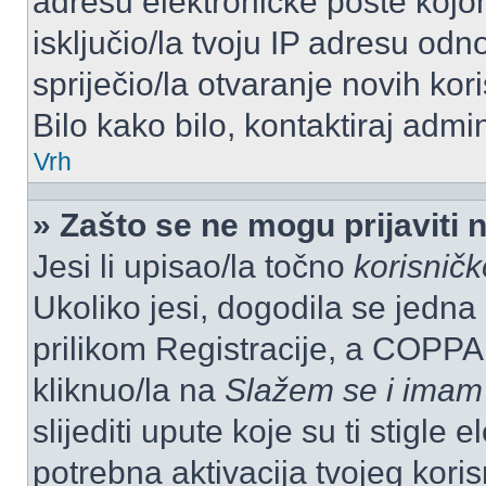
adresu elektroničke pošte kojom
isključio/la tvoju IP adresu od
spriječio/la otvaranje novih kor
Bilo kako bilo, kontaktiraj admi
Vrh
» Zašto se ne mogu prijaviti 
Jesi li upisao/la točno
korisnič
Ukoliko jesi, dogodila se jedna
prilikom Registracije, a COPPA
kliknuo/la na
Slažem se i imam
slijediti upute koje su ti stigle
potrebna aktivacija tvojeg koris