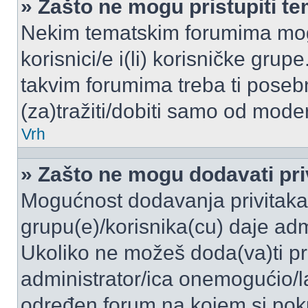
» Zašto ne mogu pristupiti 
Nekim tematskim forumima mogu
korisnici/e i(li) korisničke grup
takvim forumima treba ti poseb
(za)tražiti/dobiti samo od moder
Vrh
» Zašto ne mogu dodavati pri
Mogućnost dodavanja privitaka
grupu(e)/korisnika(cu) daje adm
Ukoliko ne možeš doda(va)ti pr
administrator/ica onemogućio/la
određen forum na kojem si poku