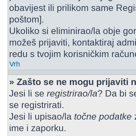
obavijest ili prilikom same Regist
poštom].
Ukoliko si eliminirao/la obje go
možeš prijaviti, kontaktiraj admi
redu s tvojim korisničkim račun
Vrh
» Zašto se ne mogu prijaviti 
Jesi li se
registrirao/la
? Da bi s
se registrirati.
Jesi li upisao/la
točne podatke
z
ime i zaporku.