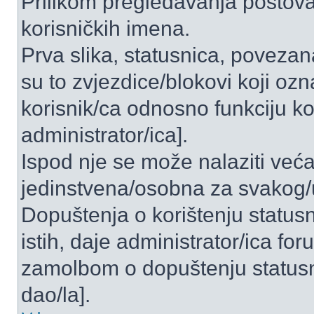
Prilikom pregledavanja postova 
korisničkih imena.
Prva slika, statusnica, povezan
su to zvjezdice/blokovi koji ozn
korisnik/ca odnosno funkciju ko
administrator/ica].
Ispod nje se može nalaziti veća
jedinstvena/osobna za svakog/u
Dopuštenja o korištenju statusn
istih, daje administrator/ica fo
zamolbom o dopuštenju statusni
dao/la].