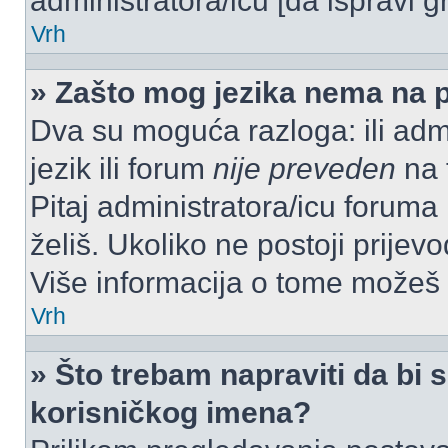
administratora/icu [da ispravi g
Vrh
» Zašto mog jezika nema na 
Dva su moguća razloga: ili admi
jezik ili forum
nije preveden
na t
Pitaj administratora/icu foruma m
želiš. Ukoliko ne postoji prijev
Više informacija o tome možeš
Vrh
» Što trebam napraviti da bi s
korisničkog imena?