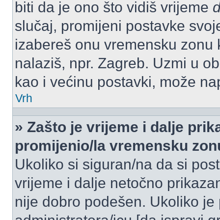
biti da je ono što vidiš vrijeme
slučaj, promijeni postavke svoj
izabereš onu vremensku zonu 
nalaziš, npr. Zagreb. Uzmi u o
kao i većinu postavki, može napr
Vrh
» Zašto je vrijeme i dalje pr
promijenio/la vremensku zon
Ukoliko si siguran/na da si pos
vrijeme i dalje netočno prikazan
nije dobro podešen. Ukoliko je 