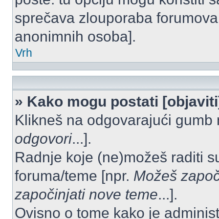
sprečava zlouporaba forumova 
anonimnih osoba].
Vrh
» Kako mogu postati [objavit
Klikneš na odgovarajući gumb 
odgovori
...].
Radnje koje (ne)možeš raditi s
foruma/teme [npr.
Možeš započi
započinjati nove teme
...].
Ovisno o tome kako je administ