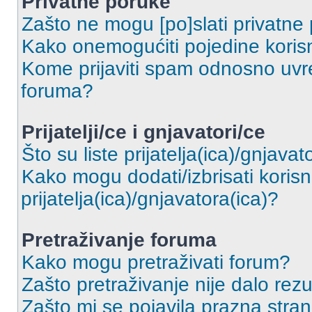
Privatne poruke
Zašto ne mogu [po]slati privatne
Kako onemogućiti pojedine korisn
Kome prijaviti spam odnosno uvre
foruma?
Prijatelji/ce i gnjavatori/ce
Što su liste prijatelja(ica)/gnjavat
Kako mogu dodati/izbrisati korisni
prijatelja(ica)/gnjavatora(ica)?
Pretraživanje foruma
Kako mogu pretraživati forum?
Zašto pretraživanje nije dalo rezu
Zašto mi se pojavila prazna stra