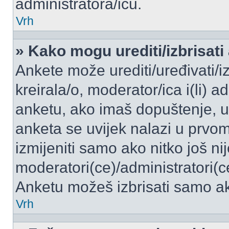
administratora/icu.
Vrh
» Kako mogu urediti/izbrisati
Ankete može urediti/uređivati/izb
kreirala/o, moderator/ica i(li) a
anketu, ako imaš dopuštenje, ur
anketa se uvijek nalazi u prvo
izmijeniti samo ako nitko još ni
moderatori(ce)/administratori(c
Anketu možeš izbrisati samo ako
Vrh