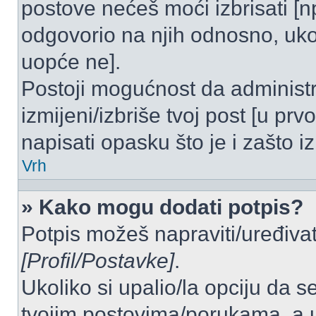
postove nećeš moći izbrisati [
odgovorio na njih odnosno, ukol
uopće ne].
Postoji mogućnost da administr
izmijeni/izbriše tvoj post [u pr
napisati opasku što je i zašto iz
Vrh
» Kako mogu dodati potpis?
Potpis možeš napraviti/uređivat
[Profil/Postavke]
.
Ukoliko si upalio/la opciju da 
tvojim postovima/porukama, a u