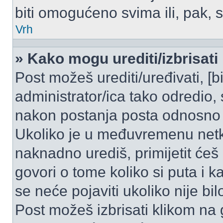
biti omogućeno svima ili, pak, 
Vrh
» Kako mogu urediti/izbrisati
Post možeš urediti/uređivati, [
administrator/ica tako odredi
nakon postanja posta odnosno
Ukoliko je u međuvremenu netko
naknadno urediš, primijetit ćeš
govori o tome koliko si puta i k
se neće pojaviti ukoliko nije bi
Post možeš izbrisati klikom n