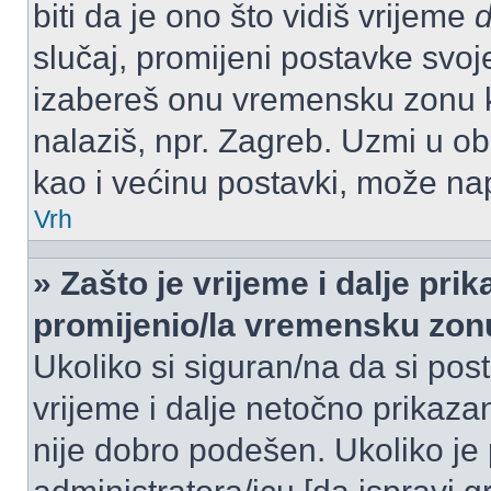
biti da je ono što vidiš vrijeme
slučaj, promijeni postavke svoj
izabereš onu vremensku zonu 
nalaziš, npr. Zagreb. Uzmi u o
kao i većinu postavki, može napr
Vrh
» Zašto je vrijeme i dalje pr
promijenio/la vremensku zon
Ukoliko si siguran/na da si pos
vrijeme i dalje netočno prikazan
nije dobro podešen. Ukoliko je 