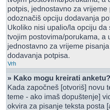
potpis, jednostavno za vrijeme
odoznačiš opciju dodavanja po
Ukoliko nisi upalio/la opciju d
tvojim postovima/porukama, a u 
jednostavno za vrijeme pisanj
dodavanja potpisa.
Vrh
» Kako mogu kreirati anketu
Kada započneš [otvoriš] novu te
teme - ako imaš dopuštenje] vi
okvira za pisanje teksta posta 