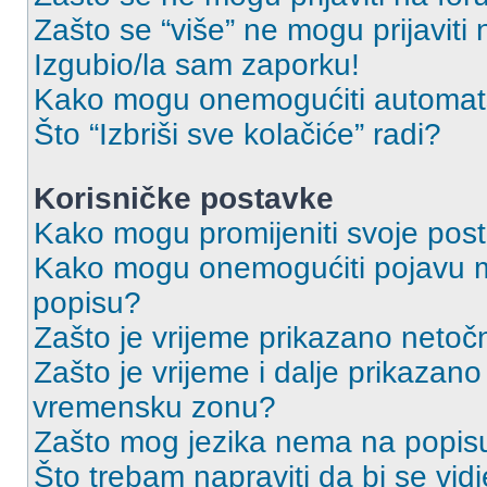
Zašto se “više” ne mogu prijaviti
Izgubio/la sam zaporku!
Kako mogu onemogućiti automats
Što “Izbriši sve kolačiće” radi?
Korisničke postavke
Kako mogu promijeniti svoje pos
Kako mogu onemogućiti pojavu m
popisu?
Zašto je vrijeme prikazano netoč
Zašto je vrijeme i dalje prikazan
vremensku zonu?
Zašto mog jezika nema na popis
Što trebam napraviti da bi se vid