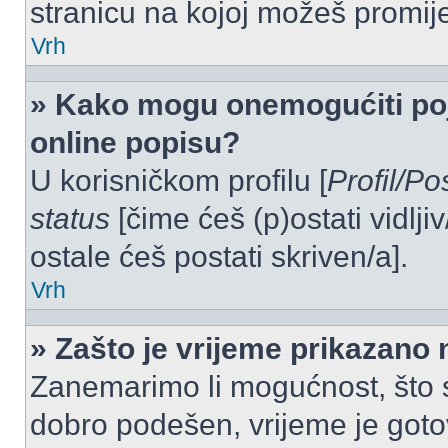
stranicu na kojoj možeš promij
Vrh
» Kako mogu onemogućiti po
online popisu?
U korisničkom profilu [
Profil/Po
status
[čime ćeš (p)ostati vidlji
ostale ćeš postati skriven/a].
Vrh
» Zašto je vrijeme prikazano
Zanemarimo li mogućnost, što se
dobro podešen, vrijeme je goto