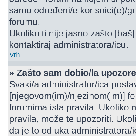
samo određeni/e korisnici(e)/g
forumu.
Ukoliko ti nije jasno zašto [baš]
kontaktiraj administratora/icu.
Vrh
» Zašto sam dobio/la upozor
Svaki/a administrator/ica postavl
[njegovom(im)/njezinom(im)] fo
forumima ista pravila. Ukoliko m
pravila, može te upozoriti. Uko
da je to odluka administratora