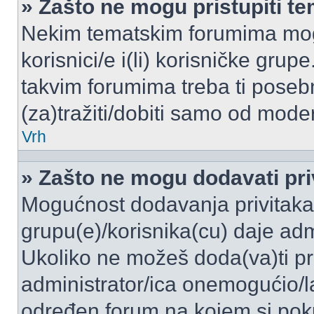
» Zašto ne mogu pristupiti 
Nekim tematskim forumima mogu
korisnici/e i(li) korisničke grup
takvim forumima treba ti poseb
(za)tražiti/dobiti samo od moder
Vrh
» Zašto ne mogu dodavati pri
Mogućnost dodavanja privitaka
grupu(e)/korisnika(cu) daje adm
Ukoliko ne možeš doda(va)ti pr
administrator/ica onemogućio/la
određen forum na kojem si poku