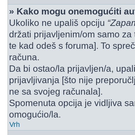
» Kako mogu onemogućiti aut
Ukoliko ne upališ opciju
“Zapam
držati prijavljenim/om samo za 
te kad odeš s foruma]. To spre
računa.
Da bi ostao/la prijavljen/a, upal
prijavljivanja [što nije preporu
ne sa svojeg računala].
Spomenuta opcija je vidljiva sa
omogućio/la.
Vrh