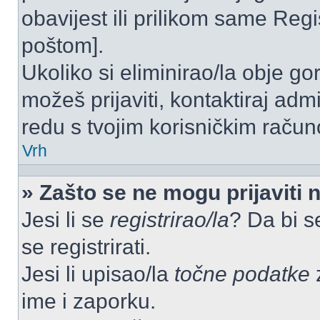
obavijest ili prilikom same Regist
poštom].
Ukoliko si eliminirao/la obje go
možeš prijaviti, kontaktiraj admi
redu s tvojim korisničkim račun
Vrh
» Zašto se ne mogu prijaviti 
Jesi li se
registrirao/la
? Da bi s
se registrirati.
Jesi li upisao/la
točne podatke
z
ime i zaporku.