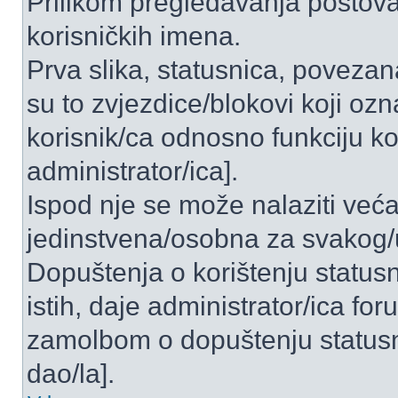
Prilikom pregledavanja postova 
korisničkih imena.
Prva slika, statusnica, povezan
su to zvjezdice/blokovi koji ozn
korisnik/ca odnosno funkciju ko
administrator/ica].
Ispod nje se može nalaziti veća
jedinstvena/osobna za svakog/u
Dopuštenja o korištenju statusn
istih, daje administrator/ica fo
zamolbom o dopuštenju statusni
dao/la].