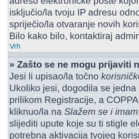
adresu elektroničke pošte kojom
isključio/la tvoju IP adresu od
spriječio/la otvaranje novih kor
Bilo kako bilo, kontaktiraj admi
Vrh
» Zašto se ne mogu prijaviti 
Jesi li upisao/la točno
korisnič
Ukoliko jesi, dogodila se jedna
prilikom Registracije, a COPPA
kliknuo/la na
Slažem se i imam
slijediti upute koje su ti stigle
potrebna aktivacija tvojeg koris