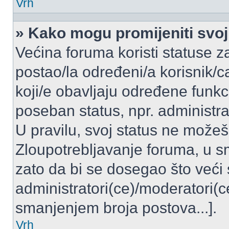
Vrh
» Kako mogu promijeniti svoj
Većina foruma koristi statuse z
postao/la određeni/a korisnik/ca
koji/e obavljaju određene funkc
poseban status, npr. administrat
U pravilu, svoj status ne možeš 
Zloupotrebljavanje foruma, u 
zato da bi se dosegao što veći
administratori(ce)/moderatori
smanjenjem broja postova...].
Vrh