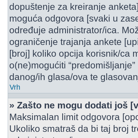
dopuštenje za kreiranje anketa]
moguća odgovora [svaki u zase
određuje administrator/ica. Mož
ograničenje trajanja ankete [u
[broj] koliko opcija korisnik/ca
o(ne)mogućiti “predomišljanje”
danog/ih glasa/ova te glasovanj
Vrh
» Zašto ne mogu dodati još [v
Maksimalan limit odgovora [opci
Ukoliko smatraš da bi taj broj t