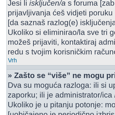
Jesi li
isključen/a
s foruma [zabra
prijavljivanja ćeš vidjeti poruku
[da saznaš razlog(e) isključenja
Ukoliko si eliminirao/la sve tri 
možeš prijaviti, kontaktiraj admi
redu s tvojim korisničkim račun
Vrh
» Zašto se “više” ne mogu pri
Dva su moguća razloga: ili si u
zaporku; ili je administrator/ica
Ukoliko je u pitanju potonje: mo
[uobičajeno je periodično izbri