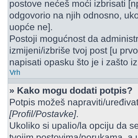
postove nećeš moći izbrisati [
odgovorio na njih odnosno, ukol
uopće ne].
Postoji mogućnost da administr
izmijeni/izbriše tvoj post [u pr
napisati opasku što je i zašto iz
Vrh
» Kako mogu dodati potpis?
Potpis možeš napraviti/uređivat
[Profil/Postavke]
.
Ukoliko si upalio/la opciju da 
tvojim postovima/porukama, a u