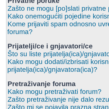
Privatne poruke
Zašto ne mogu [po]slati privatne
Kako onemogućiti pojedine korisn
Kome prijaviti spam odnosno uvre
foruma?
Prijatelji/ce i gnjavatori/ce
Što su liste prijatelja(ica)/gnjavat
Kako mogu dodati/izbrisati korisni
prijatelja(ica)/gnjavatora(ica)?
Pretraživanje foruma
Kako mogu pretraživati forum?
Zašto pretraživanje nije dalo rezu
Zašto mi se pojavila prazna stra