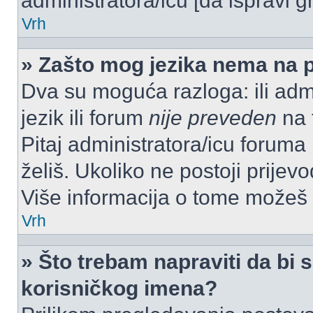
administratora/icu [da ispravi g
Vrh
» Zašto mog jezika nema na 
Dva su moguća razloga: ili admi
jezik ili forum
nije preveden
na t
Pitaj administratora/icu foruma m
želiš. Ukoliko ne postoji prijev
Više informacija o tome možeš
Vrh
» Što trebam napraviti da bi s
korisničkog imena?