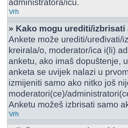
administratora/icu.
Vrh
» Kako mogu urediti/izbrisati
Ankete može urediti/uređivati/izb
kreirala/o, moderator/ica i(li) a
anketu, ako imaš dopuštenje, ur
anketa se uvijek nalazi u prvo
izmijeniti samo ako nitko još ni
moderatori(ce)/administratori(c
Anketu možeš izbrisati samo ako
Vrh