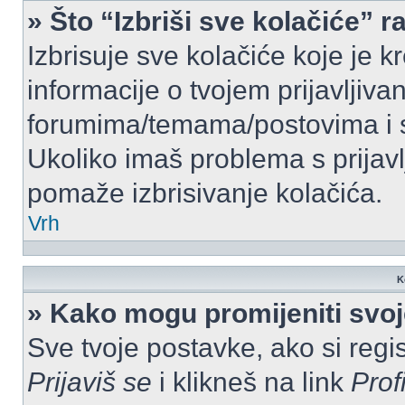
» Što “Izbriši sve kolačiće” r
Izbrisuje sve kolačiće koje je k
informacije o tvojem prijavljiv
forumima/temama/postovima i s
Ukoliko imaš problema s prijavl
pomaže izbrisivanje kolačića.
Vrh
K
» Kako mogu promijeniti svo
Sve tvoje postavke, ako si regis
Prijaviš se
i klikneš na link
Prof