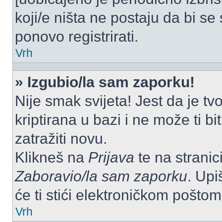
koji/e ništa ne postaju da bi se
ponovo registrirati.
Vrh
» Izgubio/la sam zaporku!
Nije smak svijeta! Jest da je tv
kriptirana u bazi i ne može ti b
zatražiti novu.
Klikneš na
Prijava
te na stranici
Zaboravio/la sam zaporku
. Upi
će ti stići elektroničkom poštom
Vrh