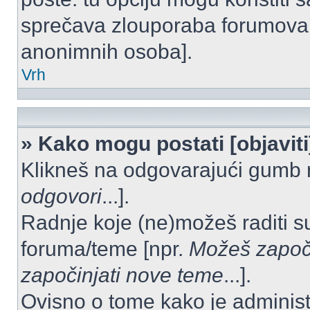
sprečava zlouporaba forumova 
anonimnih osoba].
Vrh
» Kako mogu postati [objavit
Klikneš na odgovarajući gumb 
odgovori
...].
Radnje koje (ne)možeš raditi s
foruma/teme [npr.
Možeš započi
započinjati nove teme
...].
Ovisno o tome kako je administ