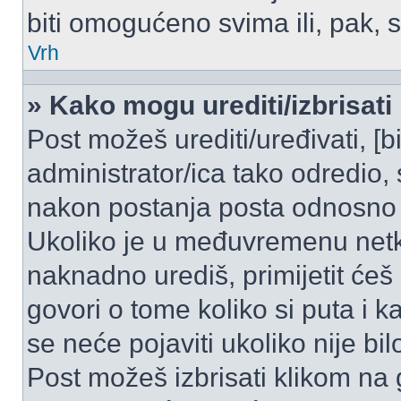
biti omogućeno svima ili, pak, 
Vrh
» Kako mogu urediti/izbrisati
Post možeš urediti/uređivati, [
administrator/ica tako odredi
nakon postanja posta odnosno
Ukoliko je u međuvremenu netko
naknadno urediš, primijetit ćeš
govori o tome koliko si puta i k
se neće pojaviti ukoliko nije bi
Post možeš izbrisati klikom n