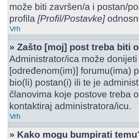
može biti završen/a i postan/po
profila
[Profil/Postavke]
odnosno
Vrh
» Zašto [moj] post treba biti
Administrator/ica može donijeti
[određenom(im)] forumu(ima) po
bio(li) postan(i) ili te je admini
članovima koje postove treba odo
kontaktiraj administratora/icu.
Vrh
» Kako mogu bumpirati temu