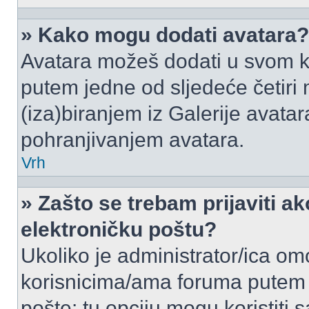
» Kako mogu dodati avatara?
Avatara možeš dodati u svom k
putem jedne od sljedeće četiri
(iza)biranjem iz Galerije avata
pohranjivanjem avatara.
Vrh
» Zašto se trebam prijaviti ak
elektroničku poštu?
Ukoliko je administrator/ica om
korisnicima/ama foruma putem
pošte: tu opciju mogu koristiti s