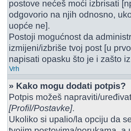
postove nećeš moći izbrisati [
odgovorio na njih odnosno, ukol
uopće ne].
Postoji mogućnost da administr
izmijeni/izbriše tvoj post [u pr
napisati opasku što je i zašto iz
Vrh
» Kako mogu dodati potpis?
Potpis možeš napraviti/uređivat
[Profil/Postavke]
.
Ukoliko si upalio/la opciju da 
tvojim postovima/porukama, a u