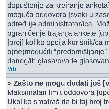
dopuštenje za kreiranje anketa]
moguća odgovora [svaki u zase
određuje administrator/ica. Mož
ograničenje trajanja ankete [u
[broj] koliko opcija korisnik/ca
o(ne)mogućiti “predomišljanje”
danog/ih glasa/ova te glasovanj
Vrh
» Zašto ne mogu dodati još [v
Maksimalan limit odgovora [opci
Ukoliko smatraš da bi taj broj t