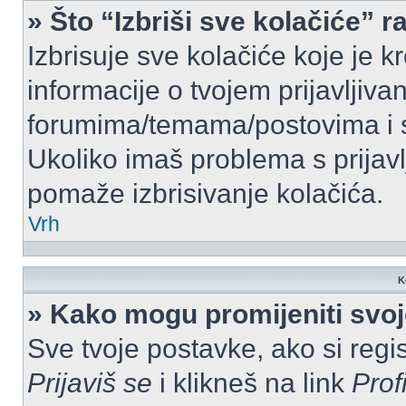
» Što “Izbriši sve kolačiće” r
Izbrisuje sve kolačiće koje je k
informacije o tvojem prijavljiv
forumima/temama/postovima i s
Ukoliko imaš problema s prijavl
pomaže izbrisivanje kolačića.
Vrh
K
» Kako mogu promijeniti svo
Sve tvoje postavke, ako si regis
Prijaviš se
i klikneš na link
Prof