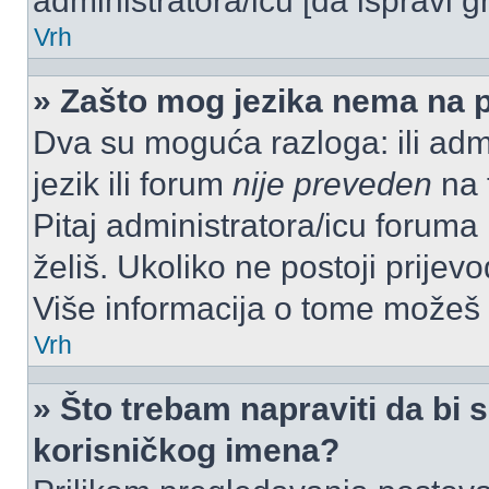
administratora/icu [da ispravi g
Vrh
» Zašto mog jezika nema na 
Dva su moguća razloga: ili admi
jezik ili forum
nije preveden
na t
Pitaj administratora/icu foruma m
želiš. Ukoliko ne postoji prijev
Više informacija o tome možeš
Vrh
» Što trebam napraviti da bi s
korisničkog imena?