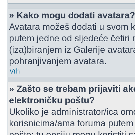
» Kako mogu dodati avatara?
Avatara možeš dodati u svom k
putem jedne od sljedeće četiri
(iza)biranjem iz Galerije avata
pohranjivanjem avatara.
Vrh
» Zašto se trebam prijaviti ak
elektroničku poštu?
Ukoliko je administrator/ica om
korisnicima/ama foruma putem
pošte: tu opciju mogu koristiti s