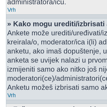
administratora/icu.
Vrh
» Kako mogu urediti/izbrisati
Ankete može urediti/uređivati/izb
kreirala/o, moderator/ica i(li) a
anketu, ako imaš dopuštenje, ur
anketa se uvijek nalazi u prvo
izmijeniti samo ako nitko još ni
moderatori(ce)/administratori(c
Anketu možeš izbrisati samo ako
Vrh