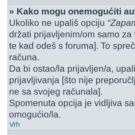
» Kako mogu onemogućiti aut
Ukoliko ne upališ opciju
“Zapam
držati prijavljenim/om samo za 
te kad odeš s foruma]. To spre
računa.
Da bi ostao/la prijavljen/a, upal
prijavljivanja [što nije preporu
ne sa svojeg računala].
Spomenuta opcija je vidljiva sa
omogućio/la.
Vrh