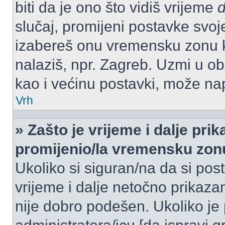
biti da je ono što vidiš vrijeme
slučaj, promijeni postavke svoj
izabereš onu vremensku zonu 
nalaziš, npr. Zagreb. Uzmi u o
kao i većinu postavki, može napr
Vrh
» Zašto je vrijeme i dalje pr
promijenio/la vremensku zon
Ukoliko si siguran/na da si pos
vrijeme i dalje netočno prikazan
nije dobro podešen. Ukoliko je 