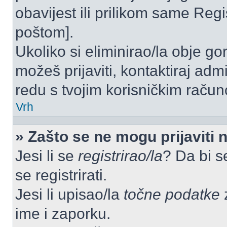
obavijest ili prilikom same Regist
poštom].
Ukoliko si eliminirao/la obje go
možeš prijaviti, kontaktiraj admi
redu s tvojim korisničkim račun
Vrh
» Zašto se ne mogu prijaviti 
Jesi li se
registrirao/la
? Da bi s
se registrirati.
Jesi li upisao/la
točne podatke
z
ime i zaporku.