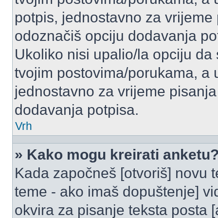
potpis, jednostavno za vrijeme
odoznačiš opciju dodavanja po
Ukoliko nisi upalio/la opciju d
tvojim postovima/porukama, a u 
jednostavno za vrijeme pisanj
dodavanja potpisa.
Vrh
» Kako mogu kreirati anketu
Kada započneš [otvoriš] novu te
teme - ako imaš dopuštenje] vi
okvira za pisanje teksta posta 