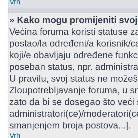
Vrh
» Kako mogu promijeniti svoj
Većina foruma koristi statuse z
postao/la određeni/a korisnik/ca
koji/e obavljaju određene funkc
poseban status, npr. administrat
U pravilu, svoj status ne možeš 
Zloupotrebljavanje foruma, u 
zato da bi se dosegao što veći
administratori(ce)/moderatori
smanjenjem broja postova...].
Vrh