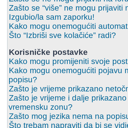
Zašto se “više” ne mogu prijaviti
Izgubio/la sam zaporku!
Kako mogu onemogućiti automats
Što “Izbriši sve kolačiće” radi?
Korisničke postavke
Kako mogu promijeniti svoje pos
Kako mogu onemogućiti pojavu m
popisu?
Zašto je vrijeme prikazano netoč
Zašto je vrijeme i dalje prikazan
vremensku zonu?
Zašto mog jezika nema na popis
Što trebam napraviti da bi se vid