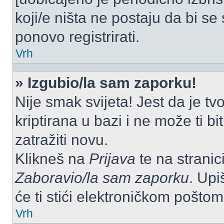
koji/e ništa ne postaju da bi se
ponovo registrirati.
Vrh
» Izgubio/la sam zaporku!
Nije smak svijeta! Jest da je tv
kriptirana u bazi i ne može ti b
zatražiti novu.
Klikneš na
Prijava
te na stranici
Zaboravio/la sam zaporku
. Upi
će ti stići elektroničkom poštom
Vrh