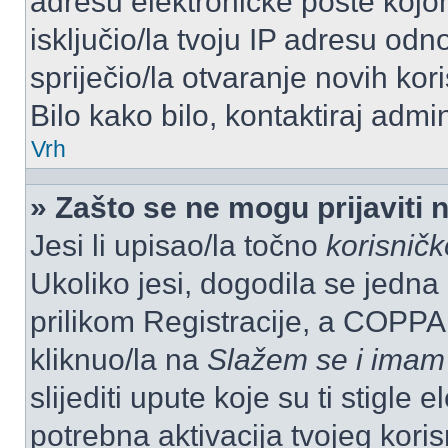
adresu elektroničke pošte kojom
isključio/la tvoju IP adresu od
spriječio/la otvaranje novih kor
Bilo kako bilo, kontaktiraj admi
Vrh
» Zašto se ne mogu prijaviti 
Jesi li upisao/la točno
korisnič
Ukoliko jesi, dogodila se jedna
prilikom Registracije, a COPPA
kliknuo/la na
Slažem se i imam
slijediti upute koje su ti stigle
potrebna aktivacija tvojeg koris