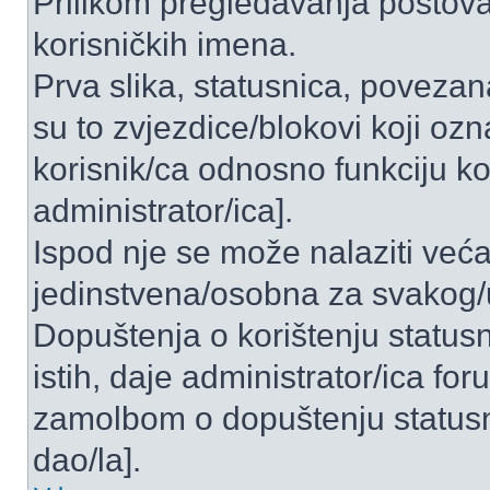
Prilikom pregledavanja postova 
korisničkih imena.
Prva slika, statusnica, povezan
su to zvjezdice/blokovi koji ozn
korisnik/ca odnosno funkciju ko
administrator/ica].
Ispod nje se može nalaziti veća
jedinstvena/osobna za svakog/u
Dopuštenja o korištenju statusn
istih, daje administrator/ica fo
zamolbom o dopuštenju statusni
dao/la].