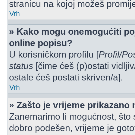
stranicu na kojoj možeš promij
Vrh
» Kako mogu onemogućiti po
online popisu?
U korisničkom profilu [
Profil/Po
status
[čime ćeš (p)ostati vidlji
ostale ćeš postati skriven/a].
Vrh
» Zašto je vrijeme prikazano
Zanemarimo li mogućnost, što se
dobro podešen, vrijeme je goto