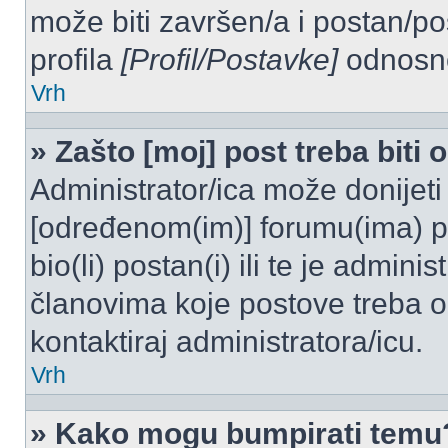
može biti završen/a i postan/po
profila
[Profil/Postavke]
odnosno
Vrh
» Zašto [moj] post treba biti
Administrator/ica može donijeti
[određenom(im)] forumu(ima) po
bio(li) postan(i) ili te je admini
članovima koje postove treba odo
kontaktiraj administratora/icu.
Vrh
» Kako mogu bumpirati temu