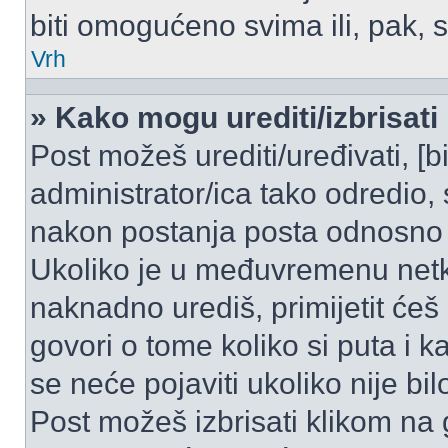
biti omogućeno svima ili, pak, 
Vrh
» Kako mogu urediti/izbrisati
Post možeš urediti/uređivati, [
administrator/ica tako odredi
nakon postanja posta odnosno
Ukoliko je u međuvremenu netko
naknadno urediš, primijetit ćeš
govori o tome koliko si puta i k
se neće pojaviti ukoliko nije bi
Post možeš izbrisati klikom n