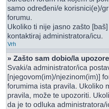
samo određeni/e korisnici(e)/g
forumu.
Ukoliko ti nije jasno zašto [baš]
kontaktiraj administratora/icu.
Vrh
» Zašto sam dobio/la upozor
Svaki/a administrator/ica postavl
[njegovom(im)/njezinom(im)] fo
forumima ista pravila. Ukoliko m
pravila, može te upozoriti. Uko
da je to odluka administratora