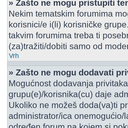
» Zašto ne mogu pristupiti 
Nekim tematskim forumima mogu
korisnici/e i(li) korisničke grup
takvim forumima treba ti poseb
(za)tražiti/dobiti samo od moder
Vrh
» Zašto ne mogu dodavati pri
Mogućnost dodavanja privitaka
grupu(e)/korisnika(cu) daje adm
Ukoliko ne možeš doda(va)ti pr
administrator/ica onemogućio/la
određen forum na kojem si poku