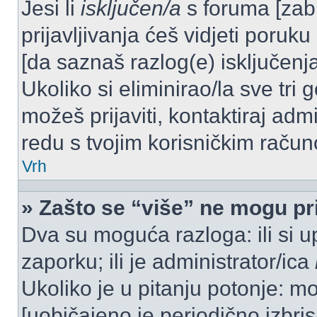
Jesi li
isključen/a
s foruma [zabra
prijavljivanja ćeš vidjeti poruku
[da saznaš razlog(e) isključenja
Ukoliko si eliminirao/la sve tri 
možeš prijaviti, kontaktiraj admi
redu s tvojim korisničkim račun
Vrh
» Zašto se “više” ne mogu pri
Dva su moguća razloga: ili si u
zaporku; ili je administrator/ica
Ukoliko je u pitanju potonje: mo
[uobičajeno je periodično izbri