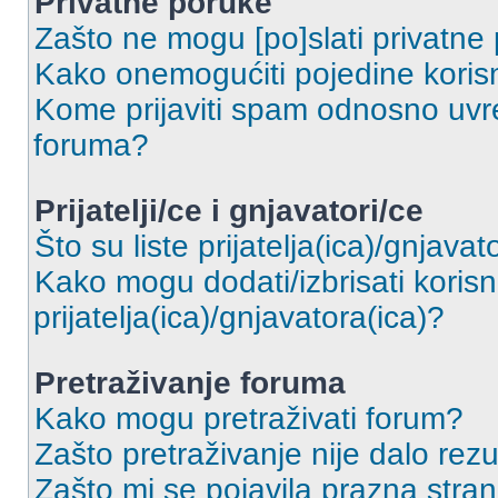
Privatne poruke
Zašto ne mogu [po]slati privatne
Kako onemogućiti pojedine korisn
Kome prijaviti spam odnosno uvre
foruma?
Prijatelji/ce i gnjavatori/ce
Što su liste prijatelja(ica)/gnjavat
Kako mogu dodati/izbrisati korisni
prijatelja(ica)/gnjavatora(ica)?
Pretraživanje foruma
Kako mogu pretraživati forum?
Zašto pretraživanje nije dalo rezu
Zašto mi se pojavila prazna stra