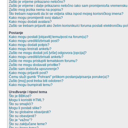
Zašto je vrijeme prikazano netočno?
Zašto je vrijeme i dalje prikazano netočno iako sam promijenio/la vremensk
Zašto mog jezika nema na popisu?
Što trebam napraviti da bi se vidjela slika ispod mojeg korisničkog imena?
Kako mogu promijeniti svoj status?
Kako mogu dodati avatara?
Zašto se trebam prijaviti ako želim korisniku/ci foruma poslati elektroničku po
Postanje
Kako mogu postati [objaviti] temu/post na forum(u)?
Kako mogu urediti/izbrisati post?
Kako mogu dodati potpis?
Kako mogu kreirati anketu?
Zašto ne mogu dodati još [više] odgovora [opcija]?
Kako mogu urediti/izbrisati anketu?
Zašto ne mogu pristupiti tematskom forumu?
Zašto ne mogu dodavati privitke?
Zašto sam dobio/la upozorenje?
Kako mogu prijaviti post?
Čemu služi gumb “Pohrani” prilikom postanja/pisanja poruke(a)?
Zašto [moj] post treba biti odobren?
Kako mogu bumpirati temu?
Uređivanje i tipovi tema
Što je BBKod?
Mogu li koristiti HTML?
Što su smajlići?
Mogu li postati slike?
Što su globalne obavijesti?
Što su obavijesti?
Što je “važno”?
Što su zaključane teme?