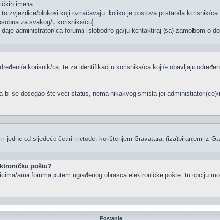
ničkih imena.
to zvjezdice/blokovi koji označavaju: koliko je postova postao/la korisnik/ca 
/osobna za svakog/u korisnika/cu].
, daje administrator/ica foruma [slobodno ga/ju kontaktiraj (sa) zamolbom o dop
dređeni/a korisnik/ca, te za identifikaciju korisnika/ca koji/e obavljaju određ
a bi se dosegao što veći status, nema nikakvog smisla jer administratori(ce
 jedne od sljedeće četiri metode: korištenjem Gravatara, (iza)biranjem iz Ga
lektroničku poštu?
snicima/ama foruma putem ugrađenog obrasca elektroničke pošte: tu opciju mogu
Postanje