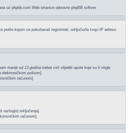
vezana uz phpbb.com Web stranice odnosno phpBB softver.
e pošte kojom se pokušavaš registrirati, isključio/la tvoju IP adresu
mam manje od 13 godina
trebat ćeš slijediti upute koje su ti stigle
gla elektroničkom poštom].
korisničkim računom].
š razlog(e) isključenja].
im korisničkim računom].