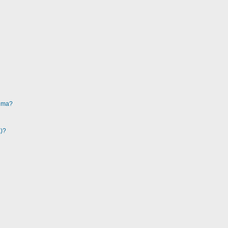
ruma?
a)?