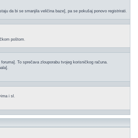
staju da bi se smanjila veličina baze], pa se pokušaj ponovo registrirati.
oničkom poštom.
s foruma]. To sprečava zlouporabu tvojeg korisničkog računa.
ala].
ima i sl.