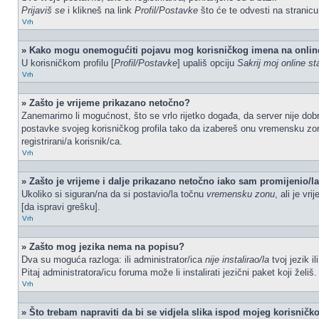
Prijaviš se
i klikneš na link
Profil/Postavke
što će te odvesti na stranic
Vrh
» Kako mogu onemogućiti pojavu mog korisničkog imena na onlin
U korisničkom profilu [
Profil/Postavke
] upališ opciju
Sakrij moj online st
Vrh
» Zašto je vrijeme prikazano netočno?
Zanemarimo li mogućnost, što se vrlo rijetko događa, da server nije dobr
postavke svojeg korisničkog profila tako da izabereš onu vremensku zo
registrirani/a korisnik/ca.
Vrh
» Zašto je vrijeme i dalje prikazano netočno iako sam promijenio/
Ukoliko si siguran/na da si postavio/la točnu
vremensku zonu
, ali je vr
[da ispravi grešku].
Vrh
» Zašto mog jezika nema na popisu?
Dva su moguća razloga: ili administrator/ica
nije instalirao/la
tvoj jezik i
Pitaj administratora/icu foruma može li instalirati jezični paket koji žel
Vrh
» Što trebam napraviti da bi se vidjela slika ispod mojeg korisnič