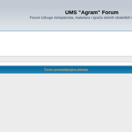
UMS "Agram" Forum
Forum Udruge minijaturista, maketara i igrača stolnih strateških
Često postavlje(a)na pitanja