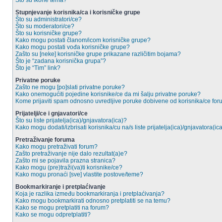
Što su ikone tema?
Stupnjevanje korisnika/ca i korisničke grupe
Što su administratori/ce?
Što su moderatori/ce?
Što su korisničke grupe?
Kako mogu postati članom/icom korisničke grupe?
Kako mogu postati vođa korisničke grupe?
Zašto su [neke] korisničke grupe prikazane različitim bojama?
Što je “zadana korisnička grupa”?
Što je “Tim” link?
Privatne poruke
Zašto ne mogu [po]slati privatne poruke?
Kako onemogućiti pojedine korisnike/ce da mi šalju privatne poruke?
Kome prijaviti spam odnosno uvredljive poruke dobivene od korisnika/ce fo
Prijatelji/ce i gnjavatori/ce
Što su liste prijatelja(ica)/gnjavatora(ica)?
Kako mogu dodati/izbrisati korisnika/cu na/s liste prijatelja(ica)/gnjavatora(ic
Pretraživanje foruma
Kako mogu pretraživati forum?
Zašto pretraživanje nije dalo rezultat(a)e?
Zašto mi se pojavila prazna stranica?
Kako mogu (pre)traži(va)ti korisnike/ce?
Kako mogu pronaći [sve] vlastite postove/teme?
Bookmarkiranje i pretplaćivanje
Koja je razlika između bookmarkiranja i pretplaćivanja?
Kako mogu bookmarkirati odnosno pretplatiti se na temu?
Kako se mogu pretplatiti na forum?
Kako se mogu odpretplatiti?