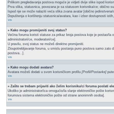
Prilikom pregledavanja postova moguće je vidjeti dvije slike ispod koris
Prva slika, statusnica, povezana je sa statusom korisnika/ce; obično su 
Ispod nje se može nalaziti veća slika zvana avatar [obično jedinstvena
Dopuštenja o korištenju statusnica/avatara, kao i izbor dostupnosti istih
Vrh
» Kako mogu promijeniti svoj status?
Većina foruma koristi statuse za prikaz broja postova koje je postao/la o
administratori/ce, moderatori/ce].
U pravilu, svoj status ne možeš direktno promijeniti.
Zloupotrebljavanje foruma, u smislu postanja puno postova samo zato d
postova...].
Vrh
» Kako mogu dodati avatara?
Avatara možeš dodati u svom korisničkom profilu
[Profil/Postavke]
putem
Vrh
» Zašto se trebam prijaviti ako želim korisniku/ci foruma poslati e
Ukoliko je administrator/ica omogućio/la slanje elektroničke pošte kori
forumova sistema elektroničke pošte od strane anonimnih osoba].
Vrh