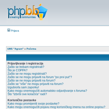
Prijava
UMS "Agram"
»
Početna
Prijavljivanje i registracija
Zašto se trebam registrirati?
Što je COPPA?
Zašto se ne mogu registrirati?
Zašto se ne mogu prijaviti na forum “po prvi put”?
Zašto se ne mogu prijaviti na forum?
Zašto se “više” ne mogu prijaviti na forum?
Izgubio/la sam zaporku!
Kako mogu onemogućiti automatsko odjavljivanje s foruma?
Što “Izbriši sve kolačiće” radi?
Korisničke postavke
Kako mogu promijeniti svoje postavke?
Kako mogu onemogućiti pojavu mog korisničkog imena na online popisu?