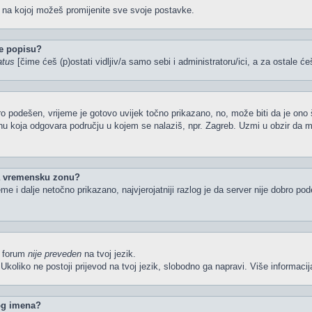
u na kojoj možeš promijenite sve svoje postavke.
e popisu?
atus
[čime ćeš (p)ostati vidljiv/a samo sebi i administratoru/ici, a za ostale će
o podešen, vrijeme je gotovo uvijek točno prikazano, no, može biti da je ono 
nu koja odgovara području u kojem se nalaziš, npr. Zagreb. Uzmi u obzir da 
la vremensku zonu?
ijeme i dalje netočno prikazano, najvjerojatniji razlog je da server nije dobro p
li forum
nije preveden
na tvoj jezik.
iš. Ukoliko ne postoji prijevod na tvoj jezik, slobodno ga napravi. Više inform
kog imena?