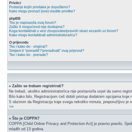
Privitci
Postanje kojih privitaka je dopušteno?
Kako mogu pronaći [sve] vlastite privitke?
phpBB
Tko je napisao/la ovaj forum?
Zašto X mogućnost nije dostupna?
Koga kontaktirati u vezi zlouporabe/pravnih stvari vezanih uz forum?
Kako mogu kontaktirati administratora/icu?
O prijevodu
Tko i kako do - original?
Smijem li “preraditi”/“prerađivati” ovaj prijevod?
Tko i kako do - prerade?
» Zašto se trebam registrirati?
Ne trebaš, ukoliko administrator/ica nije postavio/la uvjet da samo regi
Bilo kako bilo, Registracijom ćeš dobiti pristup dodatnim opcijama koje n
S obzirom da Registracija traje svega nekoliko minuta, preporučljivo je reg
Vrh
» Što je COPPA?
COPPA [Child Online Privacy and Protection Act] je pravno pravilo, Sjed
mlađih od 13 godina.