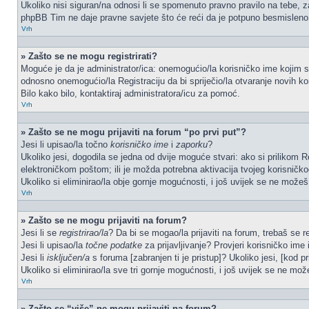
Ukoliko nisi siguran/na odnosi li se spomenuto pravno pravilo na tebe, z
phpBB Tim ne daje pravne savjete što će reći da je potpuno besmisleno
Vrh
» Zašto se ne mogu registrirati?
Moguće je da je administrator/ica: onemogućio/la korisničko ime kojim se 
odnosno onemogućio/la Registraciju da bi spriječio/la otvaranje novih ko
Bilo kako bilo, kontaktiraj administratora/icu za pomoć.
Vrh
» Zašto se ne mogu prijaviti na forum “po prvi put”?
Jesi li upisao/la točno
korisničko ime
i
zaporku
?
Ukoliko jesi, dogodila se jedna od dvije moguće stvari: ako si prilikom
elektroničkom poštom; ili je možda potrebna aktivacija tvojeg korisničkog 
Ukoliko si eliminirao/la obje gornje mogućnosti, i još uvijek se ne možeš p
Vrh
» Zašto se ne mogu prijaviti na forum?
Jesi li se
registrirao/la
? Da bi se mogao/la prijaviti na forum, trebaš se reg
Jesi li upisao/la
točne podatke
za prijavljivanje? Provjeri korisničko ime 
Jesi li
isključen/a
s foruma [zabranjen ti je pristup]? Ukoliko jesi, [kod pr
Ukoliko si eliminirao/la sve tri gornje mogućnosti, i još uvijek se ne može
Vrh
» Zašto se “više” ne mogu prijaviti na forum?