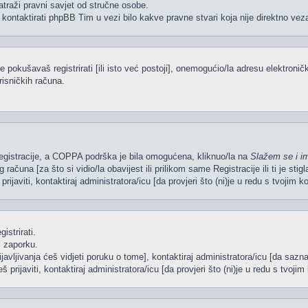
atraži pravni savjet od stručne osobe.
 kontaktirati phpBB Tim u vezi bilo kakve pravne stvari koja nije direktno 
pokušavaš registrirati [ili isto već postoji], onemogućio/la adresu elektroničk
risničkih računa.
 Registracije, a COPPA podrška je bila omogućena, kliknuo/la na
Slažem se i i
računa [za što si vidio/la obavijest ili prilikom same Registracije ili ti je sti
rijaviti, kontaktiraj administratora/icu [da provjeri što (ni)je u redu s tvojim 
istrirati.
i zaporku.
ijavljivanja ćeš vidjeti poruku o tome], kontaktiraj administratora/icu [da sazna
š prijaviti, kontaktiraj administratora/icu [da provjeri što (ni)je u redu s tvoj