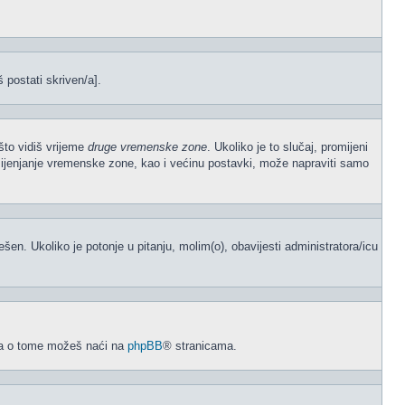
š postati skriven/a].
što vidiš vrijeme
druge vremenske zone
. Ukoliko je to slučaj, promijeni
mijenjanje vremenske zone, kao i većinu postavki, može napraviti samo
odešen. Ukoliko je potonje u pitanju, molim(o), obavijesti administratora/icu
acija o tome možeš naći na
phpBB
® stranicama.