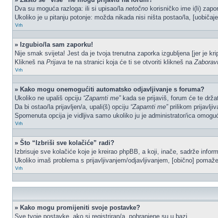
Dva su moguća razloga: ili si upisao/la
netočno
korisničko ime i(li) zapor
Ukoliko je u pitanju potonje: možda nikada nisi ništa postao/la, [uobičaje
Vrh
» Izgubio/la sam zaporku!
Nije smak svijeta! Jest da je tvoja trenutna zaporka izgubljena [jer je kr
Klikneš na
Prijava
te na stranici koja će ti se otvoriti klikneš na
Zaborav
Vrh
» Kako mogu onemogućiti automatsko odjavljivanje s foruma?
Ukoliko ne upališ opciju
“Zapamti me”
kada se prijaviš, forum će te drža
Da bi ostao/la prijavljen/a, upali(š) opciju
“Zapamti me”
prilikom prijavlji
Spomenuta opcija je vidljiva samo ukoliko ju je administrator/ica omoguć
Vrh
» Što “Izbriši sve kolačiće” radi?
Izbrisuje sve kolačiće koje je kreirao phpBB, a koji, inače, sadrže info
Ukoliko imaš problema s prijavljivanjem/odjavljivanjem, [obično] pomaže 
Vrh
» Kako mogu promijeniti svoje postavke?
Sve tvoje postavke, ako si registriran/a, pohranjene su u bazi.