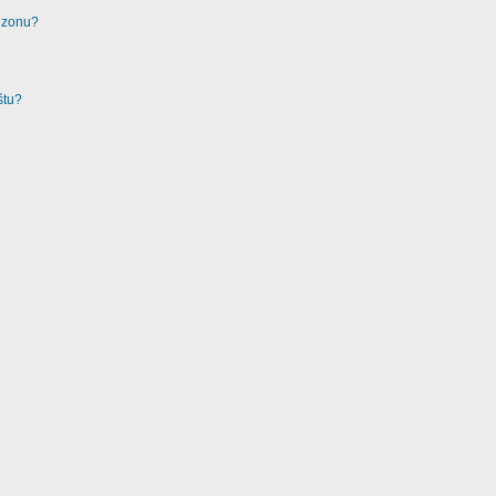
u zonu?
štu?