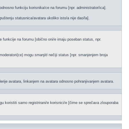
odnosno funkciju korisnika/ce na forumu [npr. administrator/ica].
uštenju statusnica/avatara ukoliko isto/a nije dao/la].
ene funkcije na forumu [obično oni/e imaju poseban status, npr.
)/moderatori(ce) mogu
smanjiti
nečiji status [npr. smanjenjem broja
lerije avatara, linkanjem na avatara odnosno pohranjivanjem avatara.
 koristiti samo registrirani/e korisnici/e [čime se sprečava zlouporaba