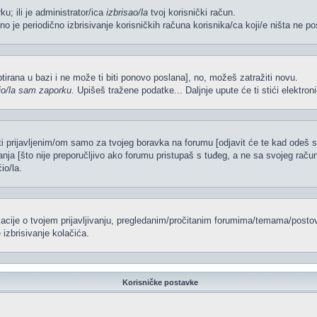
ku; ili je administrator/ica
izbrisao/la
tvoj korisnički račun.
no je periodično izbrisivanje korisničkih računa korisnika/ca koji/e ništa ne po
iptirana u bazi i ne može ti biti ponovo poslana], no, možeš zatražiti novu.
io/la sam zaporku
. Upišeš tražene podatke... Daljnje upute će ti stići elektr
ti prijavljenim/om samo za tvojeg boravka na forumu [odjavit će te kad odeš 
vanja [što nije preporučljivo ako forumu pristupaš s tuđeg, a ne sa svojeg račun
io/la.
rmacije o tvojem prijavljivanju, pregledanim/pročitanim forumima/temama/postov
izbrisivanje kolačića.
Korisničke postavke