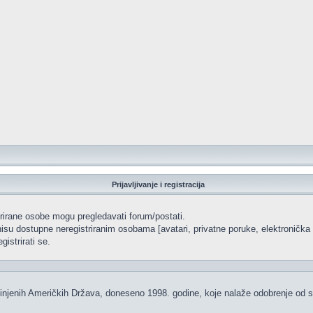
Prijavljivanje i registracija
strirane osobe mogu pregledavati forum/postati.
isu dostupne neregistriranim osobama [avatari, privatne poruke, elektronička p
istrirati se.
injenih Američkih Država, doneseno 1998. godine, koje nalaže odobrenje od str