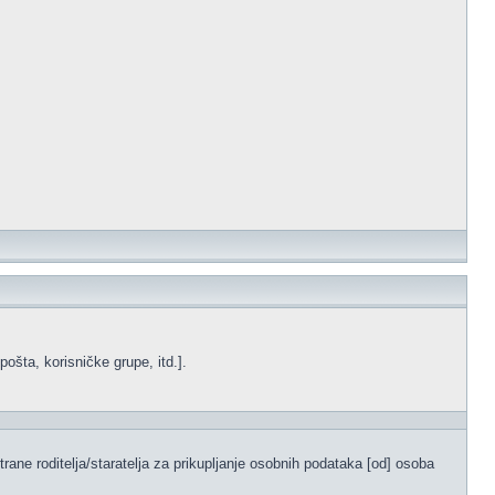
ošta, korisničke grupe, itd.].
ane roditelja/staratelja za prikupljanje osobnih podataka [od] osoba