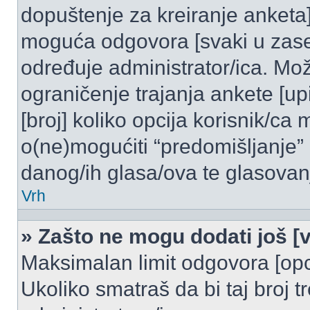
dopuštenje za kreiranje anketa]
moguća odgovora [svaki u zase
određuje administrator/ica. Mož
ograničenje trajanja ankete [u
[broj] koliko opcija korisnik/ca
o(ne)mogućiti “predomišljanje”
danog/ih glasa/ova te glasovanj
Vrh
» Zašto ne mogu dodati još [v
Maksimalan limit odgovora [opci
Ukoliko smatraš da bi taj broj t