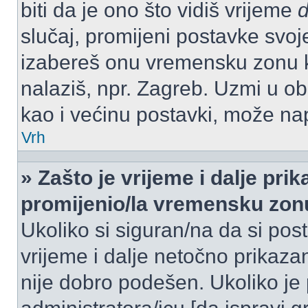
biti da je ono što vidiš vrijeme
slučaj, promijeni postavke svoj
izabereš onu vremensku zonu 
nalaziš, npr. Zagreb. Uzmi u o
kao i većinu postavki, može napr
Vrh
» Zašto je vrijeme i dalje pr
promijenio/la vremensku zon
Ukoliko si siguran/na da si pos
vrijeme i dalje netočno prikazan
nije dobro podešen. Ukoliko je 