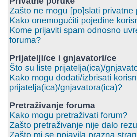
Privatne poruke
Zašto ne mogu [po]slati privatne
Kako onemogućiti pojedine korisn
Kome prijaviti spam odnosno uvre
foruma?
Prijatelji/ce i gnjavatori/ce
Što su liste prijatelja(ica)/gnjavat
Kako mogu dodati/izbrisati korisni
prijatelja(ica)/gnjavatora(ica)?
Pretraživanje foruma
Kako mogu pretraživati forum?
Zašto pretraživanje nije dalo rezu
Zašto mi se pojavila prazna stra