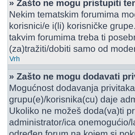
» Zašto ne mogu pristupiti 
Nekim tematskim forumima mogu
korisnici/e i(li) korisničke grup
takvim forumima treba ti poseb
(za)tražiti/dobiti samo od moder
Vrh
» Zašto ne mogu dodavati pri
Mogućnost dodavanja privitaka
grupu(e)/korisnika(cu) daje adm
Ukoliko ne možeš doda(va)ti pr
administrator/ica onemogućio/la
određen forum na kojem si poku