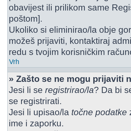
obavijest ili prilikom same Regist
poštom].
Ukoliko si eliminirao/la obje go
možeš prijaviti, kontaktiraj admi
redu s tvojim korisničkim račun
Vrh
» Zašto se ne mogu prijaviti 
Jesi li se
registrirao/la
? Da bi s
se registrirati.
Jesi li upisao/la
točne podatke
z
ime i zaporku.