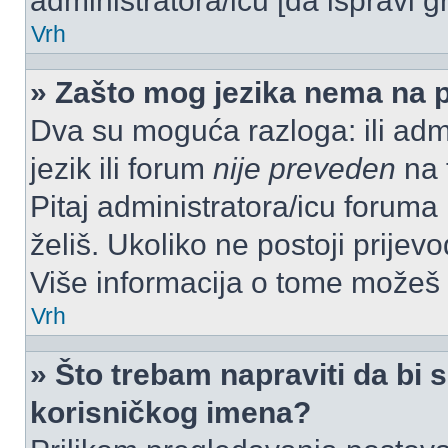
administratora/icu [da ispravi g
Vrh
» Zašto mog jezika nema na 
Dva su moguća razloga: ili admi
jezik ili forum
nije preveden
na t
Pitaj administratora/icu foruma m
želiš. Ukoliko ne postoji prijev
Više informacija o tome možeš
Vrh
» Što trebam napraviti da bi s
korisničkog imena?