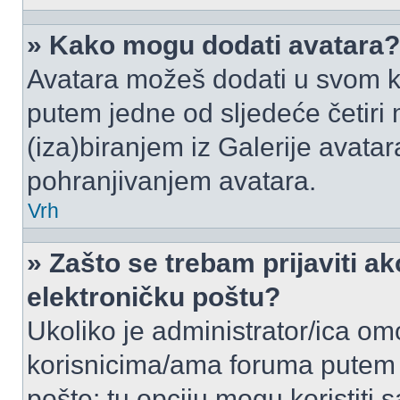
» Kako mogu dodati avatara?
Avatara možeš dodati u svom k
putem jedne od sljedeće četiri
(iza)biranjem iz Galerije avata
pohranjivanjem avatara.
Vrh
» Zašto se trebam prijaviti ak
elektroničku poštu?
Ukoliko je administrator/ica om
korisnicima/ama foruma putem
pošte: tu opciju mogu koristiti s