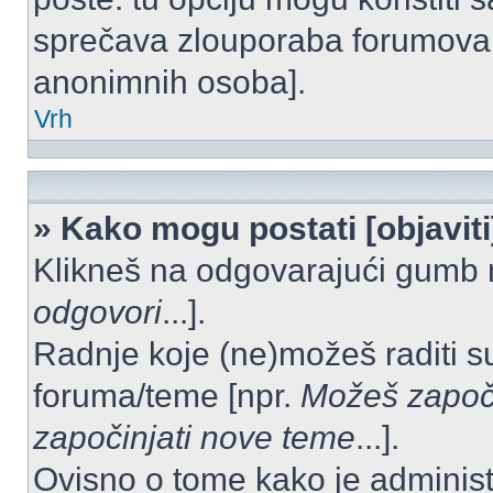
sprečava zlouporaba forumova 
anonimnih osoba].
Vrh
» Kako mogu postati [objavit
Klikneš na odgovarajući gumb 
odgovori
...].
Radnje koje (ne)možeš raditi s
foruma/teme [npr.
Možeš započi
započinjati nove teme
...].
Ovisno o tome kako je administ