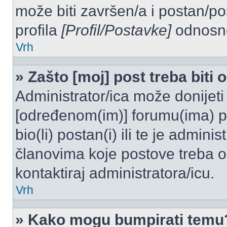
može biti završen/a i postan/po
profila
[Profil/Postavke]
odnosno
Vrh
» Zašto [moj] post treba biti
Administrator/ica može donijeti
[određenom(im)] forumu(ima) po
bio(li) postan(i) ili te je admini
članovima koje postove treba odo
kontaktiraj administratora/icu.
Vrh
» Kako mogu bumpirati temu