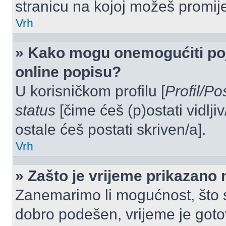
stranicu na kojoj možeš promij
Vrh
» Kako mogu onemogućiti po
online popisu?
U korisničkom profilu [
Profil/Po
status
[čime ćeš (p)ostati vidlji
ostale ćeš postati skriven/a].
Vrh
» Zašto je vrijeme prikazano
Zanemarimo li mogućnost, što se
dobro podešen, vrijeme je goto