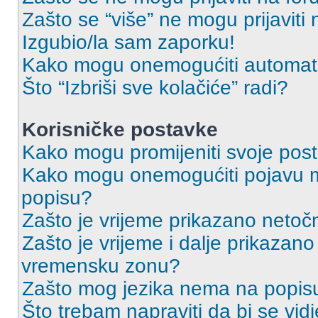
Zašto se “više” ne mogu prijaviti
Izgubio/la sam zaporku!
Kako mogu onemogućiti automats
Što “Izbriši sve kolačiće” radi?
Korisničke postavke
Kako mogu promijeniti svoje pos
Kako mogu onemogućiti pojavu m
popisu?
Zašto je vrijeme prikazano netoč
Zašto je vrijeme i dalje prikazan
vremensku zonu?
Zašto mog jezika nema na popis
Što trebam napraviti da bi se vid