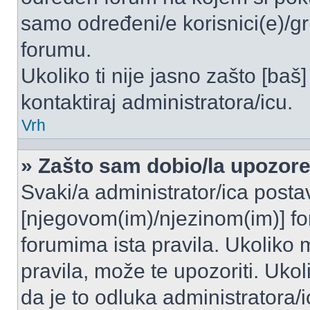
samo određeni/e korisnici(e)/g
forumu.
Ukoliko ti nije jasno zašto [baš]
kontaktiraj administratora/icu.
Vrh
» Zašto sam dobio/la upozor
Svaki/a administrator/ica postavl
[njegovom(im)/njezinom(im)] fo
forumima ista pravila. Ukoliko m
pravila, može te upozoriti. Uko
da je to odluka administratora