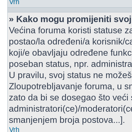
Vrh
» Kako mogu promijeniti svoj
Većina foruma koristi statuse z
postao/la određeni/a korisnik/ca
koji/e obavljaju određene funkc
poseban status, npr. administrat
U pravilu, svoj status ne možeš 
Zloupotrebljavanje foruma, u 
zato da bi se dosegao što veći
administratori(ce)/moderatori
smanjenjem broja postova...].
Vrh