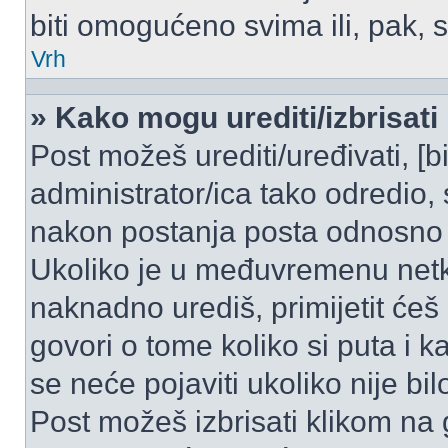
biti omogućeno svima ili, pak, 
Vrh
» Kako mogu urediti/izbrisati
Post možeš urediti/uređivati, [
administrator/ica tako odredi
nakon postanja posta odnosno
Ukoliko je u međuvremenu netko
naknadno urediš, primijetit ćeš
govori o tome koliko si puta i k
se neće pojaviti ukoliko nije bi
Post možeš izbrisati klikom n