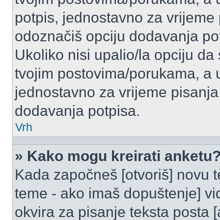
potpis, jednostavno za vrijeme
odoznačiš opciju dodavanja po
Ukoliko nisi upalio/la opciju d
tvojim postovima/porukama, a u 
jednostavno za vrijeme pisanj
dodavanja potpisa.
Vrh
» Kako mogu kreirati anketu
Kada započneš [otvoriš] novu te
teme - ako imaš dopuštenje] vi
okvira za pisanje teksta posta 