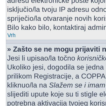
adresu elektroničke pošte kojom
isključio/la tvoju IP adresu od
spriječio/la otvaranje novih kor
Bilo kako bilo, kontaktiraj admi
Vrh
» Zašto se ne mogu prijaviti 
Jesi li upisao/la točno
korisnič
Ukoliko jesi, dogodila se jedna
prilikom Registracije, a COPPA
kliknuo/la na
Slažem se i imam
slijediti upute koje su ti stigle
potrebna aktivacija tvojeg koris