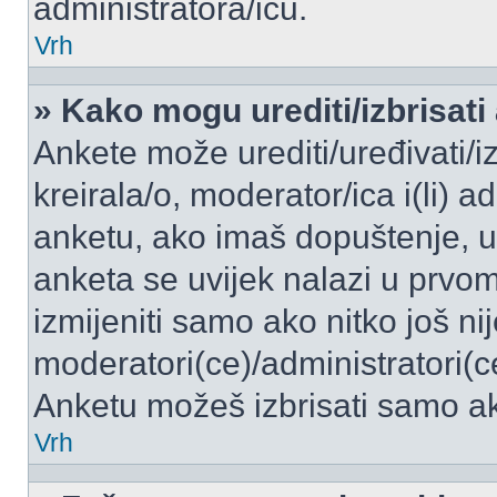
administratora/icu.
Vrh
» Kako mogu urediti/izbrisati
Ankete može urediti/uređivati/izb
kreirala/o, moderator/ica i(li) a
anketu, ako imaš dopuštenje, ur
anketa se uvijek nalazi u prvo
izmijeniti samo ako nitko još ni
moderatori(ce)/administratori(c
Anketu možeš izbrisati samo ako
Vrh