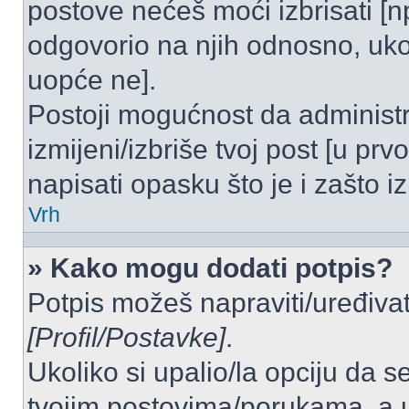
postove nećeš moći izbrisati [
odgovorio na njih odnosno, ukol
uopće ne].
Postoji mogućnost da administr
izmijeni/izbriše tvoj post [u pr
napisati opasku što je i zašto iz
Vrh
» Kako mogu dodati potpis?
Potpis možeš napraviti/uređivat
[Profil/Postavke]
.
Ukoliko si upalio/la opciju da 
tvojim postovima/porukama, a u