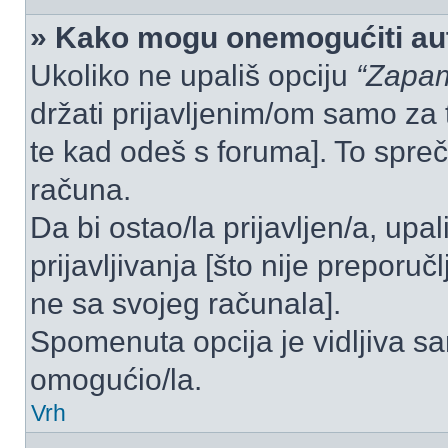
» Kako mogu onemogućiti aut
Ukoliko ne upališ opciju
“Zapam
držati prijavljenim/om samo za 
te kad odeš s foruma]. To spre
računa.
Da bi ostao/la prijavljen/a, upal
prijavljivanja [što nije preporu
ne sa svojeg računala].
Spomenuta opcija je vidljiva sa
omogućio/la.
Vrh