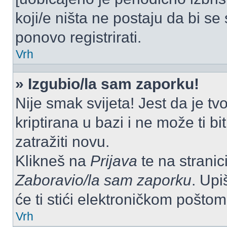
koji/e ništa ne postaju da bi se
ponovo registrirati.
Vrh
» Izgubio/la sam zaporku!
Nije smak svijeta! Jest da je tv
kriptirana u bazi i ne može ti b
zatražiti novu.
Klikneš na
Prijava
te na stranici
Zaboravio/la sam zaporku
. Upi
će ti stići elektroničkom poštom
Vrh