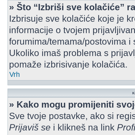
» Što “Izbriši sve kolačiće” r
Izbrisuje sve kolačiće koje je k
informacije o tvojem prijavljiv
forumima/temama/postovima i s
Ukoliko imaš problema s prijavl
pomaže izbrisivanje kolačića.
Vrh
K
» Kako mogu promijeniti svo
Sve tvoje postavke, ako si regis
Prijaviš se
i klikneš na link
Prof