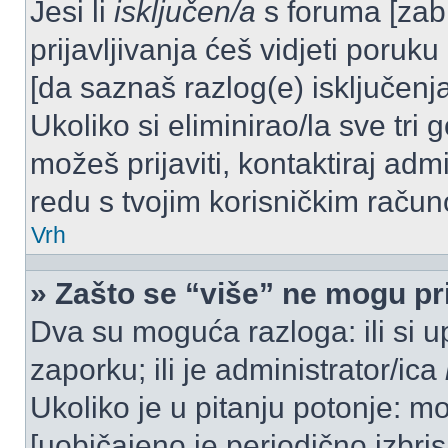
Jesi li
isključen/a
s foruma [zabra
prijavljivanja ćeš vidjeti poruku
[da saznaš razlog(e) isključenja
Ukoliko si eliminirao/la sve tri 
možeš prijaviti, kontaktiraj admi
redu s tvojim korisničkim račun
Vrh
» Zašto se “više” ne mogu pri
Dva su moguća razloga: ili si u
zaporku; ili je administrator/ica
Ukoliko je u pitanju potonje: mo
[uobičajeno je periodično izbri