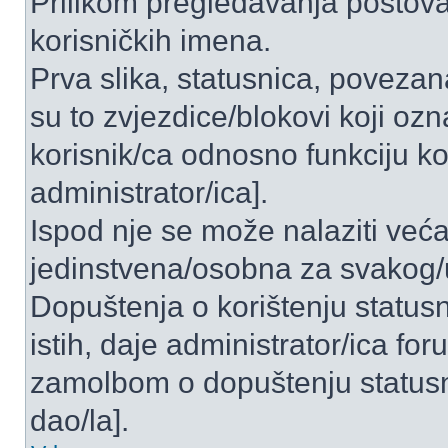
Prilikom pregledavanja postova 
korisničkih imena.
Prva slika, statusnica, povezan
su to zvjezdice/blokovi koji ozn
korisnik/ca odnosno funkciju ko
administrator/ica].
Ispod nje se može nalaziti veća
jedinstvena/osobna za svakog/u
Dopuštenja o korištenju statusn
istih, daje administrator/ica fo
zamolbom o dopuštenju statusni
dao/la].