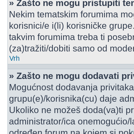
» Zašto ne mogu pristupiti 
Nekim tematskim forumima mogu
korisnici/e i(li) korisničke grup
takvim forumima treba ti poseb
(za)tražiti/dobiti samo od moder
Vrh
» Zašto ne mogu dodavati pri
Mogućnost dodavanja privitaka
grupu(e)/korisnika(cu) daje adm
Ukoliko ne možeš doda(va)ti pr
administrator/ica onemogućio/la
određen forum na kojem si poku