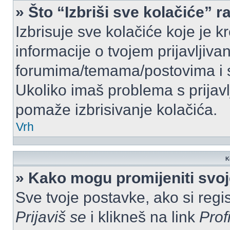
» Što “Izbriši sve kolačiće” r
Izbrisuje sve kolačiće koje je k
informacije o tvojem prijavljiv
forumima/temama/postovima i s
Ukoliko imaš problema s prijavl
pomaže izbrisivanje kolačića.
Vrh
K
» Kako mogu promijeniti svo
Sve tvoje postavke, ako si regis
Prijaviš se
i klikneš na link
Prof