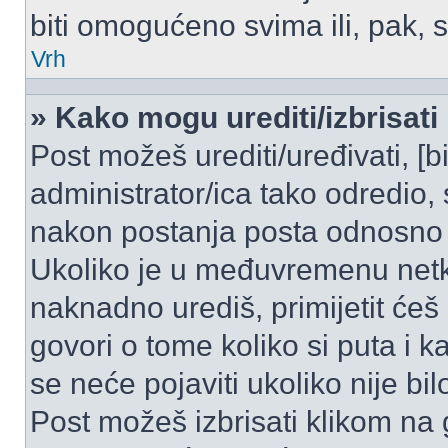
biti omogućeno svima ili, pak, 
Vrh
» Kako mogu urediti/izbrisati
Post možeš urediti/uređivati, [
administrator/ica tako odredi
nakon postanja posta odnosno
Ukoliko je u međuvremenu netko
naknadno urediš, primijetit ćeš
govori o tome koliko si puta i k
se neće pojaviti ukoliko nije bi
Post možeš izbrisati klikom n