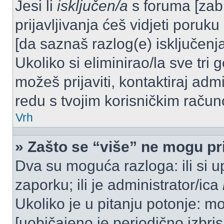
Jesi li
isključen/a
s foruma [zabra
prijavljivanja ćeš vidjeti poruku
[da saznaš razlog(e) isključenja
Ukoliko si eliminirao/la sve tri 
možeš prijaviti, kontaktiraj admi
redu s tvojim korisničkim račun
Vrh
» Zašto se “više” ne mogu pri
Dva su moguća razloga: ili si u
zaporku; ili je administrator/ica
Ukoliko je u pitanju potonje: mo
[uobičajeno je periodično izbri