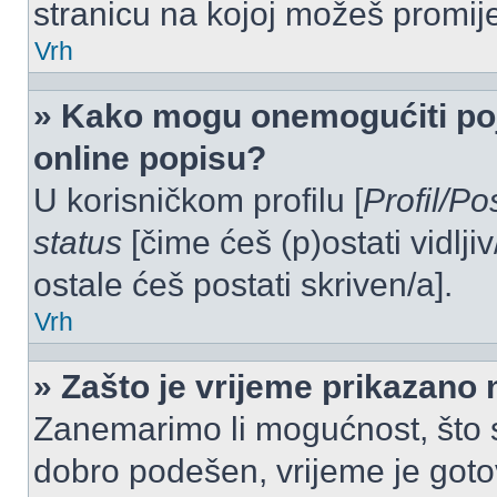
stranicu na kojoj možeš promij
Vrh
» Kako mogu onemogućiti po
online popisu?
U korisničkom profilu [
Profil/Po
status
[čime ćeš (p)ostati vidlji
ostale ćeš postati skriven/a].
Vrh
» Zašto je vrijeme prikazano
Zanemarimo li mogućnost, što se
dobro podešen, vrijeme je goto