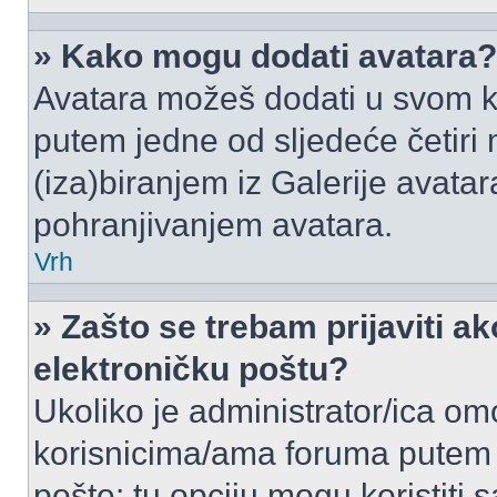
» Kako mogu dodati avatara?
Avatara možeš dodati u svom k
putem jedne od sljedeće četiri
(iza)biranjem iz Galerije avata
pohranjivanjem avatara.
Vrh
» Zašto se trebam prijaviti ak
elektroničku poštu?
Ukoliko je administrator/ica om
korisnicima/ama foruma putem
pošte: tu opciju mogu koristiti s