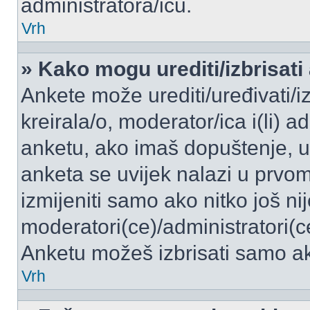
administratora/icu.
Vrh
» Kako mogu urediti/izbrisati
Ankete može urediti/uređivati/izb
kreirala/o, moderator/ica i(li) a
anketu, ako imaš dopuštenje, ur
anketa se uvijek nalazi u prvo
izmijeniti samo ako nitko još ni
moderatori(ce)/administratori(c
Anketu možeš izbrisati samo ako
Vrh