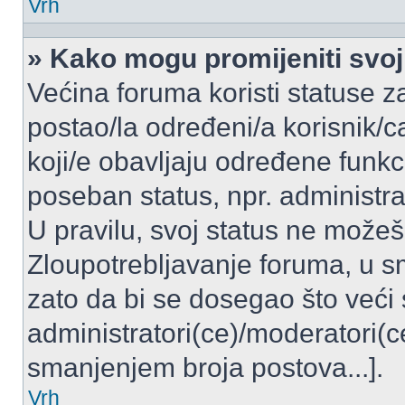
Vrh
» Kako mogu promijeniti svoj
Većina foruma koristi statuse z
postao/la određeni/a korisnik/ca
koji/e obavljaju određene funkc
poseban status, npr. administrat
U pravilu, svoj status ne možeš 
Zloupotrebljavanje foruma, u 
zato da bi se dosegao što veći
administratori(ce)/moderatori
smanjenjem broja postova...].
Vrh