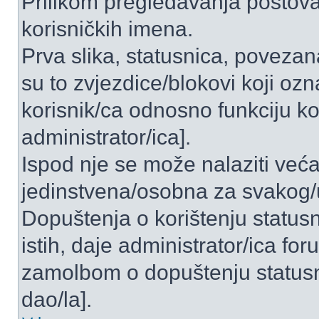
Prilikom pregledavanja postova 
korisničkih imena.
Prva slika, statusnica, povezan
su to zvjezdice/blokovi koji ozn
korisnik/ca odnosno funkciju ko
administrator/ica].
Ispod nje se može nalaziti veća
jedinstvena/osobna za svakog/u
Dopuštenja o korištenju statusn
istih, daje administrator/ica fo
zamolbom o dopuštenju statusni
dao/la].