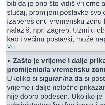
biti da je ono što vidiš vrijeme
slučaj, promijeni postavke svoj
izabereš onu vremensku zonu 
nalaziš, npr. Zagreb. Uzmi u o
kao i većinu postavki, može napr
Vrh
» Zašto je vrijeme i dalje pr
promijenio/la vremensku zon
Ukoliko si siguran/na da si pos
vrijeme i dalje netočno prikazan
nije dobro podešen. Ukoliko je 