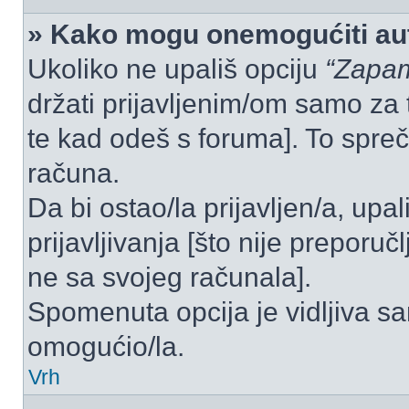
» Kako mogu onemogućiti aut
Ukoliko ne upališ opciju
“Zapam
držati prijavljenim/om samo za 
te kad odeš s foruma]. To spre
računa.
Da bi ostao/la prijavljen/a, upal
prijavljivanja [što nije preporu
ne sa svojeg računala].
Spomenuta opcija je vidljiva sa
omogućio/la.
Vrh