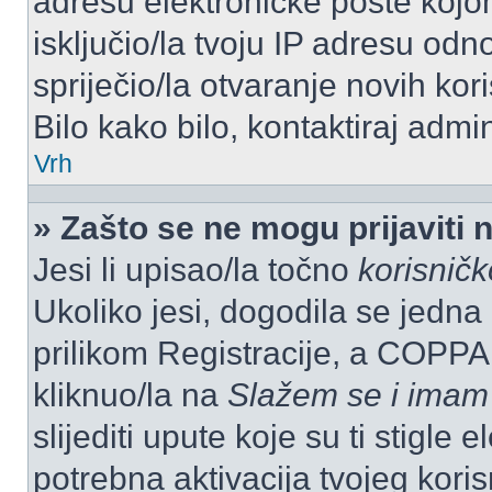
adresu elektroničke pošte kojom
isključio/la tvoju IP adresu od
spriječio/la otvaranje novih kor
Bilo kako bilo, kontaktiraj admi
Vrh
» Zašto se ne mogu prijaviti 
Jesi li upisao/la točno
korisnič
Ukoliko jesi, dogodila se jedna
prilikom Registracije, a COPPA
kliknuo/la na
Slažem se i imam
slijediti upute koje su ti stigle
potrebna aktivacija tvojeg koris