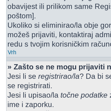
obavijest ili prilikom same Regist
poštom].
Ukoliko si eliminirao/la obje go
možeš prijaviti, kontaktiraj admi
redu s tvojim korisničkim račun
Vrh
» Zašto se ne mogu prijaviti 
Jesi li se
registrirao/la
? Da bi s
se registrirati.
Jesi li upisao/la
točne podatke
z
ime i zaporku.