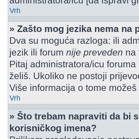
administratora/icu [da ispravi g
Vrh
» Zašto mog jezika nema na 
Dva su moguća razloga: ili admi
jezik ili forum
nije preveden
na t
Pitaj administratora/icu foruma m
želiš. Ukoliko ne postoji prijev
Više informacija o tome možeš
Vrh
» Što trebam napraviti da bi s
korisničkog imena?