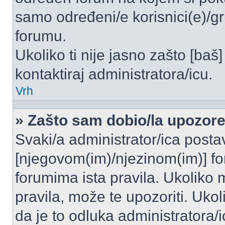
samo određeni/e korisnici(e)/g
forumu.
Ukoliko ti nije jasno zašto [baš]
kontaktiraj administratora/icu.
Vrh
» Zašto sam dobio/la upozor
Svaki/a administrator/ica postavl
[njegovom(im)/njezinom(im)] fo
forumima ista pravila. Ukoliko m
pravila, može te upozoriti. Uko
da je to odluka administratora