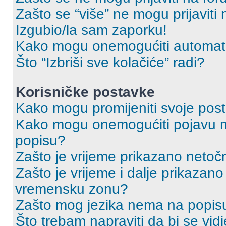
Zašto se “više” ne mogu prijaviti
Izgubio/la sam zaporku!
Kako mogu onemogućiti automats
Što “Izbriši sve kolačiće” radi?
Korisničke postavke
Kako mogu promijeniti svoje pos
Kako mogu onemogućiti pojavu m
popisu?
Zašto je vrijeme prikazano netoč
Zašto je vrijeme i dalje prikazan
vremensku zonu?
Zašto mog jezika nema na popis
Što trebam napraviti da bi se vid