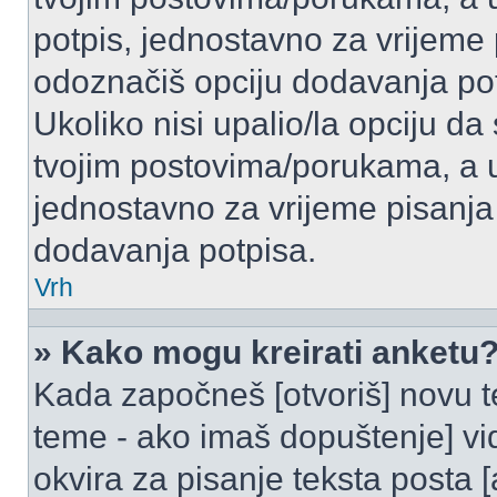
potpis, jednostavno za vrijeme
odoznačiš opciju dodavanja po
Ukoliko nisi upalio/la opciju d
tvojim postovima/porukama, a u 
jednostavno za vrijeme pisanj
dodavanja potpisa.
Vrh
» Kako mogu kreirati anketu
Kada započneš [otvoriš] novu te
teme - ako imaš dopuštenje] vi
okvira za pisanje teksta posta 