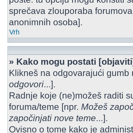
sprečava zlouporaba forumova 
anonimnih osoba].
Vrh
» Kako mogu postati [objavit
Klikneš na odgovarajući gumb 
odgovori
...].
Radnje koje (ne)možeš raditi s
foruma/teme [npr.
Možeš započi
započinjati nove teme
...].
Ovisno o tome kako je administ