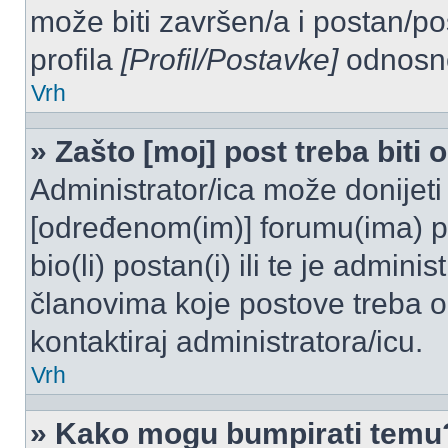
može biti završen/a i postan/po
profila
[Profil/Postavke]
odnosno
Vrh
» Zašto [moj] post treba biti
Administrator/ica može donijeti
[određenom(im)] forumu(ima) po
bio(li) postan(i) ili te je admini
članovima koje postove treba odo
kontaktiraj administratora/icu.
Vrh
» Kako mogu bumpirati temu