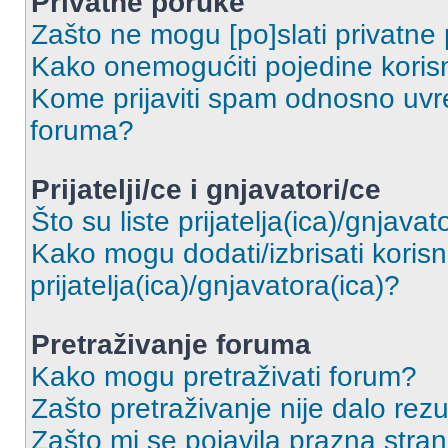
Privatne poruke
Zašto ne mogu [po]slati privatne
Kako onemogućiti pojedine korisn
Kome prijaviti spam odnosno uvre
foruma?
Prijatelji/ce i gnjavatori/ce
Što su liste prijatelja(ica)/gnjavat
Kako mogu dodati/izbrisati korisni
prijatelja(ica)/gnjavatora(ica)?
Pretraživanje foruma
Kako mogu pretraživati forum?
Zašto pretraživanje nije dalo rezu
Zašto mi se pojavila prazna stra