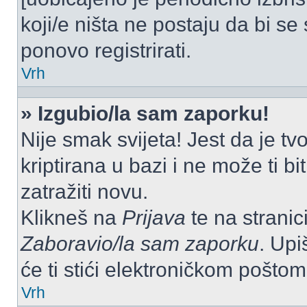
koji/e ništa ne postaju da bi se
ponovo registrirati.
Vrh
» Izgubio/la sam zaporku!
Nije smak svijeta! Jest da je tv
kriptirana u bazi i ne može ti b
zatražiti novu.
Klikneš na
Prijava
te na stranici
Zaboravio/la sam zaporku
. Upi
će ti stići elektroničkom poštom
Vrh