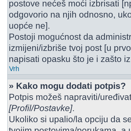
postove nećeš moći izbrisati [
odgovorio na njih odnosno, ukol
uopće ne].
Postoji mogućnost da administr
izmijeni/izbriše tvoj post [u pr
napisati opasku što je i zašto iz
Vrh
» Kako mogu dodati potpis?
Potpis možeš napraviti/uređivat
[Profil/Postavke]
.
Ukoliko si upalio/la opciju da 
tvojim postovima/porukama, a u