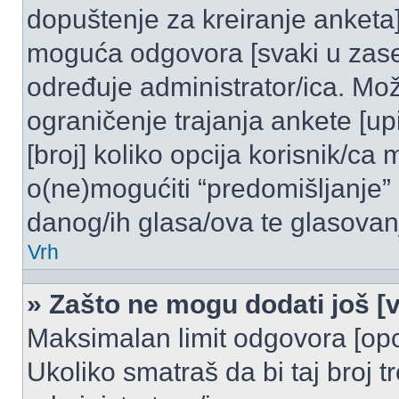
dopuštenje za kreiranje anketa]
moguća odgovora [svaki u zase
određuje administrator/ica. Mož
ograničenje trajanja ankete [u
[broj] koliko opcija korisnik/ca
o(ne)mogućiti “predomišljanje”
danog/ih glasa/ova te glasovanj
Vrh
» Zašto ne mogu dodati još [v
Maksimalan limit odgovora [opci
Ukoliko smatraš da bi taj broj t