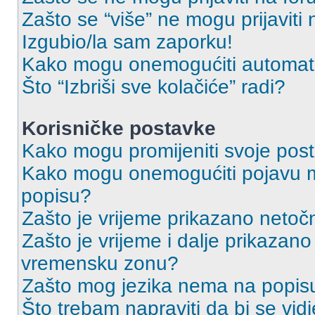
Zašto se “više” ne mogu prijaviti
Izgubio/la sam zaporku!
Kako mogu onemogućiti automats
Što “Izbriši sve kolačiće” radi?
Korisničke postavke
Kako mogu promijeniti svoje pos
Kako mogu onemogućiti pojavu m
popisu?
Zašto je vrijeme prikazano netoč
Zašto je vrijeme i dalje prikazan
vremensku zonu?
Zašto mog jezika nema na popis
Što trebam napraviti da bi se vid