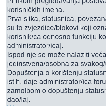
Prilikom pregledavanja postova 
korisničkih imena.
Prva slika, statusnica, povezan
su to zvjezdice/blokovi koji ozn
korisnik/ca odnosno funkciju ko
administrator/ica].
Ispod nje se može nalaziti veća
jedinstvena/osobna za svakog/u
Dopuštenja o korištenju statusn
istih, daje administrator/ica fo
zamolbom o dopuštenju statusni
dao/la].