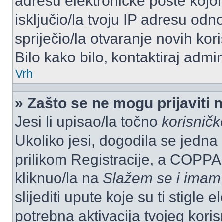
adresu elektroničke pošte kojom
isključio/la tvoju IP adresu od
spriječio/la otvaranje novih kor
Bilo kako bilo, kontaktiraj admi
Vrh
» Zašto se ne mogu prijaviti 
Jesi li upisao/la točno
korisnič
Ukoliko jesi, dogodila se jedna
prilikom Registracije, a COPPA
kliknuo/la na
Slažem se i imam
slijediti upute koje su ti stigle
potrebna aktivacija tvojeg koris