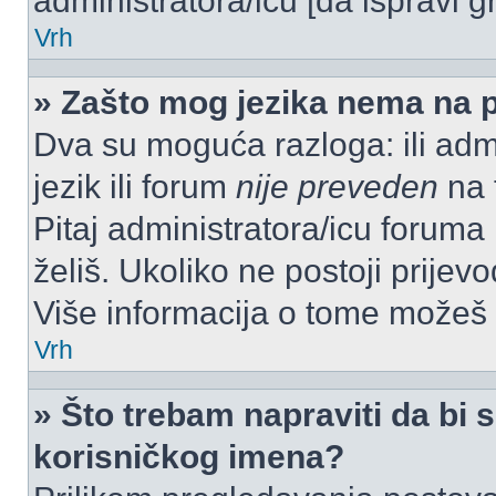
administratora/icu [da ispravi g
Vrh
» Zašto mog jezika nema na 
Dva su moguća razloga: ili admi
jezik ili forum
nije preveden
na t
Pitaj administratora/icu foruma m
želiš. Ukoliko ne postoji prijev
Više informacija o tome možeš
Vrh
» Što trebam napraviti da bi s
korisničkog imena?