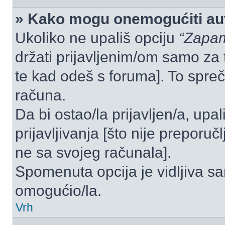
» Kako mogu onemogućiti aut
Ukoliko ne upališ opciju
“Zapam
držati prijavljenim/om samo za 
te kad odeš s foruma]. To spre
računa.
Da bi ostao/la prijavljen/a, upal
prijavljivanja [što nije preporu
ne sa svojeg računala].
Spomenuta opcija je vidljiva sa
omogućio/la.
Vrh