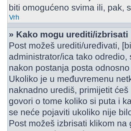
biti omogućeno svima ili, pak, 
Vrh
» Kako mogu urediti/izbrisati
Post možeš urediti/uređivati, [
administrator/ica tako odredi
nakon postanja posta odnosno
Ukoliko je u međuvremenu netko
naknadno urediš, primijetit ćeš
govori o tome koliko si puta i k
se neće pojaviti ukoliko nije bi
Post možeš izbrisati klikom n