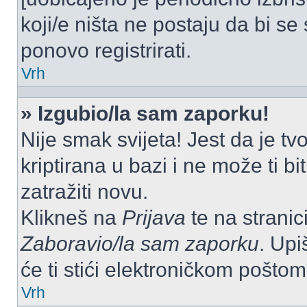
koji/e ništa ne postaju da bi se
ponovo registrirati.
Vrh
» Izgubio/la sam zaporku!
Nije smak svijeta! Jest da je tv
kriptirana u bazi i ne može ti b
zatražiti novu.
Klikneš na
Prijava
te na stranici
Zaboravio/la sam zaporku
. Upi
će ti stići elektroničkom poštom
Vrh