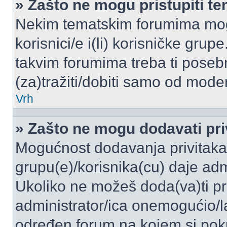
» Zašto ne mogu pristupiti 
Nekim tematskim forumima mogu
korisnici/e i(li) korisničke grup
takvim forumima treba ti poseb
(za)tražiti/dobiti samo od moder
Vrh
» Zašto ne mogu dodavati pri
Mogućnost dodavanja privitaka
grupu(e)/korisnika(cu) daje adm
Ukoliko ne možeš doda(va)ti pr
administrator/ica onemogućio/la
određen forum na kojem si poku