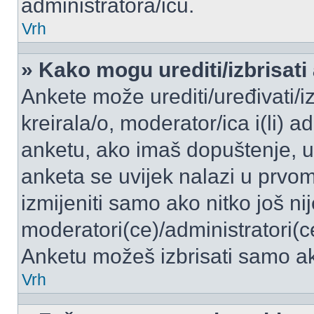
administratora/icu.
Vrh
» Kako mogu urediti/izbrisati
Ankete može urediti/uređivati/izb
kreirala/o, moderator/ica i(li) a
anketu, ako imaš dopuštenje, ur
anketa se uvijek nalazi u prvo
izmijeniti samo ako nitko još ni
moderatori(ce)/administratori(c
Anketu možeš izbrisati samo ako
Vrh