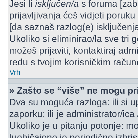
Jesi li
isključen/a
s foruma [zabra
prijavljivanja ćeš vidjeti poruku
[da saznaš razlog(e) isključenja
Ukoliko si eliminirao/la sve tri 
možeš prijaviti, kontaktiraj admi
redu s tvojim korisničkim račun
Vrh
» Zašto se “više” ne mogu pri
Dva su moguća razloga: ili si u
zaporku; ili je administrator/ica
Ukoliko je u pitanju potonje: mo
[uobičajeno je periodično izbri