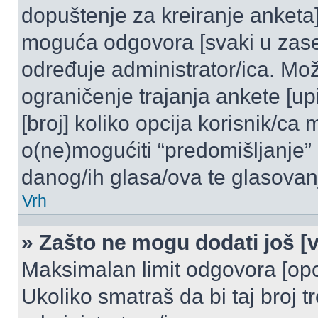
dopuštenje za kreiranje anketa]
moguća odgovora [svaki u zase
određuje administrator/ica. Mož
ograničenje trajanja ankete [u
[broj] koliko opcija korisnik/ca
o(ne)mogućiti “predomišljanje”
danog/ih glasa/ova te glasovanj
Vrh
» Zašto ne mogu dodati još [v
Maksimalan limit odgovora [opci
Ukoliko smatraš da bi taj broj t