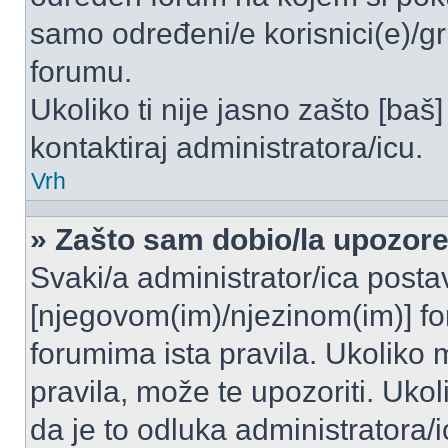
samo određeni/e korisnici(e)/g
forumu.
Ukoliko ti nije jasno zašto [baš]
kontaktiraj administratora/icu.
Vrh
» Zašto sam dobio/la upozor
Svaki/a administrator/ica postavl
[njegovom(im)/njezinom(im)] fo
forumima ista pravila. Ukoliko m
pravila, može te upozoriti. Uko
da je to odluka administratora