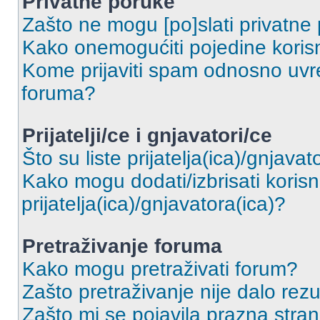
Privatne poruke
Zašto ne mogu [po]slati privatne
Kako onemogućiti pojedine korisn
Kome prijaviti spam odnosno uvre
foruma?
Prijatelji/ce i gnjavatori/ce
Što su liste prijatelja(ica)/gnjavat
Kako mogu dodati/izbrisati korisni
prijatelja(ica)/gnjavatora(ica)?
Pretraživanje foruma
Kako mogu pretraživati forum?
Zašto pretraživanje nije dalo rezu
Zašto mi se pojavila prazna stra