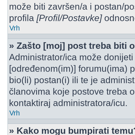
može biti završen/a i postan/po
profila
[Profil/Postavke]
odnosno
Vrh
» Zašto [moj] post treba biti
Administrator/ica može donijeti
[određenom(im)] forumu(ima) po
bio(li) postan(i) ili te je admini
članovima koje postove treba odo
kontaktiraj administratora/icu.
Vrh
» Kako mogu bumpirati temu