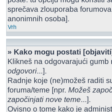
sprečava zlouporaba forumova 
anonimnih osoba].
Vrh
» Kako mogu postati [objavit
Klikneš na odgovarajući gumb 
odgovori
...].
Radnje koje (ne)možeš raditi s
foruma/teme [npr.
Možeš započi
započinjati nove teme
...].
Ovisno o tome kako je administ