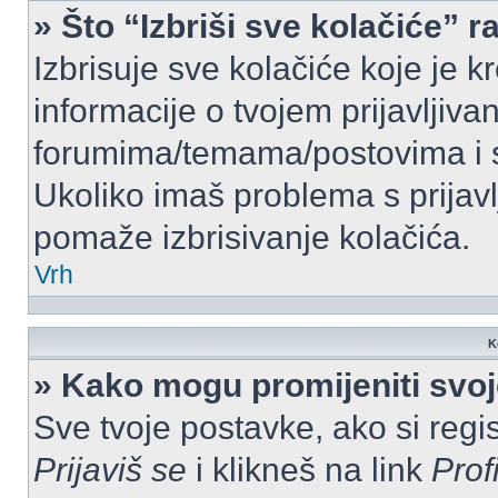
» Što “Izbriši sve kolačiće” r
Izbrisuje sve kolačiće koje je k
informacije o tvojem prijavljiv
forumima/temama/postovima i s
Ukoliko imaš problema s prijavl
pomaže izbrisivanje kolačića.
Vrh
K
» Kako mogu promijeniti svo
Sve tvoje postavke, ako si regis
Prijaviš se
i klikneš na link
Prof