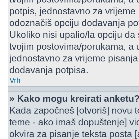
potpis, jednostavno za vrijeme
odoznačiš opciju dodavanja po
Ukoliko nisi upalio/la opciju d
tvojim postovima/porukama, a u 
jednostavno za vrijeme pisanj
dodavanja potpisa.
Vrh
» Kako mogu kreirati anketu
Kada započneš [otvoriš] novu te
teme - ako imaš dopuštenje] vi
okvira za pisanje teksta posta 