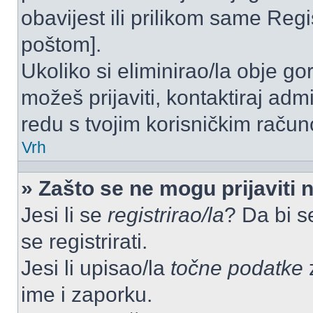
obavijest ili prilikom same Regist
poštom].
Ukoliko si eliminirao/la obje go
možeš prijaviti, kontaktiraj admi
redu s tvojim korisničkim račun
Vrh
» Zašto se ne mogu prijaviti 
Jesi li se
registrirao/la
? Da bi s
se registrirati.
Jesi li upisao/la
točne podatke
z
ime i zaporku.