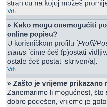
stranicu na kojoj možeš promij
Vrh
» Kako mogu onemogućiti po
online popisu?
U korisničkom profilu [
Profil/Po
status
[čime ćeš (p)ostati vidlji
ostale ćeš postati skriven/a].
Vrh
» Zašto je vrijeme prikazano
Zanemarimo li mogućnost, što se
dobro podešen, vrijeme je goto