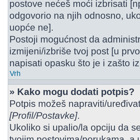
postove nećeš moći izbrisati [
odgovorio na njih odnosno, ukol
uopće ne].
Postoji mogućnost da administr
izmijeni/izbriše tvoj post [u pr
napisati opasku što je i zašto iz
Vrh
» Kako mogu dodati potpis?
Potpis možeš napraviti/uređivat
[Profil/Postavke]
.
Ukoliko si upalio/la opciju da 
tvojim postovima/porukama, a u