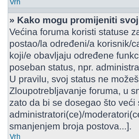
Vrh
» Kako mogu promijeniti svoj
Većina foruma koristi statuse z
postao/la određeni/a korisnik/ca
koji/e obavljaju određene funkc
poseban status, npr. administrat
U pravilu, svoj status ne možeš 
Zloupotrebljavanje foruma, u 
zato da bi se dosegao što veći
administratori(ce)/moderatori
smanjenjem broja postova...].
Vrh