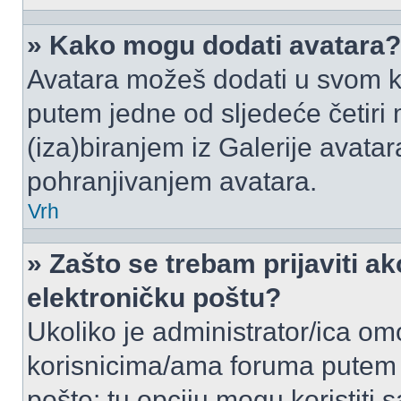
» Kako mogu dodati avatara?
Avatara možeš dodati u svom k
putem jedne od sljedeće četiri
(iza)biranjem iz Galerije avata
pohranjivanjem avatara.
Vrh
» Zašto se trebam prijaviti ak
elektroničku poštu?
Ukoliko je administrator/ica om
korisnicima/ama foruma putem
pošte: tu opciju mogu koristiti s