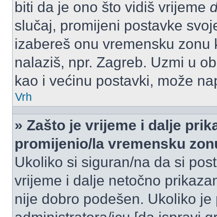
biti da je ono što vidiš vrijeme
slučaj, promijeni postavke svoj
izabereš onu vremensku zonu 
nalaziš, npr. Zagreb. Uzmi u o
kao i većinu postavki, može napr
Vrh
» Zašto je vrijeme i dalje pr
promijenio/la vremensku zon
Ukoliko si siguran/na da si pos
vrijeme i dalje netočno prikazan
nije dobro podešen. Ukoliko je 