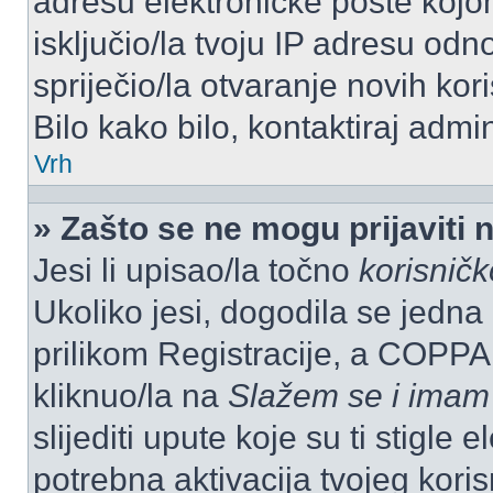
adresu elektroničke pošte kojom
isključio/la tvoju IP adresu od
spriječio/la otvaranje novih kor
Bilo kako bilo, kontaktiraj admi
Vrh
» Zašto se ne mogu prijaviti 
Jesi li upisao/la točno
korisnič
Ukoliko jesi, dogodila se jedna
prilikom Registracije, a COPPA
kliknuo/la na
Slažem se i imam
slijediti upute koje su ti stigle
potrebna aktivacija tvojeg koris