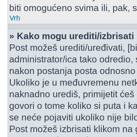
biti omogućeno svima ili, pak, 
Vrh
» Kako mogu urediti/izbrisati
Post možeš urediti/uređivati, [
administrator/ica tako odredi
nakon postanja posta odnosno
Ukoliko je u međuvremenu netko
naknadno urediš, primijetit ćeš
govori o tome koliko si puta i k
se neće pojaviti ukoliko nije bi
Post možeš izbrisati klikom n