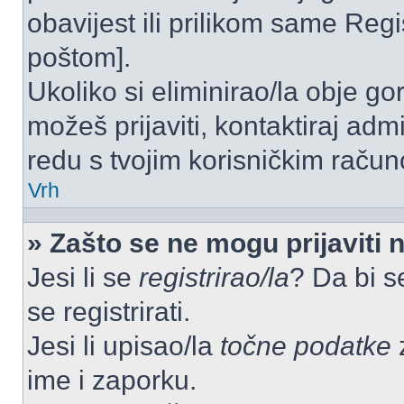
obavijest ili prilikom same Regist
poštom].
Ukoliko si eliminirao/la obje go
možeš prijaviti, kontaktiraj admi
redu s tvojim korisničkim račun
Vrh
» Zašto se ne mogu prijaviti 
Jesi li se
registrirao/la
? Da bi s
se registrirati.
Jesi li upisao/la
točne podatke
z
ime i zaporku.