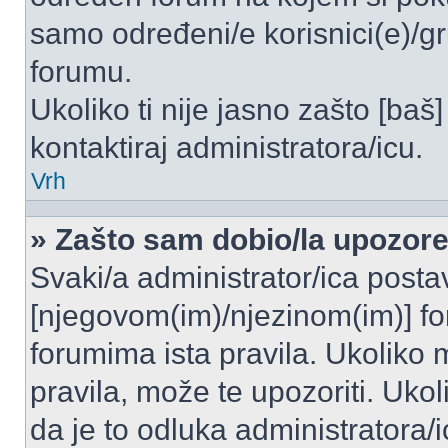
samo određeni/e korisnici(e)/g
forumu.
Ukoliko ti nije jasno zašto [baš]
kontaktiraj administratora/icu.
Vrh
» Zašto sam dobio/la upozor
Svaki/a administrator/ica postavl
[njegovom(im)/njezinom(im)] fo
forumima ista pravila. Ukoliko m
pravila, može te upozoriti. Uko
da je to odluka administratora