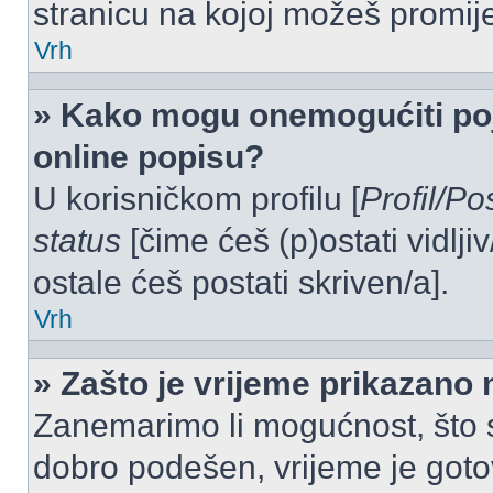
stranicu na kojoj možeš promij
Vrh
» Kako mogu onemogućiti po
online popisu?
U korisničkom profilu [
Profil/Po
status
[čime ćeš (p)ostati vidlji
ostale ćeš postati skriven/a].
Vrh
» Zašto je vrijeme prikazano
Zanemarimo li mogućnost, što se
dobro podešen, vrijeme je goto