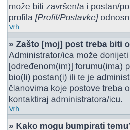
može biti završen/a i postan/po
profila
[Profil/Postavke]
odnosno
Vrh
» Zašto [moj] post treba biti
Administrator/ica može donijeti
[određenom(im)] forumu(ima) po
bio(li) postan(i) ili te je admini
članovima koje postove treba odo
kontaktiraj administratora/icu.
Vrh
» Kako mogu bumpirati temu