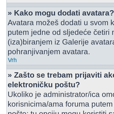
» Kako mogu dodati avatara?
Avatara možeš dodati u svom k
putem jedne od sljedeće četiri
(iza)biranjem iz Galerije avata
pohranjivanjem avatara.
Vrh
» Zašto se trebam prijaviti ak
elektroničku poštu?
Ukoliko je administrator/ica om
korisnicima/ama foruma putem
pošte: tu opciju mogu koristiti s