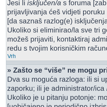
Jesi li
isključen/a
s foruma [zabra
prijavljivanja ćeš vidjeti poruku
[da saznaš razlog(e) isključenja
Ukoliko si eliminirao/la sve tri 
možeš prijaviti, kontaktiraj admi
redu s tvojim korisničkim račun
Vrh
» Zašto se “više” ne mogu pri
Dva su moguća razloga: ili si u
zaporku; ili je administrator/ica
Ukoliko je u pitanju potonje: mo
[uobičajeno je periodično izbri