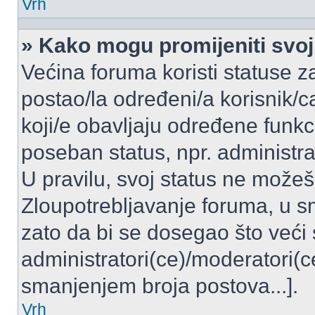
Vrh
» Kako mogu promijeniti svoj
Većina foruma koristi statuse z
postao/la određeni/a korisnik/ca
koji/e obavljaju određene funkc
poseban status, npr. administrat
U pravilu, svoj status ne možeš 
Zloupotrebljavanje foruma, u 
zato da bi se dosegao što veći
administratori(ce)/moderatori
smanjenjem broja postova...].
Vrh