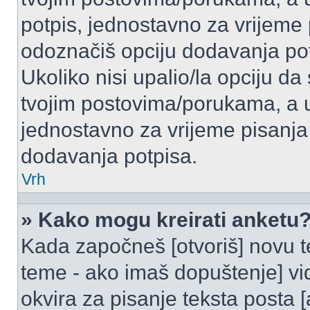
potpis, jednostavno za vrijeme
odoznačiš opciju dodavanja po
Ukoliko nisi upalio/la opciju d
tvojim postovima/porukama, a u 
jednostavno za vrijeme pisanj
dodavanja potpisa.
Vrh
» Kako mogu kreirati anketu
Kada započneš [otvoriš] novu te
teme - ako imaš dopuštenje] vi
okvira za pisanje teksta posta 