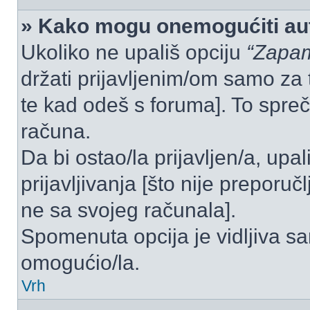
» Kako mogu onemogućiti aut
Ukoliko ne upališ opciju
“Zapam
držati prijavljenim/om samo za 
te kad odeš s foruma]. To spre
računa.
Da bi ostao/la prijavljen/a, upal
prijavljivanja [što nije preporu
ne sa svojeg računala].
Spomenuta opcija je vidljiva sa
omogućio/la.
Vrh