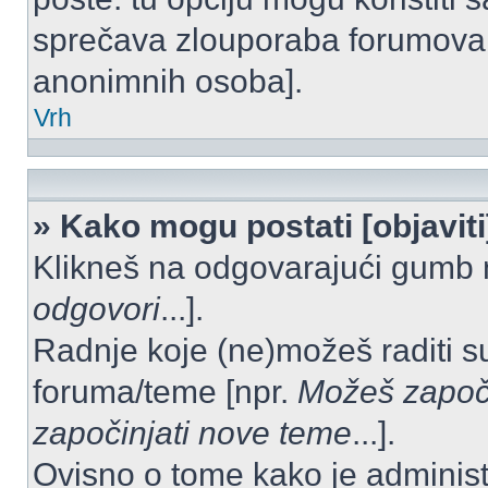
sprečava zlouporaba forumova 
anonimnih osoba].
Vrh
» Kako mogu postati [objavit
Klikneš na odgovarajući gumb 
odgovori
...].
Radnje koje (ne)možeš raditi s
foruma/teme [npr.
Možeš započi
započinjati nove teme
...].
Ovisno o tome kako je administ