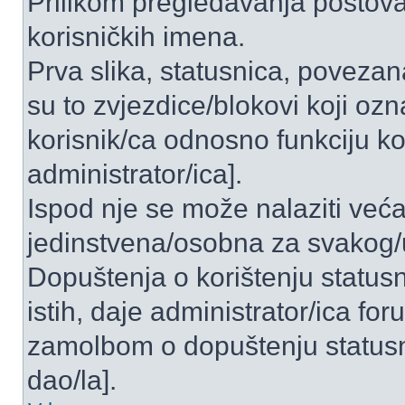
Prilikom pregledavanja postova 
korisničkih imena.
Prva slika, statusnica, povezan
su to zvjezdice/blokovi koji ozn
korisnik/ca odnosno funkciju ko
administrator/ica].
Ispod nje se može nalaziti veća
jedinstvena/osobna za svakog/u
Dopuštenja o korištenju statusn
istih, daje administrator/ica fo
zamolbom o dopuštenju statusni
dao/la].