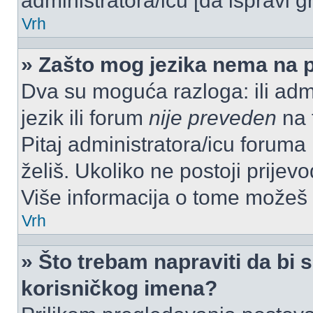
administratora/icu [da ispravi g
Vrh
» Zašto mog jezika nema na 
Dva su moguća razloga: ili admi
jezik ili forum
nije preveden
na t
Pitaj administratora/icu foruma m
želiš. Ukoliko ne postoji prijev
Više informacija o tome možeš
Vrh
» Što trebam napraviti da bi s
korisničkog imena?