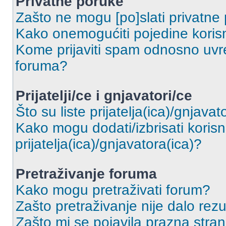
Privatne poruke
Zašto ne mogu [po]slati privatne
Kako onemogućiti pojedine korisn
Kome prijaviti spam odnosno uvre
foruma?
Prijatelji/ce i gnjavatori/ce
Što su liste prijatelja(ica)/gnjavat
Kako mogu dodati/izbrisati korisni
prijatelja(ica)/gnjavatora(ica)?
Pretraživanje foruma
Kako mogu pretraživati forum?
Zašto pretraživanje nije dalo rezu
Zašto mi se pojavila prazna stra