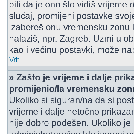
biti da je ono što vidiš vrijeme
slučaj, promijeni postavke svoj
izabereš onu vremensku zonu 
nalaziš, npr. Zagreb. Uzmi u o
kao i većinu postavki, može napr
Vrh
» Zašto je vrijeme i dalje pr
promijenio/la vremensku zon
Ukoliko si siguran/na da si pos
vrijeme i dalje netočno prikazan
nije dobro podešen. Ukoliko je 