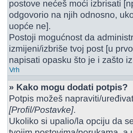
postove nećeš moći izbrisati [
odgovorio na njih odnosno, ukol
uopće ne].
Postoji mogućnost da administr
izmijeni/izbriše tvoj post [u pr
napisati opasku što je i zašto iz
Vrh
» Kako mogu dodati potpis?
Potpis možeš napraviti/uređivat
[Profil/Postavke]
.
Ukoliko si upalio/la opciju da 
tvojim postovima/porukama, a u