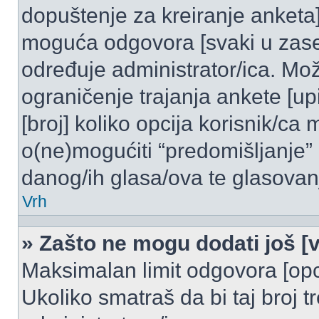
dopuštenje za kreiranje anketa]
moguća odgovora [svaki u zase
određuje administrator/ica. Mož
ograničenje trajanja ankete [u
[broj] koliko opcija korisnik/ca
o(ne)mogućiti “predomišljanje”
danog/ih glasa/ova te glasovanj
Vrh
» Zašto ne mogu dodati još [v
Maksimalan limit odgovora [opci
Ukoliko smatraš da bi taj broj t