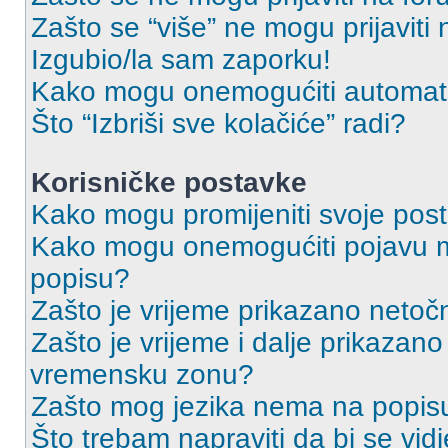
Zašto se “više” ne mogu prijaviti
Izgubio/la sam zaporku!
Kako mogu onemogućiti automats
Što “Izbriši sve kolačiće” radi?
Korisničke postavke
Kako mogu promijeniti svoje pos
Kako mogu onemogućiti pojavu m
popisu?
Zašto je vrijeme prikazano netoč
Zašto je vrijeme i dalje prikazan
vremensku zonu?
Zašto mog jezika nema na popis
Što trebam napraviti da bi se vid