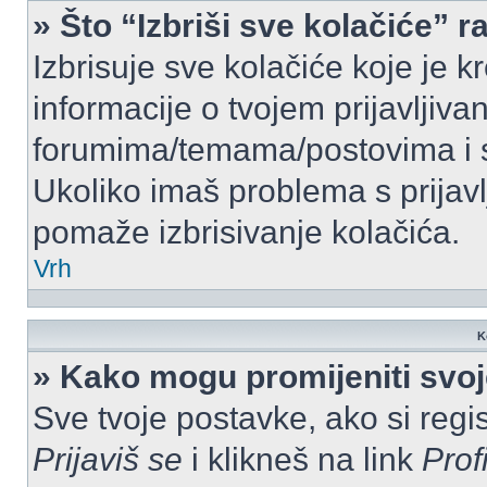
» Što “Izbriši sve kolačiće” r
Izbrisuje sve kolačiće koje je k
informacije o tvojem prijavljiv
forumima/temama/postovima i s
Ukoliko imaš problema s prijavl
pomaže izbrisivanje kolačića.
Vrh
K
» Kako mogu promijeniti svo
Sve tvoje postavke, ako si regis
Prijaviš se
i klikneš na link
Prof