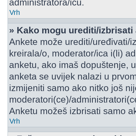
administratora/icu.
Vrh
» Kako mogu urediti/izbrisati
Ankete može urediti/uređivati/izb
kreirala/o, moderator/ica i(li) a
anketu, ako imaš dopuštenje, ur
anketa se uvijek nalazi u prvo
izmijeniti samo ako nitko još ni
moderatori(ce)/administratori(c
Anketu možeš izbrisati samo ako
Vrh