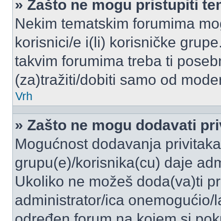
» Zašto ne mogu pristupiti 
Nekim tematskim forumima mogu
korisnici/e i(li) korisničke grup
takvim forumima treba ti poseb
(za)tražiti/dobiti samo od moder
Vrh
» Zašto ne mogu dodavati pri
Mogućnost dodavanja privitaka
grupu(e)/korisnika(cu) daje adm
Ukoliko ne možeš doda(va)ti pr
administrator/ica onemogućio/la
određen forum na kojem si poku