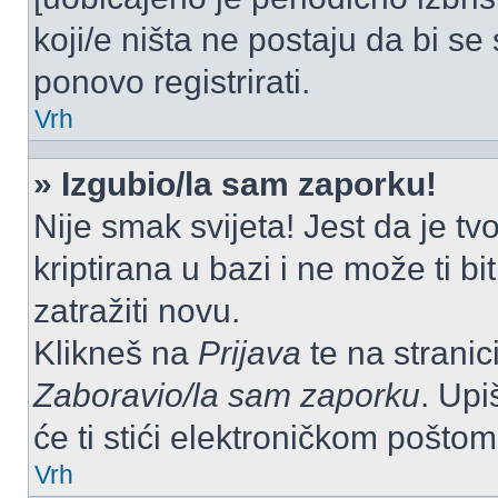
koji/e ništa ne postaju da bi se
ponovo registrirati.
Vrh
» Izgubio/la sam zaporku!
Nije smak svijeta! Jest da je tv
kriptirana u bazi i ne može ti b
zatražiti novu.
Klikneš na
Prijava
te na stranici
Zaboravio/la sam zaporku
. Upi
će ti stići elektroničkom poštom
Vrh