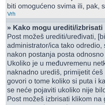
biti omogućeno svima ili, pak, 
Vrh
» Kako mogu urediti/izbrisati
Post možeš urediti/uređivati, [
administrator/ica tako odredi
nakon postanja posta odnosno
Ukoliko je u međuvremenu netko
naknadno urediš, primijetit ćeš
govori o tome koliko si puta i k
se neće pojaviti ukoliko nije bi
Post možeš izbrisati klikom n