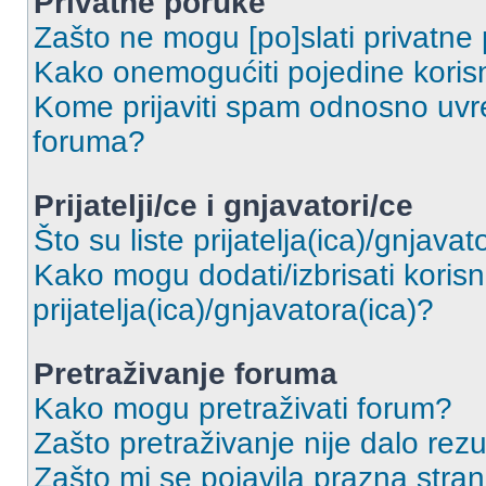
Privatne poruke
Zašto ne mogu [po]slati privatne
Kako onemogućiti pojedine korisn
Kome prijaviti spam odnosno uvre
foruma?
Prijatelji/ce i gnjavatori/ce
Što su liste prijatelja(ica)/gnjavat
Kako mogu dodati/izbrisati korisni
prijatelja(ica)/gnjavatora(ica)?
Pretraživanje foruma
Kako mogu pretraživati forum?
Zašto pretraživanje nije dalo rezu
Zašto mi se pojavila prazna stra