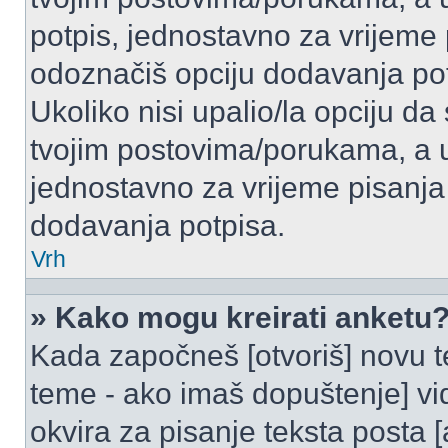
potpis, jednostavno za vrijeme
odoznačiš opciju dodavanja po
Ukoliko nisi upalio/la opciju d
tvojim postovima/porukama, a u 
jednostavno za vrijeme pisanj
dodavanja potpisa.
Vrh
» Kako mogu kreirati anketu
Kada započneš [otvoriš] novu te
teme - ako imaš dopuštenje] vi
okvira za pisanje teksta posta 