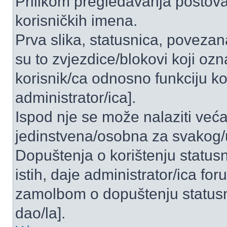
Prilikom pregledavanja postova 
korisničkih imena.
Prva slika, statusnica, povezan
su to zvjezdice/blokovi koji ozn
korisnik/ca odnosno funkciju ko
administrator/ica].
Ispod nje se može nalaziti veća
jedinstvena/osobna za svakog/u
Dopuštenja o korištenju statusn
istih, daje administrator/ica fo
zamolbom o dopuštenju statusni
dao/la].