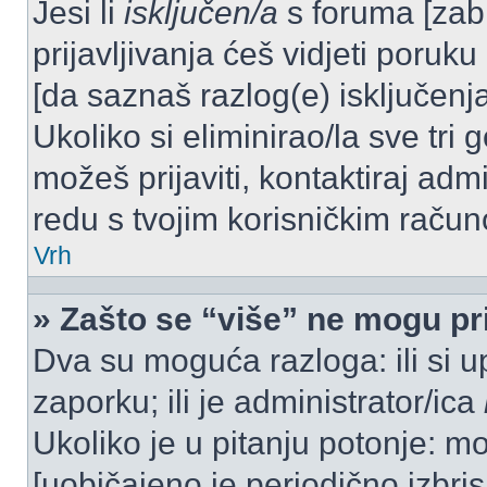
Jesi li
isključen/a
s foruma [zabra
prijavljivanja ćeš vidjeti poruku
[da saznaš razlog(e) isključenja
Ukoliko si eliminirao/la sve tri 
možeš prijaviti, kontaktiraj admi
redu s tvojim korisničkim račun
Vrh
» Zašto se “više” ne mogu pri
Dva su moguća razloga: ili si u
zaporku; ili je administrator/ica
Ukoliko je u pitanju potonje: mo
[uobičajeno je periodično izbri