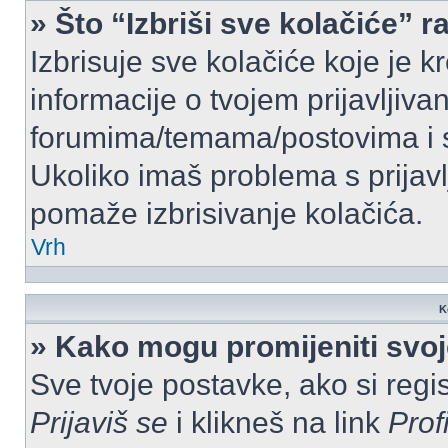
» Što “Izbriši sve kolačiće” r
Izbrisuje sve kolačiće koje je k
informacije o tvojem prijavljiv
forumima/temama/postovima i s
Ukoliko imaš problema s prijavl
pomaže izbrisivanje kolačića.
Vrh
K
» Kako mogu promijeniti svo
Sve tvoje postavke, ako si regis
Prijaviš se
i klikneš na link
Prof