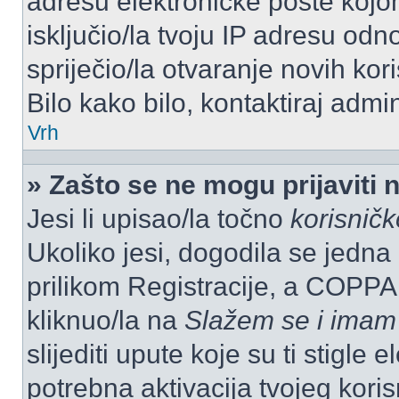
adresu elektroničke pošte kojom
isključio/la tvoju IP adresu od
spriječio/la otvaranje novih kor
Bilo kako bilo, kontaktiraj admi
Vrh
» Zašto se ne mogu prijaviti 
Jesi li upisao/la točno
korisnič
Ukoliko jesi, dogodila se jedna
prilikom Registracije, a COPPA
kliknuo/la na
Slažem se i imam
slijediti upute koje su ti stigle
potrebna aktivacija tvojeg koris