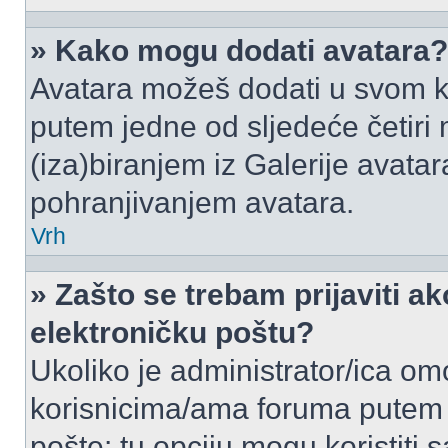
» Kako mogu dodati avatara?
Avatara možeš dodati u svom k
putem jedne od sljedeće četiri
(iza)biranjem iz Galerije avata
pohranjivanjem avatara.
Vrh
» Zašto se trebam prijaviti ak
elektroničku poštu?
Ukoliko je administrator/ica om
korisnicima/ama foruma putem
pošte: tu opciju mogu koristiti s