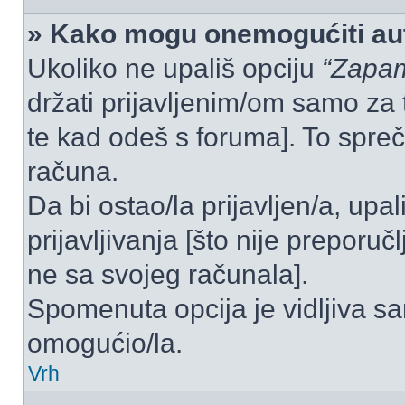
» Kako mogu onemogućiti aut
Ukoliko ne upališ opciju
“Zapam
držati prijavljenim/om samo za 
te kad odeš s foruma]. To spre
računa.
Da bi ostao/la prijavljen/a, upal
prijavljivanja [što nije preporu
ne sa svojeg računala].
Spomenuta opcija je vidljiva sa
omogućio/la.
Vrh