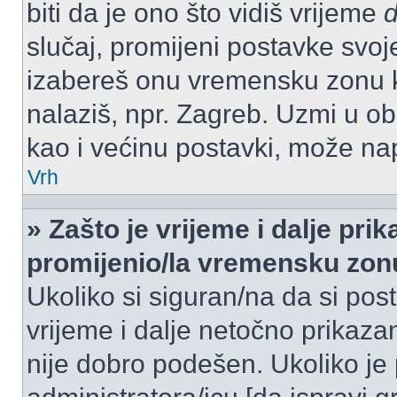
biti da je ono što vidiš vrijeme
slučaj, promijeni postavke svoj
izabereš onu vremensku zonu 
nalaziš, npr. Zagreb. Uzmi u o
kao i većinu postavki, može napr
Vrh
» Zašto je vrijeme i dalje pr
promijenio/la vremensku zon
Ukoliko si siguran/na da si pos
vrijeme i dalje netočno prikazan
nije dobro podešen. Ukoliko je 