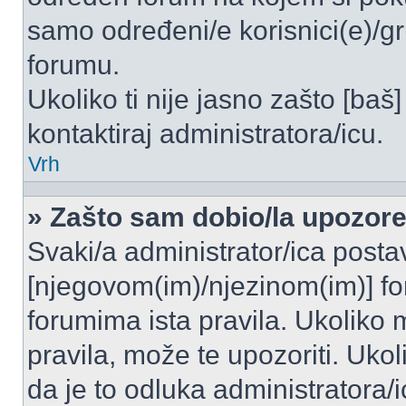
samo određeni/e korisnici(e)/g
forumu.
Ukoliko ti nije jasno zašto [baš]
kontaktiraj administratora/icu.
Vrh
» Zašto sam dobio/la upozor
Svaki/a administrator/ica postavl
[njegovom(im)/njezinom(im)] fo
forumima ista pravila. Ukoliko m
pravila, može te upozoriti. Uko
da je to odluka administratora