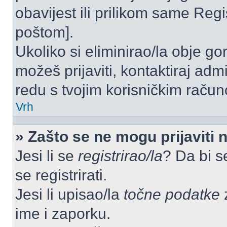
obavijest ili prilikom same Regist
poštom].
Ukoliko si eliminirao/la obje go
možeš prijaviti, kontaktiraj admi
redu s tvojim korisničkim račun
Vrh
» Zašto se ne mogu prijaviti 
Jesi li se
registrirao/la
? Da bi s
se registrirati.
Jesi li upisao/la
točne podatke
z
ime i zaporku.