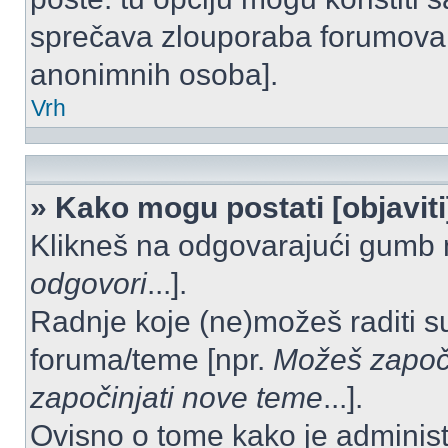
sprečava zlouporaba forumova 
anonimnih osoba].
Vrh
» Kako mogu postati [objavit
Klikneš na odgovarajući gumb 
odgovori
...].
Radnje koje (ne)možeš raditi s
foruma/teme [npr.
Možeš započi
započinjati nove teme
...].
Ovisno o tome kako je administ