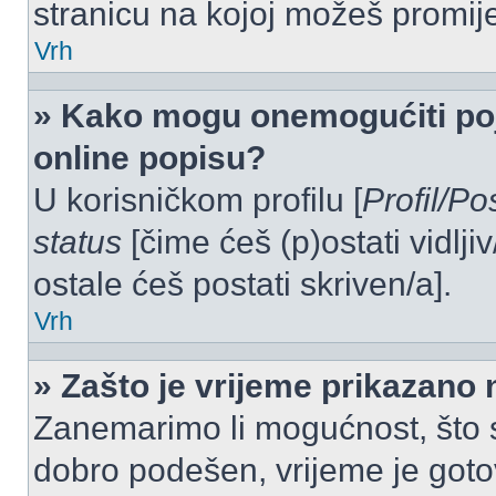
stranicu na kojoj možeš promij
Vrh
» Kako mogu onemogućiti po
online popisu?
U korisničkom profilu [
Profil/Po
status
[čime ćeš (p)ostati vidlji
ostale ćeš postati skriven/a].
Vrh
» Zašto je vrijeme prikazano
Zanemarimo li mogućnost, što se
dobro podešen, vrijeme je goto