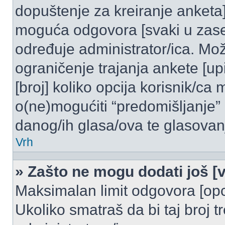
dopuštenje za kreiranje anketa]
moguća odgovora [svaki u zase
određuje administrator/ica. Mož
ograničenje trajanja ankete [u
[broj] koliko opcija korisnik/ca
o(ne)mogućiti “predomišljanje”
danog/ih glasa/ova te glasovanj
Vrh
» Zašto ne mogu dodati još [v
Maksimalan limit odgovora [opci
Ukoliko smatraš da bi taj broj t