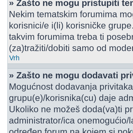
» Zašto ne mogu pristupiti 
Nekim tematskim forumima mogu
korisnici/e i(li) korisničke grup
takvim forumima treba ti poseb
(za)tražiti/dobiti samo od moder
Vrh
» Zašto ne mogu dodavati pri
Mogućnost dodavanja privitaka
grupu(e)/korisnika(cu) daje adm
Ukoliko ne možeš doda(va)ti pr
administrator/ica onemogućio/la
određen forum na kojem si poku