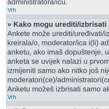
administratora/icu.
Vrh
» Kako mogu urediti/izbrisati
Ankete može urediti/uređivati/izb
kreirala/o, moderator/ica i(li) a
anketu, ako imaš dopuštenje, ur
anketa se uvijek nalazi u prvo
izmijeniti samo ako nitko još ni
moderatori(ce)/administratori(c
Anketu možeš izbrisati samo ako
Vrh