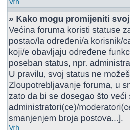
Vrh
» Kako mogu promijeniti svoj
Većina foruma koristi statuse z
postao/la određeni/a korisnik/ca
koji/e obavljaju određene funkc
poseban status, npr. administrat
U pravilu, svoj status ne možeš 
Zloupotrebljavanje foruma, u 
zato da bi se dosegao što veći
administratori(ce)/moderatori
smanjenjem broja postova...].
Vrh