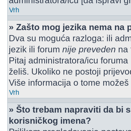
administratora/icu [da ispravi g
Vrh
» Zašto mog jezika nema na 
Dva su moguća razloga: ili admi
jezik ili forum
nije preveden
na t
Pitaj administratora/icu foruma m
želiš. Ukoliko ne postoji prijev
Više informacija o tome možeš
Vrh
» Što trebam napraviti da bi s
korisničkog imena?