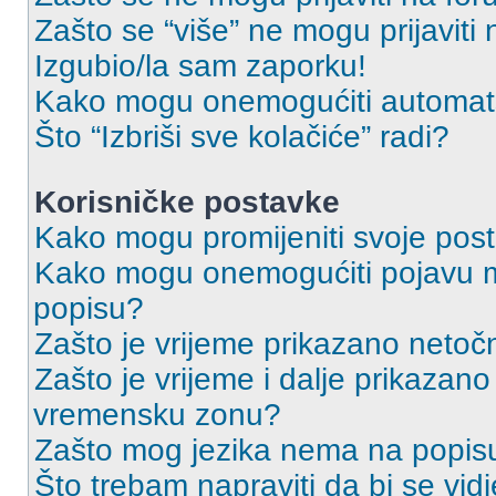
Zašto se “više” ne mogu prijaviti
Izgubio/la sam zaporku!
Kako mogu onemogućiti automats
Što “Izbriši sve kolačiće” radi?
Korisničke postavke
Kako mogu promijeniti svoje pos
Kako mogu onemogućiti pojavu m
popisu?
Zašto je vrijeme prikazano netoč
Zašto je vrijeme i dalje prikazan
vremensku zonu?
Zašto mog jezika nema na popis
Što trebam napraviti da bi se vid