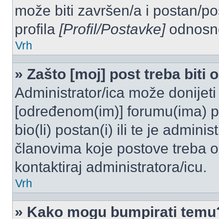
može biti završen/a i postan/po
profila
[Profil/Postavke]
odnosno
Vrh
» Zašto [moj] post treba biti
Administrator/ica može donijeti
[određenom(im)] forumu(ima) po
bio(li) postan(i) ili te je admini
članovima koje postove treba odo
kontaktiraj administratora/icu.
Vrh
» Kako mogu bumpirati temu