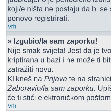
koji/e ništa ne postaju da bi se
ponovo registrirati.
Vrh
» Izgubio/la sam zaporku!
Nije smak svijeta! Jest da je tv
kriptirana u bazi i ne može ti b
zatražiti novu.
Klikneš na
Prijava
te na stranici
Zaboravio/la sam zaporku
. Upi
će ti stići elektroničkom poštom
Vrh