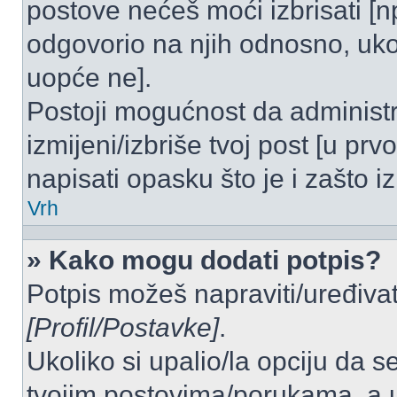
postove nećeš moći izbrisati [
odgovorio na njih odnosno, ukol
uopće ne].
Postoji mogućnost da administr
izmijeni/izbriše tvoj post [u pr
napisati opasku što je i zašto iz
Vrh
» Kako mogu dodati potpis?
Potpis možeš napraviti/uređivat
[Profil/Postavke]
.
Ukoliko si upalio/la opciju da 
tvojim postovima/porukama, a u