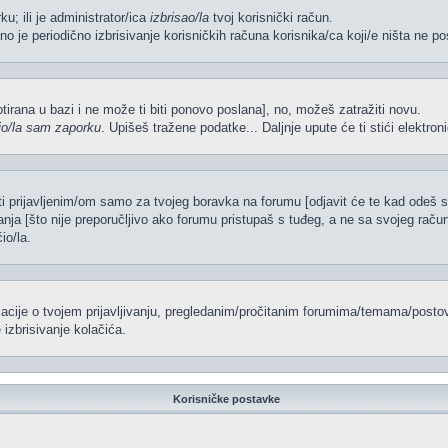
ku; ili je administrator/ica
izbrisao/la
tvoj korisnički račun.
no je periodično izbrisivanje korisničkih računa korisnika/ca koji/e ništa ne po
iptirana u bazi i ne može ti biti ponovo poslana], no, možeš zatražiti novu.
io/la sam zaporku
. Upišeš tražene podatke... Daljnje upute će ti stići elektr
ti prijavljenim/om samo za tvojeg boravka na forumu [odjavit će te kad odeš 
vanja [što nije preporučljivo ako forumu pristupaš s tuđeg, a ne sa svojeg račun
io/la.
rmacije o tvojem prijavljivanju, pregledanim/pročitanim forumima/temama/postov
izbrisivanje kolačića.
Korisničke postavke