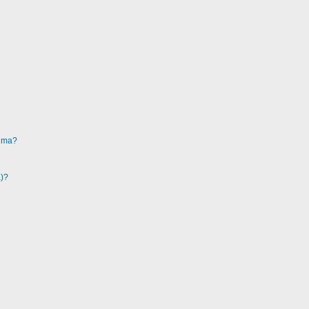
ruma?
a)?