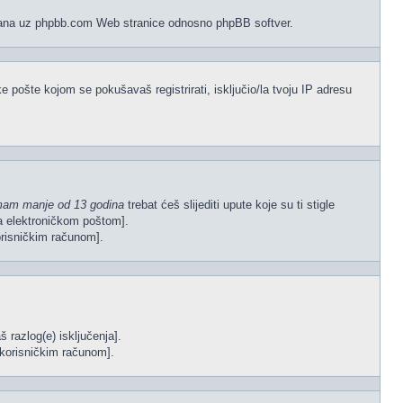
vezana uz phpbb.com Web stranice odnosno phpBB softver.
e pošte kojom se pokušavaš registrirati, isključio/la tvoju IP adresu
mam manje od 13 godina
trebat ćeš slijediti upute koje su ti stigle
gla elektroničkom poštom].
korisničkim računom].
š razlog(e) isključenja].
im korisničkim računom].