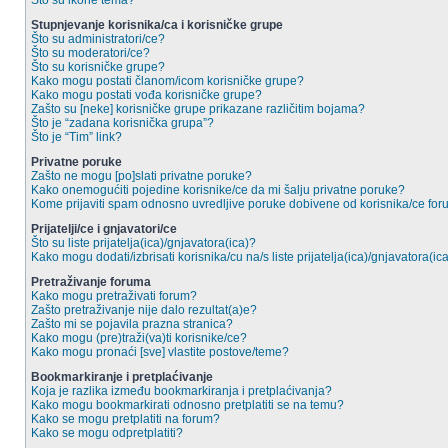
Što su ikone tema?
Stupnjevanje korisnika/ca i korisničke grupe
Što su administratori/ce?
Što su moderatori/ce?
Što su korisničke grupe?
Kako mogu postati članom/icom korisničke grupe?
Kako mogu postati vođa korisničke grupe?
Zašto su [neke] korisničke grupe prikazane različitim bojama?
Što je “zadana korisnička grupa”?
Što je “Tim” link?
Privatne poruke
Zašto ne mogu [po]slati privatne poruke?
Kako onemogućiti pojedine korisnike/ce da mi šalju privatne poruke?
Kome prijaviti spam odnosno uvredljive poruke dobivene od korisnika/ce fo
Prijatelji/ce i gnjavatori/ce
Što su liste prijatelja(ica)/gnjavatora(ica)?
Kako mogu dodati/izbrisati korisnika/cu na/s liste prijatelja(ica)/gnjavatora(ic
Pretraživanje foruma
Kako mogu pretraživati forum?
Zašto pretraživanje nije dalo rezultat(a)e?
Zašto mi se pojavila prazna stranica?
Kako mogu (pre)traži(va)ti korisnike/ce?
Kako mogu pronaći [sve] vlastite postove/teme?
Bookmarkiranje i pretplaćivanje
Koja je razlika između bookmarkiranja i pretplaćivanja?
Kako mogu bookmarkirati odnosno pretplatiti se na temu?
Kako se mogu pretplatiti na forum?
Kako se mogu odpretplatiti?