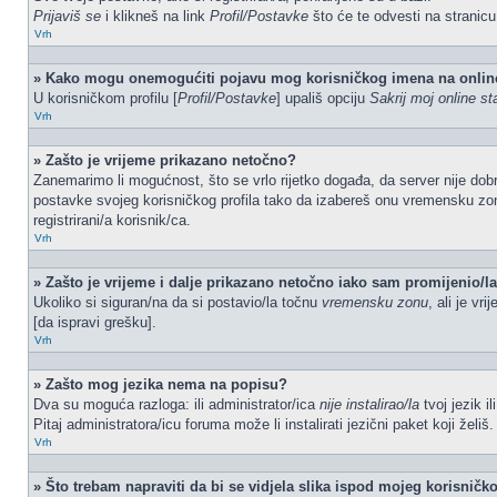
Prijaviš se
i klikneš na link
Profil/Postavke
što će te odvesti na stranic
Vrh
» Kako mogu onemogućiti pojavu mog korisničkog imena na onlin
U korisničkom profilu [
Profil/Postavke
] upališ opciju
Sakrij moj online st
Vrh
» Zašto je vrijeme prikazano netočno?
Zanemarimo li mogućnost, što se vrlo rijetko događa, da server nije dobr
postavke svojeg korisničkog profila tako da izabereš onu vremensku zo
registrirani/a korisnik/ca.
Vrh
» Zašto je vrijeme i dalje prikazano netočno iako sam promijenio/
Ukoliko si siguran/na da si postavio/la točnu
vremensku zonu
, ali je vr
[da ispravi grešku].
Vrh
» Zašto mog jezika nema na popisu?
Dva su moguća razloga: ili administrator/ica
nije instalirao/la
tvoj jezik i
Pitaj administratora/icu foruma može li instalirati jezični paket koji žel
Vrh
» Što trebam napraviti da bi se vidjela slika ispod mojeg korisnič