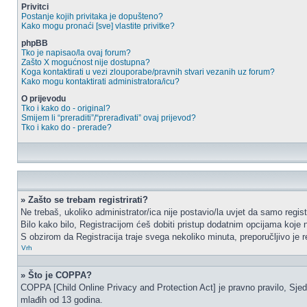
Privitci
Postanje kojih privitaka je dopušteno?
Kako mogu pronaći [sve] vlastite privitke?
phpBB
Tko je napisao/la ovaj forum?
Zašto X mogućnost nije dostupna?
Koga kontaktirati u vezi zlouporabe/pravnih stvari vezanih uz forum?
Kako mogu kontaktirati administratora/icu?
O prijevodu
Tko i kako do - original?
Smijem li “preraditi”/“prerađivati” ovaj prijevod?
Tko i kako do - prerade?
» Zašto se trebam registrirati?
Ne trebaš, ukoliko administrator/ica nije postavio/la uvjet da samo regi
Bilo kako bilo, Registracijom ćeš dobiti pristup dodatnim opcijama koje n
S obzirom da Registracija traje svega nekoliko minuta, preporučljivo je reg
Vrh
» Što je COPPA?
COPPA [Child Online Privacy and Protection Act] je pravno pravilo, Sjed
mlađih od 13 godina.