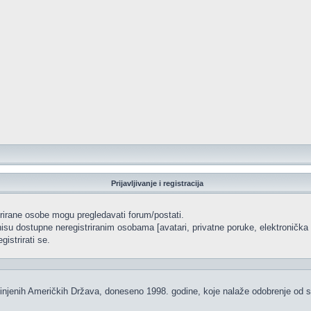
Prijavljivanje i registracija
strirane osobe mogu pregledavati forum/postati.
isu dostupne neregistriranim osobama [avatari, privatne poruke, elektronička p
istrirati se.
injenih Američkih Država, doneseno 1998. godine, koje nalaže odobrenje od str