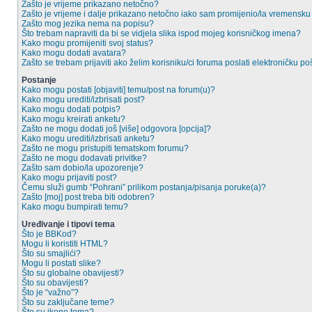
Zašto je vrijeme prikazano netočno?
Zašto je vrijeme i dalje prikazano netočno iako sam promijenio/la vremensk
Zašto mog jezika nema na popisu?
Što trebam napraviti da bi se vidjela slika ispod mojeg korisničkog imena?
Kako mogu promijeniti svoj status?
Kako mogu dodati avatara?
Zašto se trebam prijaviti ako želim korisniku/ci foruma poslati elektroničku po
Postanje
Kako mogu postati [objaviti] temu/post na forum(u)?
Kako mogu urediti/izbrisati post?
Kako mogu dodati potpis?
Kako mogu kreirati anketu?
Zašto ne mogu dodati još [više] odgovora [opcija]?
Kako mogu urediti/izbrisati anketu?
Zašto ne mogu pristupiti tematskom forumu?
Zašto ne mogu dodavati privitke?
Zašto sam dobio/la upozorenje?
Kako mogu prijaviti post?
Čemu služi gumb “Pohrani” prilikom postanja/pisanja poruke(a)?
Zašto [moj] post treba biti odobren?
Kako mogu bumpirati temu?
Uređivanje i tipovi tema
Što je BBKod?
Mogu li koristiti HTML?
Što su smajlići?
Mogu li postati slike?
Što su globalne obavijesti?
Što su obavijesti?
Što je “važno”?
Što su zaključane teme?