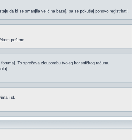
staju da bi se smanjila veličina baze], pa se pokušaj ponovo registrirati.
oničkom poštom.
s foruma]. To sprečava zlouporabu tvojeg korisničkog računa.
ala].
ima i sl.