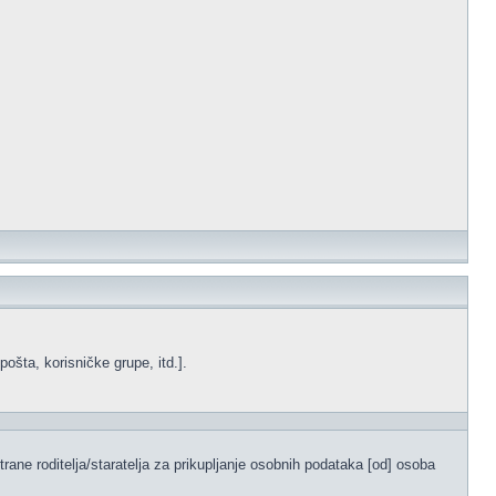
ošta, korisničke grupe, itd.].
ane roditelja/staratelja za prikupljanje osobnih podataka [od] osoba