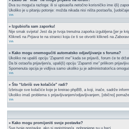
Dva su moguća razloga: ili si upisao/la
netočno
korisničko ime i(li) zapor
Ukoliko je u pitanju potonje: možda nikada nisi ništa postao/la, [uobičaje
Vrh
» Izgubio/la sam zaporku!
Nije smak svijeta! Jest da je tvoja trenutna zaporka izgubljena [jer je kr
Klikneš na
Prijava
te na stranici koja će ti se otvoriti klikneš na
Zaborav
Vrh
» Kako mogu onemogućiti automatsko odjavljivanje s foruma?
Ukoliko ne upališ opciju
“Zapamti me”
kada se prijaviš, forum će te drža
Da bi ostao/la prijavljen/a, upali(š) opciju
“Zapamti me”
prilikom prijavlji
Spomenuta opcija je vidljiva samo ukoliko ju je administrator/ica omoguć
Vrh
» Što “Izbriši sve kolačiće” radi?
Izbrisuje sve kolačiće koje je kreirao phpBB, a koji, inače, sadrže info
Ukoliko imaš problema s prijavljivanjem/odjavljivanjem, [obično] pomaže 
Vrh
» Kako mogu promijeniti svoje postavke?
Sve tvoje postavke, ako si registriran/a, pohranjene su u bazi.