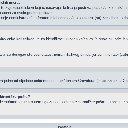
ničkih imena.
to zvjezdice/blokovi koji označavaju: koliko je postova postao/la korisnik/ca 
/osobna za svakog/u korisnika/cu].
, daje administrator/ica foruma [slobodno ga/ju kontaktiraj (sa) zamolbom o dop
dređeni/a korisnik/ca, te za identifikaciju korisnika/ca koji/e obavljaju određ
a bi se dosegao što veći status, nema nikakvog smisla jer administratori(ce
 jedne od sljedeće četiri metode: korištenjem Gravatara, (iza)biranjem iz Ga
lektroničku poštu?
snicima/ama foruma putem ugrađenog obrasca elektroničke pošte: tu opciju mogu
Postanje