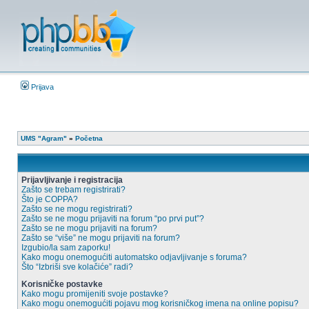
Prijava
UMS "Agram"
»
Početna
Prijavljivanje i registracija
Zašto se trebam registrirati?
Što je COPPA?
Zašto se ne mogu registrirati?
Zašto se ne mogu prijaviti na forum “po prvi put”?
Zašto se ne mogu prijaviti na forum?
Zašto se “više” ne mogu prijaviti na forum?
Izgubio/la sam zaporku!
Kako mogu onemogućiti automatsko odjavljivanje s foruma?
Što “Izbriši sve kolačiće” radi?
Korisničke postavke
Kako mogu promijeniti svoje postavke?
Kako mogu onemogućiti pojavu mog korisničkog imena na online popisu?