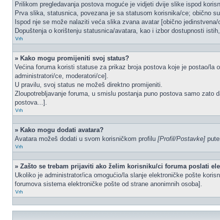
Prilikom pregledavanja postova moguće je vidjeti dvije slike ispod koris
Prva slika, statusnica, povezana je sa statusom korisnika/ce; obično su 
Ispod nje se može nalaziti veća slika zvana avatar [obično jedinstvena
Dopuštenja o korištenju statusnica/avatara, kao i izbor dostupnosti istih
Vrh
» Kako mogu promijeniti svoj status?
Većina foruma koristi statuse za prikaz broja postova koje je postao/la o
administratori/ce, moderatori/ce].
U pravilu, svoj status ne možeš direktno promijeniti.
Zloupotrebljavanje foruma, u smislu postanja puno postova samo zato d
postova...].
Vrh
» Kako mogu dodati avatara?
Avatara možeš dodati u svom korisničkom profilu
[Profil/Postavke]
putem
Vrh
» Zašto se trebam prijaviti ako želim korisniku/ci foruma poslati e
Ukoliko je administrator/ica omogućio/la slanje elektroničke pošte kori
forumova sistema elektroničke pošte od strane anonimnih osoba].
Vrh