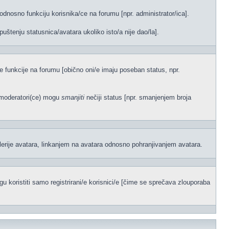
odnosno funkciju korisnika/ce na forumu [npr. administrator/ica].
uštenju statusnica/avatara ukoliko isto/a nije dao/la].
ene funkcije na forumu [obično oni/e imaju poseban status, npr.
)/moderatori(ce) mogu
smanjiti
nečiji status [npr. smanjenjem broja
lerije avatara, linkanjem na avatara odnosno pohranjivanjem avatara.
 koristiti samo registrirani/e korisnici/e [čime se sprečava zlouporaba