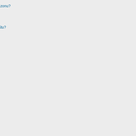
u zonu?
štu?