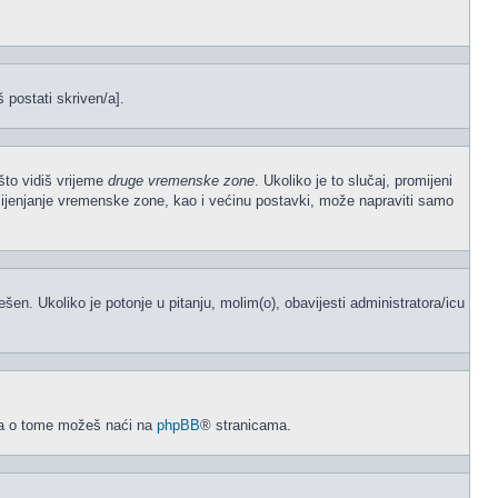
š postati skriven/a].
što vidiš vrijeme
druge vremenske zone
. Ukoliko je to slučaj, promijeni
mijenjanje vremenske zone, kao i većinu postavki, može napraviti samo
odešen. Ukoliko je potonje u pitanju, molim(o), obavijesti administratora/icu
acija o tome možeš naći na
phpBB
® stranicama.