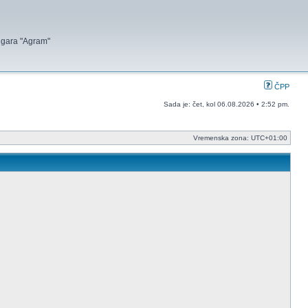
 igara "Agram"
ČPP
Sada je: čet, kol 06.08.2026 • 2:52 pm.
Vremenska zona:
UTC+01:00