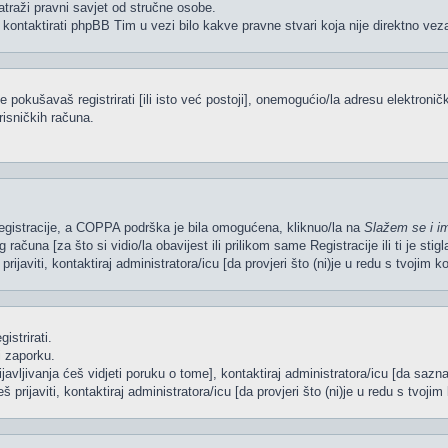
atraži pravni savjet od stručne osobe.
 kontaktirati phpBB Tim u vezi bilo kakve pravne stvari koja nije direktno 
pokušavaš registrirati [ili isto već postoji], onemogućio/la adresu elektroničk
risničkih računa.
 Registracije, a COPPA podrška je bila omogućena, kliknuo/la na
Slažem se i i
računa [za što si vidio/la obavijest ili prilikom same Registracije ili ti je sti
rijaviti, kontaktiraj administratora/icu [da provjeri što (ni)je u redu s tvojim 
istrirati.
i zaporku.
ijavljivanja ćeš vidjeti poruku o tome], kontaktiraj administratora/icu [da sazna
š prijaviti, kontaktiraj administratora/icu [da provjeri što (ni)je u redu s tvoj