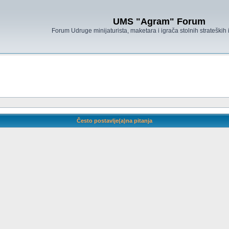
UMS "Agram" Forum
Forum Udruge minijaturista, maketara i igrača stolnih strateških
Često postavlje(a)na pitanja