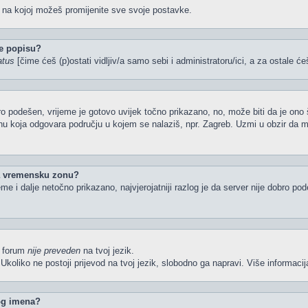
u na kojoj možeš promijenite sve svoje postavke.
e popisu?
atus
[čime ćeš (p)ostati vidljiv/a samo sebi i administratoru/ici, a za ostale će
o podešen, vrijeme je gotovo uvijek točno prikazano, no, može biti da je ono 
nu koja odgovara području u kojem se nalaziš, npr. Zagreb. Uzmi u obzir da 
la vremensku zonu?
ijeme i dalje netočno prikazano, najvjerojatniji razlog je da server nije dobro p
li forum
nije preveden
na tvoj jezik.
iš. Ukoliko ne postoji prijevod na tvoj jezik, slobodno ga napravi. Više inform
kog imena?