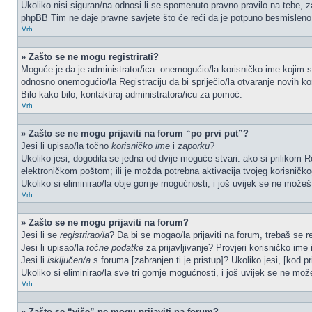
Ukoliko nisi siguran/na odnosi li se spomenuto pravno pravilo na tebe, z
phpBB Tim ne daje pravne savjete što će reći da je potpuno besmisleno
Vrh
» Zašto se ne mogu registrirati?
Moguće je da je administrator/ica: onemogućio/la korisničko ime kojim se 
odnosno onemogućio/la Registraciju da bi spriječio/la otvaranje novih ko
Bilo kako bilo, kontaktiraj administratora/icu za pomoć.
Vrh
» Zašto se ne mogu prijaviti na forum “po prvi put”?
Jesi li upisao/la točno
korisničko ime
i
zaporku
?
Ukoliko jesi, dogodila se jedna od dvije moguće stvari: ako si prilikom
elektroničkom poštom; ili je možda potrebna aktivacija tvojeg korisničkog 
Ukoliko si eliminirao/la obje gornje mogućnosti, i još uvijek se ne možeš p
Vrh
» Zašto se ne mogu prijaviti na forum?
Jesi li se
registrirao/la
? Da bi se mogao/la prijaviti na forum, trebaš se reg
Jesi li upisao/la
točne podatke
za prijavljivanje? Provjeri korisničko ime 
Jesi li
isključen/a
s foruma [zabranjen ti je pristup]? Ukoliko jesi, [kod pr
Ukoliko si eliminirao/la sve tri gornje mogućnosti, i još uvijek se ne može
Vrh
» Zašto se “više” ne mogu prijaviti na forum?