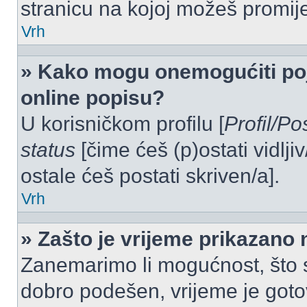
stranicu na kojoj možeš promij
Vrh
» Kako mogu onemogućiti po
online popisu?
U korisničkom profilu [
Profil/Po
status
[čime ćeš (p)ostati vidlji
ostale ćeš postati skriven/a].
Vrh
» Zašto je vrijeme prikazano
Zanemarimo li mogućnost, što se
dobro podešen, vrijeme je goto