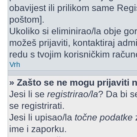
obavijest ili prilikom same Regist
poštom].
Ukoliko si eliminirao/la obje go
možeš prijaviti, kontaktiraj admi
redu s tvojim korisničkim račun
Vrh
» Zašto se ne mogu prijaviti 
Jesi li se
registrirao/la
? Da bi s
se registrirati.
Jesi li upisao/la
točne podatke
z
ime i zaporku.