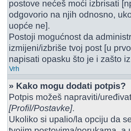
postove nećeš moći izbrisati [
odgovorio na njih odnosno, ukol
uopće ne].
Postoji mogućnost da administr
izmijeni/izbriše tvoj post [u pr
napisati opasku što je i zašto iz
Vrh
» Kako mogu dodati potpis?
Potpis možeš napraviti/uređivat
[Profil/Postavke]
.
Ukoliko si upalio/la opciju da 
tvojim postovima/porukama, a u