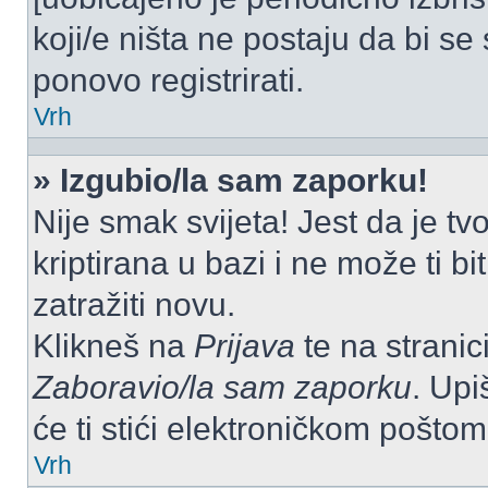
koji/e ništa ne postaju da bi se
ponovo registrirati.
Vrh
» Izgubio/la sam zaporku!
Nije smak svijeta! Jest da je tv
kriptirana u bazi i ne može ti b
zatražiti novu.
Klikneš na
Prijava
te na stranici
Zaboravio/la sam zaporku
. Upi
će ti stići elektroničkom poštom
Vrh