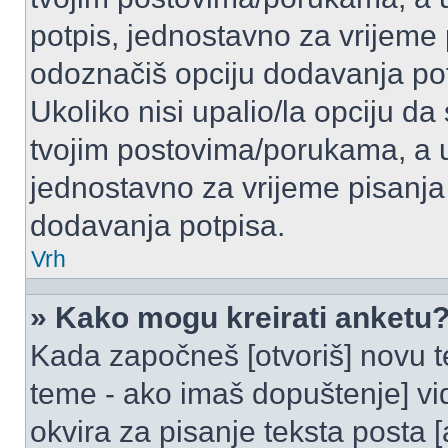
potpis, jednostavno za vrijeme
odoznačiš opciju dodavanja po
Ukoliko nisi upalio/la opciju d
tvojim postovima/porukama, a u 
jednostavno za vrijeme pisanj
dodavanja potpisa.
Vrh
» Kako mogu kreirati anketu
Kada započneš [otvoriš] novu te
teme - ako imaš dopuštenje] vi
okvira za pisanje teksta posta 