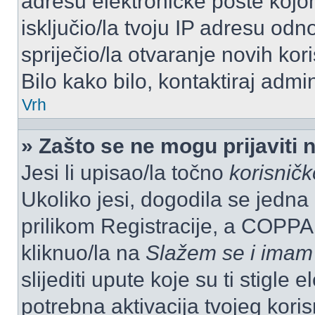
adresu elektroničke pošte kojom
isključio/la tvoju IP adresu od
spriječio/la otvaranje novih kor
Bilo kako bilo, kontaktiraj admi
Vrh
» Zašto se ne mogu prijaviti 
Jesi li upisao/la točno
korisnič
Ukoliko jesi, dogodila se jedna
prilikom Registracije, a COPPA
kliknuo/la na
Slažem se i imam
slijediti upute koje su ti stigle
potrebna aktivacija tvojeg koris