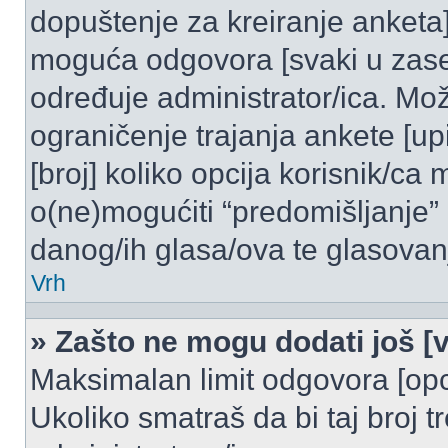
dopuštenje za kreiranje anketa]
moguća odgovora [svaki u zase
određuje administrator/ica. Mož
ograničenje trajanja ankete [u
[broj] koliko opcija korisnik/ca
o(ne)mogućiti “predomišljanje”
danog/ih glasa/ova te glasovanj
Vrh
» Zašto ne mogu dodati još [v
Maksimalan limit odgovora [opci
Ukoliko smatraš da bi taj broj t