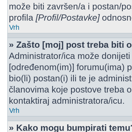
može biti završen/a i postan/po
profila
[Profil/Postavke]
odnosno
Vrh
» Zašto [moj] post treba biti
Administrator/ica može donijeti
[određenom(im)] forumu(ima) po
bio(li) postan(i) ili te je admini
članovima koje postove treba odo
kontaktiraj administratora/icu.
Vrh
» Kako mogu bumpirati temu