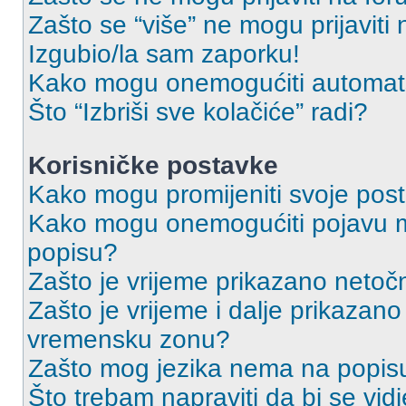
Zašto se “više” ne mogu prijaviti
Izgubio/la sam zaporku!
Kako mogu onemogućiti automats
Što “Izbriši sve kolačiće” radi?
Korisničke postavke
Kako mogu promijeniti svoje pos
Kako mogu onemogućiti pojavu m
popisu?
Zašto je vrijeme prikazano netoč
Zašto je vrijeme i dalje prikazan
vremensku zonu?
Zašto mog jezika nema na popis
Što trebam napraviti da bi se vid