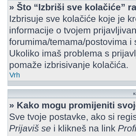
» Što “Izbriši sve kolačiće” r
Izbrisuje sve kolačiće koje je k
informacije o tvojem prijavljiv
forumima/temama/postovima i s
Ukoliko imaš problema s prijavl
pomaže izbrisivanje kolačića.
Vrh
K
» Kako mogu promijeniti svo
Sve tvoje postavke, ako si regis
Prijaviš se
i klikneš na link
Prof