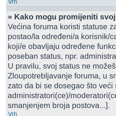
Vrh
» Kako mogu promijeniti svoj
Većina foruma koristi statuse z
postao/la određeni/a korisnik/ca
koji/e obavljaju određene funkc
poseban status, npr. administrat
U pravilu, svoj status ne možeš 
Zloupotrebljavanje foruma, u 
zato da bi se dosegao što veći
administratori(ce)/moderatori
smanjenjem broja postova...].
Vrh