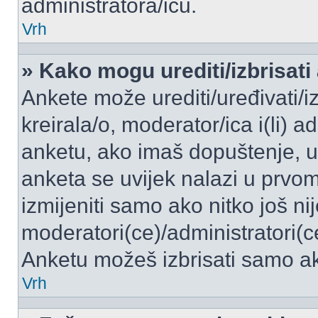
administratora/icu.
Vrh
» Kako mogu urediti/izbrisati
Ankete može urediti/uređivati/izb
kreirala/o, moderator/ica i(li) a
anketu, ako imaš dopuštenje, ur
anketa se uvijek nalazi u prvo
izmijeniti samo ako nitko još ni
moderatori(ce)/administratori(c
Anketu možeš izbrisati samo ako
Vrh