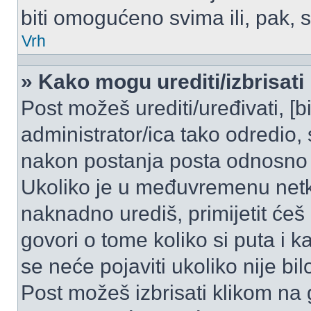
biti omogućeno svima ili, pak, 
Vrh
» Kako mogu urediti/izbrisati
Post možeš urediti/uređivati, [
administrator/ica tako odredi
nakon postanja posta odnosno
Ukoliko je u međuvremenu netko
naknadno urediš, primijetit ćeš
govori o tome koliko si puta i k
se neće pojaviti ukoliko nije bi
Post možeš izbrisati klikom n