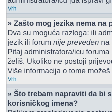
administratora/icu [da ispravi g
Vrh
» Zašto mog jezika nema na 
Dva su moguća razloga: ili admi
jezik ili forum
nije preveden
na t
Pitaj administratora/icu foruma m
želiš. Ukoliko ne postoji prijev
Više informacija o tome možeš
Vrh
» Što trebam napraviti da bi s
korisničkog imena?