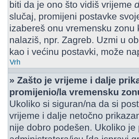
biti da je ono što vidiš vrijeme
slučaj, promijeni postavke svoj
izabereš onu vremensku zonu 
nalaziš, npr. Zagreb. Uzmi u o
kao i većinu postavki, može napr
Vrh
» Zašto je vrijeme i dalje pr
promijenio/la vremensku zon
Ukoliko si siguran/na da si pos
vrijeme i dalje netočno prikazan
nije dobro podešen. Ukoliko je 