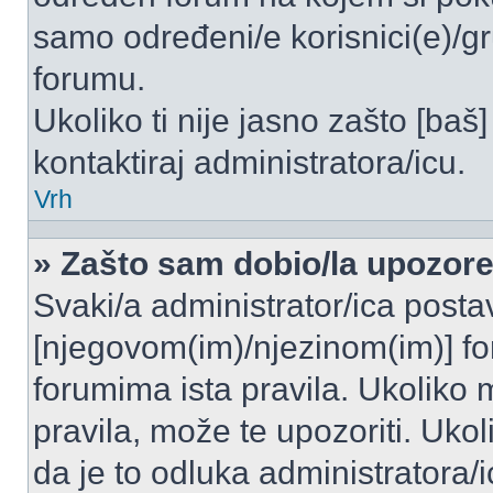
samo određeni/e korisnici(e)/g
forumu.
Ukoliko ti nije jasno zašto [baš]
kontaktiraj administratora/icu.
Vrh
» Zašto sam dobio/la upozor
Svaki/a administrator/ica postavl
[njegovom(im)/njezinom(im)] fo
forumima ista pravila. Ukoliko m
pravila, može te upozoriti. Uko
da je to odluka administratora