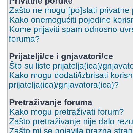
Privatne poruke
Zašto ne mogu [po]slati privatne
Kako onemogućiti pojedine korisn
Kome prijaviti spam odnosno uvre
foruma?
Prijatelji/ce i gnjavatori/ce
Što su liste prijatelja(ica)/gnjavat
Kako mogu dodati/izbrisati korisni
prijatelja(ica)/gnjavatora(ica)?
Pretraživanje foruma
Kako mogu pretraživati forum?
Zašto pretraživanje nije dalo rezu
Zašto mi se pojavila prazna stra