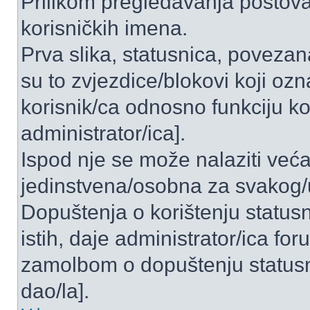
Prilikom pregledavanja postova 
korisničkih imena.
Prva slika, statusnica, povezan
su to zvjezdice/blokovi koji ozn
korisnik/ca odnosno funkciju ko
administrator/ica].
Ispod nje se može nalaziti veća
jedinstvena/osobna za svakog/u
Dopuštenja o korištenju statusn
istih, daje administrator/ica fo
zamolbom o dopuštenju statusni
dao/la].