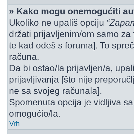
» Kako mogu onemogućiti aut
Ukoliko ne upališ opciju
“Zapam
držati prijavljenim/om samo za 
te kad odeš s foruma]. To spre
računa.
Da bi ostao/la prijavljen/a, upal
prijavljivanja [što nije preporu
ne sa svojeg računala].
Spomenuta opcija je vidljiva sa
omogućio/la.
Vrh