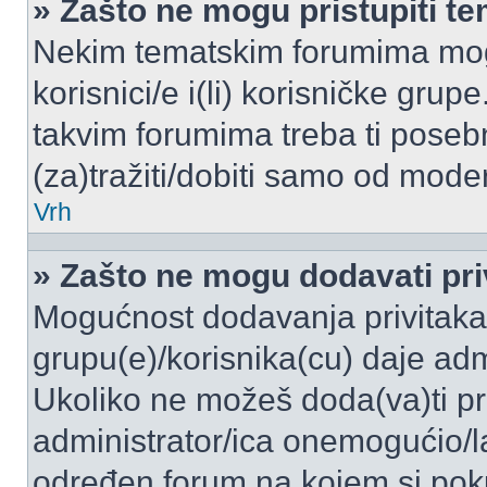
» Zašto ne mogu pristupiti 
Nekim tematskim forumima mogu
korisnici/e i(li) korisničke grup
takvim forumima treba ti poseb
(za)tražiti/dobiti samo od moder
Vrh
» Zašto ne mogu dodavati pri
Mogućnost dodavanja privitaka
grupu(e)/korisnika(cu) daje adm
Ukoliko ne možeš doda(va)ti pr
administrator/ica onemogućio/la
određen forum na kojem si poku