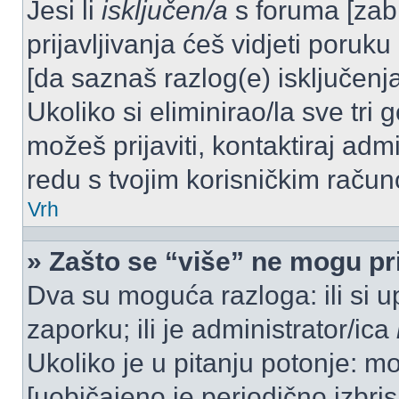
Jesi li
isključen/a
s foruma [zabra
prijavljivanja ćeš vidjeti poruku
[da saznaš razlog(e) isključenja
Ukoliko si eliminirao/la sve tri 
možeš prijaviti, kontaktiraj admi
redu s tvojim korisničkim račun
Vrh
» Zašto se “više” ne mogu pri
Dva su moguća razloga: ili si u
zaporku; ili je administrator/ica
Ukoliko je u pitanju potonje: mo
[uobičajeno je periodično izbri