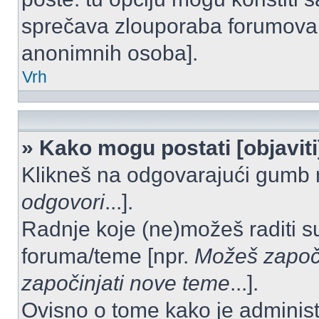
sprečava zlouporaba forumova 
anonimnih osoba].
Vrh
» Kako mogu postati [objavit
Klikneš na odgovarajući gumb 
odgovori
...].
Radnje koje (ne)možeš raditi s
foruma/teme [npr.
Možeš započi
započinjati nove teme
...].
Ovisno o tome kako je administ