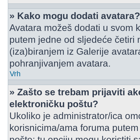
» Kako mogu dodati avatara?
Avatara možeš dodati u svom k
putem jedne od sljedeće četiri
(iza)biranjem iz Galerije avata
pohranjivanjem avatara.
Vrh
» Zašto se trebam prijaviti ak
elektroničku poštu?
Ukoliko je administrator/ica om
korisnicima/ama foruma putem
pošte: tu opciju mogu koristiti s