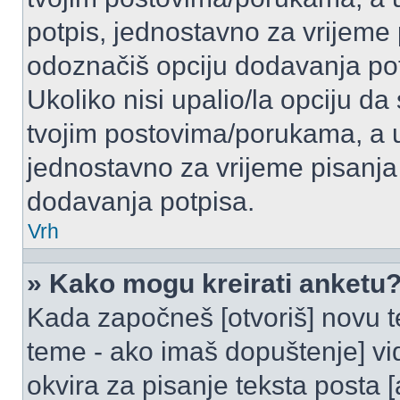
potpis, jednostavno za vrijeme
odoznačiš opciju dodavanja po
Ukoliko nisi upalio/la opciju d
tvojim postovima/porukama, a u 
jednostavno za vrijeme pisanj
dodavanja potpisa.
Vrh
» Kako mogu kreirati anketu
Kada započneš [otvoriš] novu te
teme - ako imaš dopuštenje] vi
okvira za pisanje teksta posta 