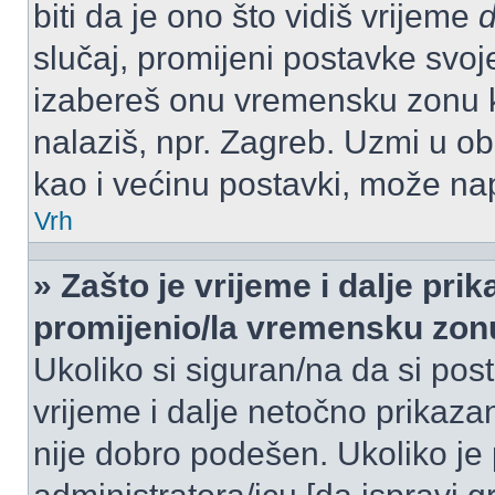
biti da je ono što vidiš vrijeme
slučaj, promijeni postavke svoj
izabereš onu vremensku zonu 
nalaziš, npr. Zagreb. Uzmi u o
kao i većinu postavki, može napr
Vrh
» Zašto je vrijeme i dalje pr
promijenio/la vremensku zon
Ukoliko si siguran/na da si pos
vrijeme i dalje netočno prikazan
nije dobro podešen. Ukoliko je 