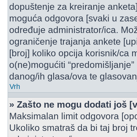
dopuštenje za kreiranje anketa]
moguća odgovora [svaki u zase
određuje administrator/ica. Mož
ograničenje trajanja ankete [u
[broj] koliko opcija korisnik/ca
o(ne)mogućiti “predomišljanje”
danog/ih glasa/ova te glasovanj
Vrh
» Zašto ne mogu dodati još [v
Maksimalan limit odgovora [opci
Ukoliko smatraš da bi taj broj t