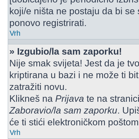
koji/e ništa ne postaju da bi se
ponovo registrirati.
Vrh
» Izgubio/la sam zaporku!
Nije smak svijeta! Jest da je tv
kriptirana u bazi i ne može ti b
zatražiti novu.
Klikneš na
Prijava
te na stranici
Zaboravio/la sam zaporku
. Upi
će ti stići elektroničkom poštom
Vrh