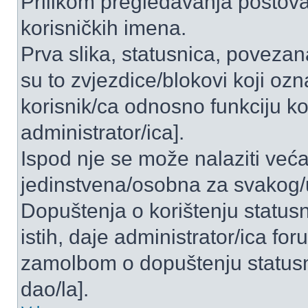
Prilikom pregledavanja postova 
korisničkih imena.
Prva slika, statusnica, povezan
su to zvjezdice/blokovi koji ozn
korisnik/ca odnosno funkciju ko
administrator/ica].
Ispod nje se može nalaziti veća
jedinstvena/osobna za svakog/u
Dopuštenja o korištenju statusn
istih, daje administrator/ica fo
zamolbom o dopuštenju statusni
dao/la].