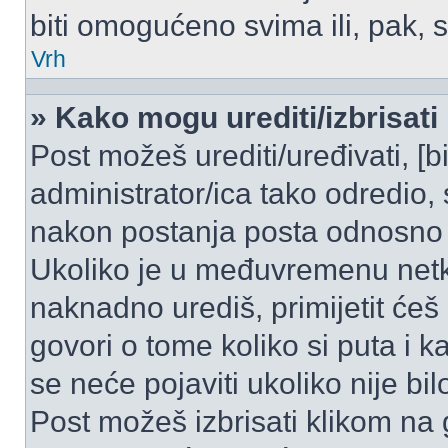
biti omogućeno svima ili, pak, 
Vrh
» Kako mogu urediti/izbrisati
Post možeš urediti/uređivati, [
administrator/ica tako odredi
nakon postanja posta odnosno
Ukoliko je u međuvremenu netko
naknadno urediš, primijetit ćeš
govori o tome koliko si puta i k
se neće pojaviti ukoliko nije bi
Post možeš izbrisati klikom n