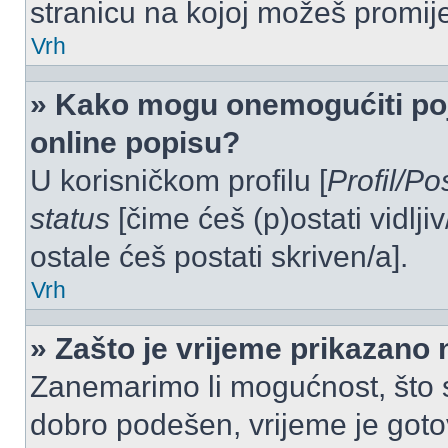
stranicu na kojoj možeš promij
Vrh
» Kako mogu onemogućiti po
online popisu?
U korisničkom profilu [
Profil/Po
status
[čime ćeš (p)ostati vidlji
ostale ćeš postati skriven/a].
Vrh
» Zašto je vrijeme prikazano
Zanemarimo li mogućnost, što se
dobro podešen, vrijeme je goto