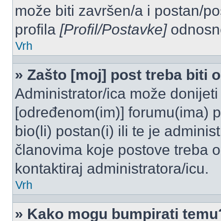
može biti završen/a i postan/po
profila
[Profil/Postavke]
odnosno
Vrh
» Zašto [moj] post treba biti
Administrator/ica može donijeti
[određenom(im)] forumu(ima) po
bio(li) postan(i) ili te je admini
članovima koje postove treba odo
kontaktiraj administratora/icu.
Vrh
» Kako mogu bumpirati temu