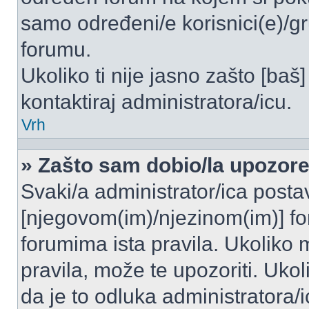
samo određeni/e korisnici(e)/g
forumu.
Ukoliko ti nije jasno zašto [baš]
kontaktiraj administratora/icu.
Vrh
» Zašto sam dobio/la upozor
Svaki/a administrator/ica postavl
[njegovom(im)/njezinom(im)] fo
forumima ista pravila. Ukoliko m
pravila, može te upozoriti. Uko
da je to odluka administratora