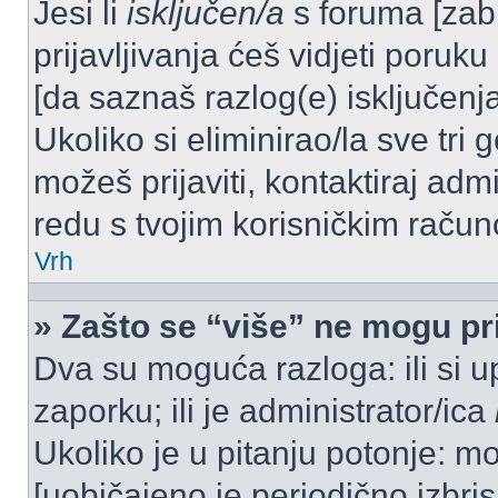
Jesi li
isključen/a
s foruma [zabra
prijavljivanja ćeš vidjeti poruku
[da saznaš razlog(e) isključenja
Ukoliko si eliminirao/la sve tri 
možeš prijaviti, kontaktiraj admi
redu s tvojim korisničkim račun
Vrh
» Zašto se “više” ne mogu pri
Dva su moguća razloga: ili si u
zaporku; ili je administrator/ica
Ukoliko je u pitanju potonje: mo
[uobičajeno je periodično izbri