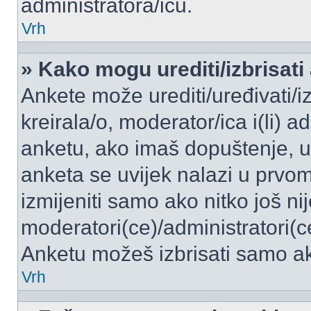
administratora/icu.
Vrh
» Kako mogu urediti/izbrisati
Ankete može urediti/uređivati/izb
kreirala/o, moderator/ica i(li) a
anketu, ako imaš dopuštenje, ur
anketa se uvijek nalazi u prvo
izmijeniti samo ako nitko još ni
moderatori(ce)/administratori(c
Anketu možeš izbrisati samo ako
Vrh