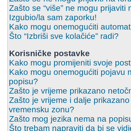
Zašto se “više” ne mogu prijaviti
Izgubio/la sam zaporku!
Kako mogu onemogućiti automats
Što “Izbriši sve kolačiće” radi?
Korisničke postavke
Kako mogu promijeniti svoje pos
Kako mogu onemogućiti pojavu m
popisu?
Zašto je vrijeme prikazano netoč
Zašto je vrijeme i dalje prikazan
vremensku zonu?
Zašto mog jezika nema na popis
Što trebam napraviti da bi se vid