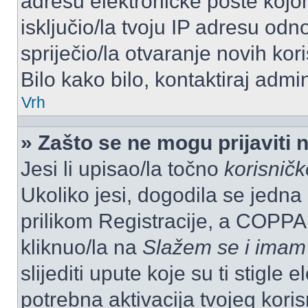
adresu elektroničke pošte kojom
isključio/la tvoju IP adresu od
spriječio/la otvaranje novih kor
Bilo kako bilo, kontaktiraj admi
Vrh
» Zašto se ne mogu prijaviti 
Jesi li upisao/la točno
korisnič
Ukoliko jesi, dogodila se jedna
prilikom Registracije, a COPPA
kliknuo/la na
Slažem se i imam
slijediti upute koje su ti stigle
potrebna aktivacija tvojeg koris