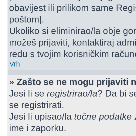
obavijest ili prilikom same Regist
poštom].
Ukoliko si eliminirao/la obje go
možeš prijaviti, kontaktiraj admi
redu s tvojim korisničkim račun
Vrh
» Zašto se ne mogu prijaviti 
Jesi li se
registrirao/la
? Da bi s
se registrirati.
Jesi li upisao/la
točne podatke
z
ime i zaporku.