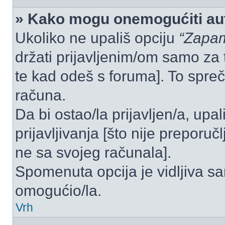
» Kako mogu onemogućiti aut
Ukoliko ne upališ opciju
“Zapam
držati prijavljenim/om samo za 
te kad odeš s foruma]. To spre
računa.
Da bi ostao/la prijavljen/a, upal
prijavljivanja [što nije preporu
ne sa svojeg računala].
Spomenuta opcija je vidljiva sa
omogućio/la.
Vrh