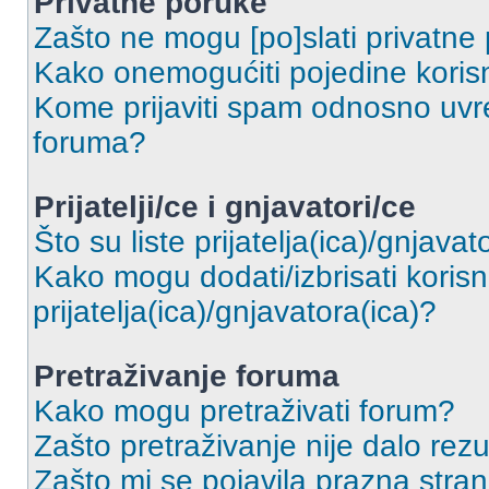
Privatne poruke
Zašto ne mogu [po]slati privatne
Kako onemogućiti pojedine korisn
Kome prijaviti spam odnosno uvre
foruma?
Prijatelji/ce i gnjavatori/ce
Što su liste prijatelja(ica)/gnjavat
Kako mogu dodati/izbrisati korisni
prijatelja(ica)/gnjavatora(ica)?
Pretraživanje foruma
Kako mogu pretraživati forum?
Zašto pretraživanje nije dalo rezu
Zašto mi se pojavila prazna stra