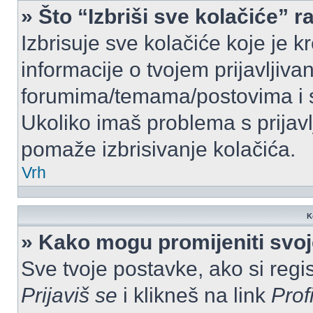
» Što “Izbriši sve kolačiće” r
Izbrisuje sve kolačiće koje je k
informacije o tvojem prijavljiv
forumima/temama/postovima i s
Ukoliko imaš problema s prijavl
pomaže izbrisivanje kolačića.
Vrh
K
» Kako mogu promijeniti svo
Sve tvoje postavke, ako si regis
Prijaviš se
i klikneš na link
Prof