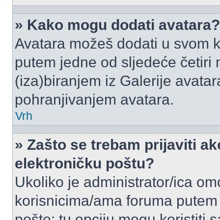
» Kako mogu dodati avatara?
Avatara možeš dodati u svom k
putem jedne od sljedeće četiri
(iza)biranjem iz Galerije avata
pohranjivanjem avatara.
Vrh
» Zašto se trebam prijaviti ak
elektroničku poštu?
Ukoliko je administrator/ica om
korisnicima/ama foruma putem
pošte: tu opciju mogu koristiti s