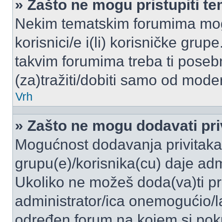
» Zašto ne mogu pristupiti 
Nekim tematskim forumima mogu
korisnici/e i(li) korisničke grup
takvim forumima treba ti poseb
(za)tražiti/dobiti samo od moder
Vrh
» Zašto ne mogu dodavati pri
Mogućnost dodavanja privitaka
grupu(e)/korisnika(cu) daje adm
Ukoliko ne možeš doda(va)ti pr
administrator/ica onemogućio/la
određen forum na kojem si poku