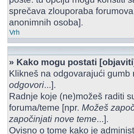
sprečava zlouporaba forumova 
anonimnih osoba].
Vrh
» Kako mogu postati [objavit
Klikneš na odgovarajući gumb 
odgovori
...].
Radnje koje (ne)možeš raditi s
foruma/teme [npr.
Možeš započi
započinjati nove teme
...].
Ovisno o tome kako je administ