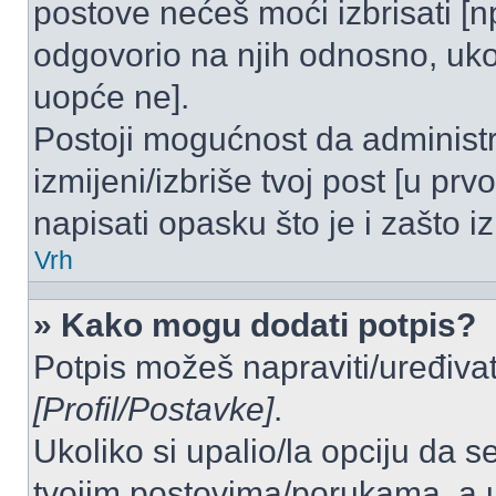
postove nećeš moći izbrisati [
odgovorio na njih odnosno, ukol
uopće ne].
Postoji mogućnost da administr
izmijeni/izbriše tvoj post [u pr
napisati opasku što je i zašto iz
Vrh
» Kako mogu dodati potpis?
Potpis možeš napraviti/uređivat
[Profil/Postavke]
.
Ukoliko si upalio/la opciju da 
tvojim postovima/porukama, a u