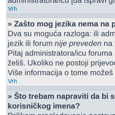
administratora/icu [da ispravi g
Vrh
» Zašto mog jezika nema na 
Dva su moguća razloga: ili admi
jezik ili forum
nije preveden
na t
Pitaj administratora/icu foruma m
želiš. Ukoliko ne postoji prijev
Više informacija o tome možeš
Vrh
» Što trebam napraviti da bi s
korisničkog imena?