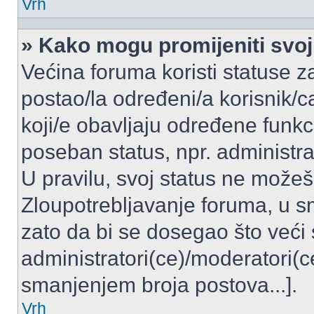
Vrh
» Kako mogu promijeniti svoj
Većina foruma koristi statuse z
postao/la određeni/a korisnik/ca
koji/e obavljaju određene funkc
poseban status, npr. administrat
U pravilu, svoj status ne možeš 
Zloupotrebljavanje foruma, u 
zato da bi se dosegao što veći
administratori(ce)/moderatori
smanjenjem broja postova...].
Vrh