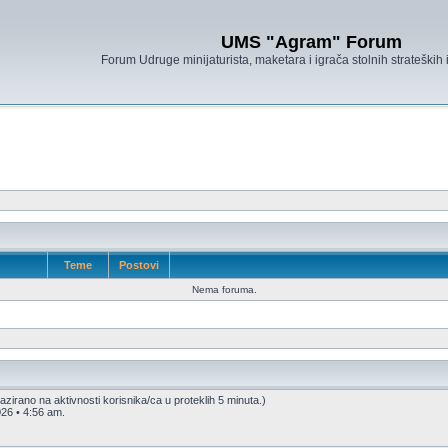
UMS "Agram" Forum
Forum Udruge minijaturista, maketara i igrača stolnih strateških
Teme
Postovi
Nema foruma.
(Bazirano na aktivnosti korisnika/ca u proteklih 5 minuta.)
26 • 4:56 am.