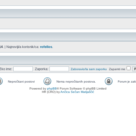
14
. | Najnoviji/a korisnik/ca:
rofellos
.
ičko ime:
Zaporka:
Zaboravio/la sam zaporku
Zapamti me
Nepročitani postovi
Nema nepročitanih postova.
Forum je zak
Nepročitani
Nema
Nema
Powered by
phpBB
® Forum Software © phpBB Limited
postovi
nepročitanih
nepročitanih
HR (CRO) by
Ančica Sečan Matijaščić
postova.
postova
[Zaključano]