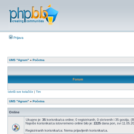
Prijava
UMS "Agram"
»
Početna
Forum
Izbriši sve kolačiće
|
Tim
UMS "Agram"
»
Početna
Online
Ukupno je:
35
korisnika/ca online; 0 registriranih, 0 skrivenih i 35 gostiju. 
Najviše korisnika/ca istovremeno online bilo je:
2225
dana pon, svi 11.05.20
Registriranih korisnika/ca: Nema prijavljenih korisnika/ca.