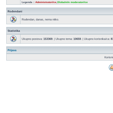
Legenda ::
Administratori/ce
,
Globalni/e moderatori/ce
Rođendani
Rođendan, danas, nema nitko.
Statistika
Ukupno postova:
153369
. | Ukupno tema:
10659
. | Ukupno korisnika/ca:
8
Prijava
Korisn