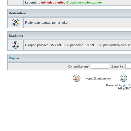
Legenda ::
Administratori/ce
,
Globalni/e moderatori/ce
Rođendani
Rođendan, danas, nema nitko.
Statistika
Ukupno postova:
153369
. | Ukupno tema:
10659
. | Ukupno korisnika/ca:
8
Prijava
Korisničko ime:
Zaporka:
Nepročitani postovi
Nepročitani
Powered by
phpB
postovi
HR (CRO