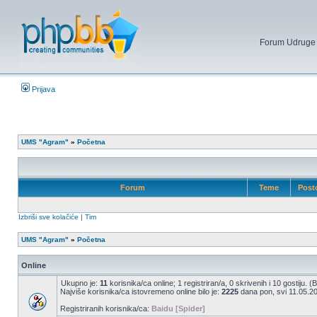
Forum Udruge mi
Prijava
UMS "Agram"
»
Početna
Forum
Teme
Post
Izbriši sve kolačiće
|
Tim
UMS "Agram"
»
Početna
Online
Ukupno je:
11
korisnika/ca online; 1 registriran/a, 0 skrivenih i 10 gostiju. 
Najviše korisnika/ca istovremeno online bilo je:
2225
dana pon, svi 11.05.20
Registriranih korisnika/ca:
Baidu [Spider]