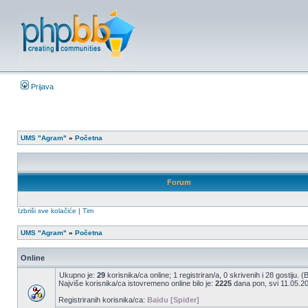
Prijava
UMS "Agram"
»
Početna
Forum
Izbriši sve kolačiće
|
Tim
UMS "Agram"
»
Početna
Online
Ukupno je:
29
korisnika/ca online; 1 registriran/a, 0 skrivenih i 28 gostiju. 
Najviše korisnika/ca istovremeno online bilo je:
2225
dana pon, svi 11.05.20
Registriranih korisnika/ca:
Baidu [Spider]