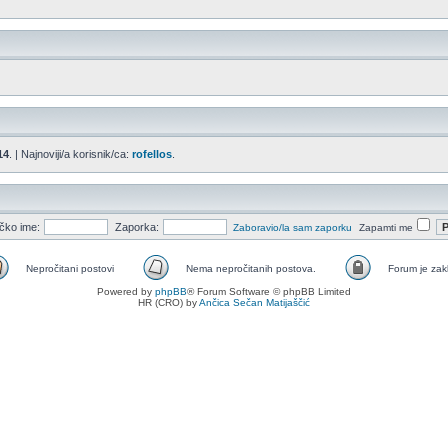
14
. | Najnoviji/a korisnik/ca:
rofellos
.
ičko ime:
Zaporka:
Zaboravio/la sam zaporku
Zapamti me
Nepročitani postovi
Nema nepročitanih postova.
Forum je zak
Nepročitani
Nema
Nema
Powered by
phpBB
® Forum Software © phpBB Limited
postovi
nepročitanih
nepročitanih
HR (CRO) by
Ančica Sečan Matijaščić
postova.
postova
[Zaključano]