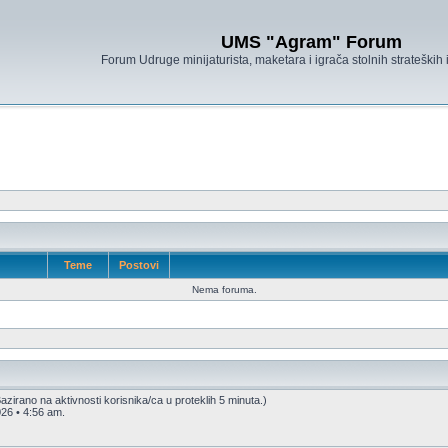
UMS "Agram" Forum
Forum Udruge minijaturista, maketara i igrača stolnih strateških
Teme
Postovi
Nema foruma.
(Bazirano na aktivnosti korisnika/ca u proteklih 5 minuta.)
26 • 4:56 am.