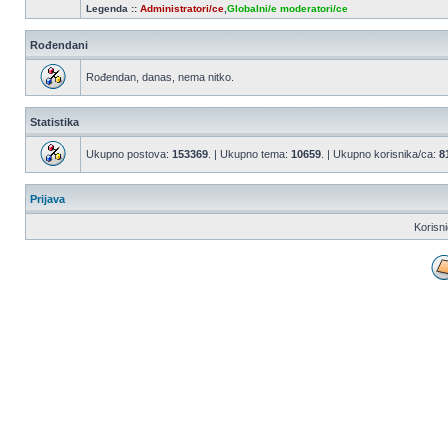
Legenda ::
Administratori/ce
,
Globalni/e moderatori/ce
Rođendani
Rođendan, danas, nema nitko.
Statistika
Ukupno postova:
153369
. | Ukupno tema:
10659
. | Ukupno korisnika/ca:
8
Prijava
Korisn