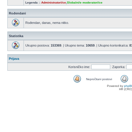
Legenda ::
Administratori/ce
,
Globalni/e moderatori/ce
Rođendani
Rođendan, danas, nema nitko.
Statistika
Ukupno postova:
153369
. | Ukupno tema:
10659
. | Ukupno korisnika/ca:
8
Prijava
Korisničko ime:
Zaporka:
Nepročitani postovi
Nepročitani
Powered by
phpB
postovi
HR (CRO