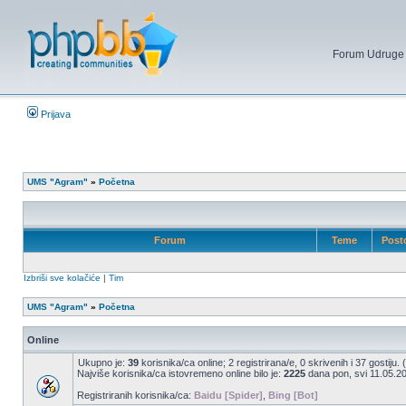
Forum Udruge mi
Prijava
UMS "Agram"
»
Početna
Forum
Teme
Post
Izbriši sve kolačiće
|
Tim
UMS "Agram"
»
Početna
Online
Ukupno je:
39
korisnika/ca online; 2 registrirana/e, 0 skrivenih i 37 gostiju.
Najviše korisnika/ca istovremeno online bilo je:
2225
dana pon, svi 11.05.20
Registriranih korisnika/ca:
Baidu [Spider]
,
Bing [Bot]