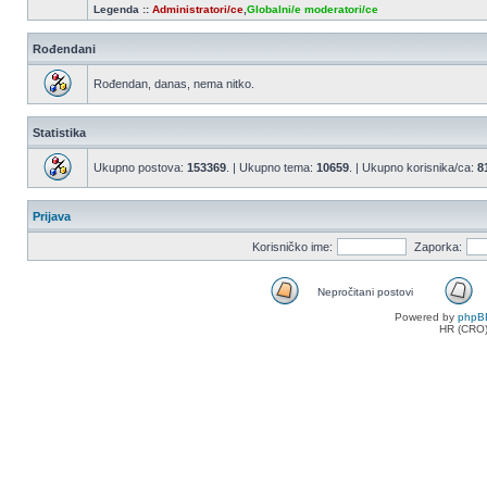
Legenda ::
Administratori/ce
,
Globalni/e moderatori/ce
Rođendani
Rođendan, danas, nema nitko.
Statistika
Ukupno postova:
153369
. | Ukupno tema:
10659
. | Ukupno korisnika/ca:
8
Prijava
Korisničko ime:
Zaporka:
Nepročitani postovi
Nepročitani
Powered by
phpB
postovi
HR (CRO