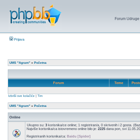
Forum Udruge mi
Prijava
UMS "Agram"
»
Početna
Forum
Teme
Post
Izbriši sve kolačiće
|
Tim
UMS "Agram"
»
Početna
Online
Ukupno su:
3
korisnika/ce online; 1 registriran/a, 0 skrivenih i 2 gosta. (Ba
Najviše korisnika/ca istovremeno online bilo je:
2225
dana pon, svi 11.05.20
Registriranih korisnika/ca:
Baidu [Spider]