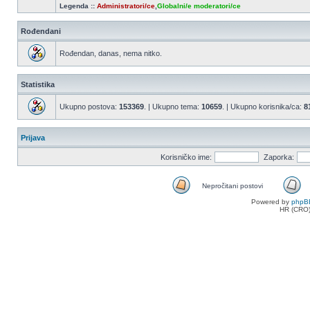
Legenda ::
Administratori/ce
,
Globalni/e moderatori/ce
Rođendani
Rođendan, danas, nema nitko.
Statistika
Ukupno postova:
153369
. | Ukupno tema:
10659
. | Ukupno korisnika/ca:
8
Prijava
Korisničko ime:
Zaporka:
Nepročitani postovi
Nepročitani
Powered by
phpB
postovi
HR (CRO