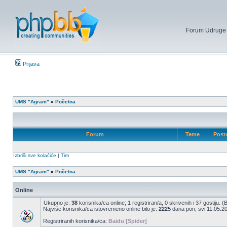
Forum Udruge mi
Prijava
UMS "Agram"
»
Početna
Forum
Teme
Post
Izbriši sve kolačiće
|
Tim
UMS "Agram"
»
Početna
Online
Ukupno je:
38
korisnika/ca online; 1 registriran/a, 0 skrivenih i 37 gostiju. 
Najviše korisnika/ca istovremeno online bilo je:
2225
dana pon, svi 11.05.20
Registriranih korisnika/ca:
Baidu [Spider]