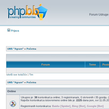
Forum Udruge mi
Prijava
UMS "Agram"
»
Početna
Forum
Teme
Post
Izbriši sve kolačiće
|
Tim
UMS "Agram"
»
Početna
Online
Ukupno je:
38
korisnika/ca online; 3 registrirana/e, 0 skrivenih i 35 gostiju.
Najviše korisnika/ca istovremeno online bilo je:
2225
dana pon, svi 11.05.20
Registriranih korisnika/ca:
Baidu [Spider]
,
Bing [Bot]
,
Google [Bot]