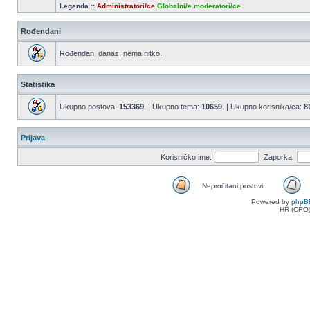
Legenda ::
Administratori/ce
,
Globalni/e moderatori/ce
Rođendani
Rođendan, danas, nema nitko.
Statistika
Ukupno postova:
153369
. | Ukupno tema:
10659
. | Ukupno korisnika/ca:
8
Prijava
Korisničko ime:
Zaporka:
Nepročitani postovi
Nepročitani
Powered by
phpB
postovi
HR (CRO