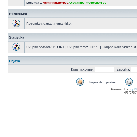
Legenda ::
Administratori/ce
,
Globalni/e moderatori/ce
Rođendani
Rođendan, danas, nema nitko.
Statistika
Ukupno postova:
153369
. | Ukupno tema:
10659
. | Ukupno korisnika/ca:
8
Prijava
Korisničko ime:
Zaporka:
Nepročitani postovi
Nepročitani
Powered by
phpB
postovi
HR (CRO