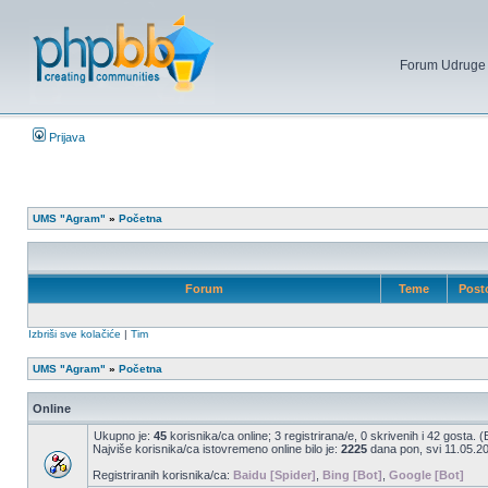
Forum Udruge mi
Prijava
UMS "Agram"
»
Početna
Forum
Teme
Post
Izbriši sve kolačiće
|
Tim
UMS "Agram"
»
Početna
Online
Ukupno je:
45
korisnika/ca online; 3 registrirana/e, 0 skrivenih i 42 gosta. 
Najviše korisnika/ca istovremeno online bilo je:
2225
dana pon, svi 11.05.20
Registriranih korisnika/ca:
Baidu [Spider]
,
Bing [Bot]
,
Google [Bot]