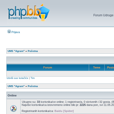
Forum Udruge mi
Prijava
UMS "Agram"
»
Početna
Forum
Teme
Post
Izbriši sve kolačiće
|
Tim
UMS "Agram"
»
Početna
Online
Ukupno su:
33
korisnika/ce online; 1 registriran/a, 0 skrivenih i 32 gosta. (
Najviše korisnika/ca istovremeno online bilo je:
2225
dana pon, svi 11.05.20
Registriranih korisnika/ca:
Baidu [Spider]