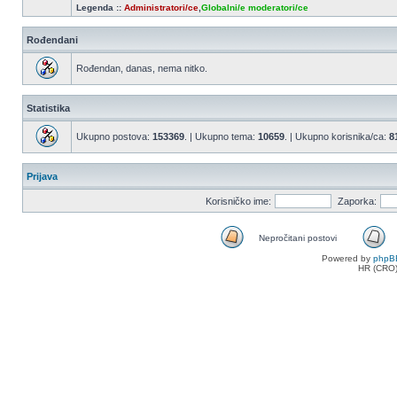
Legenda ::
Administratori/ce
,
Globalni/e moderatori/ce
Rođendani
Rođendan, danas, nema nitko.
Statistika
Ukupno postova:
153369
. | Ukupno tema:
10659
. | Ukupno korisnika/ca:
8
Prijava
Korisničko ime:
Zaporka:
Nepročitani postovi
Nepročitani
Powered by
phpB
postovi
HR (CRO