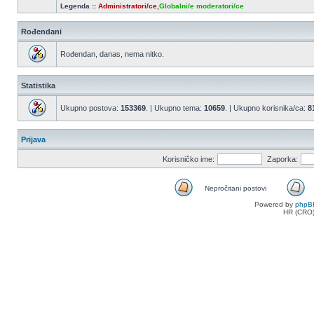
Legenda ::
Administratori/ce
,
Globalni/e moderatori/ce
Rođendani
Rođendan, danas, nema nitko.
Statistika
Ukupno postova:
153369
. | Ukupno tema:
10659
. | Ukupno korisnika/ca:
8
Prijava
Korisničko ime:
Zaporka:
Nepročitani postovi
Nepročitani
Powered by
phpB
postovi
HR (CRO