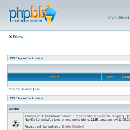
Forum Udruge mi
Prijava
UMS "Agram"
»
Početna
Forum
Teme
Post
Izbriši sve kolačiće
|
Tim
UMS "Agram"
»
Početna
Online
Ukupno je:
39
korisnika/ca online; 1 registriran/a, 0 skrivenih i 38 gostiju. 
Najviše korisnika/ca istovremeno online bilo je:
2225
dana pon, svi 11.05.20
Registriranih korisnika/ca:
Baidu [Spider]