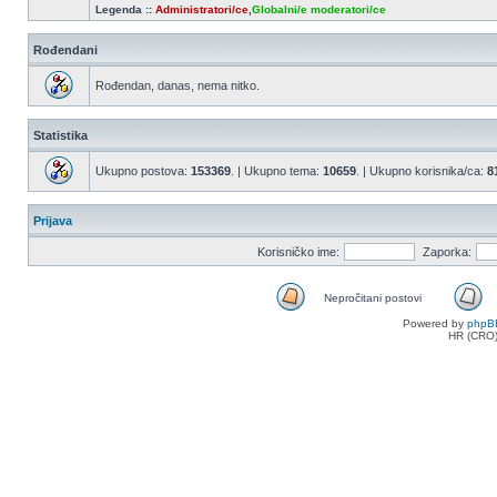
Legenda ::
Administratori/ce
,
Globalni/e moderatori/ce
Rođendani
Rođendan, danas, nema nitko.
Statistika
Ukupno postova:
153369
. | Ukupno tema:
10659
. | Ukupno korisnika/ca:
8
Prijava
Korisničko ime:
Zaporka:
Nepročitani postovi
Nepročitani
Powered by
phpB
postovi
HR (CRO