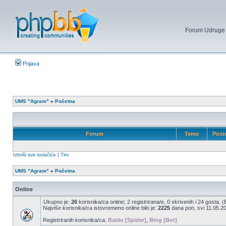
Forum Udruge mi
Prijava
UMS "Agram"
»
Početna
Forum
Teme
Post
Izbriši sve kolačiće
|
Tim
UMS "Agram"
»
Početna
Online
Ukupno je:
26
korisnika/ca online; 2 registrirana/e, 0 skrivenih i 24 gosta. 
Najviše korisnika/ca istovremeno online bilo je:
2225
dana pon, svi 11.05.20
Registriranih korisnika/ca:
Baidu [Spider]
,
Bing [Bot]