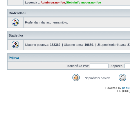
Legenda ::
Administratori/ce
,
Globalni/e moderatori/ce
Rođendani
Rođendan, danas, nema nitko.
Statistika
Ukupno postova:
153369
. | Ukupno tema:
10659
. | Ukupno korisnika/ca:
8
Prijava
Korisničko ime:
Zaporka:
Nepročitani postovi
Nepročitani
postovi
Powered by
phpB
HR (CRO