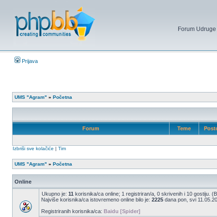
Forum Udruge mi
Prijava
UMS "Agram"
»
Početna
Forum
Teme
Post
Izbriši sve kolačiće
|
Tim
UMS "Agram"
»
Početna
Online
Ukupno je:
11
korisnika/ca online; 1 registriran/a, 0 skrivenih i 10 gostiju. 
Najviše korisnika/ca istovremeno online bilo je:
2225
dana pon, svi 11.05.20
Registriranih korisnika/ca:
Baidu [Spider]