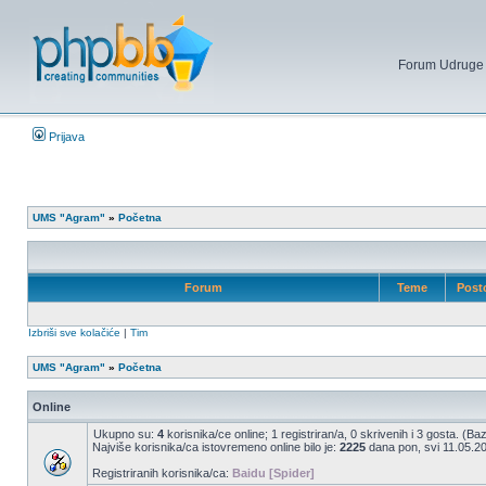
Forum Udruge mi
Prijava
UMS "Agram"
»
Početna
Forum
Teme
Post
Izbriši sve kolačiće
|
Tim
UMS "Agram"
»
Početna
Online
Ukupno su:
4
korisnika/ce online; 1 registriran/a, 0 skrivenih i 3 gosta. (Ba
Najviše korisnika/ca istovremeno online bilo je:
2225
dana pon, svi 11.05.20
Registriranih korisnika/ca:
Baidu [Spider]