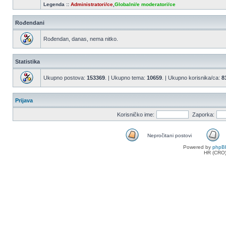
Legenda ::
Administratori/ce
,
Globalni/e moderatori/ce
Rođendani
Rođendan, danas, nema nitko.
Statistika
Ukupno postova:
153369
. | Ukupno tema:
10659
. | Ukupno korisnika/ca:
8
Prijava
Korisničko ime:
Zaporka:
Nepročitani postovi
Nepročitani
Powered by
phpB
postovi
HR (CRO