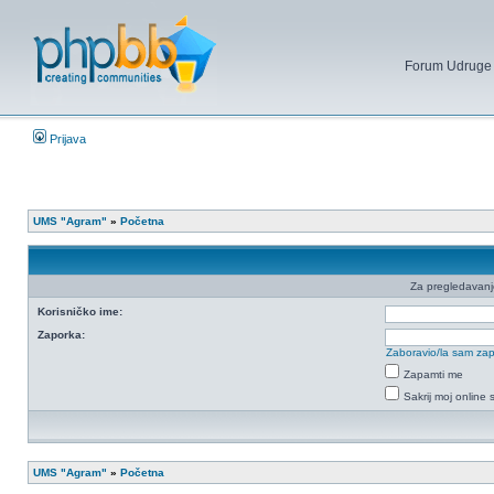
Forum Udruge mi
Prijava
UMS "Agram"
»
Početna
Za pregledavanje 
Korisničko ime:
Zaporka:
Zaboravio/la sam za
Zapamti me
Sakrij moj online 
UMS "Agram"
»
Početna