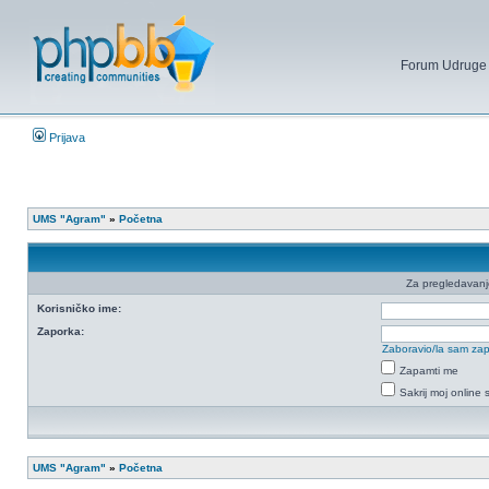
Forum Udruge mi
Prijava
UMS "Agram"
»
Početna
Za pregledavanje 
Korisničko ime:
Zaporka:
Zaboravio/la sam za
Zapamti me
Sakrij moj online 
UMS "Agram"
»
Početna