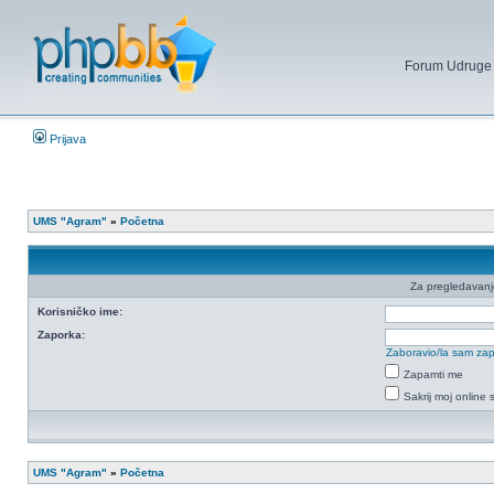
Forum Udruge mi
Prijava
UMS "Agram"
»
Početna
Za pregledavanje 
Korisničko ime:
Zaporka:
Zaboravio/la sam za
Zapamti me
Sakrij moj online 
UMS "Agram"
»
Početna