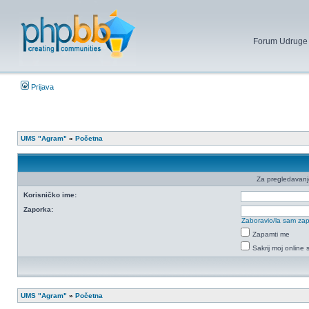
Forum Udruge mi
Prijava
UMS "Agram"
»
Početna
Za pregledavanje 
Korisničko ime:
Zaporka:
Zaboravio/la sam za
Zapamti me
Sakrij moj online 
UMS "Agram"
»
Početna