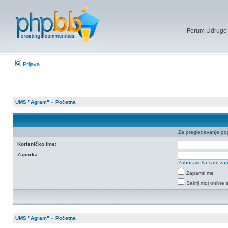
Forum Udruge mi
Prijava
UMS "Agram"
»
Početna
Za pregledavanje popi
Korisničko ime:
Zaporka:
Zaboravio/la sam za
Zapamti me
Sakrij moj online 
UMS "Agram"
»
Početna