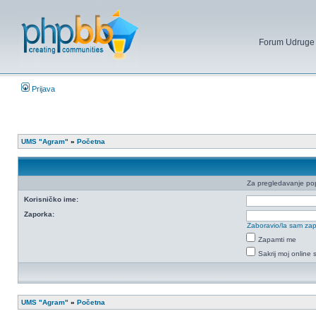
Forum Udruge mi
Prijava
UMS "Agram"
»
Početna
Za pregledavanje popi
Korisničko ime:
Zaporka:
Zaboravio/la sam za
Zapamti me
Sakrij moj online 
UMS "Agram"
»
Početna