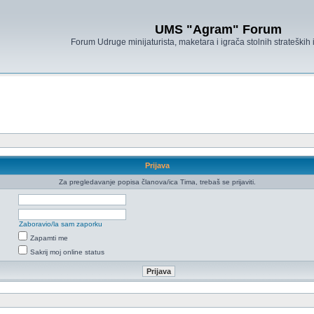
UMS "Agram" Forum
Forum Udruge minijaturista, maketara i igrača stolnih strateških
Prijava
Za pregledavanje popisa članova/ica Tima, trebaš se prijaviti.
Zaboravio/la sam zaporku
Zapamti me
Sakrij moj online status