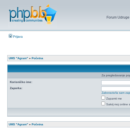
Forum Udruge mi
Prijava
UMS "Agram"
»
Početna
Za pregledavanje popi
Korisničko ime:
Zaporka:
Zaboravio/la sam za
Zapamti me
Sakrij moj online 
UMS "Agram"
»
Početna