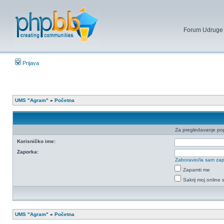
Forum Udruge mi
Prijava
UMS "Agram"
»
Početna
Za pregledavanje popi
Korisničko ime:
Zaporka:
Zaboravio/la sam za
Zapamti me
Sakrij moj online 
UMS "Agram"
»
Početna