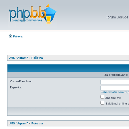
Forum Udruge mi
Prijava
UMS "Agram"
»
Početna
Za pregledavanje pr
Korisničko ime:
Zaporka:
Zaboravio/la sam za
Zapamti me
Sakrij moj online 
UMS "Agram"
»
Početna