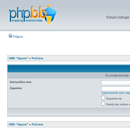
Forum Udruge mi
Prijava
UMS "Agram"
»
Početna
Za pregledavanje pr
Korisničko ime:
Zaporka:
Zaboravio/la sam za
Zapamti me
Sakrij moj online 
UMS "Agram"
»
Početna