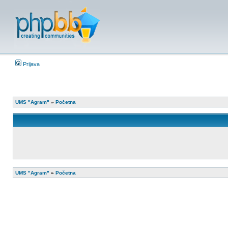
Prijava
UMS "Agram"
»
Početna
UMS "Agram"
»
Početna