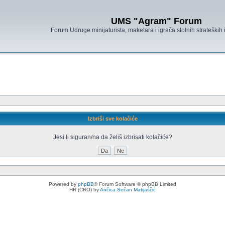
UMS "Agram" Forum
Forum Udruge minijaturista, maketara i igrača stolnih strateških
Izbriši sve kolačiće
Jesi li siguran/na da želiš izbrisati kolačiće?
Powered by
phpBB
® Forum Software © phpBB Limited
HR (CRO) by
Ančica Sečan Matijaščić