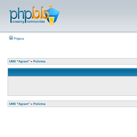
Prijava
UMS "Agram"
»
Početna
UMS "Agram"
»
Početna