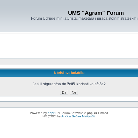
UMS "Agram" Forum
Forum Udruge minijaturista, maketara i igrača stolnih strateških
Izbriši sve kolačiće
Jesi li siguran/na da želiš izbrisati kolačiće?
Powered by
phpBB
® Forum Software © phpBB Limited
HR (CRO) by
Ančica Sečan Matijaščić