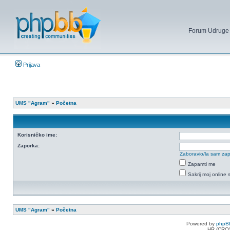
Forum Udruge mi
Prijava
UMS "Agram"
»
Početna
Korisničko ime:
Zaporka:
Zaboravio/la sam za
Zapamti me
Sakrij moj online 
UMS "Agram"
»
Početna
Powered by
phpB
HR (CRO